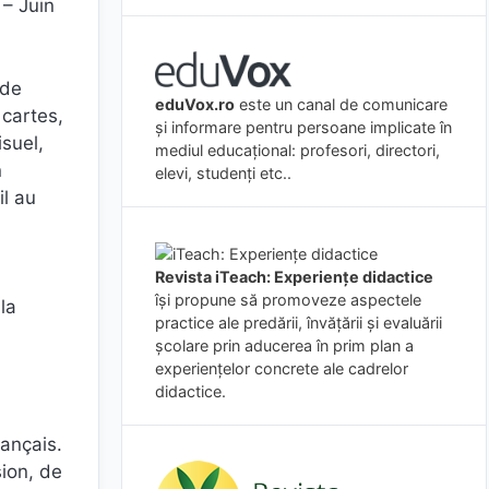
 – Juin
 de
eduVox.ro
este un canal de comunicare
cartes,
și informare pentru persoane implicate în
isuel,
mediul educațional: profesori, directori,
n
elevi, studenți etc..
il au
Revista iTeach: Experienţe didactice
îşi propune să promoveze aspectele
la
practice ale predării, învăţării şi evaluării
şcolare prin aducerea în prim plan a
experienţelor concrete ale cadrelor
didactice.
rançais.
ion, de