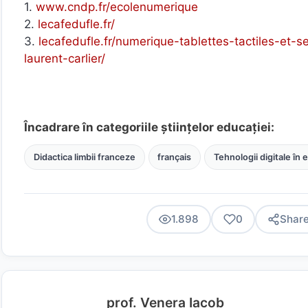
1.
www.cndp.fr/ecolenumerique
2.
lecafedufle.fr/
3.
lecafedufle.fr/numerique-tablettes-tactiles-et-s
laurent-carlier/
Încadrare în categoriile științelor educației:
Didactica limbii franceze
français
Tehnologii digitale în 
1.898
0
Shar
prof. Venera Iacob