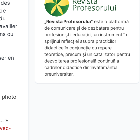
u des
 de
 du
„Revista Profesorului”
este o platformă
availler
de comunicare și de dezbatere pentru
ons ou
profesioniștii educației, un instrument în
sprijinul reflecției asupra practicilor
didactice în conjuncție cu repere
teoretice, precum și un catalizator pentru
ser en
dezvoltarea profesională continuă a
cadrelor didactice din învățământul
preuniversitar.
e photo
 … »
avec-