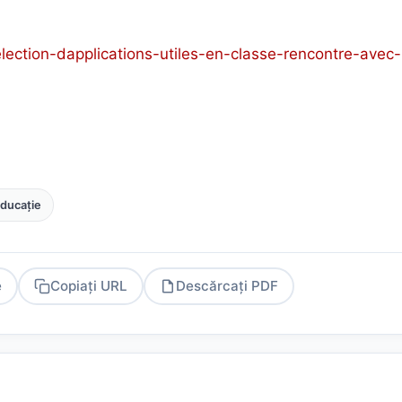
election-dapplications-utiles-en-classe-rencontre-avec-
educație
e
Copiați URL
Descărcați PDF
PDF