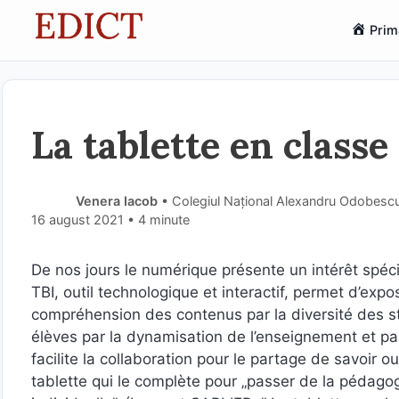
Sari
Prim
la
conținut
La tablette en classe
Venera Iacob
• Colegiul Național Alexandru Odobescu,
16 august 2021
• 4 minute
De nos jours le numérique présente un intérêt spéci
TBI, outil technologique et interactif, permet d’exp
compréhension des contenus par la diversité des st
élѐves par la dynamisation de l’enseignement et pa
facilite la collaboration pour le partage de savoir ou
tablette qui le complѐte pour „passer de la pédago