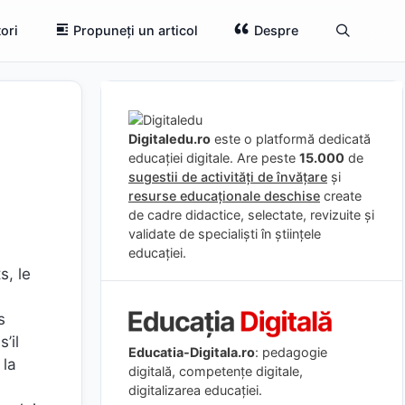
ori
Propuneți un articol
Despre
Digitaledu.ro
este o platformă dedicată
educației digitale. Are peste
15.000
de
sugestii de activități de învățare
și
resurse educaționale deschise
create
de cadre didactice, selectate, revizuite și
validate de specialiști în științele
educației.
s, le
s
’il
Educatia-Digitala.ro
: pedagogie
 la
digitală, competențe digitale,
digitalizarea educației.