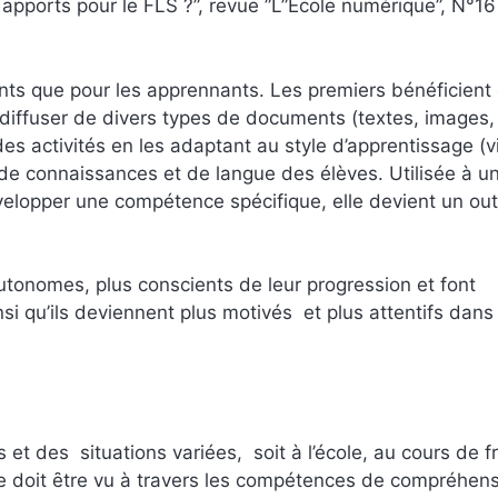
s apports pour le FLS ?”, revue ”L”École numérique”, N°16
nts que pour les apprennants. Les premiers bénéficient
iffuser de divers types de documents (textes, images, 
es activités en les adaptant au style d’apprentissage (v
 de connaissances et de langue des élѐves. Utilisée à u
elopper une compétence spécifique, elle devient un out
utonomes, plus conscients de leur progression et font
insi qu’ils deviennent plus motivés et plus attentifs dans 
 et des situations variées, soit à l’école, au cours de f
 doit ȇtre vu à travers les compétences de compréhens