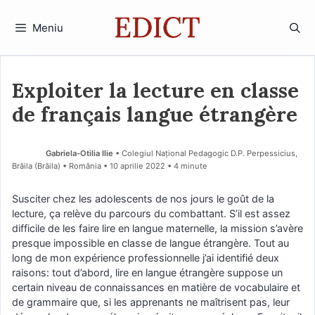
Sari
la
Meniu
conținut
Exploiter la lecture en classe
de français langue étrangère
Gabriela-Otilia Ilie
• Colegiul Național Pedagogic D.P. Perpessicius,
Brăila (Brăila) • România
10 aprilie 2022
• 4 minute
Susciter chez les adolescents de nos jours le goût de la
lecture, ça relève du parcours du combattant. S’il est assez
difficile de les faire lire en langue maternelle, la mission s’avère
presque impossible en classe de langue étrangère. Tout au
long de mon expérience professionnelle j’ai identifié deux
raisons: tout d’abord, lire en langue étrangère suppose un
certain niveau de connaissances en matière de vocabulaire et
de grammaire que, si les apprenants ne maîtrisent pas, leur