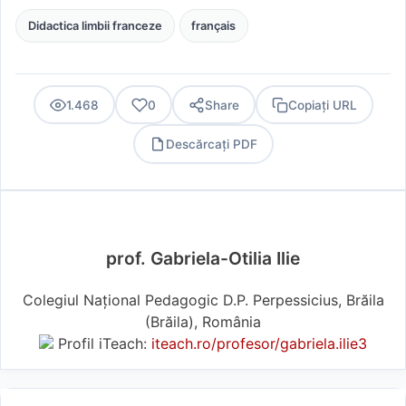
Didactica limbii franceze
français
1.468
0
Share
Copiați URL
Descărcați PDF
PDF
prof. Gabriela-Otilia Ilie
Colegiul Național Pedagogic D.P. Perpessicius, Brăila
(Brăila), România
Profil iTeach:
iteach.ro/profesor/gabriela.ilie3