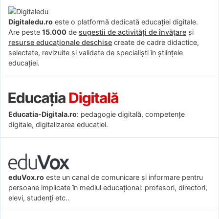
Digitaledu.ro
este o platformă dedicată educației digitale.
Are peste
15.000
de
sugestii de activități de învățare
și
resurse educaționale deschise
create de cadre didactice,
selectate, revizuite și validate de specialiști în științele
educației.
Educatia-Digitala.ro
: pedagogie digitală, competențe
digitale, digitalizarea educației.
eduVox.ro
este un canal de comunicare și informare pentru
persoane implicate în mediul educațional: profesori, directori,
elevi, studenți etc..