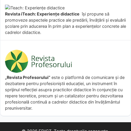
Revista iTeach: Experienţe didactice
îşi propune să
promoveze aspectele practice ale predării, învăţării şi evaluării
şcolare prin aducerea în prim plan a experienţelor concrete ale
cadrelor didactice.
„Revista Profesorului”
este o platformă de comunicare și de
dezbatere pentru profesioniștii educației, un instrument în
sprijinul reflecției asupra practicilor didactice în conjuncție cu
repere teoretice, precum și un catalizator pentru dezvoltarea
profesională continuă a cadrelor didactice din învățământul
preuniversitar.