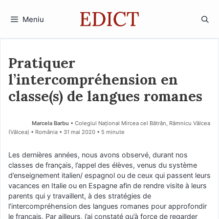
Sari
la
Meniu
conținut
Pratiquer
l’intercompréhension en
classe(s) de langues romanes
Marcela Barbu
• Colegiul Național Mircea cel Bătrân, Râmnicu Vâlcea
(Vâlcea) • România
31 mai 2020
• 5 minute
Les dernières années, nous avons observé, durant nos
classes de français, l’appel des élèves, venus du système
d’enseignement italien/ espagnol ou de ceux qui passent leurs
vacances en Italie ou en Espagne afin de rendre visite à leurs
parents qui y travaillent, à des stratégies de
l’intercompréhension des langues romanes pour approfondir
le français. Par ailleurs, j’ai constaté qu’à force de regarder