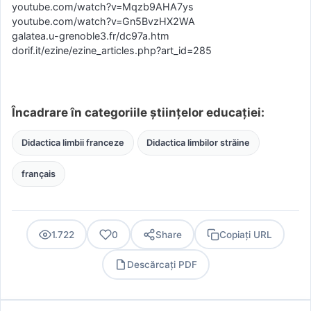
youtube.com/watch?v=Mqzb9AHA7ys
youtube.com/watch?v=Gn5BvzHX2WA
galatea.u-grenoble3.fr/dc97a.htm
dorif.it/ezine/ezine_articles.php?art_id=285
Încadrare în categoriile științelor educației:
Didactica limbii franceze
Didactica limbilor străine
français
1.722
0
Share
Copiați URL
Descărcați PDF
PDF