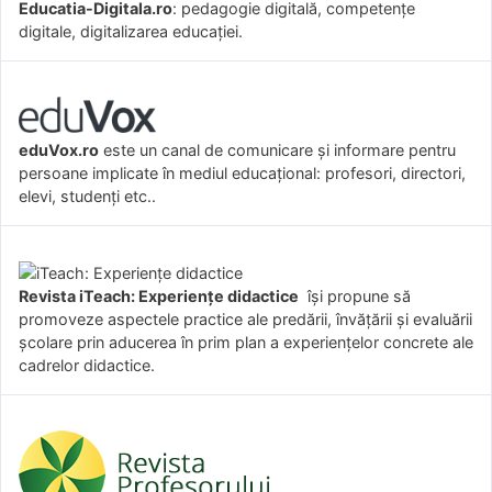
Educatia-Digitala.ro
: pedagogie digitală, competențe
digitale, digitalizarea educației.
eduVox.ro
este un canal de comunicare și informare pentru
persoane implicate în mediul educațional: profesori, directori,
elevi, studenți etc..
Revista iTeach: Experienţe didactice
îşi propune să
promoveze aspectele practice ale predării, învăţării şi evaluării
şcolare prin aducerea în prim plan a experienţelor concrete ale
cadrelor didactice.