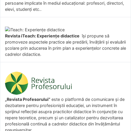
persoane implicate în mediul educațional: profesori, directori,
elevi, studenți etc..
Revista iTeach: Experienţe didactice
îşi propune să
promoveze aspectele practice ale predării, învăţării şi evaluării
şcolare prin aducerea în prim plan a experienţelor concrete ale
cadrelor didactice.
„Revista Profesorului”
este o platformă de comunicare și de
dezbatere pentru profesioniștii educației, un instrument în
sprijinul reflecției asupra practicilor didactice în conjuncție cu
repere teoretice, precum și un catalizator pentru dezvoltarea
profesională continuă a cadrelor didactice din învățământul
preuniversitar.