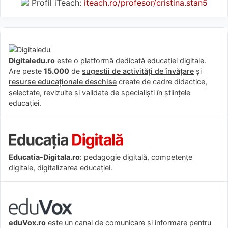
Profil iTeach:
iteach.ro/profesor/cristina.stan5
Digitaledu.ro
este o platformă dedicată educației digitale.
Are peste
15.000
de
sugestii de activități de învățare
și
resurse educaționale deschise
create de cadre didactice,
selectate, revizuite și validate de specialiști în științele
educației.
Educatia-Digitala.ro
: pedagogie digitală, competențe
digitale, digitalizarea educației.
eduVox.ro
este un canal de comunicare și informare pentru