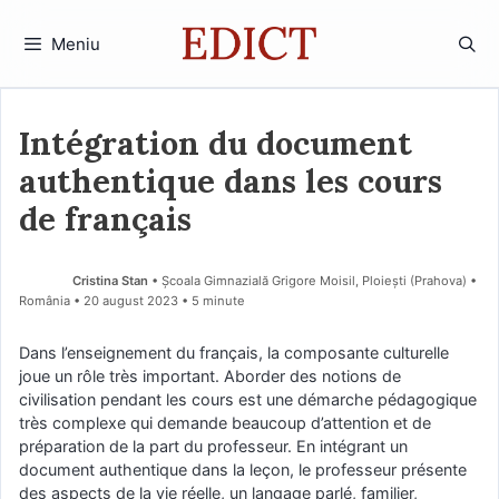
Sari
la
Meniu
conținut
Intégration du document
authentique dans les cours
de français
Cristina Stan
• Școala Gimnazială Grigore Moisil, Ploiești (Prahova) •
România
20 august 2023
• 5 minute
Dans l’enseignement du français, la composante culturelle
joue un rôle très important. Aborder des notions de
civilisation pendant les cours est une démarche pédagogique
très complexe qui demande beaucoup d’attention et de
préparation de la part du professeur. En intégrant un
document authentique dans la leçon, le professeur présente
des aspects de la vie réelle, un langage parlé, familier,