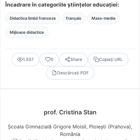
Încadrare în categoriile științelor educației:
Didactica limbii franceze
français
Mass-media
Mijloace didactice
1.307
0
Share
Copiați URL
Descărcați PDF
PDF
prof. Cristina Stan
Școala Gimnazială Grigore Moisil, Ploiești (Prahova),
România