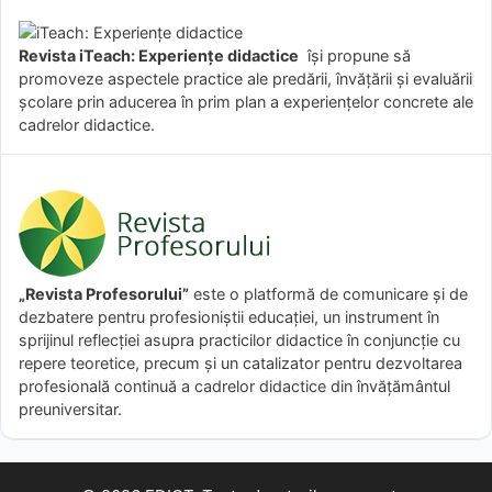
Revista iTeach: Experienţe didactice
îşi propune să
promoveze aspectele practice ale predării, învăţării şi evaluării
şcolare prin aducerea în prim plan a experienţelor concrete ale
cadrelor didactice.
„Revista Profesorului”
este o platformă de comunicare și de
dezbatere pentru profesioniștii educației, un instrument în
sprijinul reflecției asupra practicilor didactice în conjuncție cu
repere teoretice, precum și un catalizator pentru dezvoltarea
profesională continuă a cadrelor didactice din învățământul
preuniversitar.