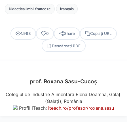
Didactica limbii franceze
français
1.968
0
Share
Copiați URL
Descărcați PDF
PDF
prof. Roxana Sasu-Cucoș
Colegiul de Industrie Alimentară Elena Doamna, Galați
(Galaţi), România
Profil iTeach:
iteach.ro/profesor/roxana.sasu