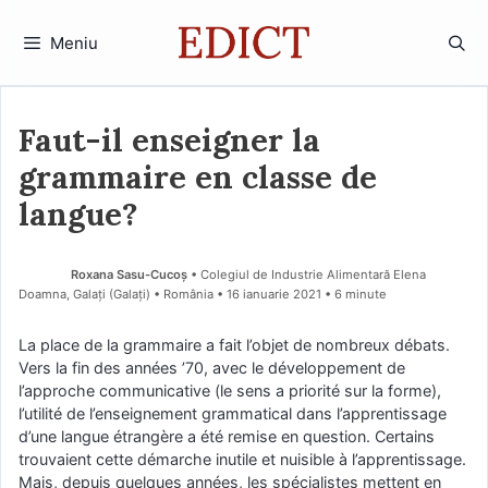
Sari
la
Meniu
conținut
Faut-il enseigner la
grammaire en classe de
langue?
Roxana Sasu-Cucoș
• Colegiul de Industrie Alimentară Elena
Doamna, Galați (Galaţi) • România
16 ianuarie 2021
• 6 minute
La place de la grammaire a fait l’objet de nombreux débats.
Vers la fin des années ’70, avec le développement de
l’approche communicative (le sens a priorité sur la forme),
l’utilité de l’enseignement grammatical dans l’apprentissage
d’une langue étrangère a été remise en question. Certains
trouvaient cette démarche inutile et nuisible à l’apprentissage.
Mais, depuis quelques années, les spécialistes mettent en