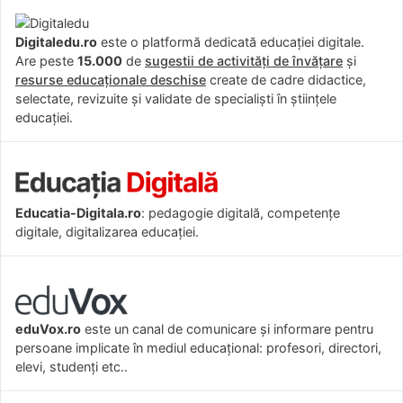
Digitaledu.ro
este o platformă dedicată educației digitale.
Are peste
15.000
de
sugestii de activități de învățare
și
resurse educaționale deschise
create de cadre didactice,
selectate, revizuite și validate de specialiști în științele
educației.
Educatia-Digitala.ro
: pedagogie digitală, competențe
digitale, digitalizarea educației.
eduVox.ro
este un canal de comunicare și informare pentru
persoane implicate în mediul educațional: profesori, directori,
elevi, studenți etc..