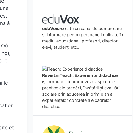
té
 une
ves,
ons à
eduVox.ro
este un canal de comunicare
și informare pentru persoane implicate în
mediul educațional: profesori, directori,
. Où
elevi, studenți etc..
ing),
s le
Revista iTeach: Experienţe didactice
îşi propune să promoveze aspectele
i le
practice ale predării, învăţării şi evaluării
şcolare prin aducerea în prim plan a
experienţelor concrete ale cadrelor
cation
didactice.
ite et