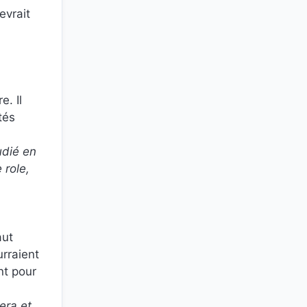
evrait
. Il
tés
udié en
 role,
aut
urraient
nt pour
era et