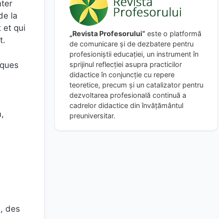
ter
de la
 et qui
„Revista Profesorului”
este o platformă
t.
de comunicare și de dezbatere pentru
profesioniștii educației, un instrument în
iques
sprijinul reflecției asupra practicilor
didactice în conjuncție cu repere
teoretice, precum și un catalizator pentru
dezvoltarea profesională continuă a
cadrelor didactice din învățământul
,
preuniversitar.
e, des