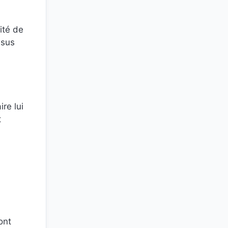
ité de
ssus
re lui
t
ont