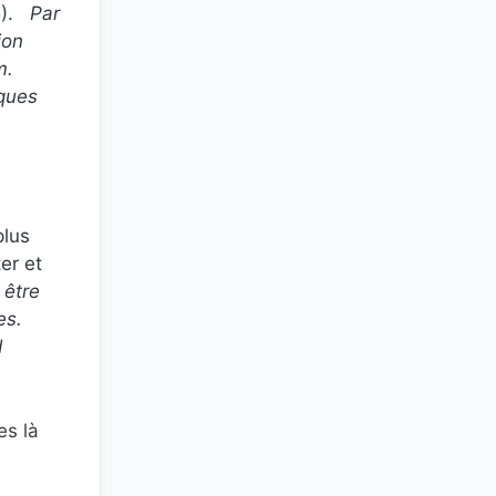
15).
Par
ion
m.
iques
plus
er et
 être
es.
d
es là