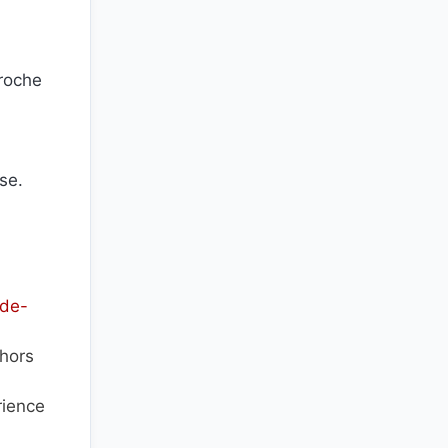
proche
se.
-de-
ehors
rience