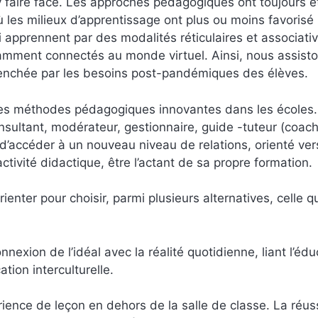
 y faire face. Les approches pédagogiques ont toujours é
ù les milieux d’apprentissage ont plus ou moins favorisé
i apprennent par des modalités réticulaires et associati
tamment connectés au monde virtuel. Ainsi, nous assist
lenchée par les besoins post-pandémiques des élèves.
des méthodes pédagogiques innovantes dans les écoles
consultant, modérateur, gestionnaire, guide -tuteur (coach
 d’accéder à un nouveau niveau de relations, orienté ver
’activité didactique, être l’actant de sa propre formation.
ienter pour choisir, parmi plusieurs alternatives, celle qu
nnexion de l’idéal avec la réalité quotidienne, liant l’édu
ion interculturelle.
rience de leçon en dehors de la salle de classe. La réuss