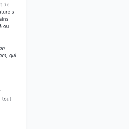
st de
aturels
ains
é ou
son
om, qui
r
 tout