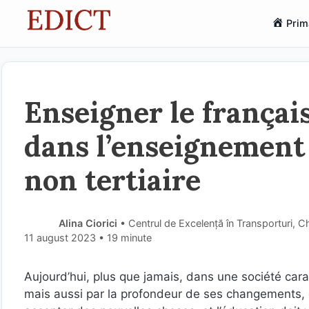
Sari
Prim
la
conținut
Enseigner le françai
dans l’enseignement
non tertiaire
Alina Ciorici
• Centrul de Excelență în Transporturi, 
11 august 2023
• 19 minute
Aujourd’hui, plus que jamais, dans une société car
mais aussi par la profondeur de ses changements, e