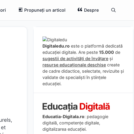
ori
Propuneți un articol
Despre
Digitaledu.ro
este o platformă dedicată
educației digitale. Are peste
15.000
de
sugestii de activități de învățare
și
resurse educaționale deschise
create
de cadre didactice, selectate, revizuite și
validate de specialiști în științele
educației.
Educatia-Digitala.ro
: pedagogie
rels,
digitală, competențe digitale,
 et
digitalizarea educației.