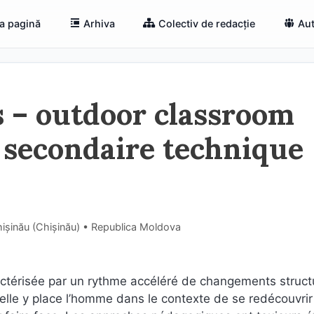
a pagină
Arhiva
Colectiv de redacție
Aut
s – outdoor classroom
 secondaire technique
Chișinău (Chişinău) • Republica Moldova
actérisée par un rythme accéléré de changements structu
lle y place l’homme dans le contexte de se redécouvrir