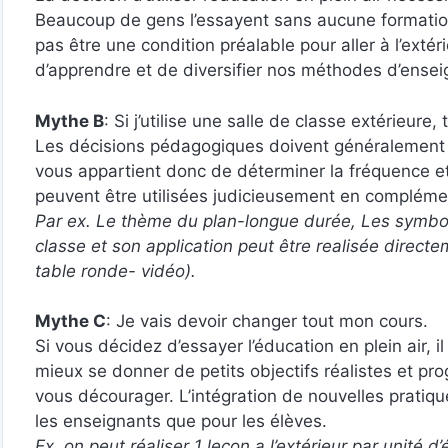
Beaucoup de gens l’essayent sans aucune formation.
pas être une condition préalable pour aller à l’extér
d’apprendre et de diversifier nos méthodes d’ense
Mythe B
: Si j’utilise une salle de classe extérieure,
Les décisions pédagogiques doivent généralement êt
vous appartient donc de déterminer la fréquence et l
peuvent être utilisées judicieusement en complémen
Par ex. Le thème du plan-longue durée, Les symbole
classe et son application peut être realisée direct
table ronde- vidéo).
Mythe C
: Je vais devoir changer tout mon cours.
Si vous décidez d’essayer l’éducation en plein air, i
mieux se donner de petits objectifs réalistes et pr
vous décourager. L’intégration de nouvelles pratiq
les enseignants que pour les élèves.
Ex. on peut réaliser 1 leçon a l’extérieur par unité