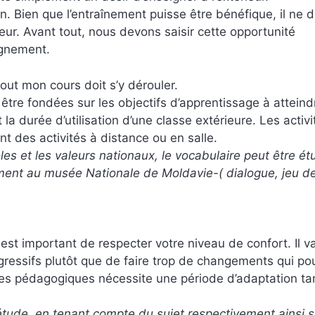
 Bien que l’entraînement puisse être bénéfique, il ne d
ieur. Avant tout, nous devons saisir cette opportunité
ignement.
 tout mon cours doit s’y dérouler.
re fondées sur les objectifs d’apprentissage à atteindre
a durée d’utilisation d’une classe extérieure. Les activi
t des activités à distance ou en salle.
s et les valeurs nationaux, le vocabulaire peut être ét
ement au musée Nationale de Moldavie-( dialogue, jeu de
l est important de respecter votre niveau de confort. Il v
ogressifs plutôt que de faire trop de changements qui po
ues pédagogiques nécessite une période d’adaptation ta
 d’étude, en tenant compte du sujet respectivement ainsi s