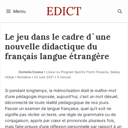
Sari
la
Meniu
conținut
Le jeu dans le cadre d`une
nouvelle didactique du
français langue étrangère
Cornelia Cosma
• Liceul cu Program Sportiv Florin Fleșeriu, Sebeș
(Alba) • România
22 iulie 2021
• 5 minute
Si pendant longtemps, la mémorisation était le maître-mot
d’une pédagogie imposée, aujourd’hui, c’est un mot désuet,
déconnecté de toute réalité pédagogique de nos jours.
Passer un examen de langue française, quel qu’il soit ne
signifie pas réciter un texte, une règle de grammaire ou de
conjugaison, appris par cœur et prononcés plusieurs fois,
mais faire preuve d’une réflexion personnelle par rapport à un