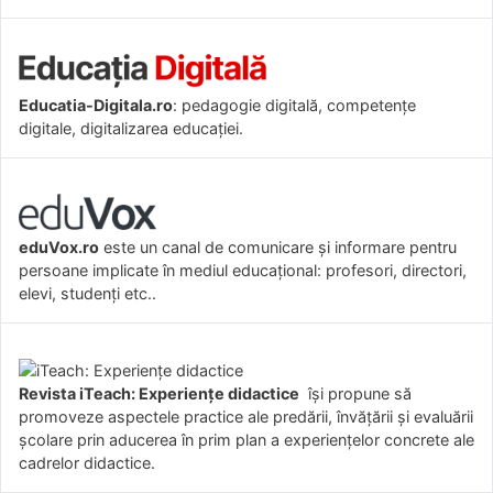
Educatia-Digitala.ro
: pedagogie digitală, competențe
digitale, digitalizarea educației.
eduVox.ro
este un canal de comunicare și informare pentru
persoane implicate în mediul educațional: profesori, directori,
elevi, studenți etc..
Revista iTeach: Experienţe didactice
îşi propune să
promoveze aspectele practice ale predării, învăţării şi evaluării
şcolare prin aducerea în prim plan a experienţelor concrete ale
cadrelor didactice.