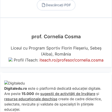
Descărcați PDF
PDF
prof. Cornelia Cosma
Liceul cu Program Sportiv Florin Fleșeriu, Sebeș
(Alba), România
Profil iTeach:
iteach.ro/profesor/cornelia.cosma
Digitaledu.ro
este o platformă dedicată educației digitale.
Are peste
15.000
de
sugestii de activități de învățare
și
resurse educaționale deschise
create de cadre didactice,
selectate, revizuite și validate de specialiști în științele
educației.