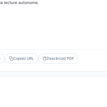
 la lecture autonome.
e
Copiați URL
Descărcați PDF
PDF