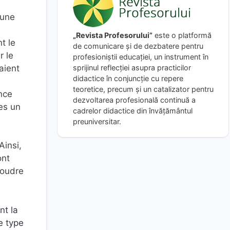
 une
„Revista Profesorului”
este o platformă
t le
de comunicare și de dezbatere pentru
r le
profesioniștii educației, un instrument în
sprijinul reflecției asupra practicilor
aient
didactice în conjuncție cu repere
teoretice, precum și un catalizator pentru
nce
dezvoltarea profesională continuă a
es un
cadrelor didactice din învățământul
preuniversitar.
Ainsi,
ont
soudre
nt la
e type