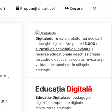
ori
Propuneți un articol
Despre
Digitaledu.ro
este o platformă dedicată
educației digitale. Are peste
15.000
de
sugestii de activități de învățare
și
resurse educaționale deschise
create
de cadre didactice, selectate, revizuite și
validate de specialiști în științele
educației.
ment,
Educatia-Digitala.ro
: pedagogie
ut :
digitală, competențe digitale,
digitalizarea educației.