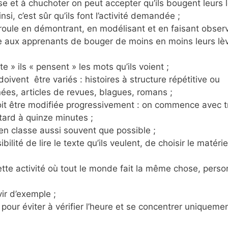
se et à chuchoter on peut accepter qu’ils bougent leurs 
, c’est sûr qu’ils font l’activité demandée ;
déroule en démontrant, en modélisant et en faisant obser
e aux apprenants de bouger de moins en moins leurs lèv
e » ils « pensent » les mots qu’ils voient ;
oivent être variés : histoires à structure répétitive ou
ées, articles de revues, blagues, romans ;
 doit être modifiée progressivement : on commence avec t
tard à quinze minutes ;
té en classe aussi souvent que possible ;
lité de lire le texte qu’ils veulent, de choisir le matérie
ette activité où tout le monde fait la même chose, pers
vir d’exemple ;
pour éviter à vérifier l’heure et se concentrer uniquemen