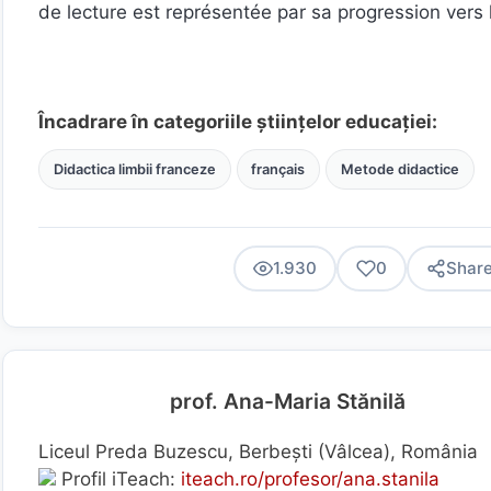
de lecture est représentée par sa progression vers
Încadrare în categoriile științelor educației:
Didactica limbii franceze
français
Metode didactice
1.930
0
Shar
prof. Ana-Maria Stănilă
Liceul Preda Buzescu, Berbești (Vâlcea), România
Profil iTeach:
iteach.ro/profesor/ana.stanila