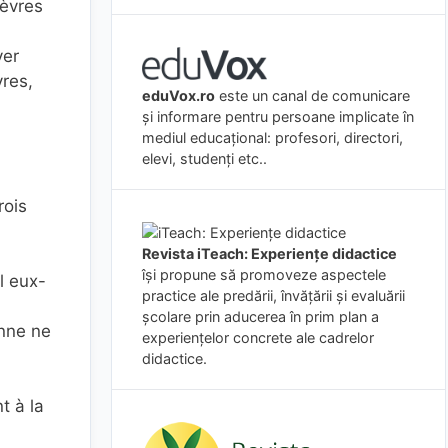
lèvres
ver
res,
eduVox.ro
este un canal de comunicare
și informare pentru persoane implicate în
mediul educațional: profesori, directori,
elevi, studenți etc..
rois
Revista iTeach: Experienţe didactice
îşi propune să promoveze aspectele
l eux-
practice ale predării, învăţării şi evaluării
şcolare prin aducerea în prim plan a
onne ne
experienţelor concrete ale cadrelor
didactice.
t à la