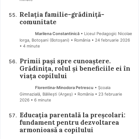
Relația familie-grădiniță-
comunitate
Marilena Constantinică
• Liceul Pedagogic Nicolae
Iorga, Botoșani (Botoşani) • România
24 februarie 2026
• 4 minute
Primii pași spre cunoaștere.
Grădinița, rolul și beneficiile ei în
viața copilului
Florentina-Minodora Petrescu
• Școala
Gimnazială, Bălilești (Argeş) • România
23 februarie
2026
• 6 minute
Educația parentală la preșcolari:
fundament pentru dezvoltarea
armonioasă a copilului