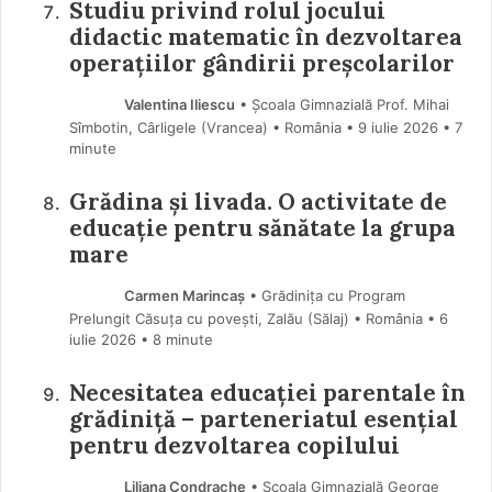
Studiu privind rolul jocului
didactic matematic în dezvoltarea
operațiilor gândirii preșcolarilor
Valentina Iliescu
• Școala Gimnazială Prof. Mihai
Sîmbotin, Cârligele (Vrancea) • România
9 iulie 2026
• 7
minute
Grădina și livada. O activitate de
educație pentru sănătate la grupa
mare
Carmen Marincaș
• Grădinița cu Program
Prelungit Căsuța cu povești, Zalău (Sălaj) • România
6
iulie 2026
• 8 minute
Necesitatea educației parentale în
grădiniță – parteneriatul esențial
pentru dezvoltarea copilului
Liliana Condrache
• Școala Gimnazială George