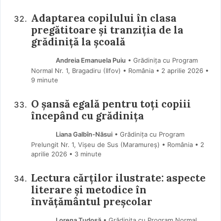
Adaptarea copilului în clasa
pregătitoare și tranziția de la
grădiniță la școală
Andreia Emanuela Puiu
• Grădinița cu Program
Normal Nr. 1, Bragadiru (Ilfov) • România
2 aprilie 2026
•
9 minute
O șansă egală pentru toți copiii
începând cu grădinița
Liana Galbîn-Năsui
• Grădinița cu Program
Prelungit Nr. 1, Vișeu de Sus (Maramureş) • România
2
aprilie 2026
• 3 minute
Lectura cărților ilustrate: aspecte
literare și metodice în
învățământul preșcolar
Lorena Tudosă
• Grădinița cu Program Normal,