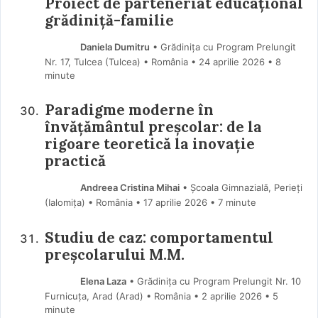
Proiect de parteneriat educațional
grădiniță-familie
Daniela Dumitru
• Grădinița cu Program Prelungit
Nr. 17, Tulcea (Tulcea) • România
24 aprilie 2026
• 8
minute
Paradigme moderne în
învățământul preșcolar: de la
rigoare teoretică la inovație
practică
Andreea Cristina Mihai
• Școala Gimnazială, Perieți
(Ialomiţa) • România
17 aprilie 2026
• 7 minute
Studiu de caz: comportamentul
preșcolarului M.M.
Elena Laza
• Grădinița cu Program Prelungit Nr. 10
Furnicuța, Arad (Arad) • România
2 aprilie 2026
• 5
minute