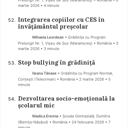
Prelungit Nr. 1, Vișeu de Sus (Maramureş) • România
6
martie 2026
• 4 minute
Integrarea copiilor cu CES în
învățământul preșcolar
Mihaela Leordean
• Grădinița cu Program
Prelungit Nr. 1, Vișeu de Sus (Maramureş) • România
3
martie 2026
• 3 minute
Stop bullying în grădiniță
Ileana Tănase
• Grădinița cu Program Normal,
Conțești (Teleorman) • România
2 martie 2026
• 5
minute
Dezvoltarea socio-emoțională la
școlarul mic
Madica Eremia
• Școala Gimnazială, Dumitra
(Bistriţa-Năsăud) • România
24 februarie 2026
• 7
minute