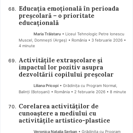
Educația emoțională în perioada
preșcolară – o prioritate
educațională
Maria Trăistaru
• Liceul Tehnologic Petre Ionescu
Muscel, Domnești (Argeş) • România
3 februarie 2026
•
4 minute
Activitățile extrașcolare și
impactul lor pozitiv asupra
dezvoltării copilului preșcolar
Liliana Pricopi
• Grădinița cu Program Normal,
Balinți (Botoşani) • România
2 februarie 2026
• 8 minute
Corelarea activităților de
cunoaștere a mediului cu
activitățile artistico-plastice
Veronica Natalia Șerban
• Grădinița cu Program