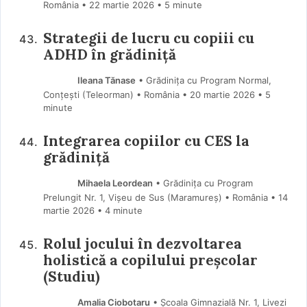
România
22 martie 2026
• 5 minute
Strategii de lucru cu copiii cu
ADHD în grădiniță
Ileana Tănase
• Grădinița cu Program Normal,
Conțești (Teleorman) • România
20 martie 2026
• 5
minute
Integrarea copiilor cu CES la
grădiniță
Mihaela Leordean
• Grădinița cu Program
Prelungit Nr. 1, Vișeu de Sus (Maramureş) • România
14
martie 2026
• 4 minute
Rolul jocului în dezvoltarea
holistică a copilului preșcolar
(Studiu)
Amalia Ciobotaru
• Școala Gimnazială Nr. 1, Livezi