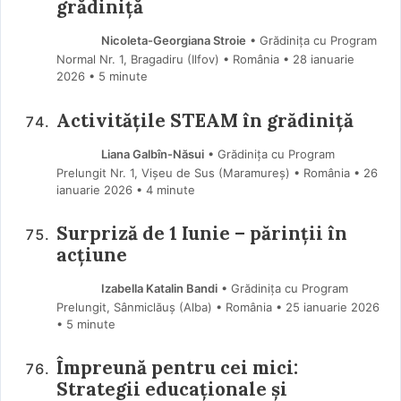
grădiniță
Nicoleta-Georgiana Stroie
• Grădinița cu Program
Normal Nr. 1, Bragadiru (Ilfov) • România
28 ianuarie
2026
• 5 minute
Activitățile STEAM în grădiniță
Liana Galbîn-Năsui
• Grădinița cu Program
Prelungit Nr. 1, Vișeu de Sus (Maramureş) • România
26
ianuarie 2026
• 4 minute
Surpriză de 1 Iunie – părinții în
acțiune
Izabella Katalin Bandi
• Grădinița cu Program
Prelungit, Sânmiclăuș (Alba) • România
25 ianuarie 2026
• 5 minute
Împreună pentru cei mici:
Strategii educaționale și