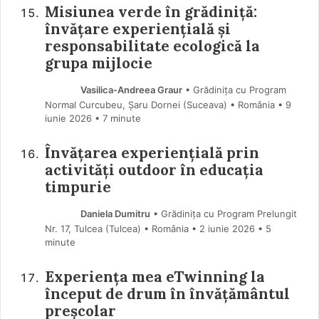
Misiunea verde în grădiniță:
învățare experiențială și
responsabilitate ecologică la
grupa mijlocie
Vasilica-Andreea Graur
• Grădinița cu Program
Normal Curcubeu, Șaru Dornei (Suceava) • România
9
iunie 2026
• 7 minute
Învățarea experiențială prin
activități outdoor în educația
timpurie
Daniela Dumitru
• Grădinița cu Program Prelungit
Nr. 17, Tulcea (Tulcea) • România
2 iunie 2026
• 5
minute
Experiența mea eTwinning la
început de drum în învățământul
preșcolar