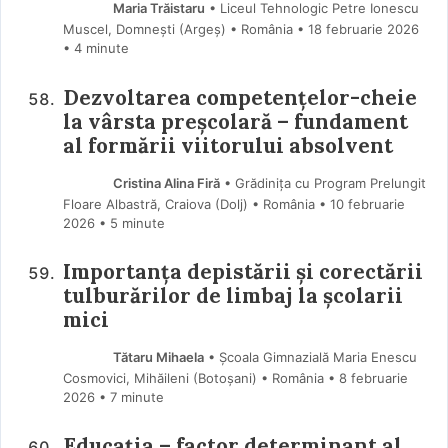
Maria Trăistaru
• Liceul Tehnologic Petre Ionescu
Muscel, Domnești (Argeş) • România
18 februarie 2026
• 4 minute
Dezvoltarea competențelor-cheie
la vârsta preșcolară – fundament
al formării viitorului absolvent
Cristina Alina Firă
• Grădinița cu Program Prelungit
Floare Albastră, Craiova (Dolj) • România
10 februarie
2026
• 5 minute
Importanța depistării și corectării
tulburărilor de limbaj la școlarii
mici
Tătaru Mihaela
• Școala Gimnazială Maria Enescu
Cosmovici, Mihăileni (Botoşani) • România
8 februarie
2026
• 7 minute
Educația – factor determinant al