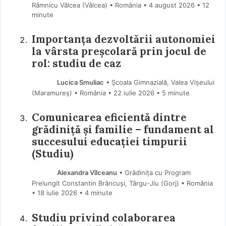
Râmnicu Vâlcea (Vâlcea) • România
4 august 2026
• 12
minute
Importanța dezvoltării autonomiei
la vârsta preșcolară prin jocul de
rol: studiu de caz
Lucica Smuliac
• Școala Gimnazială, Valea Vișeului
(Maramureş) • România
22 iulie 2026
• 5 minute
Comunicarea eficientă dintre
grădiniță și familie – fundament al
succesului educației timpurii
(Studiu)
Alexandra Vîlceanu
• Grădinița cu Program
Prelungit Constantin Brâncuși, Târgu-Jiu (Gorj) • România
18 iulie 2026
• 4 minute
Studiu privind colaborarea