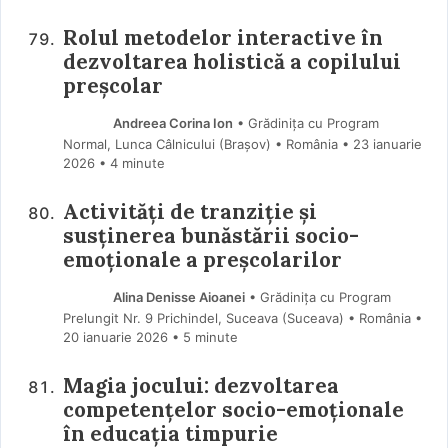
Rolul metodelor interactive în
dezvoltarea holistică a copilului
preșcolar
Andreea Corina Ion
• Grădinița cu Program
Normal, Lunca Câlnicului (Braşov) • România
23 ianuarie
2026
• 4 minute
Activități de tranziție și
susținerea bunăstării socio-
emoționale a preșcolarilor
Alina Denisse Aioanei
• Grădinița cu Program
Prelungit Nr. 9 Prichindel, Suceava (Suceava) • România
20 ianuarie 2026
• 5 minute
Magia jocului: dezvoltarea
competențelor socio-emoționale
în educația timpurie