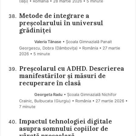
(Iaşi) • România
28 martie 2026
• 5 minute
Metode de integrare a
preșcolarului în universul
grădiniței
Valeria Tănase
• Școala Gimnazială Panait
Georgescu, Dobra (Dâmboviţa) • România
27 martie
2026
• 5 minute
Preșcolarul cu ADHD. Descrierea
manifestărilor și măsuri de
recuperare în clasă
Georgeta Radu
• Școala Gimnazială Nichifor
Crainic, Bulbucata (Giurgiu) • România
27 martie 2026
•
7 minute
Impactul tehnologiei digitale
asupra somnului copiilor de
vârstă preșcolară