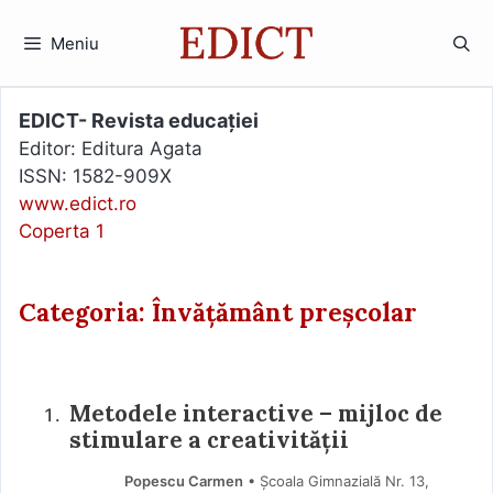
Sari
la
Meniu
conținut
EDICT- Revista educației
Editor: Editura Agata
ISSN: 1582-909X
www.edict.ro
Coperta 1
Categoria: Învățământ preșcolar
Metodele interactive – mijloc de
stimulare a creativității
Popescu Carmen
• Școala Gimnazială Nr. 13,