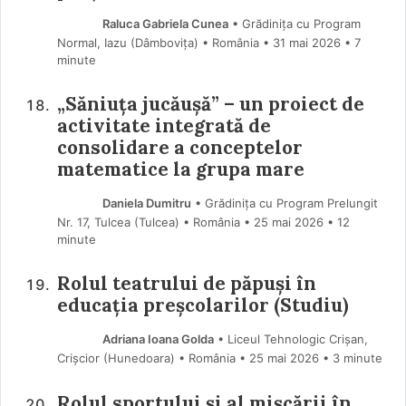
Raluca Gabriela Cunea
• Grădinița cu Program
Normal, Iazu (Dâmboviţa) • România
31 mai 2026
• 7
minute
„Săniuța jucăușă” – un proiect de
activitate integrată de
consolidare a conceptelor
matematice la grupa mare
Daniela Dumitru
• Grădinița cu Program Prelungit
Nr. 17, Tulcea (Tulcea) • România
25 mai 2026
• 12
minute
Rolul teatrului de păpuși în
educația preșcolarilor (Studiu)
Adriana Ioana Golda
• Liceul Tehnologic Crișan,
Crișcior (Hunedoara) • România
25 mai 2026
• 3 minute
Rolul sportului și al mișcării în