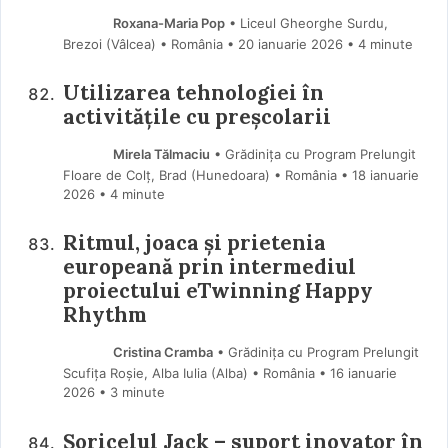
Roxana-Maria Pop
• Liceul Gheorghe Surdu,
Brezoi (Vâlcea) • România
20 ianuarie 2026
• 4 minute
Utilizarea tehnologiei în
activitățile cu preșcolarii
Mirela Tălmaciu
• Grădinița cu Program Prelungit
Floare de Colț, Brad (Hunedoara) • România
18 ianuarie
2026
• 4 minute
Ritmul, joaca și prietenia
europeană prin intermediul
proiectului eTwinning Happy
Rhythm
Cristina Cramba
• Grădinița cu Program Prelungit
Scufița Roșie, Alba Iulia (Alba) • România
16 ianuarie
2026
• 3 minute
Șoricelul Jack – suport inovator în