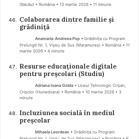
(Bacău) • România
13 martie 2026
• 11 minute
Colaborarea dintre familie și
grădiniță
Anamaria-Andreea Pop
• Grădinița cu Program
Prelungit Nr. 1, Vișeu de Sus (Maramureş) • România
11
martie 2026
• 4 minute
Resurse educaționale digitale
pentru preșcolari (Studiu)
Adriana Ioana Golda
• Liceul Tehnologic Crișan,
Crișcior (Hunedoara) • România
10 martie 2026
• 3
minute
Incluziunea socială în mediul
preșcolar
Mihaela Leordean
• Grădinița cu Program
Prelungit Nr. 1, Vișeu de Sus (Maramureş) • România
9