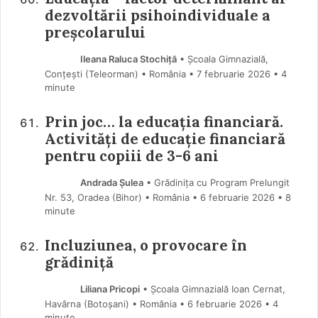
dezvoltării psihoindividuale a
preșcolarului
Ileana Raluca Stochiță
• Școala Gimnazială,
Conțești (Teleorman) • România
7 februarie 2026
• 4
minute
Prin joc… la educația financiară.
Activități de educație financiară
pentru copiii de 3-6 ani
Andrada Șulea
• Grădinița cu Program Prelungit
Nr. 53, Oradea (Bihor) • România
6 februarie 2026
• 8
minute
Incluziunea, o provocare în
grădiniță
Liliana Pricopi
• Școala Gimnazială Ioan Cernat,
Havârna (Botoşani) • România
6 februarie 2026
• 4
minute