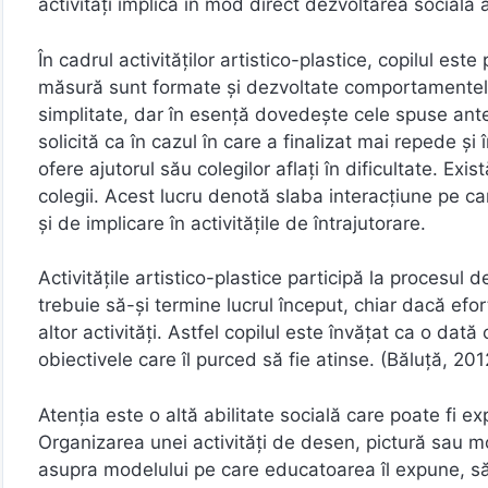
activități implică în mod direct dezvoltarea socială 
În cadrul activităților artistico-plastice, copilul est
măsură sunt formate și dezvoltate comportamentel
simplitate, dar în esență dovedește cele spuse anteri
solicită ca în cazul în care a finalizat mai repede ș
ofere ajutorul său colegilor aflați în dificultate. Ex
colegii. Acest lucru denotă slaba interacțiune pe car
și de implicare în activitățile de întrajutorare.
Activitățile artistico-plastice participă la procesul d
trebuie să-și termine lucrul început, chiar dacă ef
altor activități. Astfel copilul este învățat ca o d
obiectivele care îl purced să fie atinse. (Băluță, 201
Atenția este o altă abilitate socială care poate fi exp
Organizarea unei activități de desen, pictură sau mo
asupra modelului pe care educatoarea îl expune, să 