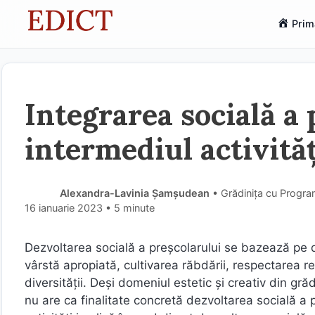
Sari
Prim
la
conținut
Integrarea socială a 
intermediul activităț
Alexandra-Lavinia Șamșudean
• Grădinița cu Program
16 ianuarie 2023
• 5 minute
Dezvoltarea socială a preșcolarului se bazează pe de
vârstă apropiată, cultivarea răbdării, respectarea 
diversității. Deși domeniul estetic și creativ din grădi
nu are ca finalitate concretă dezvoltarea socială a