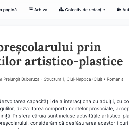
a pagină
Arhiva
Colectiv de redacție
Aut
preșcolarului prin
ilor artistico-plastice
 Prelungit Buburuza - Structura 1, Cluj-Napoca (Cluj) • România
zvoltarea capacității de a interacționa cu adulții, cu co
regulilor, dezvoltarea comportamentelor prosociale, acce
niță, în sfera căruia sunt incluse activitățile artistico-pl
 preșcolarului, considerăm că desfășurarea acestor tipuri