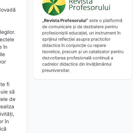
 dovadă
„Revista Profesorului”
este o platformă
de comunicare și de dezbatere pentru
legilor.
profesioniștii educației, un instrument în
sprijinul reflecției asupra practicilor
fectele
didactice în conjuncție cu repere
e în
teoretice, precum și un catalizator pentru
ile
dezvoltarea profesională continuă a
vor
cadrelor didactice din învățământul
preuniversitar.
te fi
buie să
lele de
realiza
vități,
r în
ică