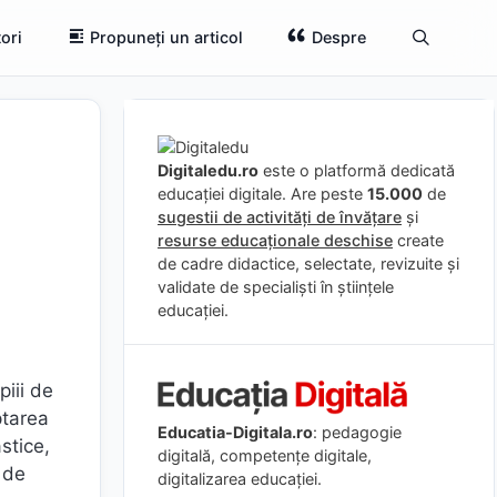
ori
Propuneți un articol
Despre
Digitaledu.ro
este o platformă dedicată
educației digitale. Are peste
15.000
de
sugestii de activități de învățare
și
resurse educaționale deschise
create
de cadre didactice, selectate, revizuite și
validate de specialiști în științele
educației.
piii de
ptarea
Educatia-Digitala.ro
: pedagogie
astice,
digitală, competențe digitale,
 de
digitalizarea educației.