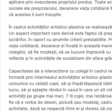
aplicare prin executarea propriului produs. Toate a
sociale ale preșcolarului, deoarece viața cotidiană
că acestea îi sunt însușite.
În cadrul activităților artistico-plastice se realizează
Un aspect important care derivă este faptul că preșc
lucrărilor, în raport cu anumite criterii prestabilite
viața cotidiană, deoarece ei învață în această manie
colegilor, să fie modești, să se bucure împreună cu
reflecta și în activitățile de socializare din afara gr
Capacitatea de a interacționa cu colegii în cadrul re
formată prin intermediul activităților artistico-plasti
comunice cu ceilalți copii, să-și împărtășească ideil
lucru, să-și aștepte rândul în cazul în care un alt c
activități pe grupe mai mari, 7-8 copii, mai restânse,
fie că e vorba de desen, pictură sau modelaj, cadrul
activitate, dacă se respectă între ei și doresc să 