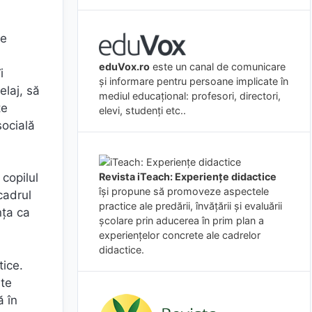
ce
eduVox.ro
este un canal de comunicare
i
și informare pentru persoane implicate în
elaj, să
mediul educațional: profesori, directori,
te
elevi, studenți etc..
socială
Revista iTeach: Experienţe didactice
 copilul
îşi propune să promoveze aspectele
cadrul
practice ale predării, învăţării şi evaluării
nța ca
şcolare prin aducerea în prim plan a
experienţelor concrete ale cadrelor
didactice.
tice.
ate
ă în