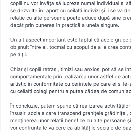
copiii nu vor învăța să lucreze numai individual și s
se dezvolte în raport cu ceilalți indivizi și li se va 
relație cu alte persoane poate aduce după sine crea
decât prin punerea în practică a uneia singure.
Un alt aspect important este faptul că acele grupele
obișnuit între ei, tocmai cu scopul de a le crea cont
pe alții.
Chiar și copiii retrași, timizi sau anxioși pot să se i
comportamentale prin realizarea unor astfel de activi
artistic în conformitate cu cerințele pe care ei și le
cu ceilalți colegi pentru a putea cădea de comun ac
În concluzie, putem spune că realizarea activităților
însușiri sociale care transcend granițele grădiniței, 
menținerea unor relații benefice cu alte persoane și
vor confrunta le va cere ca abilitățile sociale de baz