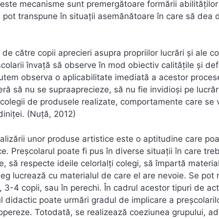
ceste mecanisme sunt premergătoare formării abilităților
 îl pot transpune în situații asemănătoare în care să dea
 de către copii aprecieri asupra propriilor lucrări și ale co
olarii învață să observe în mod obiectiv calitățile și de
. Putem observa o aplicabilitate imediată a acestor proces
ră să nu se supraaprecieze, să nu fie invidioși pe lucrăr
 colegii de produsele realizate, comportamente care se 
ădiniței. (Nuță, 2012)
alizării unor produse artistice este o aptitudine care poa
ce. Preșcolarul poate fi pus în diverse situații în care tre
e, să respecte ideile celorlalți colegi, să împartă materia
oleg lucrează cu materialul de care el are nevoie. Se pot 
 3-4 copii, sau în perechi. În cadrul acestor tipuri de acti
 didactic poate urmări gradul de implicare a preșcolarilo
coopereze. Totodată, se realizează coeziunea grupului, ad