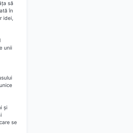
ăța să
ată în
 idei,
d
e unii
usului
munice
i și
i
 care se