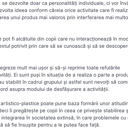
ă se dezvolte doar ca personalități individuale, ci vor înv
dezvolta ideea conform căreia orice activitate care fi realiz
rea unui produs mai valoros prin interferarea mai multor
 pot fi alcătuite din copii care nu interacționează în mo
extul potrivit prin care să se cunoască și să se descoper
ntegreze mult mai ușor și să-și reprime toate refulările
tăți. Ei sunt puși în situația de a realiza o parte a prod
-au stabilit în cadrul grupului și astfel sunt nevoiți să co
ord asupra modului de desfășurare a activității.
 artistico-plastice poate pune baza formării unor atitudin
deci îi pregătește pe copii în ceea ce privește stabilirea ș
 integrarea în societatea extinsă, în care problemele cu
ă să fie însușite pentru a le putea face față.