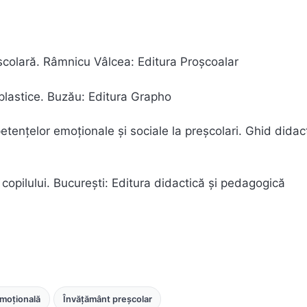
eșcolară. Râmnicu Vâlcea: Editura Proșcoalar
o-plastice. Buzău: Editura Grapho
etențelor emoționale și sociale la preșcolari. Ghid didac
 copilului. București: Editura didactică și pedagogică
emoțională
Învățământ preșcolar