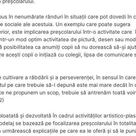
a preșcolarului.
e pus în nenumărate rânduri în situații care pot dovedi în 
e sociale ale acestuia. Un exemplu care poate sugera
or, este implicarea preșcolarului într-o activitate care î
i într-un mod optim activitatea de pictură, desen sau mod
istă posibilitatea ca anumiți copii să nu dorească să-și aju
e acești copii o inițiază cu colegii, lipsa de comunicare 
e cultivare a răbdării și a perseverenței, în sensul în care
ortul pe care trebuie să-l depună este mai mare decât în 
ată ce ne propunem un scop, trebuie să antrenăm toată voi
2)
loatată și dezvoltată în cadrul activităților artistico-plas
delaj se bazează pe focalizarea preșcolarului în totalit
urmărească explicațiile pe care ea le oferă și să le pun