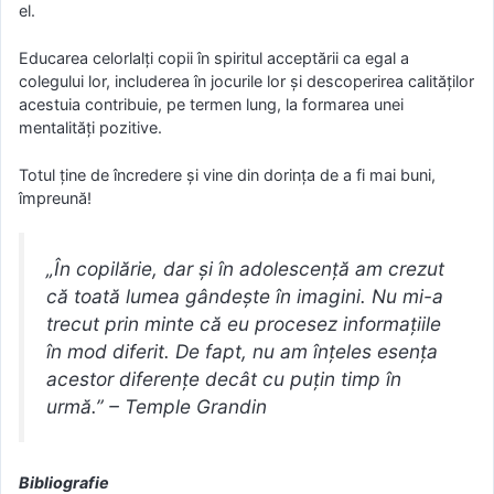
el.
Educarea celorlalți copii în spiritul acceptării ca egal a
colegului lor, includerea în jocurile lor şi descoperirea calităţilor
acestuia contribuie, pe termen lung, la formarea unei
mentalităţi pozitive.
Totul ţine de încredere şi vine din dorinţa de a fi mai buni,
împreună!
„În copilărie, dar şi în adolescenţă am crezut
că toată lumea gândeşte în imagini. Nu mi-a
trecut prin minte că eu procesez informaţiile
în mod diferit. De fapt, nu am înţeles esenţa
acestor diferenţe decât cu puţin timp în
urmă.” – Temple Grandin
Bibliografie