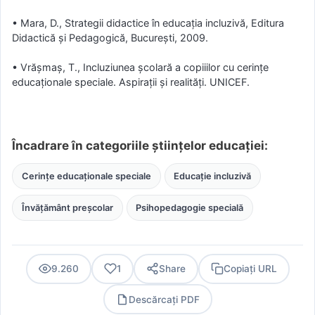
• Mara, D., Strategii didactice în educaţia incluzivă, Editura
Didactică şi Pedagogică, Bucureşti, 2009.
• Vrăşmaş, T., Incluziunea şcolară a copiiilor cu cerinţe
educaţionale speciale. Aspiraţii şi realităţi. UNICEF.
Încadrare în categoriile științelor educației:
Cerințe educaționale speciale
Educație incluzivă
Învățământ preșcolar
Psihopedagogie specială
9.260
1
Share
Copiați URL
Descărcați PDF
PDF