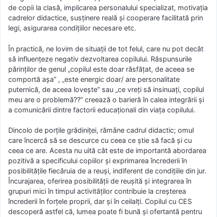
de copii la clasă, implicarea personalului specializat, motivaţia
cadrelor didactice, susţinere reală şi cooperare facilitată prin
legi, asigurarea condiţiilor necesare etc.
În practică, ne lovim de situaţii de tot felul, care nu pot decât
să influenţeze negativ dezvoltarea copilului. Răspunsurile
părinţilor de genul „copilul este doar răsfăţat, de aceea se
comportă aşa” , „este energic doar/ are personalitate
puternică, de aceea loveşte” sau „ce vreţi să insinuaţi, copilul
meu are o problemă??” creează o barieră în calea integrării şi
a comunicării dintre factorii educaţionali din viaţa copilului.
Dincolo de porţile grădiniţei, rămâne cadrul didactic; omul
care încercă să se descurce cu ceea ce ştie să facă şi cu
ceea ce are. Acesta nu uită cât este de importantă abordarea
pozitivă a specificului copiilor și exprimarea încrederii în
posibilităţile fiecăruia de a reuşi, indiferent de condiţiile din jur.
Încurajarea, oferirea posibilităţii de reuşită şi integrarea în
grupuri mici în timpul activităţilor contribuie la creşterea
încrederii în forţele proprii, dar şi în ceilalţi. Copilul cu CES
descoperă astfel că, lumea poate fi bună şi ofertantă pentru