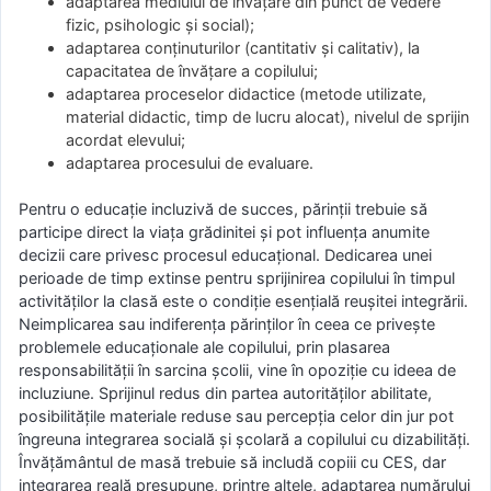
adaptarea mediului de învăţare din punct de vedere
fizic, psihologic şi social);
adaptarea conţinuturilor (cantitativ şi calitativ), la
capacitatea de învăţare a copilului;
adaptarea proceselor didactice (metode utilizate,
material didactic, timp de lucru alocat), nivelul de sprijin
acordat elevului;
adaptarea procesului de evaluare.
Pentru o educaţie incluzivă de succes, părinţii trebuie să
participe direct la viaţa grădinitei şi pot influenţa anumite
decizii care privesc procesul educaţional. Dedicarea unei
perioade de timp extinse pentru sprijinirea copilului în timpul
activităţilor la clasă este o condiţie esenţială reuşitei integrării.
Neimplicarea sau indiferenţa părinţilor în ceea ce priveşte
problemele educaţionale ale copilului, prin plasarea
responsabilităţii în sarcina şcolii, vine în opoziţie cu ideea de
incluziune. Sprijinul redus din partea autorităţilor abilitate,
posibilităţile materiale reduse sau percepţia celor din jur pot
îngreuna integrarea socială şi şcolară a copilului cu dizabilităţi.
Învăţământul de masă trebuie să includă copiii cu CES, dar
integrarea reală presupune, printre altele, adaptarea numărului