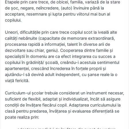
Etapele prin care trece, de obicei, familia, variază de la stare
de şoc, negare, neîncredere, (auto) învinuire până la
acceptare, resemnare şi lupta pentru viitorul mai bun al
copilului.
Uneori, dificultăţile prin care trece copilul scot la iveală alte
calităţi nebănuite (capacitate de memorare extraordinară,
procesarea rapidă a informaţiei, talent în diverse arii de
dezvoltare sau chiar, geniu). Cooperarea dintre familie şi
specialiştii în domeniu are ca efect integrarea cu succes a
copilului în grădiniţă/ şcoală, creându-i acestuia sentimentul
apartenenţei, crescând încrederea în forţele proprii şi
ajutându-l să devină adult independent, cu şanse reale la o
viaţă fericită.
Curriculum-ul școlar trebuie considerat un instrument necesar,
suficient de flexibil, adaptat şi individualizat, încât să asigure
condiţii de învăţare fiecărui copil. Adaptarea curriculumului la
clasă pentru predarea, învăţarea şi evaluarea diferenţiată se
poate realiza prin: