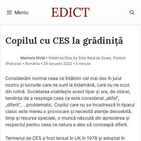
Sari
la
Meniu
conținut
Copilul cu CES la grădiniță
Marinela Ghiţă
• Grădinița Step by Step Rază de Soare, Ploiești
(Prahova) • România
29 ianuarie 2022
• 5 minute
Considerăm normal ceea ce întâlnim cel mai des în jurul
nostru şi lucrurile care ne sunt la îndemână, care nu ne scot
din rutină. Societatea stabilește acest tipar şi are, de obicei,
tendința de a respinge ceea ce este considerat „altfel”,
„diferit”, …problematic. Copilul care nu se încadrează în tiparul
clasic este mereu o provocare şi necesită atenție deosebită,
timp şi resurse speciale, o muncă născută din aprecierea şi
respectul pentru ceea ce natura a ales să conceapă diferit.
Termenul de CES a fost lansat în UK în 1978 şi adoptat în