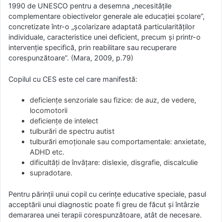
1990 de UNESCO pentru a desemna „necesităţile
complementare obiectivelor generale ale educaţiei şcolare”,
concretizate într-o „şcolarizare adaptată particularităţilor
individuale, caracteristice unei deficient, precum şi printr-o
intervenţie specifică, prin reabilitare sau recuperare
corespunzătoare”. (Mara, 2009, p.79)
Copilul cu CES este cel care manifestă:
deficienţe senzoriale sau fizice: de auz, de vedere,
locomotorii
deficienţe de intelect
tulburări de spectru autist
tulburări emoţionale sau comportamentale: anxietate,
ADHD etc.
dificultăţi de învățare: dislexie, disgrafie, discalculie
supradotare.
Pentru părinţii unui copil cu cerinţe educative speciale, pasul
acceptării unui diagnostic poate fi greu de făcut şi întârzie
demararea unei terapii corespunzătoare, atât de necesare.