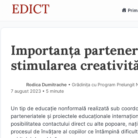
Sari
Prim
la
conținut
Importanța partener
stimularea creativită
Rodica Dumitrache
• Grădinița cu Program Prelungit N
7 august 2023
• 5 minute
Un tip de educație nonformală realizată sub coordon
parteneriatele și proiectele educaționale internați
posibilitatea contactului direct cu alte popoare, naț
procesul de învățare al copiilor ce întâmpină dificult