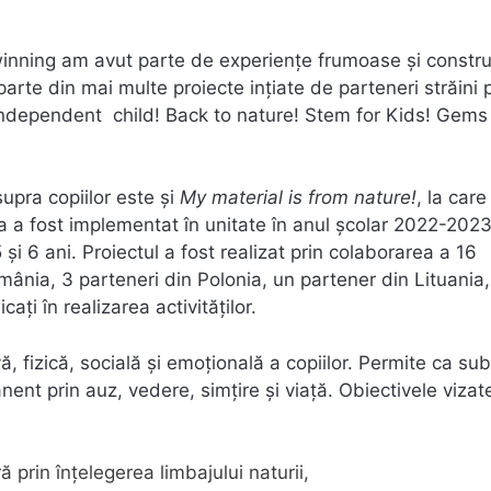
winning am avut parte de experiențe frumoase și constru
parte din mai multe proiecte ințiate de parteneri străini 
 Independent child! Back to nature! Stem for Kids! Gems
supra copiilor este și
My material is from nature!
, la car
sta a fost implementat în unitate în anul școlar 2022-2023
 și 6 ani. Proiectul a fost realizat prin colaborarea a 16
omânia, 3 parteneri din Polonia, un partener din Lituania
ați în realizarea activităților.
, fizică, socială și emoțională a copiilor. Permite ca sub
ent prin auz, vedere, simțire și viață. Obiectivele vizat
ă prin înțelegerea limbajului naturii,