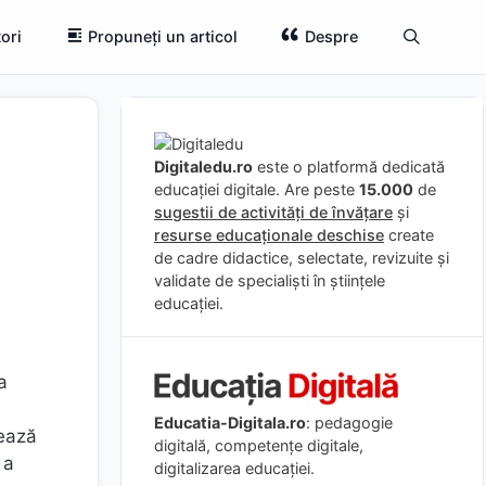
ori
Propuneți un articol
Despre
Digitaledu.ro
este o platformă dedicată
educației digitale. Are peste
15.000
de
sugestii de activități de învățare
și
resurse educaționale deschise
create
de cadre didactice, selectate, revizuite și
validate de specialiști în științele
educației.
a
Educatia-Digitala.ro
: pedagogie
tează
digitală, competențe digitale,
 a
digitalizarea educației.