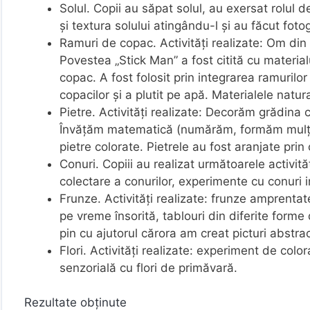
Solul. Copii au săpat solul, au exersat rolul 
și textura solului atingându-l și au făcut fot
Ramuri de copac. Activități realizate: Om di
Povestea „Stick Man” a fost citită cu materia
copac. A fost folosit prin integrarea ramurilor
copacilor și a plutit pe apă. Materialele natur
Pietre. Activități realizate: Decorăm grădina c
Învățăm matematică (numărăm, formăm mulțimi
pietre colorate. Pietrele au fost aranjate pri
Conuri. Copiii au realizat următoarele activită
colectare a conurilor, experimente cu conuri i
Frunze. Activități realizate: frunze amprent
pe vreme însorită, tablouri din diferite forme
pin cu ajutorul cărora am creat picturi abstra
Flori. Activități realizate: experiment de colora
senzorială cu flori de primăvară.
Rezultate obținute