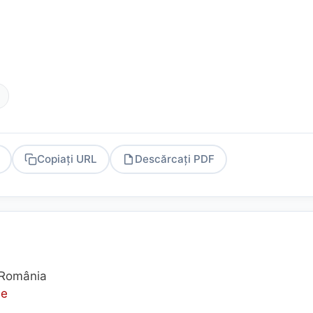
Copiați URL
Descărcați PDF
PDF
, România
he