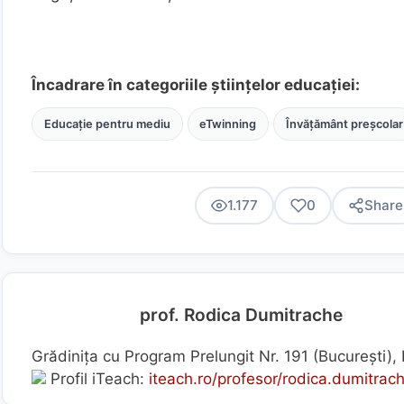
Încadrare în categoriile științelor educației:
Educație pentru mediu
eTwinning
Învățământ preșcolar
1.177
0
Share
prof. Rodica Dumitrache
Grădinița cu Program Prelungit Nr. 191 (Bucureşti)
Profil iTeach:
iteach.ro/profesor/rodica.dumitrac