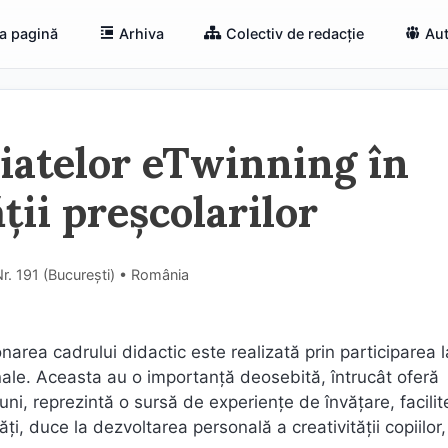
a pagină
Arhiva
Colectiv de redacție
Aut
iatelor eTwinning în
ții preșcolarilor
r. 191 (Bucureşti) • România
area cadrului didactic este realizată prin participarea l
onale. Aceasta au o importanță deosebită, întrucât oferă
iuni, reprezintă o sursă de experienţe de învățare, facili
ăţi, duce la dezvoltarea personală a creativității copiilor,