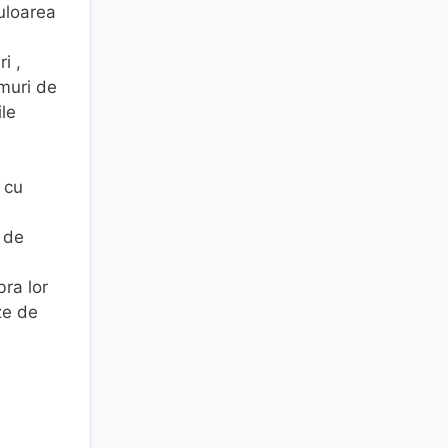
culoarea
i ,
amuri de
ile
 cu
l de
ra lor
ze de