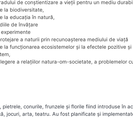
gradului de conștientizare a vieții pentru un mediu durabi
e la biodiversitate,
e la educația în natură,
diile de învățare
și experimente
otejare a naturii prin recunoașterea mediului de viață
e la funcționarea ecosistemelor și la efectele pozitive și
stem,
țelegere a relațiilor natura-om-societate, a problemelor c
pietrele, conurile, frunzele și florile fiind introduse în act
 jocuri, arta, teatru. Au fost planificate și implementat