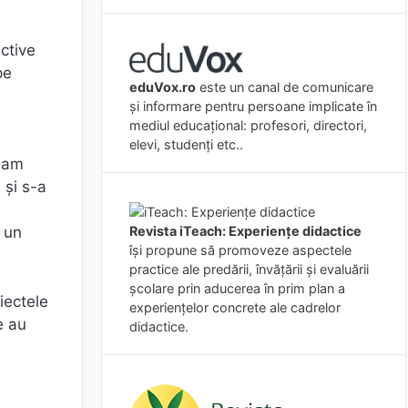
ctive
pe
eduVox.ro
este un canal de comunicare
și informare pentru persoane implicate în
mediul educațional: profesori, directori,
elevi, studenți etc..
e am
 și s-a
Revista iTeach: Experienţe didactice
, un
îşi propune să promoveze aspectele
practice ale predării, învăţării şi evaluării
şcolare prin aducerea în prim plan a
iectele
experienţelor concrete ale cadrelor
e au
didactice.