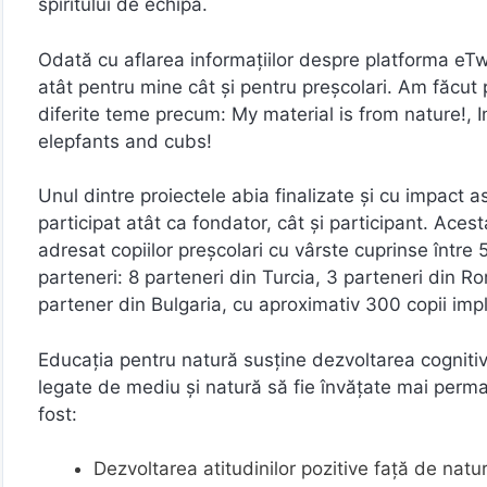
spiritului de echipă.
Odată cu aflarea informațiilor despre platforma eT
atât pentru mine cât și pentru preșcolari. Am făcut 
diferite teme precum: My material is from nature!,
elepfants and cubs!
Unul dintre proiectele abia finalizate și cu impact a
participat atât ca fondator, cât și participant. Ace
adresat copiilor preșcolari cu vârste cuprinse între 5
parteneri: 8 parteneri din Turcia, 3 parteneri din R
partener din Bulgaria, cu aproximativ 300 copii implic
Educația pentru natură susține dezvoltarea cognitivă
legate de mediu și natură să fie învățate mai perman
fost:
Dezvoltarea atitudinilor pozitive față de natur