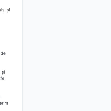
iși și
 de
 și
fel
i
perim