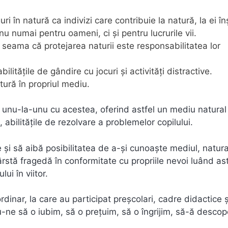
ri în natură ca indivizi care contribuie la natură, la ei înș
nu numai pentru oameni, ci și pentru lucrurile vii.
seama că protejarea naturii este responsabilitatea lor
bilitățile de gândire cu jocuri și activități distractive.
tură în propriul mediu.
e unu-la-unu cu acestea, oferind astfel un mediu natural
 abilitățile de rezolvare a problemelor copilului.
le și să aibă posibilitatea de a-și cunoaște mediul, natura
ârstă fragedă în conformitate cu propriile nevoi luând ast
ui în viitor.
rdinar, la care au participat preșcolari, cadre didactice ș
u-ne să o iubim, să o prețuim, să o îngrijim, să-ă desco