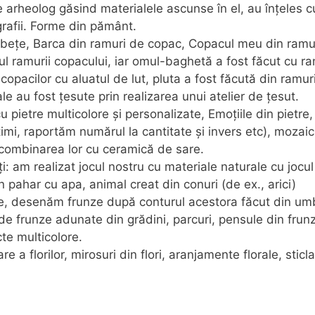
de arheolog găsind materialele ascunse în el, au înțeles 
ografii. Forme din pământ.
n bețe, Barca din ramuri de copac, Copacul meu din ramur
lul ramurii copacului, iar omul-baghetă a fost făcut cu r
 copacilor cu aluatul de lut, pluta a fost făcută din ramur
ale au fost țesute prin realizarea unui atelier de țesut.
u pietre multicolore și personalizate, Emoțiile din pietre,
, raportăm numărul la cantitate și invers etc), mozaic
n combinarea lor cu ceramică de sare.
ți: am realizat jocul nostru cu materiale naturale cu jocu
n pahar cu apa, animal creat din conuri (de ex., arici)
ate, desenăm frunze după conturul acestora făcut din umb
 de frunze adunate din grădini, parcuri, pensule din frun
cte multicolore.
re a florilor, mirosuri din flori, aranjamente florale, sticla