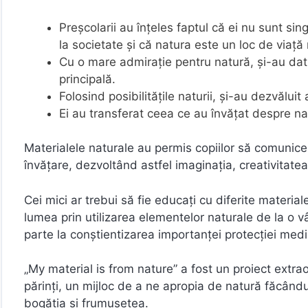
Preșcolarii au înțeles faptul că ei nu sunt singu
la societate și că natura este un loc de viață 
Cu o mare admirație pentru natură, și-au dat 
principală.
Folosind posibilitățile naturii, și-au dezvăluit a
Ei au transferat ceea ce au învățat despre na
Materialele naturale au permis copiilor să comunic
învățare, dezvoltând astfel imaginația, creativitatea,
Cei mici ar trebui să fie educați cu diferite materia
lumea prin utilizarea elementelor naturale de la o v
parte la conștientizarea importanței protecției mediul
„My material is from nature” a fost un proiect extrao
părinți, un mijloc de a ne apropia de natură făcând
bogăția si frumusețea.