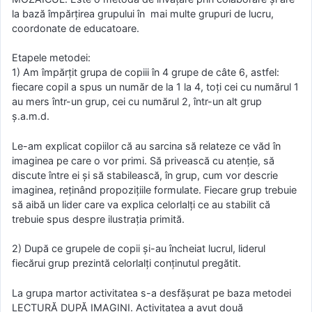
la bază împărţirea grupului în mai multe grupuri de lucru,
coordonate de educatoare.
Etapele metodei:
1) Am împărţit grupa de copiii în 4 grupe de câte 6, astfel:
fiecare copil a spus un număr de la 1 la 4, toţi cei cu numărul 1
au mers într-un grup, cei cu numărul 2, într-un alt grup
ş.a.m.d.
Le-am explicat copiilor că au sarcina să relateze ce văd în
imaginea pe care o vor primi. Să privească cu atenţie, să
discute între ei şi să stabilească, în grup, cum vor descrie
imaginea, reţinând propozițiile formulate. Fiecare grup trebuie
să aibă un lider care va explica celorlalţi ce au stabilit că
trebuie spus despre ilustraţia primită.
2) După ce grupele de copii şi-au încheiat lucrul, liderul
fiecărui grup prezintă celorlalţi conţinutul pregătit.
La grupa martor activitatea s-a desfăşurat pe baza metodei
LECTURĂ DUPĂ IMAGINI. Activitatea a avut două