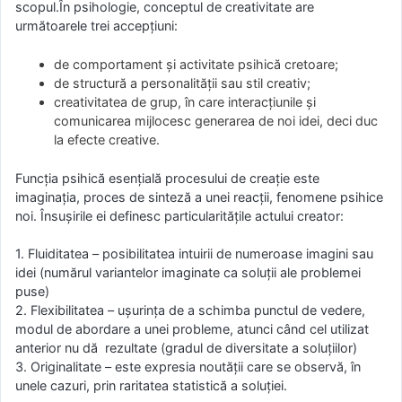
scopul.
În psihologie, conceptul de creativitate are
următoarele trei accepţiuni:
de comportament şi activitate psihică cretoare;
de structură a personalităţii sau stil creativ;
creativitatea de grup, în care interacţiunile şi
comunicarea mijlocesc generarea de noi idei, deci duc
la efecte creative.
Funcţia psihică esenţială procesului de creaţie este
imaginaţia, proces de sinteză a unei reacţii, fenomene psihice
noi. Însuşirile ei definesc particularităţile actului creator:
1. Fluiditatea – posibilitatea intuirii de numeroase imagini sau
idei (numărul variantelor imaginate ca soluţii ale problemei
puse)
2. Flexibilitatea – uşurinţa de a schimba punctul de vedere,
modul de abordare a unei probleme, atunci când cel utilizat
anterior nu dă rezultate (gradul de diversitate a soluţiilor)
3. Originalitate – este expresia noutăţii care se observă, în
unele cazuri, prin raritatea statistică a soluţiei.