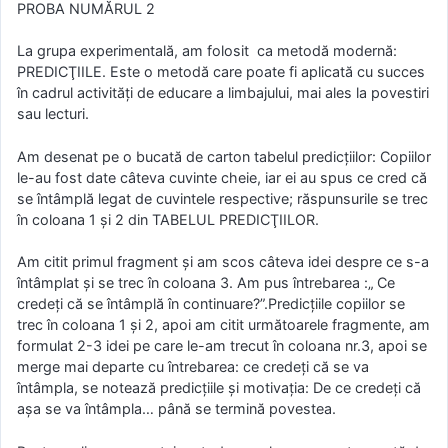
PROBA NUMĂRUL 2
La grupa experimentală, am folosit ca metodă modernă:
PREDICŢIILE. Este o metodă care poate fi aplicată cu succes
în cadrul activităţi de educare a limbajului, mai ales la povestiri
sau lecturi.
Am desenat pe o bucată de carton tabelul predicţiilor: Copiilor
le-au fost date câteva cuvinte cheie, iar ei au spus ce cred că
se întâmplă legat de cuvintele respective; răspunsurile se trec
în coloana 1 şi 2 din TABELUL PREDICŢIILOR.
Am citit primul fragment şi am scos câteva idei despre ce s-a
întâmplat şi se trec în coloana 3. Am pus întrebarea :„ Ce
credeţi că se întâmplă în continuare?”.Predicţiile copiilor se
trec în coloana 1 şi 2, apoi am citit următoarele fragmente, am
formulat 2-3 idei pe care le-am trecut în coloana nr.3, apoi se
merge mai departe cu întrebarea: ce credeţi că se va
întâmpla, se notează predicţiile şi motivaţia: De ce credeţi că
aşa se va întâmpla… până se termină povestea.