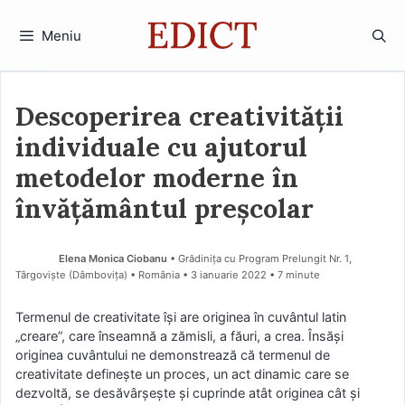
Sari
la
Meniu
conținut
Descoperirea creativității
individuale cu ajutorul
metodelor moderne în
învățământul preșcolar
Elena Monica Ciobanu
• Grădinița cu Program Prelungit Nr. 1,
Târgoviște (Dâmboviţa) • România
3 ianuarie 2022
• 7 minute
Termenul de creativitate îşi are originea în cuvântul latin
„creare”, care înseamnă a zămisli, a făuri, a crea. Însăși
originea cuvântului ne demonstrează că termenul de
creativitate definește un proces, un act dinamic care se
dezvoltă, se desăvârșește şi cuprinde atât originea cât şi