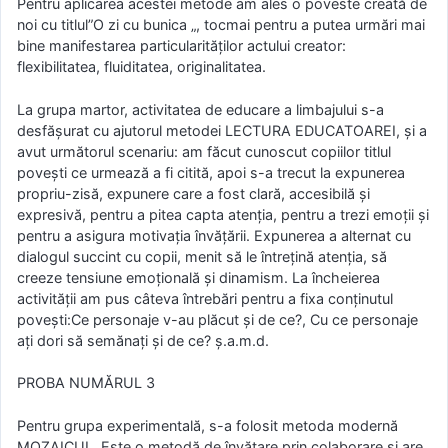
Pentru aplicarea acestei metode am ales o poveste creată de
noi cu titlul”O zi cu bunica „, tocmai pentru a putea urmări mai
bine manifestarea particularităţilor actului creator:
flexibilitatea, fluiditatea, originalitatea.
La grupa martor, activitatea de educare a limbajului s-a
desfăşurat cu ajutorul metodei LECTURA EDUCATOAREI, şi a
avut următorul scenariu: am făcut cunoscut copiilor titlul
poveşti ce urmează a fi citită, apoi s-a trecut la expunerea
propriu-zisă, expunere care a fost clară, accesibilă şi
expresivă, pentru a pitea capta atenţia, pentru a trezi emoţii şi
pentru a asigura motivaţia învăţării. Expunerea a alternat cu
dialogul succint cu copii, menit să le întreţină atenţia, să
creeze tensiune emoţională şi dinamism. La încheierea
activităţii am pus câteva întrebări pentru a fixa conţinutul
poveşti:Ce personaje v-au plăcut şi de ce?, Cu ce personaje
aţi dori să semănaţi şi de ce? ş.a.m.d.
PROBA NUMĂRUL 3
Pentru grupa experimentală, s-a folosit metoda modernă
MOZAICUL. Este o metodă de învăţare prin colaborare şi are