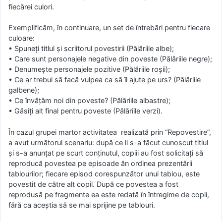
fiecărei culori.
Exemplificăm, în continuare, un set de întrebări pentru fiecare
culoare:
• Spuneţi titlul şi scriitorul povestirii (Pălăriile albe);
• Care sunt personajele negative din poveste (Pălăriile negre);
• Denumeşte personajele pozitive (Pălăriile roşii);
• Ce ar trebui să facă vulpea ca să îl ajute pe urs? (Pălăriile
galbene);
• Ce învăţăm noi din poveste? (Pălăriile albastre);
• Găsiţi alt final pentru poveste (Pălăriile verzi).
În cazul grupei martor activitatea realizată prin “Repovestire”,
a avut următorul scenariu: după ce li s-a făcut cunoscut titlul
şi s-a anunţat pe scurt conţinutul, copiii au fost solicitaţi să
reproducă povestea pe episoade ăn ordinea prezentării
tablourilor; fiecare episod corespunzător unui tablou, este
povestit de către alt copil. După ce povestea a fost
reprodusă pe fragmente ea este redată în întregime de copii,
fără ca aceştia să se mai sprijine pe tablouri.