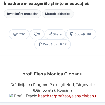
Încadrare în categoriile științelor educației:
Învățământ preșcolar
Metode didactice
1.796
0
Share
Copiați URL
Descărcați PDF
PDF
prof. Elena Monica Ciobanu
Grădinița cu Program Prelungit Nr. 1, Târgoviște
(Dâmboviţa), România
Profil iTeach:
iteach.ro/profesor/elena.ciobanu