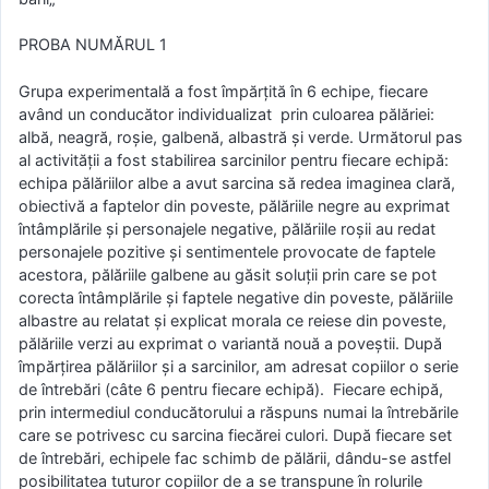
PROBA NUMĂRUL 1
Grupa experimentală a fost împărţită în 6 echipe, fiecare
având un conducător individualizat prin culoarea pălăriei:
albă, neagră, roşie, galbenă, albastră şi verde. Următorul pas
al activităţii a fost stabilirea sarcinilor pentru fiecare echipă:
echipa pălăriilor albe a avut sarcina să redea imaginea clară,
obiectivă a faptelor din poveste, pălăriile negre au exprimat
întâmplările şi personajele negative, pălăriile roşii au redat
personajele pozitive şi sentimentele provocate de faptele
acestora, pălăriile galbene au găsit soluţii prin care se pot
corecta întâmplările şi faptele negative din poveste, pălăriile
albastre au relatat şi explicat morala ce reiese din poveste,
pălăriile verzi au exprimat o variantă nouă a poveștii. După
împărţirea pălăriilor şi a sarcinilor, am adresat copiilor o serie
de întrebări (câte 6 pentru fiecare echipă). Fiecare echipă,
prin intermediul conducătorului a răspuns numai la întrebările
care se potrivesc cu sarcina fiecărei culori. După fiecare set
de întrebări, echipele fac schimb de pălării, dându-se astfel
posibilitatea tuturor copiilor de a se transpune în rolurile