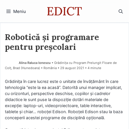
Sari
la
Meniu
conținut
Robotică și programare
pentru preșcolari
Alina Raluca Ionescu
• Grădinița cu Program Prelungit Floare de
Colț, Brad (Hunedoara) • România
29 august 2021
• 4 minute
Grădiniţa în care lucrez este o unitate de învățământ în care
tehnologia “este la ea acasă”. Datorită unui manager implicat,
cu orizonturi, perspective deschise, copiilor şi cadrelor
didactice le sunt puse la dispoziţie dotări materiale de
excepţie: laptop-uri, videoproiectoare, table interactive,
tablete şi chiar… roboţei Edison. Roboţeii Edison stau la baza
conceperii acestei programe de disciplină opţională.