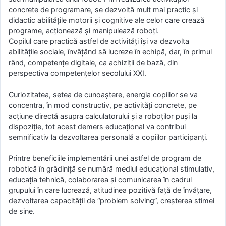
concrete de programare, se dezvoltă mult mai practic și
didactic abilitățile motorii și cognitive ale celor care crează
programe, acţionează şi manipulează roboţi.
Copilul care practică astfel de activități îşi va dezvolta
abilitățile sociale, învățând să lucreze în echipă, dar, în primul
rând, competenţe digitale, ca achiziţii de bază, din
perspectiva competențelor secolului XXI.
Curiozitatea, setea de cunoaştere, energia copiilor se va
concentra, în mod constructiv, pe activităţi concrete, pe
acţiune directă asupra calculatorului şi a roboţilor puşi la
dispoziţie, tot acest demers educaţional va contribui
semnificativ la dezvoltarea personală a copiilor participanţi.
Printre beneficiile implementării unei astfel de program de
robotică în grădiniță se numără mediul educaţional stimulativ,
educaţia tehnică, colaborarea şi comunicarea în cadrul
grupului în care lucrează, atitudinea pozitivă faţă de învăţare,
dezvoltarea capacităţii de “problem solving”, creşterea stimei
de sine.