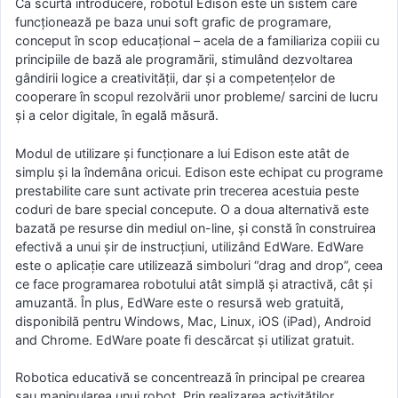
Ca scurtă introducere, robotul Edison este un sistem care
funcţionează pe baza unui soft grafic de programare,
conceput în scop educaţional – acela de a familiariza copiii cu
principiile de bază ale programării, stimulând dezvoltarea
gândirii logice a creativităţii, dar şi a competenţelor de
cooperare în scopul rezolvării unor probleme/ sarcini de lucru
şi a celor digitale, în egală măsură.
Modul de utilizare şi funcţionare a lui Edison este atât de
simplu și la îndemâna oricui. Edison este echipat cu programe
prestabilite care sunt activate prin trecerea acestuia peste
coduri de bare special concepute. O a doua alternativă este
bazată pe resurse din mediul on-line, şi constă în construirea
efectivă a unui şir de instrucţiuni, utilizând EdWare. EdWare
este o aplicaţie care utilizează simboluri “drag and drop”, ceea
ce face programarea robotului atât simplă şi atractivă, cât şi
amuzantă. În plus, EdWare este o resursă web gratuită,
disponibilă pentru Windows, Mac, Linux, iOS (iPad), Android
and Chrome. EdWare poate fi descărcat şi utilizat gratuit.
Robotica educativă se concentrează în principal pe crearea
sau manipularea unui robot. Prin realizarea activităţilor