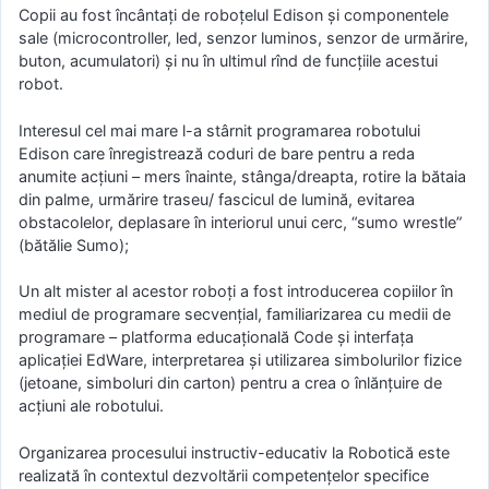
Copii au fost încântați de roboţelul Edison şi componentele
sale (microcontroller, led, senzor luminos, senzor de urmărire,
buton, acumulatori) și nu în ultimul rînd de funcțiile acestui
robot.
Interesul cel mai mare l-a stârnit programarea robotului
Edison care înregistrează coduri de bare pentru a reda
anumite acţiuni – mers înainte, stânga/dreapta, rotire la bătaia
din palme, urmărire traseu/ fascicul de lumină, evitarea
obstacolelor, deplasare în interiorul unui cerc, “sumo wrestle”
(bătălie Sumo);
Un alt mister al acestor roboți a fost introducerea copiilor în
mediul de programare secvenţial, familiarizarea cu medii de
programare – platforma educaţională Code şi interfaţa
aplicaţiei EdWare, interpretarea şi utilizarea simbolurilor fizice
(jetoane, simboluri din carton) pentru a crea o înlănţuire de
acţiuni ale robotului.
Organizarea procesului instructiv-educativ la Robotică este
realizată în contextul dezvoltării competenţelor specifice