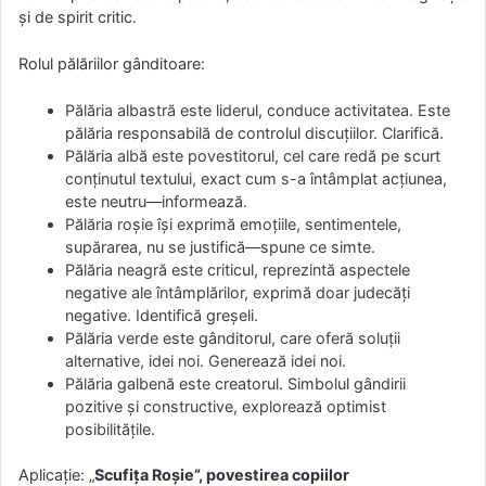
și de spirit critic.
Rolul pălăriilor gânditoare:
Pălăria albastră este liderul, conduce activitatea. Este
pălăria responsabilă de controlul discuțiilor. Clarifică.
Pălăria albă este povestitorul, cel care redă pe scurt
conţinutul textului, exact cum s-a întâmplat acţiunea,
este neutru—informează.
Pălăria roşie îşi exprimă emoţiile, sentimentele,
supărarea, nu se justifică—spune ce simte.
Pălăria neagră este criticul, reprezintă aspectele
negative ale întâmplărilor, exprimă doar judecăţi
negative. Identifică greşeli.
Pălăria verde este gânditorul, care oferă soluţii
alternative, idei noi. Generează idei noi.
Pălăria galbenă este creatorul. Simbolul gândirii
pozitive şi constructive, explorează optimist
posibilităţile.
Aplicație: „
Scufița Roșie”, povestirea copiilor