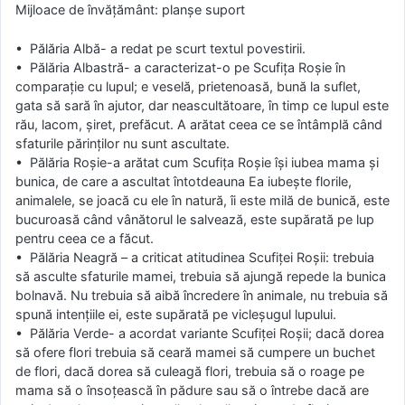
Mijloace de învățământ: planșe suport
• Pălăria Albă- a redat pe scurt textul povestirii.
• Pălăria Albastră- a caracterizat-o pe Scufiţa Roşie în
comparaţie cu lupul; e veselă, prietenoasă, bună la suflet,
gata să sară în ajutor, dar neascultătoare, în timp ce lupul este
rău, lacom, şiret, prefăcut. A arătat ceea ce se întâmplă când
sfaturile părinţilor nu sunt ascultate.
• Pălăria Roşie-a arătat cum Scufiţa Roşie îşi iubea mama şi
bunica, de care a ascultat întotdeauna Ea iubeşte florile,
animalele, se joacă cu ele în natură, îi este milă de bunică, este
bucuroasă când vânătorul le salvează, este supărată pe lup
pentru ceea ce a făcut.
• Pălăria Neagră – a criticat atitudinea Scufiţei Roşii: trebuia
să asculte sfaturile mamei, trebuia să ajungă repede la bunica
bolnavă. Nu trebuia să aibă încredere în animale, nu trebuia să
spună intenţiile ei, este supărată pe vicleşugul lupului.
• Pălăria Verde- a acordat variante Scufiţei Roşii; dacă dorea
să ofere flori trebuia să ceară mamei să cumpere un buchet
de flori, dacă dorea să culeagă flori, trebuia să o roage pe
mama să o însoţească în pădure sau să o întrebe dacă are