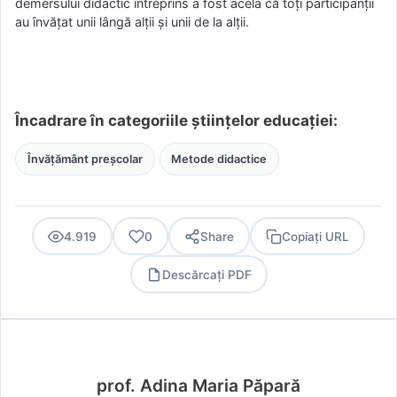
demersului didactic întreprins a fost acela că toţi participanţii
au învăţat unii lângă alţii şi unii de la alţii.
Încadrare în categoriile științelor educației:
Învățământ preșcolar
Metode didactice
4.919
0
Share
Copiați URL
Descărcați PDF
PDF
prof. Adina Maria Păpară