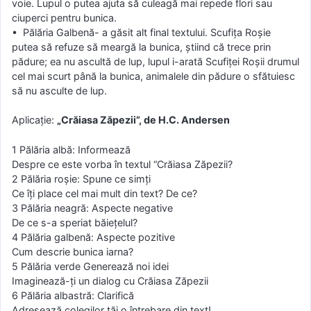
voie. Lupul o putea ajuta să culeagă mai repede flori sau
ciuperci pentru bunica.
• Pălăria Galbenă- a găsit alt final textului. Scufiţa Roşie
putea să refuze să meargă la bunica, ştiind că trece prin
pădure; ea nu ascultă de lup, lupul i-arată Scufiţei Roşii drumul
cel mai scurt până la bunica, animalele din pădure o sfătuiesc
să nu asculte de lup.
Aplicaţie:
„Crăiasa Zăpezii”, de H.C. Andersen
1 Pălăria albă: Informează
Despre ce este vorba în textul “Crăiasa Zăpezii?
2 Pălăria roşie: Spune ce simţi
Ce îţi place cel mai mult din text? De ce?
3 Pălăria neagră: Aspecte negative
De ce s-a speriat băiețelul?
4 Pălăria galbenă: Aspecte pozitive
Cum descrie bunica iarna?
5 Pălăria verde Generează noi idei
Imaginează-ţi un dialog cu Crăiasa Zăpezii
6 Pălăria albastră: Clarifică
Adresează colegilor tăi o întrebare din text!