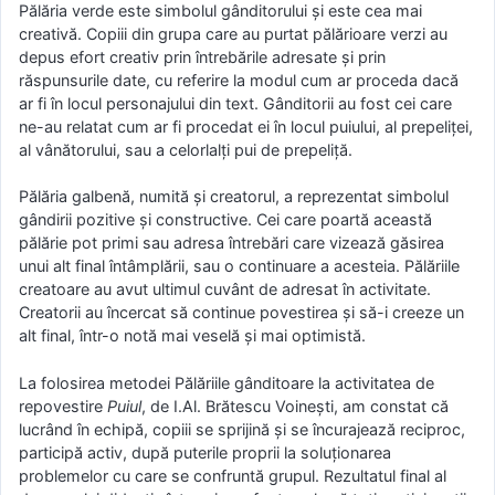
Pălăria verde este simbolul gânditorului şi este cea mai
creativă. Copiii din grupa care au purtat pălărioare verzi au
depus efort creativ prin întrebările adresate şi prin
răspunsurile date, cu referire la modul cum ar proceda dacă
ar fi în locul personajului din text. Gânditorii au fost cei care
ne-au relatat cum ar fi procedat ei în locul puiului, al prepeliţei,
al vânătorului, sau a celorlalți pui de prepeliţă.
Pălăria galbenă, numită şi creatorul, a reprezentat simbolul
gândirii pozitive şi constructive. Cei care poartă această
pălărie pot primi sau adresa întrebări care vizează găsirea
unui alt final întâmplării, sau o continuare a acesteia. Pălăriile
creatoare au avut ultimul cuvânt de adresat în activitate.
Creatorii au încercat să continue povestirea şi să-i creeze un
alt final, într-o notă mai veselă şi mai optimistă.
La folosirea metodei Pălăriile gânditoare la activitatea de
repovestire
Puiul
, de I.Al. Brătescu Voineşti, am constat că
lucrând în echipă, copiii se sprijină şi se încurajează reciproc,
participă activ, după puterile proprii la soluționarea
problemelor cu care se confruntă grupul. Rezultatul final al