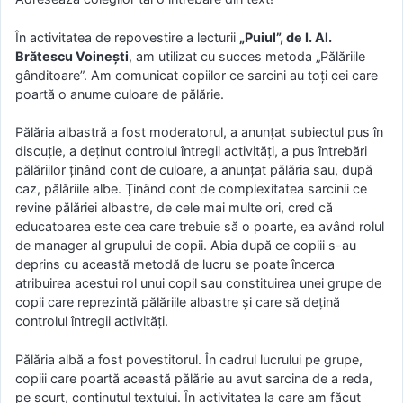
În activitatea de repovestire a lecturii
„Puiul”, de I. Al.
Brătescu Voineşti
, am utilizat cu succes metoda „Pălăriile
gânditoare”. Am comunicat copiilor ce sarcini au toţi cei care
poartă o anume culoare de pălărie.
Pălăria albastră a fost moderatorul, a anunţat subiectul pus în
discuţie, a deţinut controlul întregii activităţi, a pus întrebări
pălăriilor ţinând cont de culoare, a anunţat pălăria sau, după
caz, pălăriile albe. Ţinând cont de complexitatea sarcinii ce
revine pălăriei albastre, de cele mai multe ori, cred că
educatoarea este cea care trebuie să o poarte, ea având rolul
de manager al grupului de copii. Abia după ce copiii s-au
deprins cu această metodă de lucru se poate încerca
atribuirea acestui rol unui copil sau constituirea unei grupe de
copii care reprezintă pălăriile albastre şi care să deţină
controlul întregii activităţi.
Pălăria albă a fost povestitorul. În cadrul lucrului pe grupe,
copiii care poartă această pălărie au avut sarcina de a reda,
pe scurt, conţinutul textului. În activitatea la care am făcut