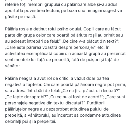
referire toţi membrii grupului cu pălărioare albe şi-au adus
aportul la povestirea lecturii, pe baza unor imagini sugestive
găsite pe masă.
Pălăria roşie a deţinut rolul psihologului. Copiii care au făcut
parte din grupa celor care poartă pălăriuţe roşii au primit sau
au adresat întrebări de felul:” „De cine v-a plăcut din text?”;
„Care este părerea voastră despre personaje?” etc. În
activitatea exemplificată copiii din această grupă au prezentat
sentimentele lor faţă de prepeliţă, faţă de puişori şi faţă de
vânător.
Pălăria neagră a avut rol de critic, a văzut doar partea
negativă a faptelor. Cei care poartă pălărioare negre pot primi,
sau adresa întrebări de felul: „Ce nu ţi-a plăcut din lectură?”
„Ce fapte dezaprobi?” „Cu ce nu ai fost de acord?”; „Care sunt
personajele negative din textul discutat?”. Purtătorii
pălăriuţelor negre au dezaprobat atitudinea puiului de
prepeliţă, a vânătorului, au încercat să condamne atitudinea
celorlalți pui şi a prepeliţei.