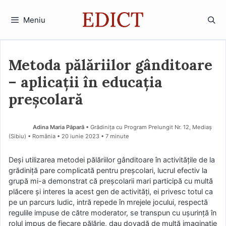
Sari
la
Meniu
conținut
Metoda pălăriilor gânditoare
– aplicații în educația
preșcolară
Adina Maria Păpară
• Grădinița cu Program Prelungit Nr. 12, Mediaș
(Sibiu) • România
20 iunie 2023
• 7 minute
Deși utilizarea metodei pălăriilor gânditoare în activitățile de la
grădiniță pare complicată pentru preșcolari, lucrul efectiv la
grupă mi-a demonstrat că preșcolarii mari participă cu multă
plăcere și interes la acest gen de activități, ei privesc totul ca
pe un parcurs ludic, intră repede în mrejele jocului, respectă
regulile impuse de către moderator, se transpun cu ușurință în
rolul impus de fiecare pălărie, dau dovadă de multă imaginație