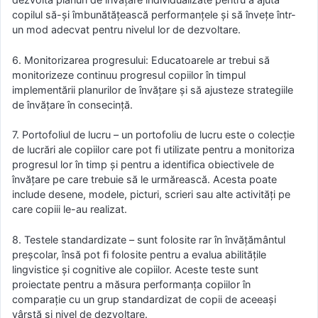
copilul să-și îmbunătățească performanțele și să învețe într-
un mod adecvat pentru nivelul lor de dezvoltare.
6. Monitorizarea progresului: Educatoarele ar trebui să
monitorizeze continuu progresul copiilor în timpul
implementării planurilor de învățare și să ajusteze strategiile
de învățare în consecință.
7. Portofoliul de lucru – un portofoliu de lucru este o colecție
de lucrări ale copiilor care pot fi utilizate pentru a monitoriza
progresul lor în timp și pentru a identifica obiectivele de
învățare pe care trebuie să le urmărească. Acesta poate
include desene, modele, picturi, scrieri sau alte activități pe
care copiii le-au realizat.
8. Testele standardizate – sunt folosite rar în învățământul
preșcolar, însă pot fi folosite pentru a evalua abilitățile
lingvistice și cognitive ale copiilor. Aceste teste sunt
proiectate pentru a măsura performanța copiilor în
comparație cu un grup standardizat de copii de aceeași
vârstă și nivel de dezvoltare.