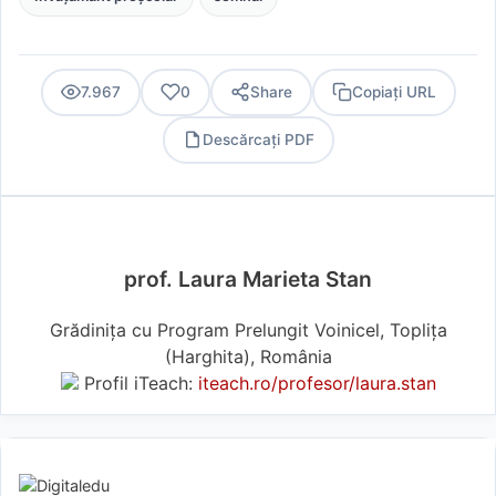
7.967
0
Share
Copiați URL
Descărcați PDF
PDF
prof. Laura Marieta Stan
Grădinița cu Program Prelungit Voinicel, Toplița
(Harghita), România
Profil iTeach:
iteach.ro/profesor/laura.stan