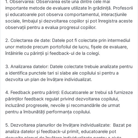
1. Observarea: Observarea este una dintre cele mai
importante metode de evaluare utilizate în grădiniță. Profesorii
și educatoarele pot observa comportamentul, interacțiunile
sociale, limbajul și dezvoltarea copiilor și pot înregistra aceste
observații pentru a evalua progresul copiilor.
2. Colectarea de date: Datele pot fi colectate prin intermediul
unor metode precum portofoliul de lucru, fișele de evaluare,
întâlnirile cu părinții și feedback-ul de la colegi.
3. Analizarea datelor: Datele colectate trebuie analizate pentru
a identifica punctele tari si slabe ale copilului si pentru a
dezvolta un plan de învățare individualizat.
4. Feedback pentru părinți: Educatoarele ar trebui să furnizeze
părinților feedback regulat privind dezvoltarea copilului,
incluzând progresele, nevoile și recomandările de urmat
pentru a îmbunătăți performanța copilului.
5. Dezvoltarea planurilor de învățare individualizate: Bazat pe
analiza datelor și feedback-ul primit, educatoarele pot
dezvolta planuri de învățare individualizate pentru a ajuta