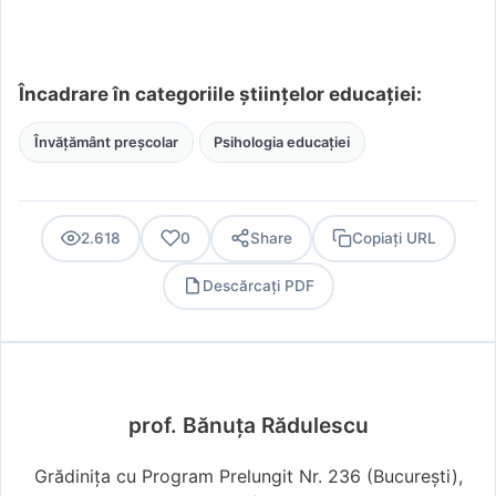
Încadrare în categoriile științelor educației:
Învățământ preșcolar
Psihologia educației
2.618
0
Share
Copiați URL
Descărcați PDF
PDF
prof. Bănuța Rădulescu
Grădinița cu Program Prelungit Nr. 236 (Bucureşti),