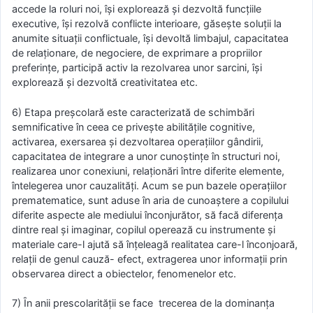
accede la roluri noi, îşi explorează şi dezvoltă funcţiile
executive, îşi rezolvă conflicte interioare, găseşte soluţii la
anumite situaţii conflictuale, îşi devoltă limbajul, capacitatea
de relaţionare, de negociere, de exprimare a propriilor
preferinţe, participă activ la rezolvarea unor sarcini, îşi
explorează şi dezvoltă creativitatea etc.
6) Etapa preşcolară este caracterizată de schimbări
semnificative în ceea ce priveşte abilităţile cognitive,
activarea, exersarea şi dezvoltarea operaţiilor gândirii,
capacitatea de integrare a unor cunoştinţe în structuri noi,
realizarea unor conexiuni, relaţionări între diferite elemente,
întelegerea unor cauzalităţi. Acum se pun bazele operaţiilor
prematematice, sunt aduse în aria de cunoaştere a copilului
diferite aspecte ale mediului înconjurător, să facă diferenţa
dintre real şi imaginar, copilul operează cu instrumente şi
materiale care-l ajută să înţeleagă realitatea care-l înconjoară,
relaţii de genul cauză- efect, extragerea unor informaţii prin
observarea direct a obiectelor, fenomenelor etc.
7) Ȋn anii prescolarității se face trecerea de la dominanţa