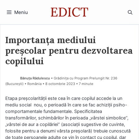
Sari
la
Meniu
conținut
Importanța mediului
preșcolar pentru dezvoltarea
copilului
Bănuța Rădulescu
• Grădinița cu Program Prelungit Nr. 236
(Bucureşti) • România
8 octombrie 2023
• 7 minute
Etapa preșcolarității este cea în care copilul accede la un
mediu social nou, o perioadă în care se fac achiziții psiho-
comportamentale fundamentale. Specificitatea
transformărilor, schimbărilor în perioada „vârstei simbolice’’,
„vârstei de aur a copilăriei’’ (asociaţii sugestive de cuvinte,
folosite pentru a denumi vârsta preşolară) trebuie cunoscută
de toate persoanele adulte ce vin în contact cu copilul, dar