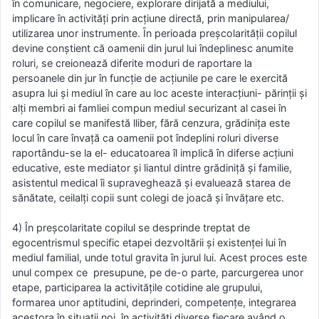
în comunicare, negociere, explorare dirijată a mediului,
implicare în activităţi prin acţiune directă, prin manipularea/
utilizarea unor instrumente. Ȋn perioada preşcolarităţii copilul
devine conştient că oamenii din jurul lui îndeplinesc anumite
roluri, se creionează diferite moduri de raportare la
persoanele din jur în funcţie de acţiunile pe care le exercită
asupra lui şi mediul în care au loc aceste interacţiuni- părinţii şi
alţi membri ai famliei compun mediul securizant al casei în
care copilul se manifestă lliber, fără cenzura, grădiniţa este
locul în care învaţă ca oamenii pot îndeplini roluri diverse
raportându-se la el- educatoarea îl implică în diferse acţiuni
educative, este mediator şi liantul dintre grădiniţă şi familie,
asistentul medical îi supraveghează şi evaluează starea de
sănătate, ceilalţi copii sunt colegi de joacă şi învăţare etc.
4) În preșcolaritate copilul se desprinde treptat de
egocentrismul specific etapei dezvoltării şi existenţei lui în
mediul familial, unde totul gravita în jurul lui. Acest proces este
unul compex ce presupune, pe de-o parte, parcurgerea unor
etape, participarea la activităţile cotidine ale grupului,
formarea unor aptitudini, deprinderi, competenţe, integrarea
acestora în situaţii noi, în activităţi diverse fiecare având o