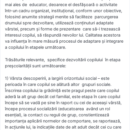
mai ales de educator, deoarece el desfăşoară o activitate
într-un cadru organizat, instituţional, conform unor obiective,
folosind anumite strategii menite să faciliteze parcurgerea
drumului spre dezvoltare, utilizează conţinuturi adaptate
vârstei, precum şi forme de prezentare care să-i trezească
interesul copilui, să răspundă nevoilor lui. Calitatea acestora
va influenţa în mare măsură procesul de adaptare şi integrare
a copilului în etapele următoare.
Trăsăturile relevante, specifice dezvoltării copilului în etapa
preşcolarității sunt următoarele:
1) Vârsta descoperirii, a largirii orizontului social – este
perioada în care copilul se alătură altor grupuri sociale.
Ȋnscrirea copilului la grădiniţă este pragul peste care copilul
aderă la alt grup decât cel familial, este etapa în care copilul
începe să se vadă pe sine în raport cu cei de aceeaşi vârstă,
începe procesul socializării (educatoarea având un rol
esenţial), ia contact cu reguli de grup, constientizează
importanţa aplicării normelor de comportare, se raportează,
în acţiunile lui, la indicaţiile date de alt adult decât cei cu care