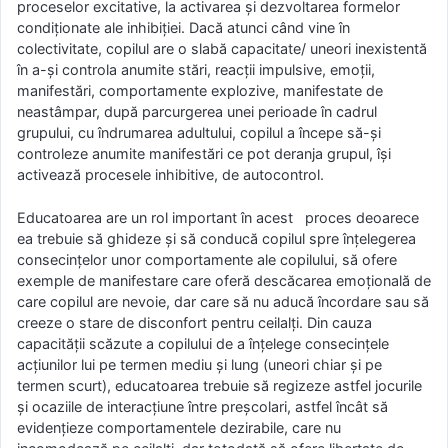
proceselor excitative, la activarea şi dezvoltarea formelor
condiţionate ale inhibiţiei. Dacă atunci când vine în
colectivitate, copilul are o slabă capacitate/ uneori inexistentă
în a-şi controla anumite stări, reacţii impulsive, emoţii,
manifestări, comportamente explozive, manifestate de
neastâmpar, după parcurgerea unei perioade în cadrul
grupului, cu îndrumarea adultului, copilul a începe să-şi
controleze anumite manifestări ce pot deranja grupul, îşi
activează procesele inhibitive, de autocontrol.
Educatoarea are un rol important în acest proces deoarece
ea trebuie să ghideze şi să conducă copilul spre înţelegerea
consecinţelor unor comportamente ale copilului, să ofere
exemple de manifestare care oferă descăcarea emoțională de
care copilul are nevoie, dar care să nu aducă încordare sau să
creeze o stare de disconfort pentru ceilalţi. Din cauza
capacităţii scăzute a copilului de a înţelege consecinţele
acţiunilor lui pe termen mediu şi lung (uneori chiar şi pe
termen scurt), educatoarea trebuie să regizeze astfel jocurile
şi ocaziile de interacţiune între preşcolari, astfel încât să
evidenţieze comportamentele dezirabile, care nu