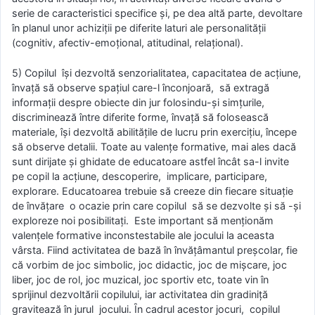
serie de caracteristici specifice şi, pe dea altă parte, devoltare
în planul unor achiziţii pe diferite laturi ale personalităţii
(cognitiv, afectiv-emoţional, atitudinal, relaţional).
5) Copilul îşi dezvoltă senzorialitatea, capacitatea de acţiune,
învaţă să observe spaţiul care-l înconjoară, să extragă
informaţii despre obiecte din jur folosindu-şi simţurile,
discriminează între diferite forme, învaţă să folosească
materiale, îşi dezvoltă abilităţile de lucru prin exerciţiu, începe
să observe detalii. Toate au valenţe formative, mai ales dacă
sunt dirijate şi ghidate de educatoare astfel încât sa-l invite
pe copil la acţiune, descoperire, implicare, participare,
explorare. Educatoarea trebuie să creeze din fiecare situaţie
de învăţare o ocazie prin care copilul să se dezvolte şi să -şi
exploreze noi posibilitaţi. Este important să menţionăm
valenţele formative inconstestabile ale jocului la aceasta
vârsta. Fiind activitatea de bază în învăţâmantul preşcolar, fie
că vorbim de joc simbolic, joc didactic, joc de mişcare, joc
liber, joc de rol, joc muzical, joc sportiv etc, toate vin în
sprijinul dezvoltării copilului, iar activitatea din gradiniţă
gravitează în jurul jocului. Ȋn cadrul acestor jocuri, copilul