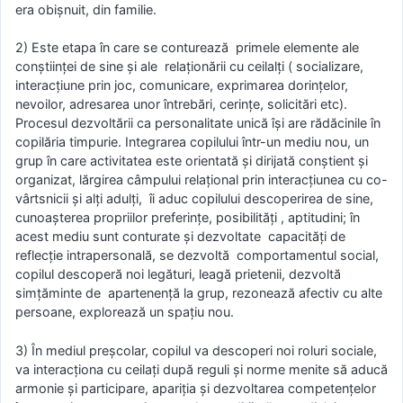
era obişnuit, din familie.
2) Este etapa în care se conturează primele elemente ale
conştiinţei de sine şi ale relaţionării cu ceilalţi ( socializare,
interacţiune prin joc, comunicare, exprimarea dorinţelor,
nevoilor, adresarea unor întrebări, cerinţe, solicitări etc).
Procesul dezvoltării ca personalitate unică îşi are rădăcinile în
copilăria timpurie. Integrarea copilului într-un mediu nou, un
grup în care activitatea este orientată şi dirijată conştient şi
organizat, lărgirea câmpului relaţional prin interacţiunea cu co-
vârtsnicii şi alţi adulţi, îi aduc copilului descoperirea de sine,
cunoaşterea propriilor preferinţe, posibilităţi , aptitudini; în
acest mediu sunt conturate şi dezvoltate capacităţi de
reflecţie intrapersonală, se dezvoltă comportamentul social,
copilul descoperă noi legături, leagă prietenii, dezvoltă
simţăminte de apartenenţă la grup, rezonează afectiv cu alte
persoane, explorează un spaţiu nou.
3) În mediul preșcolar, copilul va descoperi noi roluri sociale,
va interacţiona cu ceilaţi după reguli şi norme menite să aducă
armonie şi participare, apariţia şi dezvoltarea competenţelor