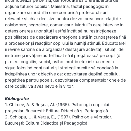
incomodează pe ceilalti, dar totodată să ofere libertate de
acţiune tuturor copiilor. Măiestria, tactul pedagogic în
organizare şi modul în care comunică profesorul sunt
relevante şi chiar decisive pentru dezvoltarea unor relaţii de
colaborare, negociere, comunicare. Modul în care intervine în
detensionarea unor situţii astfel încât să nu restricţioneze
posibilitatea de descărcare emoţională stă în cunoaşterea fină
a proceselor şi reacţiilor copilului la numiţi stimuli. Educatoarei
îi revine sarcina de a organiza/ desfăşura activităţi, situaţii de
instruire şi învăţare astfel încât să îl pregătească pe copil (d.
p. d. v. cognitiv, social, psiho-motric etc) într-un mediu
sigur, folosind conținuturi şi strategii menite să conducă la
îndeplinirea unor obiective ca: dezvoltarea deplină copilului,
pregătirea pentru şcoală, dezvoltarea competenţelor cheie de
care copilul va avea nevoie în viitor.
Bibliografie
1. Chircev, A. & Roşca, Al. (1965). Psihologia copilului
preşcolar. București: Editura Didactică şi Pedagogică.
2. Şchiopu, U. & Verza, E., (1997). Psihologia vârstelor.
București: Editura Didactică şi Pedagogică.