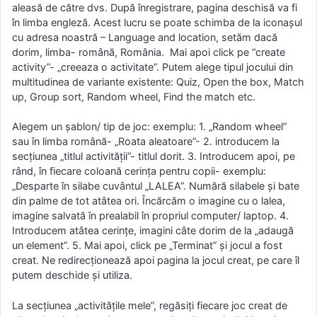
aleasă de către dvs. După înregistrare, pagina deschisă va fi
în limba engleză. Acest lucru se poate schimba de la iconașul
cu adresa noastră – Language and location, setăm dacă
dorim, limba- română, România. Mai apoi click pe “create
activity”- „creeaza o activitate”. Putem alege tipul jocului din
multitudinea de variante existente: Quiz, Open the box, Match
up, Group sort, Random wheel, Find the match etc.
Alegem un șablon/ tip de joc: exemplu: 1. „Random wheel”
sau în limba română- „Roata aleatoare”- 2. introducem la
secțiunea „titlul activității”- titlul dorit. 3. Introducem apoi, pe
rând, în fiecare coloană cerința pentru copii- exemplu:
„Desparte în silabe cuvântul „LALEA”. Numără silabele și bate
din palme de tot atâtea ori. Încărcăm o imagine cu o lalea,
imagine salvată în prealabil în propriul computer/ laptop. 4.
Introducem atâtea cerințe, imagini câte dorim de la „adaugă
un element”. 5. Mai apoi, click pe „Terminat” și jocul a fost
creat. Ne redirecționează apoi pagina la jocul creat, pe care îl
putem deschide și utiliza.
La secțiunea „activitățile mele”, regăsiți fiecare joc creat de