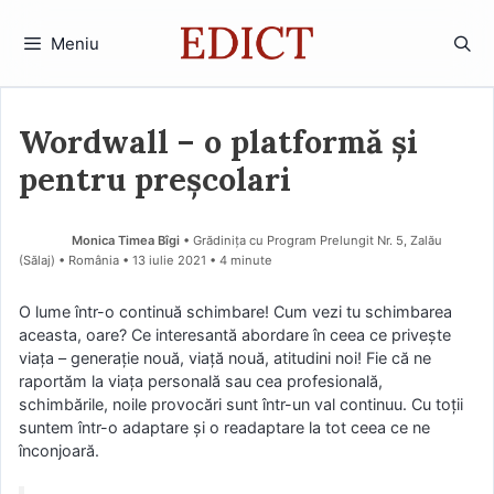
Sari
la
Meniu
conținut
Wordwall – o platformă și
pentru preșcolari
Monica Timea Bîgi
• Grădinița cu Program Prelungit Nr. 5, Zalău
(Sălaj) • România
13 iulie 2021
• 4 minute
O lume într-o continuă schimbare! Cum vezi tu schimbarea
aceasta, oare? Ce interesantă abordare în ceea ce privește
viața – generație nouă, viață nouă, atitudini noi! Fie că ne
raportăm la viața personală sau cea profesională,
schimbările, noile provocări sunt într-un val continuu. Cu toții
suntem într-o adaptare și o readaptare la tot ceea ce ne
înconjoară.