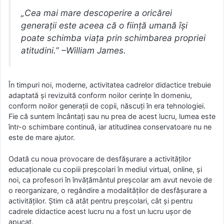
„Cea mai mare descoperire a oricărei
generații este aceea că o ființă umană își
poate schimba viața prin schimbarea propriei
atitudini.” –William James.
În timpuri noi, moderne, activitatea cadrelor didactice trebuie
adaptată și revizuită conform noilor cerințe în domeniu,
conform noilor generații de copii, născuți în era tehnologiei.
Fie că suntem încântați sau nu prea de acest lucru, lumea este
într-o schimbare continuă, iar atitudinea conservatoare nu ne
este de mare ajutor.
Odată cu noua provocare de desfășurare a activităților
educaționale cu copiii preșcolari în mediul virtual, online, și
noi, ca profesori în învățământul preșcolar am avut nevoie de
o reorganizare, o regândire a modalităților de desfășurare a
activităților. Știm că atât pentru preșcolari, cât și pentru
cadrele didactice acest lucru nu a fost un lucru ușor de
apucat.