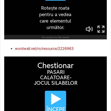
wordwall.net/ro/resource/2226963