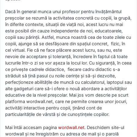
Dacă în general munca unui profesor pentru învățământul
preșcolar se rezumă la activitatea concretă cu copiii, la grupă,
în diferite contexte, situații de viață noi, acest lucru nu mai
este posibil din cauze independente de noi, educatoarele,
copiii sau părinții. Astfel, munca noastră cea de toate zilele cu
copiii, ajunge să se desfășoare din spațiul concret, fizic, în
cel virtual. Fie că ne face plăcere acest lucru, sau nu, este
nevoie de acceptare și toleranță, încredere în faptul că toate
lucrurile într-o zi se vor așeza la locul lor. Cu siguranță, în ceea
ce privește cadrele didactice, fiecare cadru didactic s-a
străduit să țină pasul cu noile cerințe și să-și dezvolte,
perfecționeze abilitățile de muncă cu calculatorul, laptopul sau
alte gadgeturi care să-i ofere o nouă abordare a activităților
educative de la nivel preșcolar. Mai jos vom descrie pe scurt
platforma wordwall.net, care ne permite crearea unor jocuri,
activități interactive pentru copii, ținând cont de
particularitățile de vârstă și de cunoștințele copiilor.
Mai întâi accesam pagina
wordwall.net
. Deschidem site-ul
wordwall și ne înregistrăm cu adresa de mail și o parolă