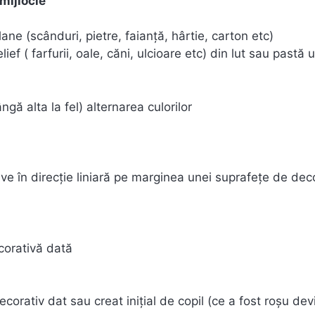
 mijlocie
ne (scânduri, pietre, faianță, hârtie, carton etc)
ief ( farfurii, oale, căni, ulcioare etc) din lut sau pastă 
gă alta la fel) alternarea culorilor
e în direcție liniară pe marginea unei suprafețe de deco
ecorativă dată
corativ dat sau creat inițial de copil (ce a fost roșu dev