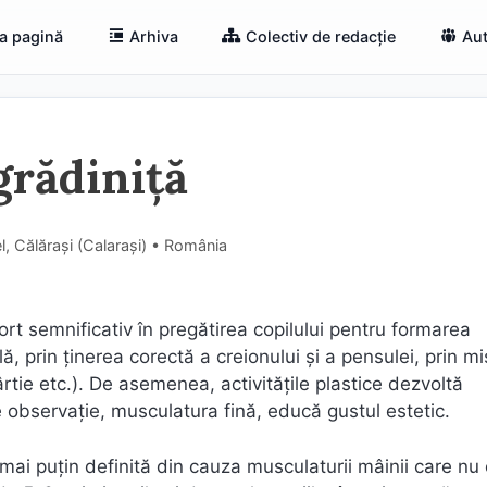
a pagină
Arhiva
Colectiv de redacție
Aut
grădiniță
l, Călărași (Calaraşi) • România
port semnificativ în pregătirea copilului pentru formarea
ă, prin ținerea corectă a creionului și a pensulei, prin m
tie etc.). De asemenea, activitățile plastice dezvoltă
de observație, musculatura fină, educă gustul estetic.
ă mai puțin definită din cauza musculaturii mâinii care nu