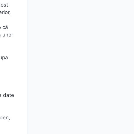
fost
rior,
e că
a unor
rupa
e date
lben,