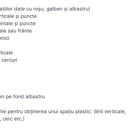
ațiilor date cu roșu, galben și albastru)
erticale și puncte
zontale și puncte
tale sau frânte
 mici
ticale
 cercuri
en pe fond albastru
te pentru obținerea unui spațiu plastic: (linii verticale,
, cerc etc.)