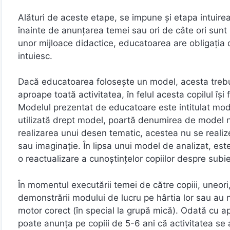
Alături de aceste etape, se impune și etapa intuirea 
înainte de anunțarea temei sau ori de câte ori sunt 
unor mijloace didactice, educatoarea are obligația de
intuiesc.
Dacă educatoarea folosește un model, acesta trebuie 
aproape toată activitatea, în felul acesta copilul î
Modelul prezentat de educatoare este intitulat mode
utilizată drept model, poartă denumirea de model nat
realizarea unui desen tematic, acestea nu se real
sau imaginație. În lipsa unui model de analizat, e
o reactualizare a cunoștințelor copiilor despre subiec
În momentul executării temei de către copiii, uneori
demonstrării modului de lucru pe hârtia lor sau au 
motor corect (în special la grupă mică). Odată cu apr
poate anunța pe copiii de 5-6 ani că activitatea se a