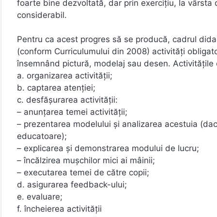
foarte bine dezvoltată, dar prin exercițiu, la vârsta
considerabil.
Pentru ca acest progres să se producă, cadrul dida
(conform Curriculumului din 2008) activități obligato
însemnând pictură, modelaj sau desen. Activitățile
a. organizarea activității;
b. captarea atenției;
c. desfășurarea activității:
– anunțarea temei activității;
– prezentarea modelului și analizarea acestuia (dacă
educatoare);
– explicarea și demonstrarea modului de lucru;
– încălzirea mușchilor mici ai mâinii;
– executarea temei de către copii;
d. asigurarea feedback-ului;
e. evaluare;
f. încheierea activității