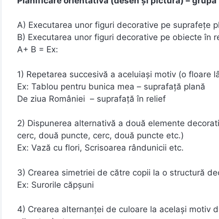
Planificare orientativă (desen și pictură) – grupa
A) Executarea unor figuri decorative pe suprafețe pla
B) Executarea unor figuri decorative pe obiecte în rel
A+ B = Ex:
1) Repetarea succesivă a aceluiași motiv (o floare lân
Ex: Tablou pentru bunica mea – suprafață plană
De ziua României – suprafață în relief
2) Dispunerea alternativă a două elemente decorativ
cerc, două puncte, cerc, două puncte etc.)
Ex: Vază cu flori, Scrisoarea rândunicii etc.
3) Crearea simetriei de către copii la o structură d
Ex: Surorile căpșuni
4) Crearea alternanței de culoare la același motiv de