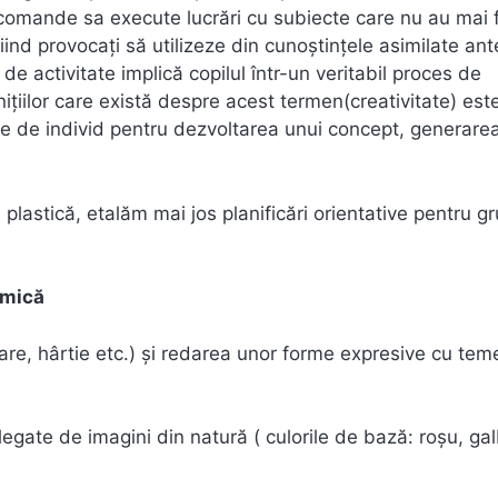
recomande sa execute lucrări cu subiecte care nu au mai 
fiind provocați să utilizeze din cunoștințele asimilate ante
e activitate implică copilul într-un veritabil proces de
ițiilor care există despre acest termen(creativitate) est
te de individ pentru dezvoltarea unui concept, generare
 plastică, etalăm mai jos planificări orientative pentru g
 mică
are, hârtie etc.) și redarea unor forme expresive cu tem
r legate de imagini din natură ( culorile de bază: roșu, ga