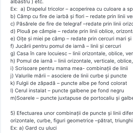
albastru ) etc.
Ex: a) Drapelul tricolor – acoperirea cu culoare a sp
b) Câmp cu fire de iarbă și flori – redate prin linii v
c) Păsărele de fire de telegraf –redate prin linii ori
d) Plouă pe câmpie – redate prin linii oblice, orizon
e) Oițe și miei pe câmp – redate prin cercuri mari și
f) Jucării pentru pomul de iarnă – linii și cercuri
g) Casa în care locuiesc – linii orizontale, oblice, ver
h) Pomul de iarnă – linii orizontale, verticale, oblice,
i) Scrisoare pentru mama mea- combinații de linii
j) Valurile mării – asociere de linii curbe și puncte
k) Fulgii de zăpadă – puncte albe pe fond colorat
l) Cerul instalat – puncte galbene pe fond negru
m)Soarele – puncte juxtapuse de portocaliu și galb
5) Efectuarea unor combinații de puncte și linii diferi
orizontale, curbe, figuri geometrice –pătrat, triunghi
Ex: a) Gard cu uluci