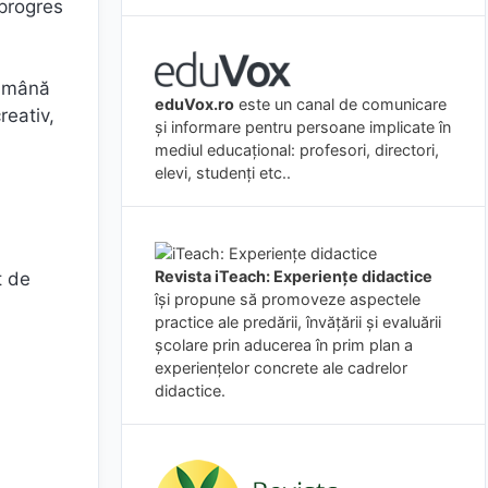
 progres
tămână
eduVox.ro
este un canal de comunicare
reativ,
și informare pentru persoane implicate în
mediul educațional: profesori, directori,
elevi, studenți etc..
Revista iTeach: Experienţe didactice
t de
îşi propune să promoveze aspectele
practice ale predării, învăţării şi evaluării
şcolare prin aducerea în prim plan a
experienţelor concrete ale cadrelor
didactice.