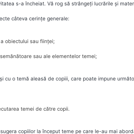
tatea s-a încheiat. Vă rog să strângeți lucrările și materi
pecte câteva cerințe generale:
 obiectului sau ființei;
asemănătoare sau ale elementelor temei;
ă și cu o temă aleasă de copiii, care poate impune următ
ecutarea temei de către copii.
 sugera copiilor la început teme pe care le-au mai abord