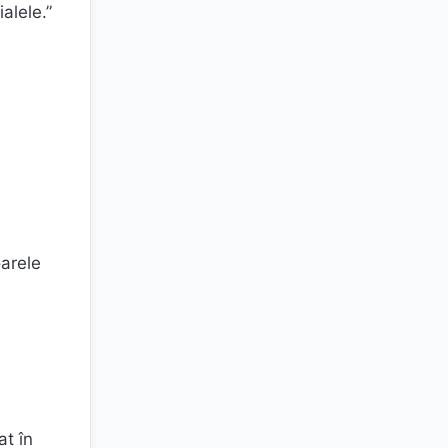
alele.”
oarele
at în