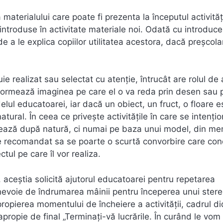
materialului care poate fi prezenta la începutul activități
introduse în activitate materiale noi. Odată cu introduc
 a le explica copiilor utilitatea acestora, dacă preșcolar
realizat sau selectat cu atenție, întrucât are rolul de a
și formează imaginea pe care el o va reda prin desen sau p
lul educatoarei, iar dacă un obiect, un fruct, o floare e
ural. În ceea ce privește activitățile în care se intenți
izează după natură, ci numai pe baza unui model, din me
ste recomandat sa se poarte o scurtă convorbire care co
tul pe care îl vor realiza.
, aceștia solicită ajutorul educatoarei pentru repetarea
nevoie de îndrumarea mâinii pentru începerea unui stere
opierea momentului de încheiere a activității, cadrul did
propie de final „Terminați-vă lucrările. În curând le vom