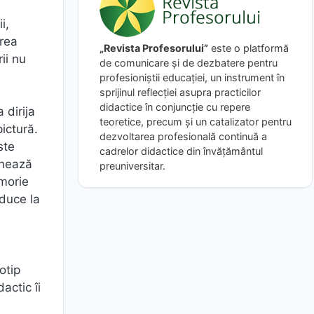
i,
erea
„Revista Profesorului”
este o platformă
ii nu
de comunicare și de dezbatere pentru
profesioniștii educației, un instrument în
sprijinul reflecției asupra practicilor
didactice în conjuncție cu repere
 dirija
teoretice, precum și un catalizator pentru
ictură.
dezvoltarea profesională continuă a
ste
cadrelor didactice din învățământul
onează
preuniversitar.
morie
nduce la
otip
actic îi