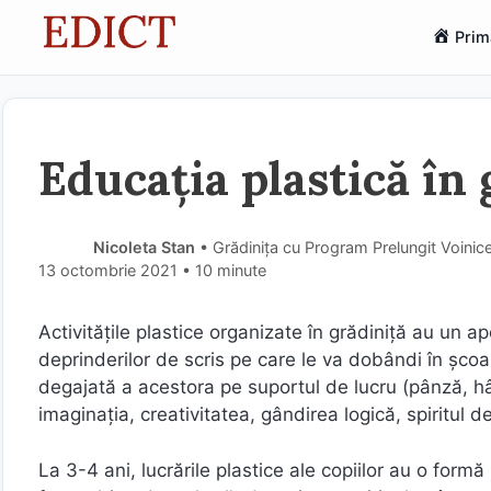
Sari
Prim
la
conținut
Educația plastică în 
Nicoleta Stan
• Grădinița cu Program Prelungit Voinice
13 octombrie 2021
• 10 minute
Activitățile plastice organizate în grădiniță au un a
deprinderilor de scris pe care le va dobândi în școal
degajată a acestora pe suportul de lucru (pânză, hâr
imaginația, creativitatea, gândirea logică, spiritul 
La 3-4 ani, lucrările plastice ale copiilor au o form