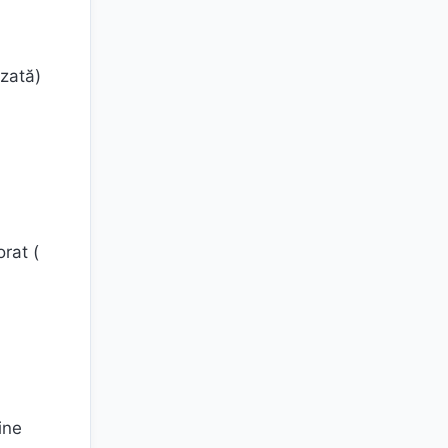
uzată)
rat (
ine