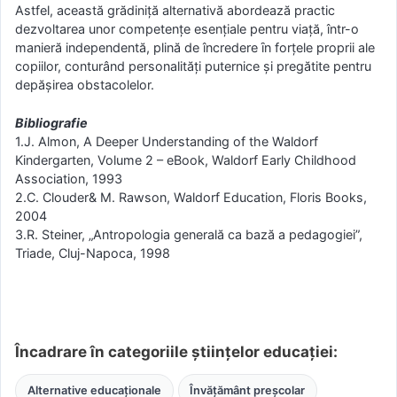
Astfel, această grădiniţă alternativă abordează practic
dezvoltarea unor competenţe esențiale pentru viaţă, într-o
manieră independentă, plină de încredere ȋn forțele proprii ale
copiilor, conturând personalități puternice şi pregătite pentru
depășirea obstacolelor.
Bibliografie
1.J. Almon, A Deeper Understanding of the Waldorf
Kindergarten, Volume 2 – eBook, Waldorf Early Childhood
Association, 1993
2.C. Clouder& M. Rawson, Waldorf Education, Floris Books,
2004
3.R. Steiner, „Antropologia generală ca bază a pedagogiei”,
Triade, Cluj-Napoca, 1998
Încadrare în categoriile științelor educației:
Alternative educaționale
Învățământ preșcolar