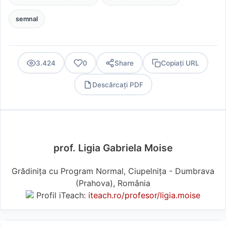
semnal
3.424
0
Share
Copiați URL
Descărcați PDF
PDF
prof. Ligia Gabriela Moise
Grădinița cu Program Normal, Ciupelnița - Dumbrava
(Prahova), România
Profil iTeach:
iteach.ro/profesor/ligia.moise