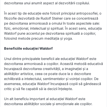
dezvoltarea unui anumit aspect al dezvoltării copilului.
În acest tip de educaţie este folosit principiul antroposofiei, o
filozofie dezvoltată de Rudolf Steiner care se concentrează
pe dezvoltarea armonioasă a omului în toate aspectele sale:
fizic, emoțional, intelectual și spiritual. În acest sens, educația
Waldorf pune accentul pe dezvoltarea spirituală a copiilor,
folosind metode precum meditația și yoga.
Beneficiile educației Waldorf
Unul dintre principalele beneficii ale educației Waldorf este
dezvoltarea armonioasă a copiilor. Această metodă educativă
încurajează dezvoltarea creativității, a imaginației și a
abilităților artistice, ceea ce poate duce la o dezvoltare
echilibrată a intelectului, sentimentelor și voinței copiilor. De
asemenea, educația Waldorf încurajează copiii să gândească
critic și să fie capabili să ia decizii înțelepte.
Un alt beneficiu important al educației Waldorf este
dezvoltarea abilităților sociale și emoționale ale copiilor.