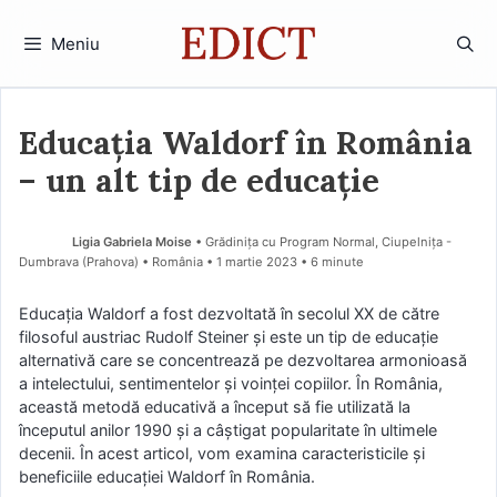
Sari
la
Meniu
conținut
Educația Waldorf în România
– un alt tip de educație
Ligia Gabriela Moise
• Grădinița cu Program Normal, Ciupelnița -
Dumbrava (Prahova) • România
1 martie 2023
• 6 minute
Educația Waldorf a fost dezvoltată în secolul XX de către
filosoful austriac Rudolf Steiner și este un tip de educație
alternativă care se concentrează pe dezvoltarea armonioasă
a intelectului, sentimentelor și voinței copiilor. În România,
această metodă educativă a început să fie utilizată la
începutul anilor 1990 și a câștigat popularitate în ultimele
decenii. În acest articol, vom examina caracteristicile și
beneficiile educației Waldorf în România.