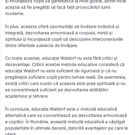
și încurajează copiii să gândească la nivel global, astfel încât
aceștia să fie pregătiți să facă față provocărilor lumii
moderne.
În plus, aceasta oferă oportunități de învățare holistică și
integrată, dezvoltarea armonioasă a corpului, minții și
spiritului și încurajează copiii să descopere interconexiunile
dintre diferitele subiecte de învățare.
Cu toate acestea, educația Waldorf nu este fără critici și
dezavantaje. Criticii acestei metode educative consideră că
educația Waldorf nu este suficient de riguroasă și că nu
pregătește suficient copiii pentru lumea reală. De asemenea,
există critici care susțin că aceasta este prea spirituală și nu
se concentrează suficient pe dezvoltarea abilităților
academice și tehnice.
În concluzie, educația Waldorf este o metodă educativă
alternativă care se concentrează pe dezvoltarea armonioasă
a copiilor. În România, această metodă educativă a câștigat
popularitate în ultimele decenii, datorită avantajelor pe care le
oferă.