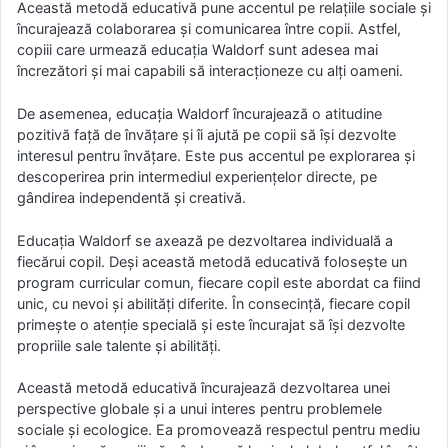
Această metodă educativă pune accentul pe relațiile sociale și
încurajează colaborarea și comunicarea între copii. Astfel,
copiii care urmează educația Waldorf sunt adesea mai
încrezători și mai capabili să interacționeze cu alți oameni.
De asemenea, educația Waldorf încurajează o atitudine
pozitivă față de învățare și îi ajută pe copii să își dezvolte
interesul pentru învățare. Este pus accentul pe explorarea și
descoperirea prin intermediul experiențelor directe, pe
gândirea independentă și creativă.
Educația Waldorf se axează pe dezvoltarea individuală a
fiecărui copil. Deși această metodă educativă folosește un
program curricular comun, fiecare copil este abordat ca fiind
unic, cu nevoi și abilități diferite. În consecință, fiecare copil
primește o atenție specială și este încurajat să își dezvolte
propriile sale talente și abilități.
Această metodă educativă încurajează dezvoltarea unei
perspective globale și a unui interes pentru problemele
sociale și ecologice. Ea promovează respectul pentru mediu