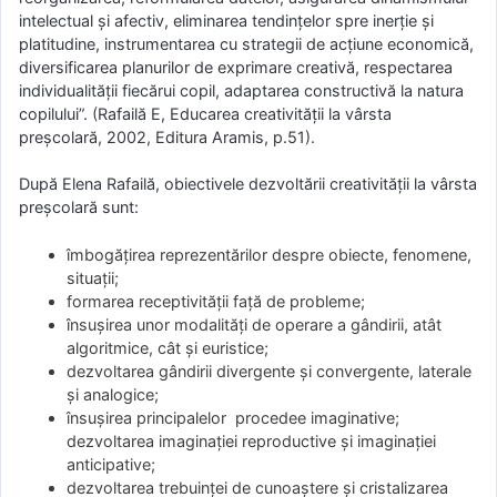
intelectual şi afectiv, eliminarea tendinţelor spre inerţie şi
platitudine, instrumentarea cu strategii de acţiune economică,
diversificarea planurilor de exprimare creativă, respectarea
individualităţii fiecărui copil, adaptarea constructivă la natura
copilului”. (Rafailă E, Educarea creativităţii la vârsta
preşcolară, 2002, Editura Aramis, p.51).
După Elena Rafailă, obiectivele dezvoltării creativității la vârsta
preşcolară sunt:
îmbogăţirea reprezentărilor despre obiecte, fenomene,
situaţii;
formarea receptivităţii faţă de probleme;
însuşirea unor modalităţi de operare a gândirii, atât
algoritmice, cât şi euristice;
dezvoltarea gândirii divergente şi convergente, laterale
şi analogice;
însuşirea principalelor procedee imaginative;
dezvoltarea imaginaţiei reproductive şi imaginaţiei
anticipative;
dezvoltarea trebuinţei de cunoaştere şi cristalizarea