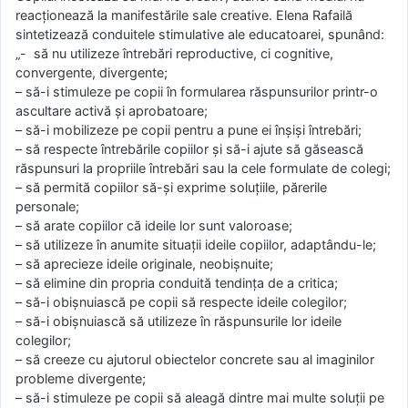
reacționează la manifestările sale creative. Elena Rafailă
sintetizează conduitele stimulative ale educatoarei, spunând:
„- să nu utilizeze întrebări reproductive, ci cognitive,
convergente, divergente;
– să-i stimuleze pe copii în formularea răspunsurilor printr-o
ascultare activă şi aprobatoare;
– să-i mobilizeze pe copii pentru a pune ei înșiși întrebări;
– să respecte întrebările copiilor şi să-i ajute să găsească
răspunsuri la propriile întrebări sau la cele formulate de colegi;
– să permită copiilor să-şi exprime soluţiile, părerile
personale;
– să arate copiilor că ideile lor sunt valoroase;
– să utilizeze în anumite situaţii ideile copiilor, adaptându-le;
– să aprecieze ideile originale, neobişnuite;
– să elimine din propria conduită tendinţa de a critica;
– să-i obişnuiască pe copii să respecte ideile colegilor;
– să-i obişnuiască să utilizeze în răspunsurile lor ideile
colegilor;
– să creeze cu ajutorul obiectelor concrete sau al imaginilor
probleme divergente;
– să-i stimuleze pe copii să aleagă dintre mai multe soluţii pe