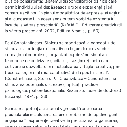
plus de consistență: „sistemul disponibilităţilor psihice care îi
permit individului să depăşească propria experienţă şi să
construiască noul în planul modalităţilor de expresie, al acţiunii
şi al cunoaşterii. În acest sens putem vorbi de existenţa lui
încă de la vârsta preşcolară”. (Rafailă E – Educarea creativităţii
la vârsta preşcolară, 2002, Editura Aramis, p. 50).
Paul Constantinescu Stoleru se raportează la conceptul de
stimulare a potenţialului creativ ca la „un demers socio-
educaţional complex şi organizat cuprinzând simultan
fenomene de activizare (incitare şi susţinere), antrenare,
cultivare şi dezvoltare prin actualizarea virtuţilor creative, prin
trecerea lor, prin afirmarea efectivă de la posibil la real”.
(Constantinescu, Stoleru P. , Creativitatea – Cunoaşterea şi
stimularea potenţialului creativ (implicaţii practice,
psihologice, psihoeducaţionale. Rezumatul tezei de doctorat)
Bucureşti, 1974, p. 33).
Stimularea potenţialului creativ „necesită antrenarea
preşcolarului în soluţionarea unor probleme de tip divergent,
angajarea în experienţe creative, în prelucrarea, organizarea,
reorganizarea, reformularea datelor, asigurarea dinamismului