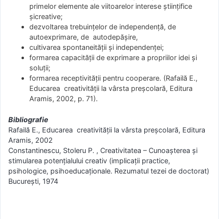
primelor elemente ale viitoarelor interese ştiinţifice
şicreative;
dezvoltarea trebuinţelor de independenţă, de
autoexprimare, de autodepăşire,
cultivarea spontaneităţii şi independenţei;
formarea capacităţii de exprimare a propriilor idei şi
soluţii;
formarea receptivităţii pentru cooperare. (Rafailă E.,
Educarea creativităţii la vârsta preşcolară, Editura
Aramis, 2002, p. 71).
Bibliografie
Rafailă E., Educarea creativităţii la vârsta preşcolară, Editura
Aramis, 2002
Constantinescu, Stoleru P. , Creativitatea – Cunoaşterea şi
stimularea potenţialului creativ (implicaţii practice,
psihologice, psihoeducaţionale. Rezumatul tezei de doctorat)
Bucureşti, 1974