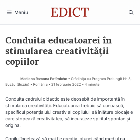
Sari
la
Meniu
conținut
Conduita educatoarei în
stimularea creativității
copiilor
Marilena Ramona Potîrniche
• Grădinița cu Program Prelungit Nr. 8,
Buzău (Buzău) • România
21 februarie 2022
• 4 minute
Conduita cadrului didactic este deosebit de importantă în
stimularea creativității. Educatoarea trebuie să cunoască,
specificul potențialului creativ al copilului, să înlăture blocajele
care stopează creativitatea, să încurajeze spiritul spontan şi
original.
Copilul încetează să mai fie creativ, atunci când mediul nu