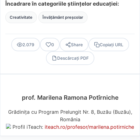
Încadrare în categoriile științelor educației:
Creativitate
Învățământ preșcolar
2.079
0
Share
Copiați URL
Descărcați PDF
PDF
prof. Marilena Ramona Potîrniche
Grădinița cu Program Prelungit Nr. 8, Buzău (Buzău),
România
Profil iTeach:
iteach.ro/profesor/marilena.potirniche