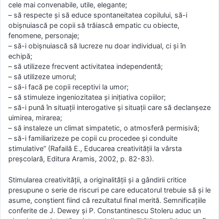
cele mai convenabile, utile, elegante;
– să respecte şi să educe spontaneitatea copilului, să-i
obişnuiască pe copii să trăiască empatic cu obiecte,
fenomene, personaje;
– să-i obişnuiască să lucreze nu doar individual, ci şi în
echipă;
– să utilizeze frecvent activitatea independentă;
– să utilizeze umorul;
– să-i facă pe copii receptivi la umor;
– să stimuleze ingeniozitatea şi iniţiativa copiilor;
– să-i pună în situaţii interogative şi situaţii care să declanşeze
uimirea, mirarea;
– să instaleze un climat simpatetic, o atmosferă permisivă;
– să-i familiarizeze pe copii cu procedee şi conduite
stimulative” (Rafailă E., Educarea creativităţii la vârsta
preşcolară, Editura Aramis, 2002, p. 82-83).
Stimularea creativităţii, a originalităţii şi a gândirii critice
presupune o serie de riscuri pe care educatorul trebuie să şi le
asume, conştient fiind că rezultatul final merită. Semnificaţiile
conferite de J. Dewey şi P. Constantinescu Stoleru aduc un