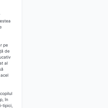
r
cestea
e
ar pe
nță de
ucativ
t al
să
 acel
copilul
p, în
-tipici,