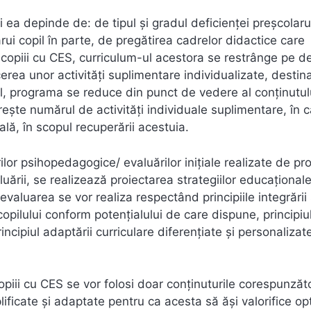
 ea depinde de: de tipul și gradul deficienței preșcolaru
cărui copil în parte, de pregătirea cadrelor didactice care
u copiii cu CES, curriculum-ul acestora se restrânge pe d
cerea unor activităţi suplimentare individualizate, destin
fel, programa se reduce din punct de vedere al conţinutul
reşte numărul de activităţi individuale suplimentare, în 
lă, în scopul recuperării acestuia.
lor psihopedagogice/ evaluărilor iniţiale realizate de pr
uării, se realizează proiectarea strategiilor educaţionale
valuarea se vor realiza respectând principiile integrării 
 copilului conform potențialului de care dispune, principiu
incipiul adaptării curriculare diferențiate și personalizat
copiii cu CES se vor folosi doar conținuturile corespunzăt
mplificate și adaptate pentru ca acesta să ăși valorifice op