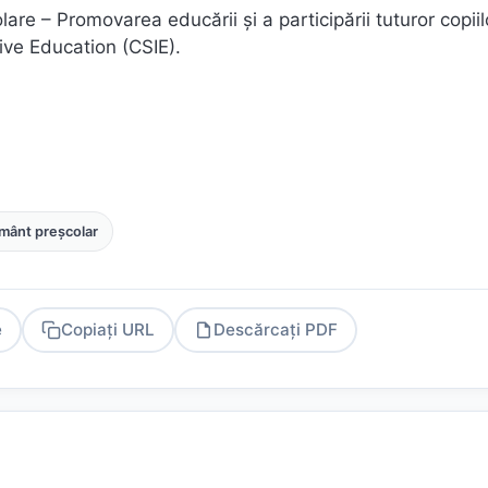
are – Promovarea educării şi a participării tuturor copiil
ive Education (CSIE).
mânt preșcolar
e
Copiați URL
Descărcați PDF
PDF