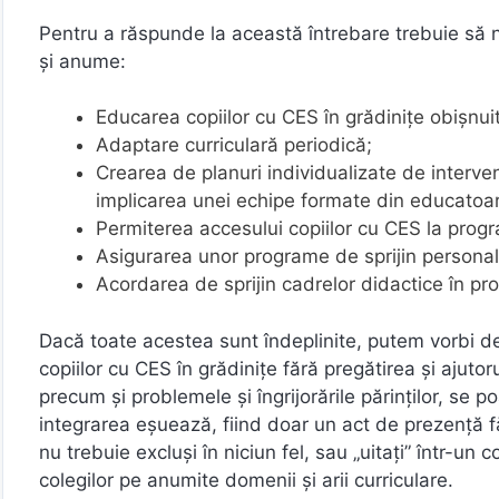
Pentru a răspunde la această întrebare trebuie să
și anume:
Educarea copiilor cu CES în grădinițe obișnuite,
Adaptare curriculară periodică;
Crearea de planuri individualizate de intervenț
implicarea unei echipe formate din educatoare,
Permiterea accesului copiilor cu CES la progra
Asigurarea unor programe de sprijin personali
Acordarea de sprijin cadrelor didactice în pr
Dacă toate acestea sunt îndeplinite, putem vorbi de
copiilor cu CES în grădinițe fără pregătirea și ajut
precum și problemele și îngrijorările părinților, se po
integrarea eșuează, fiind doar un act de prezență fă
nu trebuie excluși în niciun fel, sau „uitați” într-un 
colegilor pe anumite domenii și arii curriculare.