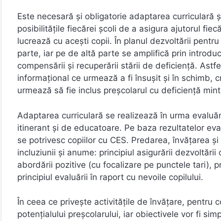
Este necesară și obligatorie adaptarea curriculară și
posibilitățile fiecărei școli de a asigura ajutorul fie
lucrează cu acești copii. În planul dezvoltării pentr
parte, iar pe de altă parte se amplifică prin introdu
compensării şi recuperării stării de deficienţă. Ast
informaţional ce urmează a fi însuşit și în schimb, c
urmează să fie inclus preșcolarul cu deficienţă minta
Adaptarea curriculară se realizează în urma evaluări
itinerant și de educatoare. Pe baza rezultatelor eval
se potrivesc copiilor cu CES. Predarea, învăţarea şi e
incluziunii și anume: principiul asigurării dezvoltării
abordării pozitive (cu focalizare pe punctele tari), pr
principiul evaluării în raport cu nevoile copilului.
În ceea ce privește activitățile de învățare, pentru 
potențialului preșcolarului, iar obiectivele vor fi si