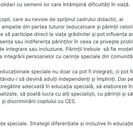
olidari cu semenii lor care întâmpină dificultăţi în viaţă.
copii, care au nevoie de sprijinul cadrului didactic, al
de empatie din partea tuturor (educatoare și părinții celorla
uie să participe direct la viaţa grădinitei şi pot influenţa 
senţa sau indiferenţa părinţilor în ceea ce priveşte pro
de integrare sau incluziune. Părinții trebuie să fie mode
integrării persoanelor cu cerinţe speciale din comunități
ducaționale speciale nu doar ca pot fi integrați, ci pot fi
jutându-i să devină adulți independenți și împliniți. Dar p
regătire adecvată în educația specială, să elaboreze în
zate, să poată lucra cu alți specialiști, cu părinții și să
i discriminării copilului cu CES.
 speciale. Strategii diferențiate și incluzive în educați