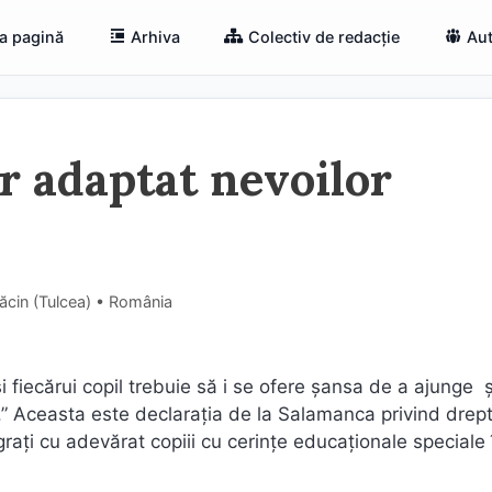
a pagină
Arhiva
Colectiv de redacție
Aut
r adaptat nevoilor
Măcin (Tulcea) • România
i fiecărui copil trebuie să i se ofere șansa de a ajunge 
.” Aceasta este declarația de la Salamanca privind drept
egrați cu adevărat copiii cu cerințe educaționale speciale 