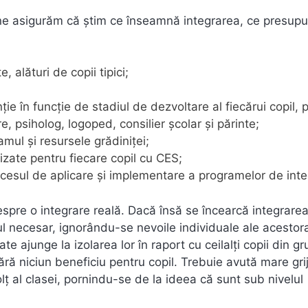
 ne asigurăm că știm ce înseamnă integrarea, ce presup
 alături de copii tipici;
ie în funcție de stadiul de dezvoltare al fiecărui copil, p
 psiholog, logoped, consilier școlar și părinte;
mul și resursele grădiniței;
zate pentru fiecare copil cu CES;
ocesul de aplicare și implementare a programelor de inte
spre o integrare reală. Dacă însă se încearcă integrare
orul necesar, ignorându-se nevoile individuale ale acestor
ate ajunge la izolarea lor în raport cu ceilalți copii din gr
ră niciun beneficiu pentru copil. Trebuie avută mare grij
colț al clasei, pornindu-se de la ideea că sunt sub nivelul