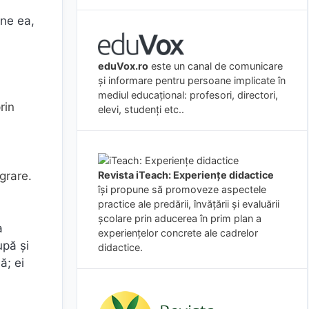
une ea,
eduVox.ro
este un canal de comunicare
și informare pentru persoane implicate în
mediul educațional: profesori, directori,
rin
elevi, studenți etc..
Revista iTeach: Experienţe didactice
grare.
îşi propune să promoveze aspectele
practice ale predării, învăţării şi evaluării
a
şcolare prin aducerea în prim plan a
a
experienţelor concrete ale cadrelor
upă și
didactice.
ă; ei