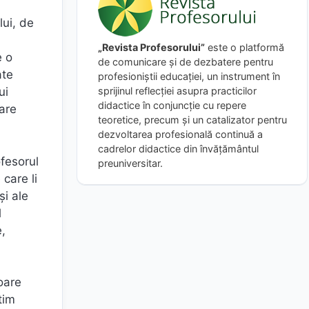
lui, de
„Revista Profesorului”
este o platformă
e o
de comunicare și de dezbatere pentru
ate
profesioniștii educației, un instrument în
sprijinul reflecției asupra practicilor
ui
didactice în conjuncție cu repere
care
teoretice, precum și un catalizator pentru
dezvoltarea profesională continuă a
cadrelor didactice din învățământul
ofesorul
preuniversitar.
 care li
şi ale
l
e,
oare
tim