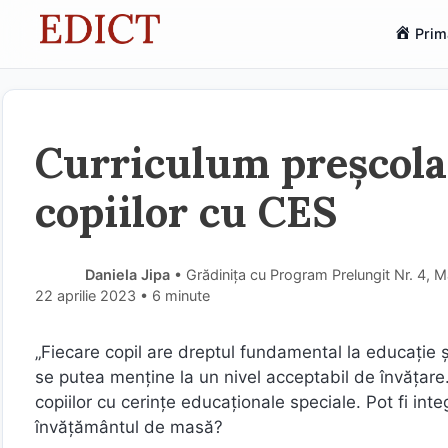
Sari
Prim
la
conținut
Curriculum preșcola
copiilor cu CES
Daniela Jipa
• Grădinița cu Program Prelungit Nr. 4, 
22 aprilie 2023
• 6 minute
„Fiecare copil are dreptul fundamental la educație ș
se putea menține la un nivel acceptabil de învățare
copiilor cu cerințe educaționale speciale. Pot fi int
învățământul de masă?