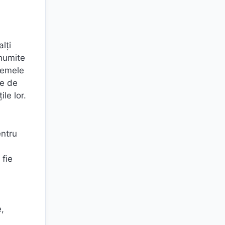
lți
anumite
blemele
le de
le lor.
entru
 fie
e,