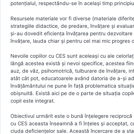
potențialul, respectându-se în același timp principiul
Resursele materiale vor fi diverse (materiale diferite
strategiile didactice, de predare, învățare și evalua
și-au dovedit eficiența învăţarea pentru dezvoltare 
învăţare, lauda chiar şi pentru cel mai mic progres 
Nevoile copiilor cu CES sunt aceleași cu ale celorlaț
lângă acestea există și nevoi specifice, acestea fiin
auz, de văz, psihomotrică, tulburare de învățare, int
atât cât pot, educatoarele având datoria de a-și 
învăţământului ne pune în faţă problematica situaţie
obişnuită. Există aici pe de o parte de situaţia copilu
copil este integrat.
Obiectivul urmărit este o bună înţelegere reciprocă a 
cu CES aceasta înseamnă a fi înţeles şi acceptat, cu 
ciuda deficiențelor sale. Această încercare de a stabi