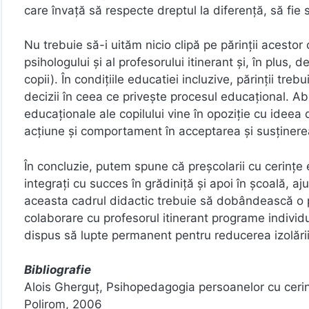
care învaţă să respecte dreptul la diferenţă, să fie s
Nu trebuie să-i uităm nicio clipă pe părinții acestor 
psihologului și al profesorului itinerant și, în plus, 
copii). În condiţiile educatiei incluzive, părinţii treb
decizii în ceea ce privește procesul educaţional. Ab
educaţionale ale copilului vine în opoziţie cu ideea 
acţiune şi comportament în acceptarea şi susţinerea 
În concluzie, putem spune că preșcolarii cu cerințe e
integrați cu succes în grădiniță și apoi în școală, a
aceasta cadrul didactic trebuie să dobândească o p
colaborare cu profesorul itinerant programe individuali
dispus să lupte permanent pentru reducerea izolării ș
Bibliografie
Alois Gherguț, Psihopedagogia persoanelor cu cerințe
Polirom, 2006