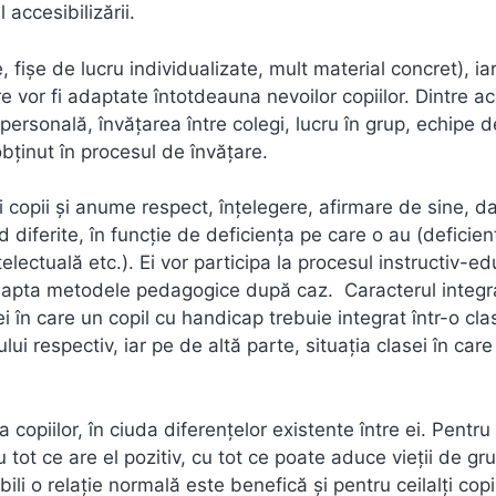
 accesibilizării.
, fișe de lucru individualizate, mult material concret), ia
re vor fi adaptate întotdeauna nevoilor copiilor. Dintre a
personală, învăţarea între colegi, lucru în grup, echipe d
obţinut în procesul de învăţare.
i copii și anume respect, înțelegere, afirmare de sine, d
d diferite, în funcție de deficiența pe care o au (deficie
electuală etc.). Ei vor participa la procesul instructiv-ed
adapta metodele pedagogice după caz. Caracterul integra
i în care un copil cu handicap trebuie integrat într-o cla
lui respectiv, iar pe de altă parte, situaţia clasei în care
copiilor, în ciuda diferenţelor existente între ei. Pentru 
tot ce are el pozitiv, cu tot ce poate aduce vieţii de gru
li o relație normală este benefică şi pentru ceilalţi copii