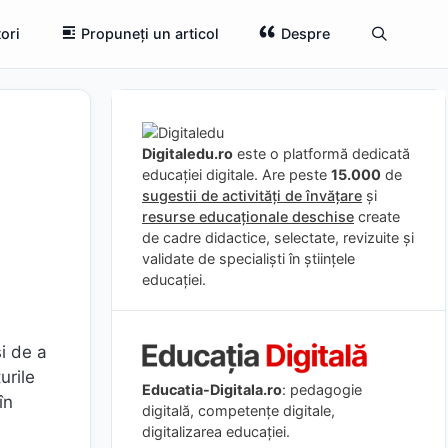
ori
Propuneți un articol
Despre
Digitaledu.ro
este o platformă dedicată
educației digitale. Are peste
15.000
de
sugestii de activități de învățare
și
resurse educaționale deschise
create
de cadre didactice, selectate, revizuite și
validate de specialiști în științele
educației.
și de a
urile
Educatia-Digitala.ro
: pedagogie
în
digitală, competențe digitale,
digitalizarea educației.