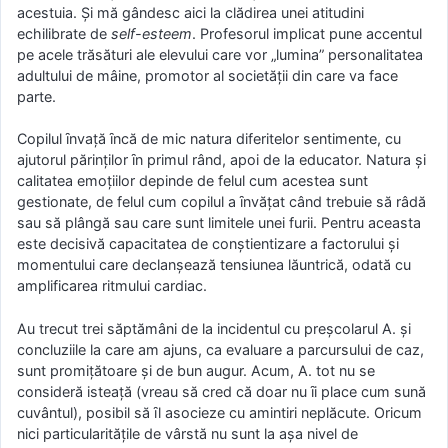
acestuia. Şi mă gândesc aici la clădirea unei atitudini
echilibrate de
self-esteem
. Profesorul implicat pune accentul
pe acele trăsături ale elevului care vor „lumina” personalitatea
adultului de mâine, promotor al societăţii din care va face
parte.
Copilul ȋnvaţă ȋncă de mic natura diferitelor sentimente, cu
ajutorul părinţilor ȋn primul rând, apoi de la educator. Natura şi
calitatea emoţiilor depinde de felul cum acestea sunt
gestionate, de felul cum copilul a ȋnvăţat când trebuie să râdă
sau să plângă sau care sunt limitele unei furii. Pentru aceasta
este decisivă capacitatea de conştientizare a factorului şi
momentului care declanşează tensiunea lăuntrică, odată cu
amplificarea ritmului cardiac.
Au trecut trei săptămâni de la incidentul cu preşcolarul A. şi
concluziile la care am ajuns, ca evaluare a parcursului de caz,
sunt promiţătoare şi de bun augur. Acum, A. tot nu se
consideră isteaţă (vreau să cred că doar nu ȋi place cum sună
cuvântul), posibil să ȋl asocieze cu amintiri neplăcute. Oricum
nici particularităţile de vârstă nu sunt la aşa nivel de