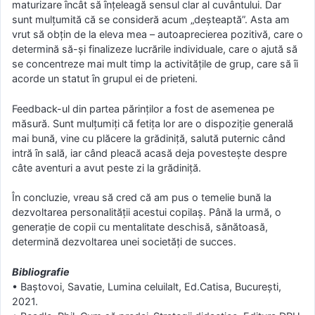
maturizare ȋncât să ȋnţeleagă sensul clar al cuvântului. Dar
sunt mulţumită că se consideră acum „deşteaptă”. Asta am
vrut să obţin de la eleva mea – autoaprecierea pozitivă, care o
determină să-şi finalizeze lucrările individuale, care o ajută să
se concentreze mai mult timp la activităţile de grup, care să ȋi
acorde un statut ȋn grupul ei de prieteni.
Feedback-ul din partea părinţilor a fost de asemenea pe
măsură. Sunt mulţumiţi că fetiţa lor are o dispoziţie generală
mai bună, vine cu plăcere la grădiniţă, salută puternic când
intră ȋn sală, iar când pleacă acasă deja povesteşte despre
câte aventuri a avut peste zi la grădiniţă.
În concluzie, vreau să cred că am pus o temelie bună la
dezvoltarea personalităţii acestui copilaş. Până la urmă, o
generaţie de copii cu mentalitate deschisă, sănătoasă,
determină dezvoltarea unei societăţi de succes.
Bibliografie
• Baştovoi, Savatie, Lumina celuilalt, Ed.Catisa, Bucureşti,
2021.