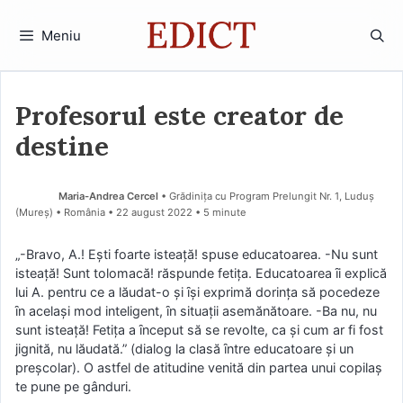
Sari
la
Meniu
conținut
Profesorul este creator de
destine
Maria-Andrea Cercel
• Grădinița cu Program Prelungit Nr. 1, Luduș
(Mureş) • România
22 august 2022
• 5 minute
„-Bravo, A.! Eşti foarte isteaţă! spuse educatoarea. -Nu sunt
isteaţă! Sunt tolomacă! răspunde fetiţa. Educatoarea ȋi explică
lui A. pentru ce a lăudat-o şi ȋşi exprimă dorinţa să pocedeze
ȋn acelaşi mod inteligent, ȋn situaţii asemănătoare. -Ba nu, nu
sunt isteaţă! Fetiţa a ȋnceput să se revolte, ca şi cum ar fi fost
jignită, nu lăudată.” (dialog la clasă ȋntre educatoare şi un
preşcolar). O astfel de atitudine venită din partea unui copilaş
te pune pe gânduri.