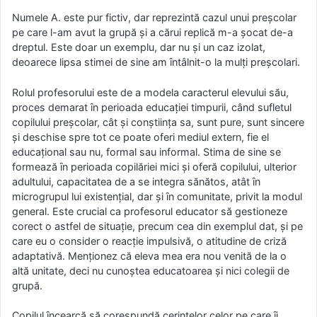
Numele A. este pur fictiv, dar reprezintă cazul unui preşcolar
pe care l-am avut la grupă şi a cărui replică m-a şocat de-a
dreptul. Este doar un exemplu, dar nu şi un caz izolat,
deoarece lipsa stimei de sine am ȋntâlnit-o la mulţi preşcolari.
Rolul profesorului este de a modela caracterul elevului său,
proces demarat ȋn perioada educaţiei timpurii, când sufletul
copilului preşcolar, cât şi conştiinţa sa, sunt pure, sunt sincere
şi deschise spre tot ce poate oferi mediul extern, fie el
educaţional sau nu, formal sau informal. Stima de sine se
formează ȋn perioada copilăriei mici şi oferă copilului, ulterior
adultului, capacitatea de a se integra sănătos, atât ȋn
microgrupul lui existenţial, dar şi ȋn comunitate, privit la modul
general. Este crucial ca profesorul educator să gestioneze
corect o astfel de situaţie, precum cea din exemplul dat, şi pe
care eu o consider o reacţie impulsivă, o atitudine de criză
adaptativă. Menţionez că eleva mea era nou venită de la o
altă unitate, deci nu cunoştea educatoarea şi nici colegii de
grupă.
Copilul ȋncearcă să corespundă cerinţelor celor pe care ȋi