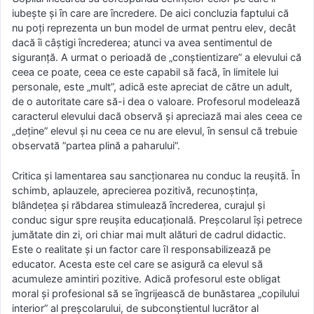
iubeşte şi ȋn care are ȋncredere. De aici concluzia faptului că
nu poţi reprezenta un bun model de urmat pentru elev, decât
dacă ȋi câştigi ȋncrederea; atunci va avea sentimentul de
siguranţă. A urmat o perioadă de „conştientizare” a elevului că
ceea ce poate, ceea ce este capabil să facă, ȋn limitele lui
personale, este „mult”, adică este apreciat de către un adult,
de o autoritate care să-i dea o valoare. Profesorul modelează
caracterul elevului dacă observă şi apreciază mai ales ceea ce
„deţine” elevul şi nu ceea ce nu are elevul, ȋn sensul că trebuie
observată ”partea plină a paharului”.
Critica şi lamentarea sau sancţionarea nu conduc la reuşită. Ȋn
schimb, aplauzele, aprecierea pozitivă, recunoştinţa,
blândeţea şi răbdarea stimulează ȋncrederea, curajul şi
conduc sigur spre reuşita educaţională. Preşcolarul ȋşi petrece
jumătate din zi, ori chiar mai mult alături de cadrul didactic.
Este o realitate şi un factor care ȋl responsabilizează pe
educator. Acesta este cel care se asigură ca elevul să
acumuleze amintiri pozitive. Adică profesorul este obligat
moral şi profesional să se ȋngrijească de bunăstarea „copilului
interior” al preşcolarului, de subconştientul lucrător al