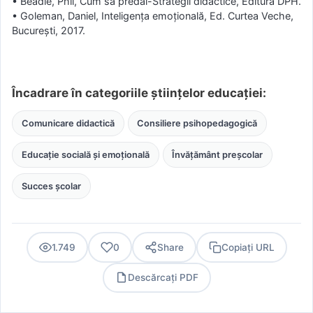
• Beadle, Phil, Cum să predai-Strategii didactice, Editura DPH.
• Goleman, Daniel, Inteligenţa emoţională, Ed. Curtea Veche,
Bucureşti, 2017.
Încadrare în categoriile științelor educației:
Comunicare didactică
Consiliere psihopedagogică
Educație socială și emoțională
Învățământ preșcolar
Succes școlar
1.749
0
Share
Copiați URL
Descărcați PDF
PDF