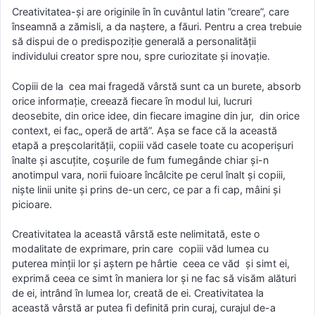
Creativitatea-și are originile în în cuvântul latin ”creare”, care
înseamnă a zămisli, a da naștere, a făuri. Pentru a crea trebuie
să dispui de o predispoziție generală a personalității
individului creator spre nou, spre curiozitate și inovație.
Copiii de la cea mai fragedă vârstă sunt ca un burete, absorb
orice informație, creează fiecare în modul lui, lucruri
deosebite, din orice idee, din fiecare imagine din jur, din orice
context, ei fac„ operă de artă”. Așa se face că la această
etapă a preșcolarității, copiii văd casele toate cu acoperișuri
înalte și ascuțite, coșurile de fum fumegânde chiar și-n
anotimpul vara, norii fuioare încâlcite pe cerul înalt și copiii,
niște linii unite și prins de-un cerc, ce par a fi cap, mâini și
picioare.
Creativitatea la această vârstă este nelimitată, este o
modalitate de exprimare, prin care copiii văd lumea cu
puterea minții lor și aștern pe hârtie ceea ce văd și simt ei,
exprimă ceea ce simt în maniera lor și ne fac să visăm alături
de ei, intrând în lumea lor, creată de ei. Creativitatea la
această vârstă ar putea fi definită prin curaj, curajul de-a