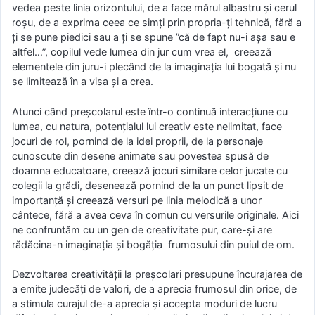
vedea peste linia orizontului, de a face mărul albastru și cerul
roșu, de a exprima ceea ce simți prin propria-ți tehnică, fără a
ți se pune piedici sau a ți se spune ”că de fapt nu-i așa sau e
altfel…”, copilul vede lumea din jur cum vrea el, creează
elementele din juru-i plecând de la imaginația lui bogată și nu
se limitează în a visa și a crea.
Atunci când preșcolarul este într-o continuă interacțiune cu
lumea, cu natura, potențialul lui creativ este nelimitat, face
jocuri de rol, pornind de la idei proprii, de la personaje
cunoscute din desene animate sau povestea spusă de
doamna educatoare, creează jocuri similare celor jucate cu
colegii la grădi, desenează pornind de la un punct lipsit de
importanță și creează versuri pe linia melodică a unor
cântece, fără a avea ceva în comun cu versurile originale. Aici
ne confruntăm cu un gen de creativitate pur, care-și are
rădăcina-n imaginația și bogăția frumosului din puiul de om.
Dezvoltarea creativității la preșcolari presupune încurajarea de
a emite judecăți de valori, de a aprecia frumosul din orice, de
a stimula curajul de-a aprecia și accepta moduri de lucru