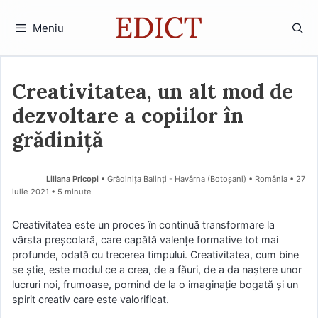
Sari
la
Meniu
conținut
Creativitatea, un alt mod de
dezvoltare a copiilor în
grădiniță
Liliana Pricopi
• Grădinița Balinți - Havârna (Botoşani) • România
27
iulie 2021
• 5 minute
Creativitatea este un proces în continuă transformare la
vârsta preșcolară, care capătă valențe formative tot mai
profunde, odată cu trecerea timpului. Creativitatea, cum bine
se știe, este modul ce a crea, de a făuri, de a da naștere unor
lucruri noi, frumoase, pornind de la o imaginație bogată și un
spirit creativ care este valorificat.