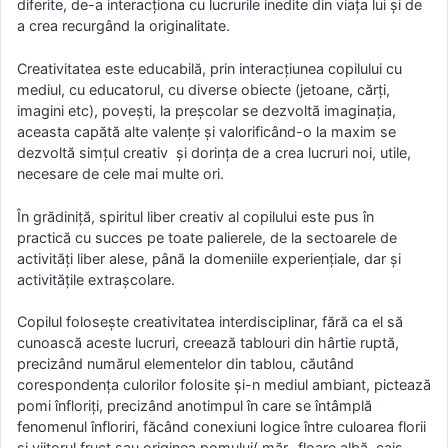
diferite, de-a interacționa cu lucrurile inedite din viața lui și de
a crea recurgând la originalitate.
Creativitatea este educabilă, prin interacțiunea copilului cu
mediul, cu educatorul, cu diverse obiecte (jetoane, cărți,
imagini etc), povești, la preșcolar se dezvoltă imaginația,
aceasta capătă alte valențe și valorificând-o la maxim se
dezvoltă simțul creativ și dorința de a crea lucruri noi, utile,
necesare de cele mai multe ori.
În grădiniță, spiritul liber creativ al copilului este pus în
practică cu succes pe toate palierele, de la sectoarele de
activități liber alese, până la domeniile experiențiale, dar și
activitățile extrașcolare.
Copilul folosește creativitatea interdisciplinar, fără ca el să
cunoască aceste lucruri, creează tablouri din hârtie ruptă,
precizând numărul elementelor din tablou, căutând
corespondența culorilor folosite și-n mediul ambiant, pictează
pomi înfloriți, precizând anotimpul în care se întâmplă
fenomenul înfloriri, făcând conexiuni logice între culoarea florii
și viitorul fruct sau originea pomului( măr- floare albă, cais-