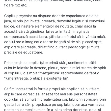
floare roz etc).
Copilul preșcolar nu dispune doar de capacitatea de a se
juca, el prin joc învață, creează, dezvoltă legături și conexiuni
logice, dă naștere elementelor de noutate, chiar dacă la
această vârstă gândirea lui este limitată, imaginația
compensează acest lucru, știindu-se faptul că la vârsta mică,
copilul are o imaginație foarte bogată și de aici pleacă spre
explorare și creație, dirijat fiind cu tact pedagogic și multă
precizie de educatoare.
Prin creația sa copilul își exprimă stări, sentimente, trăiri,
culorile folosite în desene, picturi, scot în relief starea de spirit
al copilului, o simplă ”mâzgălitură” reprezentând de fapt o
”lume întreagă, o etapă a existenței lui”.
Să fim încrezători în forțele proprii ale copiilor, să nu tăiem
aripile care doresc să lanseze tot mai sus personalitatea
copilului, să stimulăm creativitatea copilului prin aprecieri, prin
gesturi care să-l propulseze pe copilului, doar așa vom avea
peste ani oameni curajoși în a-și exprima dorințele, de a-și