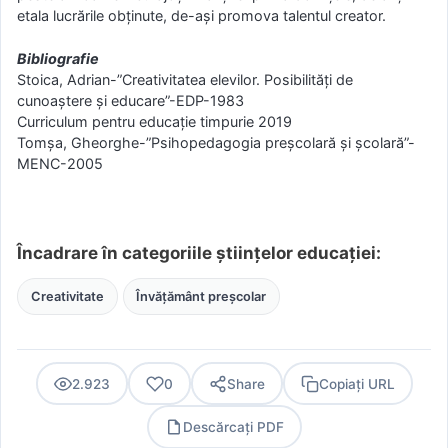
etala lucrările obținute, de-ași promova talentul creator.
Bibliografie
Stoica, Adrian-”Creativitatea elevilor. Posibilități de
cunoaștere și educare”-EDP-1983
Curriculum pentru educație timpurie 2019
Tomșa, Gheorghe-”Psihopedagogia preșcolară și școlară”-
MENC-2005
Încadrare în categoriile științelor educației:
Creativitate
Învățământ preșcolar
2.923
0
Share
Copiați URL
Descărcați PDF
PDF