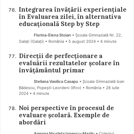
Integrarea învățării experiențiale
în Evaluarea zilei, în alternativa
educațională Step by Step
Florina-Elena Stoian
• Școala Gimnazială Nr. 22,
Galați (Galaţi) • România
5 august 2024
• 4 minute
Direcții de perfecționare a
evaluării rezultatelor școlare în
învățământul primar
Steliana Vasilica Casapu
• Școala Gimnazială Ioan
Bădescu, Popești-Leordeni (Ilfov) • România
28 iulie
2024
• 4 minute
Noi perspective în procesul de
evaluare școlară. Exemple de
abordări
Agenna Nicoleta Ionescu-Mazilu
• Colegiul