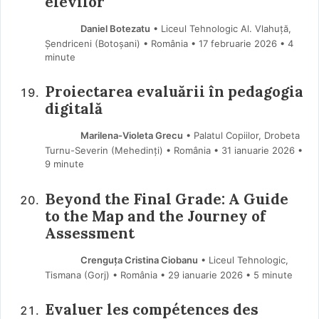
elevilor
Daniel Botezatu
• Liceul Tehnologic Al. Vlahuță,
Șendriceni (Botoşani) • România
17 februarie 2026
• 4
minute
Proiectarea evaluării în pedagogia
digitală
Marilena-Violeta Grecu
• Palatul Copiilor, Drobeta
Turnu-Severin (Mehedinţi) • România
31 ianuarie 2026
•
9 minute
Beyond the Final Grade: A Guide
to the Map and the Journey of
Assessment
Crenguța Cristina Ciobanu
• Liceul Tehnologic,
Tismana (Gorj) • România
29 ianuarie 2026
• 5 minute
Evaluer les compétences des