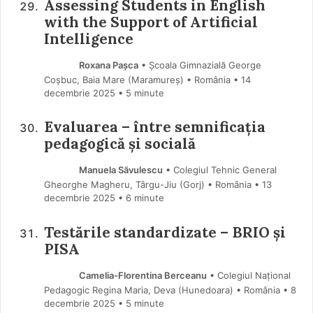
Assessing Students in English
with the Support of Artificial
Intelligence
Roxana Pașca
• Școala Gimnazială George
Coșbuc, Baia Mare (Maramureş) • România
14
decembrie 2025
• 5 minute
Evaluarea – între semnificația
pedagogică și socială
Manuela Săvulescu
• Colegiul Tehnic General
Gheorghe Magheru, Târgu-Jiu (Gorj) • România
13
decembrie 2025
• 6 minute
Testările standardizate – BRIO și
PISA
Camelia-Florentina Berceanu
• Colegiul Național
Pedagogic Regina Maria, Deva (Hunedoara) • România
8
decembrie 2025
• 5 minute