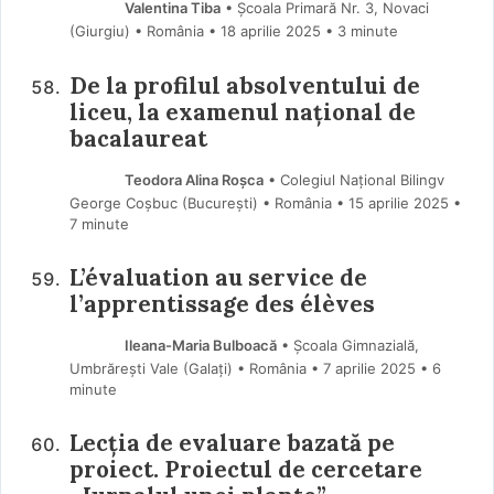
Valentina Tiba
• Școala Primară Nr. 3, Novaci
(Giurgiu) • România
18 aprilie 2025
• 3 minute
De la profilul absolventului de
liceu, la examenul național de
bacalaureat
Teodora Alina Roșca
• Colegiul Național Bilingv
George Coșbuc (Bucureşti) • România
15 aprilie 2025
•
7 minute
L’évaluation au service de
l’apprentissage des élèves
Ileana-Maria Bulboacă
• Școala Gimnazială,
Umbrărești Vale (Galaţi) • România
7 aprilie 2025
• 6
minute
Lecția de evaluare bazată pe
proiect. Proiectul de cercetare