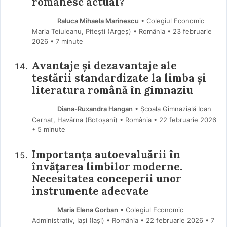
românesc actual?
Raluca Mihaela Marinescu
• Colegiul Economic
Maria Teiuleanu, Pitești (Argeş) • România
23 februarie
2026
• 7 minute
Avantaje și dezavantaje ale
testării standardizate la limba și
literatura română în gimnaziu
Diana-Ruxandra Hangan
• Școala Gimnazială Ioan
Cernat, Havârna (Botoşani) • România
22 februarie 2026
• 5 minute
Importanța autoevaluării în
învățarea limbilor moderne.
Necesitatea conceperii unor
instrumente adecvate
Maria Elena Gorban
• Colegiul Economic
Administrativ, Iași (Iaşi) • România
22 februarie 2026
• 7