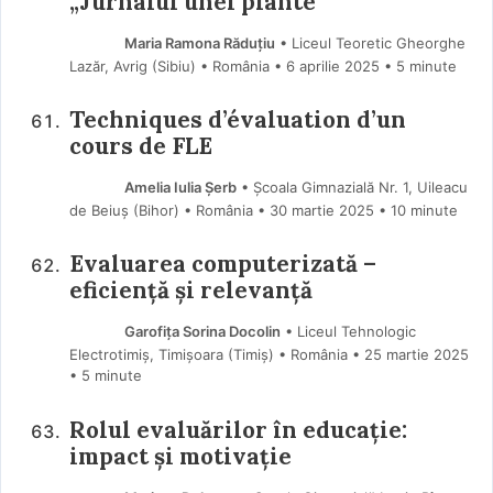
„Jurnalul unei plante”
Maria Ramona Răduțiu
• Liceul Teoretic Gheorghe
Lazăr, Avrig (Sibiu) • România
6 aprilie 2025
• 5 minute
Techniques d’évaluation d’un
cours de FLE
Amelia Iulia Șerb
• Școala Gimnazială Nr. 1, Uileacu
de Beiuș (Bihor) • România
30 martie 2025
• 10 minute
Evaluarea computerizată –
eficiență și relevanță
Garofița Sorina Docolin
• Liceul Tehnologic
Electrotimiș, Timișoara (Timiş) • România
25 martie 2025
• 5 minute
Rolul evaluărilor în educație:
impact și motivație