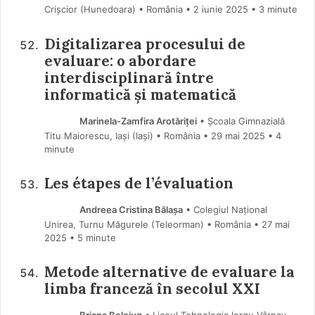
Crișcior (Hunedoara) • România
2 iunie 2025
• 3 minute
Digitalizarea procesului de
evaluare: o abordare
interdisciplinară între
informatică și matematică
Marinela-Zamfira Arotăriței
• Școala Gimnazială
Titu Maiorescu, Iași (Iaşi) • România
29 mai 2025
• 4
minute
Les étapes de l’évaluation
Andreea Cristina Bălașa
• Colegiul Național
Unirea, Turnu Măgurele (Teleorman) • România
27 mai
2025
• 5 minute
Metode alternative de evaluare la
limba franceză în secolul XXI
Briana Belciug
• Liceul Tehnologic Iorgu Vârnav