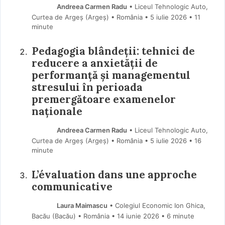
Andreea Carmen Radu
• Liceul Tehnologic Auto,
Curtea de Argeș (Argeş) • România
5 iulie 2026
• 11
minute
Pedagogia blândeții: tehnici de
reducere a anxietății de
performanță și managementul
stresului în perioada
premergătoare examenelor
naționale
Andreea Carmen Radu
• Liceul Tehnologic Auto,
Curtea de Argeș (Argeş) • România
5 iulie 2026
• 16
minute
L’évaluation dans une approche
communicative
Laura Maimascu
• Colegiul Economic Ion Ghica,
Bacău (Bacău) • România
14 iunie 2026
• 6 minute