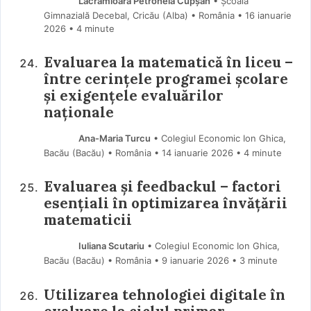
Lăcrămioara Petronela Cupșan
• Școala
Gimnazială Decebal, Cricău (Alba) • România
16 ianuarie
2026
• 4 minute
Evaluarea la matematică în liceu –
între cerințele programei școlare
și exigențele evaluărilor
naționale
Ana-Maria Turcu
• Colegiul Economic Ion Ghica,
Bacău (Bacău) • România
14 ianuarie 2026
• 4 minute
Evaluarea și feedbackul – factori
esențiali în optimizarea învățării
matematicii
Iuliana Scutariu
• Colegiul Economic Ion Ghica,
Bacău (Bacău) • România
9 ianuarie 2026
• 3 minute
Utilizarea tehnologiei digitale în