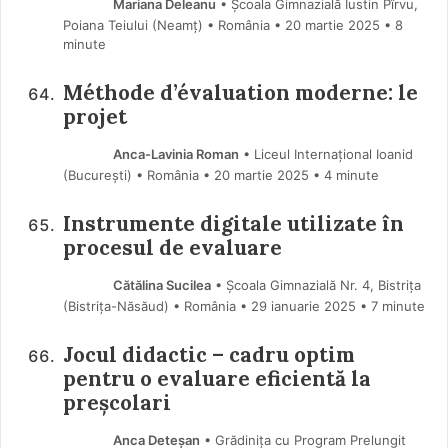
Mariana Deleanu
• Școala Gimnazială Iustin Pîrvu,
Poiana Teiului (Neamţ) • România
20 martie 2025
• 8
minute
Méthode d’évaluation moderne: le
projet
Anca-Lavinia Roman
• Liceul Internațional Ioanid
(Bucureşti) • România
20 martie 2025
• 4 minute
Instrumente digitale utilizate în
procesul de evaluare
Cătălina Sucilea
• Școala Gimnazială Nr. 4, Bistrița
(Bistriţa-Năsăud) • România
29 ianuarie 2025
• 7 minute
Jocul didactic – cadru optim
pentru o evaluare eficientă la
preșcolari
Anca Deteșan
• Grădinița cu Program Prelungit