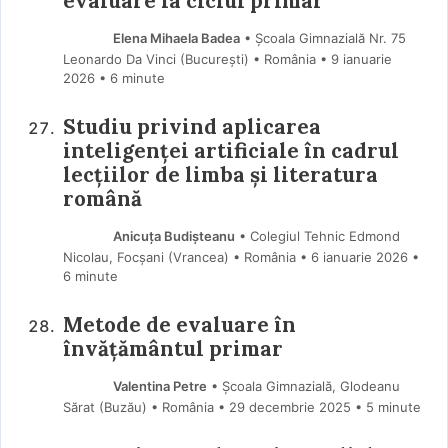
evaluare la ciclul primar
Elena Mihaela Badea
• Școala Gimnazială Nr. 75
Leonardo Da Vinci (Bucureşti) • România
9 ianuarie
2026
• 6 minute
Studiu privind aplicarea
inteligenței artificiale în cadrul
lecțiilor de limba și literatura
română
Anicuța Budișteanu
• Colegiul Tehnic Edmond
Nicolau, Focșani (Vrancea) • România
6 ianuarie 2026
•
6 minute
Metode de evaluare în
învățământul primar
Valentina Petre
• Școala Gimnazială, Glodeanu
Sărat (Buzău) • România
29 decembrie 2025
• 5 minute