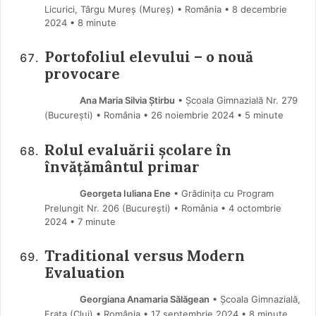
Licurici, Târgu Mureș (Mureş) • România
8 decembrie
2024
• 8 minute
Portofoliul elevului – o nouă
provocare
Ana Maria Silvia Știrbu
• Școala Gimnazială Nr. 279
(Bucureşti) • România
26 noiembrie 2024
• 5 minute
Rolul evaluării școlare în
învățământul primar
Georgeta Iuliana Ene
• Grădinița cu Program
Prelungit Nr. 206 (Bucureşti) • România
4 octombrie
2024
• 7 minute
Traditional versus Modern
Evaluation
Georgiana Anamaria Sălăgean
• Școala Gimnazială,
Frata (Cluj) • România
17 septembrie 2024
• 8 minute