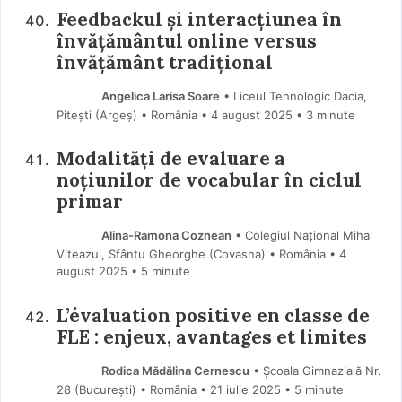
Feedbackul și interacțiunea în
învățământul online versus
învățământ tradițional
Angelica Larisa Soare
• Liceul Tehnologic Dacia,
Pitești (Argeş) • România
4 august 2025
• 3 minute
Modalități de evaluare a
noțiunilor de vocabular în ciclul
primar
Alina-Ramona Coznean
• Colegiul Național Mihai
Viteazul, Sfântu Gheorghe (Covasna) • România
4
august 2025
• 5 minute
L’évaluation positive en classe de
FLE : enjeux, avantages et limites
Rodica Mădălina Cernescu
• Școala Gimnazială Nr.
28 (Bucureşti) • România
21 iulie 2025
• 5 minute