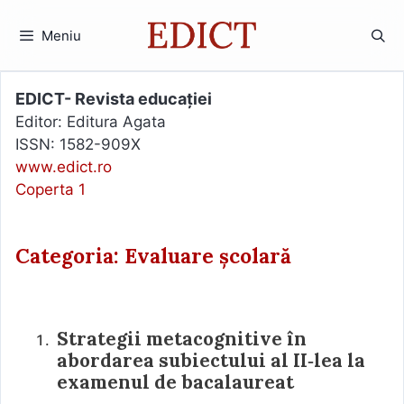
Sari
la
Meniu
conținut
EDICT- Revista educației
Editor: Editura Agata
ISSN: 1582-909X
www.edict.ro
Coperta 1
Categoria: Evaluare școlară
Strategii metacognitive în
abordarea subiectului al II‑lea la
examenul de bacalaureat