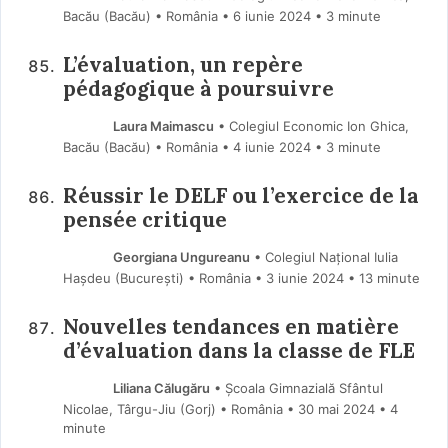
Bacău (Bacău) • România
6 iunie 2024
• 3 minute
L’évaluation, un repère
pédagogique à poursuivre
Laura Maimascu
• Colegiul Economic Ion Ghica,
Bacău (Bacău) • România
4 iunie 2024
• 3 minute
Réussir le DELF ou l’exercice de la
pensée critique
Georgiana Ungureanu
• Colegiul Național Iulia
Hașdeu (Bucureşti) • România
3 iunie 2024
• 13 minute
Nouvelles tendances en matière
d’évaluation dans la classe de FLE
Liliana Călugăru
• Școala Gimnazială Sfântul
Nicolae, Târgu-Jiu (Gorj) • România
30 mai 2024
• 4
minute