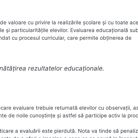
de valoare cu privire la realizările școlare și cu toate ac
e și particularitățile elevilor. Evaluarea educațională su
undat cu procesul curricular, care permite obținerea de
nătățirea rezultatelor educaționale.
care evaluare trebuie returnată elevilor cu observații, as
nte de noile cunoștințe și astfel să participe activ la pro
care a evaluării este pierdută. Nota va tinde să penali