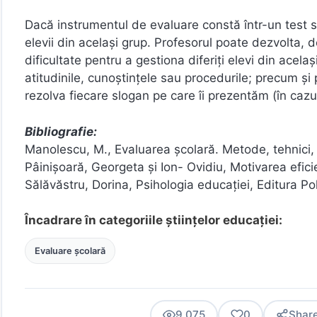
Dacă instrumentul de evaluare constă într-un test sc
elevii din același grup. Profesorul poate dezvolta,
dificultate pentru a gestiona diferiți elevi din acela
atitudinile, cunoștințele sau procedurile; precum și 
rezolva fiecare slogan pe care îi prezentăm (în cazu
Bibliografie:
Manolescu, M., Evaluarea şcolară. Metode, tehnici,
Pâinișoară, Georgeta și Ion- Ovidiu, Motivarea efici
Sălăvăstru, Dorina, Psihologia educaţiei, Editura Pol
Încadrare în categoriile științelor educației:
Evaluare școlară
9.075
0
Shar