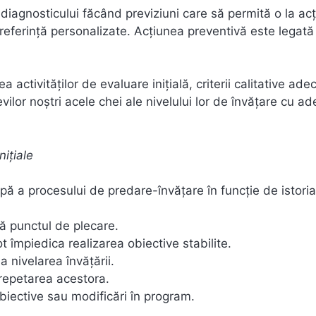
iagnosticului făcând previziuni care să permită o la acț
de referință personalizate. Acțiunea preventivă este legată
 activităților de evaluare inițială, criterii calitative ade
ilor noștri acele chei ale nivelului lor de învățare cu ad
nițiale
apă a procesului de predare-învățare în funcție de istoria
ză punctul de plecare.
t împiedica realizarea obiective stabilite.
a nivelarea învățării.
 repetarea acestora.
biective sau modificări în program.