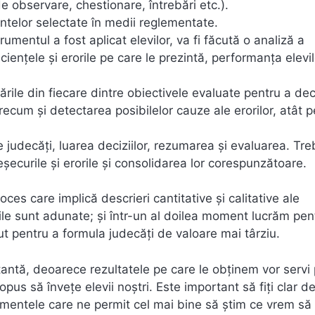
 de observare, chestionare, întrebări etc.).
entelor selectate în medii reglementate.
rumentul a fost aplicat elevilor, va fi făcută o analiză a
iciențele și erorile pe care le prezintă, performanța elevi
lizările din fiecare dintre obiectivele evaluate pentru a de
precum și detectarea posibilelor cauze ale erorilor, atât p
 judecăți, luarea deciziilor, rezumarea și evaluarea. Tre
șecurile și erorile și consolidarea lor corespunzătoare.
s care implică descrieri cantitative și calitative ale
iile sunt adunate; și într-un al doilea moment lucrăm pen
ut pentru a formula judecăți de valoare mai târziu.
tantă, deoarece rezultatele pe care le obținem vor servi
us să învețe elevii noștri. Este important să fiți clar d
trumentele care ne permit cel mai bine să știm ce vrem să 