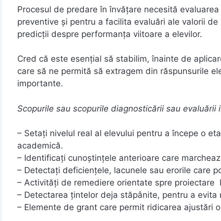
Procesul de predare în învățare necesită evaluarea d
preventive și pentru a facilita evaluări ale valorii 
predicții despre performanța viitoare a elevilor.
Cred că este esențial să stabilim, înainte de aplicarea
care să ne permită să extragem din răspunsurile elev
importante.
Scopurile sau scopurile diagnosticării sau evaluării i
– Setați nivelul real al elevului pentru a începe o et
academică.
– Identificați cunoștințele anterioare care marchea
– Detectați deficiențele, lacunele sau erorile care po
– Activități de remediere orientate spre proiectare l
– Detectarea țintelor deja stăpânite, pentru a evita
– Elemente de grant care permit ridicarea ajustări o