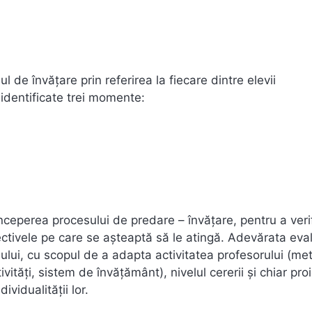
l de învățare prin referirea la fiecare dintre elevii
 identificate trei momente:
începerea procesului de predare – învățare, pentru a veri
biectivele pe care se așteaptă să le atingă. Adevărata eva
sului, cu scopul de a adapta activitatea profesorului (me
vități, sistem de învățământ), nivelul cererii și chiar pro
vidualității lor.