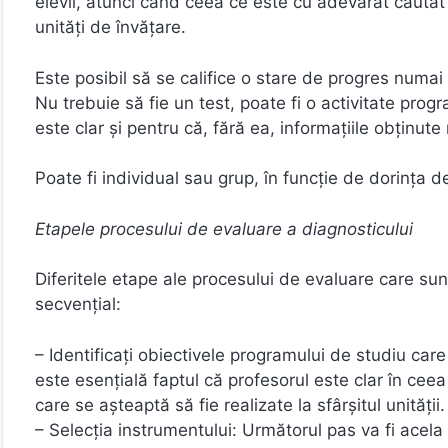
elevii, atunci când ceea ce este cu adevărat căutat
unități de învățare.
Este posibil să se califice o stare de progres numai
Nu trebuie să fie un test, poate fi o activitate pro
este clar și pentru că, fără ea, informațiile obținute
Poate fi individual sau grup, în funcție de dorința d
Etapele procesului de evaluare a diagnosticului
Diferitele etape ale procesului de evaluare care sunt
secvențial:
– Identificați obiectivele programului de studiu car
este esențială faptul că profesorul este clar în ceea
care se așteaptă să fie realizate la sfârșitul unității.
– Selecția instrumentului: Următorul pas va fi acela