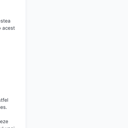
estea
b acest
tfel
ces.
zeze