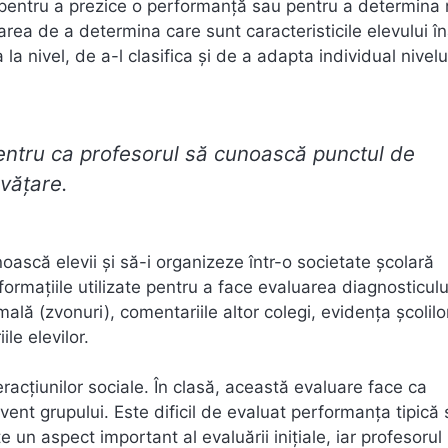
 pentru a prezice o performanță sau pentru a determina n
area de a determina care sunt caracteristicile elevului î
la nivel, de a-l clasifica și de a adapta individual nivelu
pentru ca profesorul să cunoască punctul de
nvățare.
unoască elevii și să-i organizeze într-o societate școlară
formațiile utilizate pentru a face evaluarea diagnosticulu
ală (zvonuri), comentariile altor colegi, evidența școlilo
ile elevilor.
racțiunilor sociale. În clasă, această evaluare face ca
vent grupului. Este dificil de evaluat performanța tipică
e un aspect important al evaluării inițiale, iar profesorul