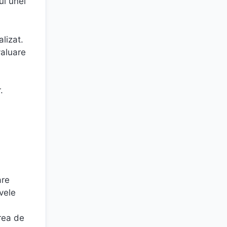
ul unei
lizat.
valuare
.
are
ivele
area de