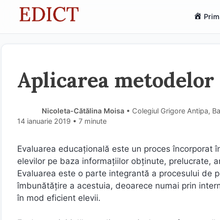
Sari
Prim
la
conținut
Aplicarea metodelor 
Nicoleta-Cătălina Moisa
• Colegiul Grigore Antipa, 
14 ianuarie 2019
• 7 minute
Evaluarea educațională este un proces încorporat î
elevilor pe baza informațiilor obținute, prelucrate, an
Evaluarea este o parte integrantă a procesului de pr
îmbunătățire a acestuia, deoarece numai prin interme
în mod eficient elevii.