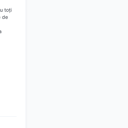
u toți
e de
a