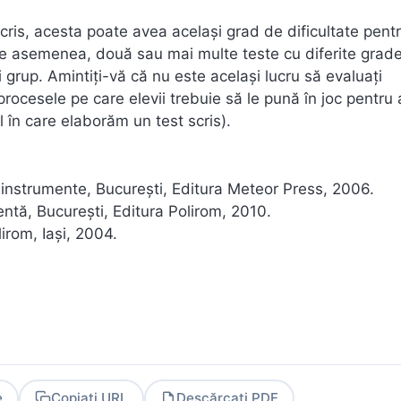
ris, acesta poate avea același grad de dificultate pentr
 de asemenea, două sau mai multe teste cu diferite grad
și grup. Amintiți-vă că nu este același lucru să evaluați
procesele pe care elevii trebuie să le pună în joc pentru 
l în care elaborăm un test scris).
 instrumente, Bucureşti, Editura Meteor Press, 2006.
entă, București, Editura Polirom, 2010.
irom, Iaşi, 2004.
e
Copiați URL
Descărcați PDF
PDF