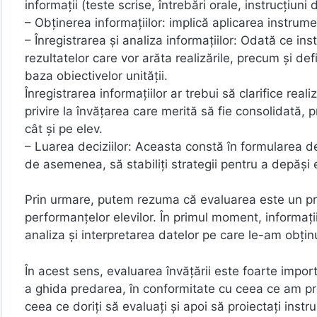
informații (teste scrise, întrebări orale, instrucțiuni
– Obținerea informațiilor: implică aplicarea instrum
– Înregistrarea și analiza informațiilor: Odată ce inst
rezultatelor care vor arăta realizările, precum și def
baza obiectivelor unității.
Înregistrarea informațiilor ar trebui să clarifice rea
privire la învățarea care merită să fie consolidată, 
cât și pe elev.
– Luarea deciziilor: Aceasta constă în formularea de
de asemenea, să stabiliți strategii pentru a depăși e
Prin urmare, putem rezuma că evaluarea este un proce
performanțelor elevilor. În primul moment, informaț
analiza și interpretarea datelor pe care le-am obțin
În acest sens, evaluarea învățării este foarte impor
a ghida predarea, în conformitate cu ceea ce am prop
ceea ce doriți să evaluați și apoi să proiectați ins