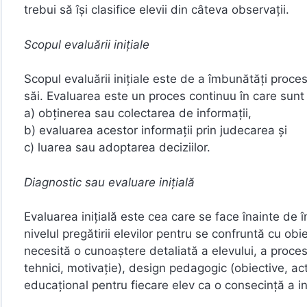
trebui să își clasifice elevii din câteva observații.
Scopul evaluării inițiale
Scopul evaluării inițiale este de a îmbunătăți procesu
săi. Evaluarea este un proces continuu în care sunt
a) obținerea sau colectarea de informații,
b) evaluarea acestor informații prin judecarea și
c) luarea sau adoptarea deciziilor.
Diagnostic sau evaluare inițială
Evaluarea inițială este cea care se face înainte de 
nivelul pregătirii elevilor pentru se confruntă cu o
necesită o cunoaștere detaliată a elevului, a proce
tehnici, motivație), design pedagogic (obiective, acti
educațional pentru fiecare elev ca o consecință a indi