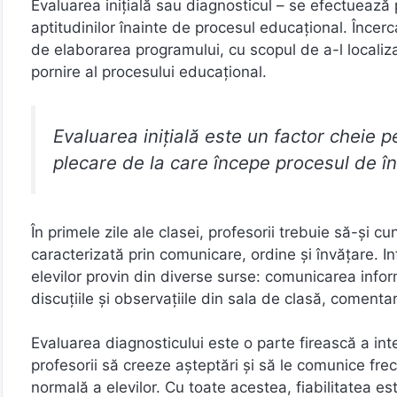
Evaluarea inițială sau diagnosticul – se efectuează
aptitudinilor înainte de procesul educațional. Încerc
de elaborarea programului, cu scopul de a-l localiza 
pornire al procesului educațional.
Evaluarea inițială este un factor cheie 
plecare de la care începe procesul de î
În primele zile ale clasei, profesorii trebuie să-și c
caracterizată prin comunicare, ordine și învățare. In
elevilor provin din diverse surse: comunicarea inform
discuțiile și observațiile din sala de clasă, comentari
Evaluarea diagnosticului este o parte firească a inte
profesorii să creeze așteptări și să le comunice frec
normală a elevilor. Cu toate acestea, fiabilitatea est