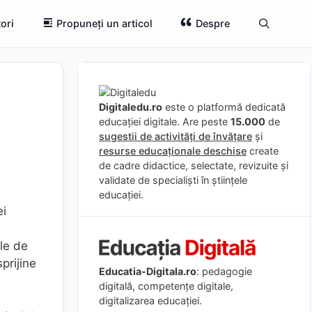
ori
Propuneți un articol
Despre
Digitaledu.ro
este o platformă dedicată
educației digitale. Are peste
15.000
de
sugestii de activități de învățare
și
resurse educaționale deschise
create
de cadre didactice, selectate, revizuite și
validate de specialiști în științele
educației.
ei
ele de
prijine
Educatia-Digitala.ro
: pedagogie
digitală, competențe digitale,
digitalizarea educației.