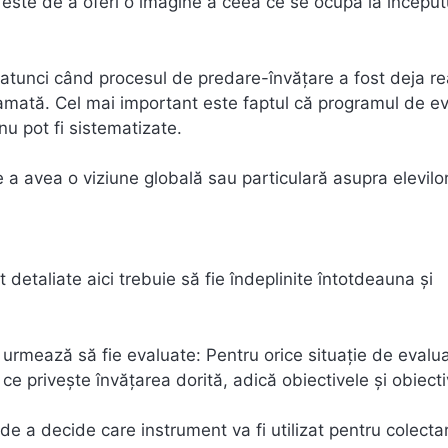
 este de a oferi o imagine a ceea ce se ocupă la început
 atunci când procesul de predare-învățare a fost deja rea
gramată. Cel mai important este faptul că programul de e
 nu pot fi sistematizate.
e a avea o viziune globală sau particulară asupra elevilor
 detaliate aici trebuie să fie îndeplinite întotdeauna și
e urmează să fie evaluate: Pentru orice situație de evalu
 ce privește învățarea dorită, adică obiectivele și obiect
 de a decide care instrument va fi utilizat pentru colect