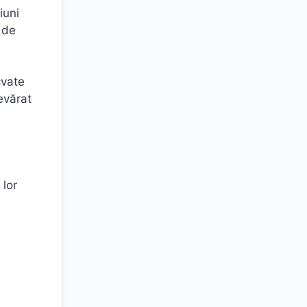
iuni
 de
cvate
evărat
 lor