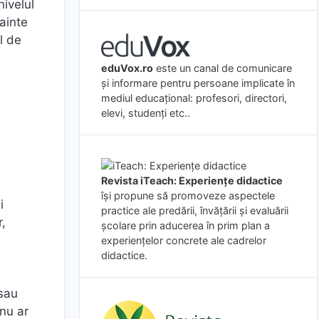
ivelul
nainte
l de
eduVox.ro
este un canal de comunicare
și informare pentru persoane implicate în
mediul educațional: profesori, directori,
elevi, studenți etc..
Revista iTeach: Experienţe didactice
îşi propune să promoveze aspectele
i
practice ale predării, învăţării şi evaluării
r,
şcolare prin aducerea în prim plan a
experienţelor concrete ale cadrelor
didactice.
 sau
 nu ar