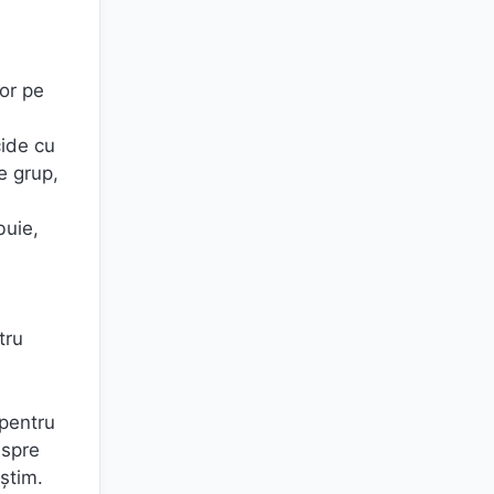
lor pe
cide cu
e grup,
buie,
tru
 pentru
espre
știm.