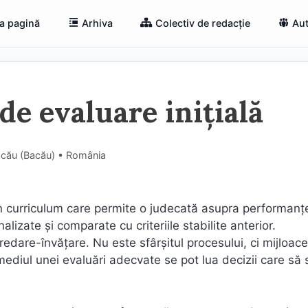
a pagină
Arhiva
Colectiv de redacție
Aut
de evaluare inițială
Bacău (Bacău) • România
n curriculum care permite o judecată asupra performanț
alizate și comparate cu criteriile stabilite anterior.
edare-învățare. Nu este sfârșitul procesului, ci mijloac
diul unei evaluări adecvate se pot lua decizii care să s