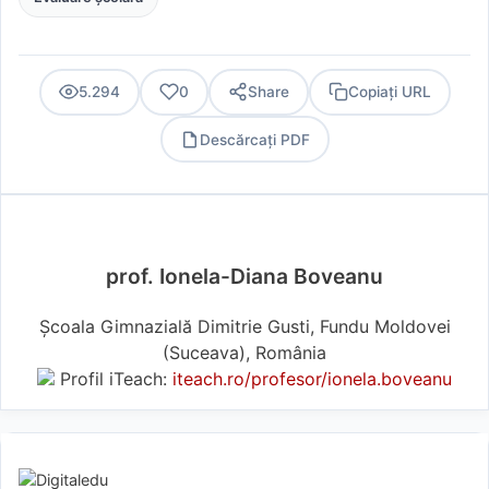
5.294
0
Share
Copiați URL
Descărcați PDF
PDF
prof. Ionela-Diana Boveanu
Școala Gimnazială Dimitrie Gusti, Fundu Moldovei
(Suceava), România
Profil iTeach:
iteach.ro/profesor/ionela.boveanu