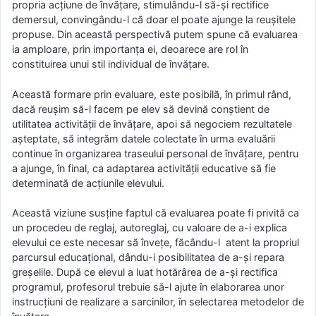
propria acțiune de învățare, stimulându-l să-și rectifice
demersul, convingându-l că doar el poate ajunge la reușitele
propuse. Din această perspectivă putem spune că evaluarea
ia amploare, prin importanța ei, deoarece are rol în
constituirea unui stil individual de învățare.
Această formare prin evaluare, este posibilă, în primul rând,
dacă reușim să-l facem pe elev să devină conștient de
utilitatea activității de învățare, apoi să negociem rezultatele
așteptate, să integrăm datele colectate în urma evaluării
continue în organizarea traseului personal de învățare, pentru
a ajunge, în final, ca adaptarea activității educative să fie
determinată de acțiunile elevului.
Această viziune susține faptul că evaluarea poate fi privită ca
un procedeu de reglaj, autoreglaj, cu valoare de a-i explica
elevului ce este necesar să învețe, făcându-l atent la propriul
parcursul educațional, dându-i posibilitatea de a-și repara
greșelile. După ce elevul a luat hotărârea de a-și rectifica
programul, profesorul trebuie să-l ajute în elaborarea unor
instrucțiuni de realizare a sarcinilor, în selectarea metodelor de