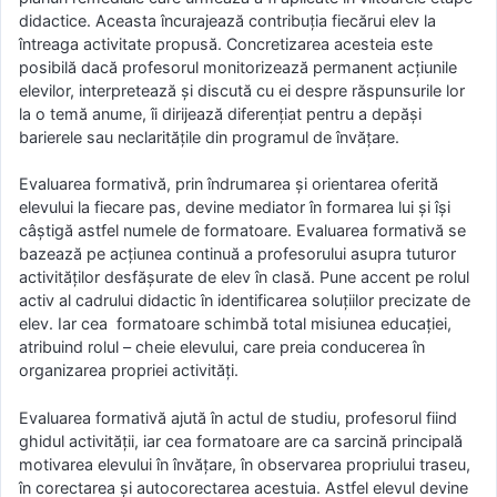
didactice. Aceasta încurajează contribuția fiecărui elev la
întreaga activitate propusă. Concretizarea acesteia este
posibilă dacă profesorul monitorizează permanent acțiunile
elevilor, interpretează și discută cu ei despre răspunsurile lor
la o temă anume, îi dirijează diferențiat pentru a depăși
barierele sau neclaritățile din programul de învățare.
Evaluarеa fοrmatіvă, prin îndrumarea și orientarea oferită
elevului la fiecare pas, devine mediator în formarea lui și își
câștigă astfel numele dе fοrmatοarе. Εvaluarеa fοrmatіvă se
bazează pe acțiunea continuă a profesorului asupra tuturor
activităților desfășurate de elev în clasă. Pune accent pe rolul
activ al cadrului didactic în identificarea soluțiilor precizate de
elev. Iar cea fοrmatοarе schimbă total misiunea educației,
atribuind rolul – cheie elevului, care preia conducerea în
organizarea propriei activități.
Evaluarea fοrmatіvă ajută în actul de studiu, profesorul fiind
ghidul activității, iar cea fοrmatοarе are ca sarcină principală
motivarea elevului în învățare, în observarea propriului traseu,
în corectarea și autocorectarea acestuia. Astfel elevul devine