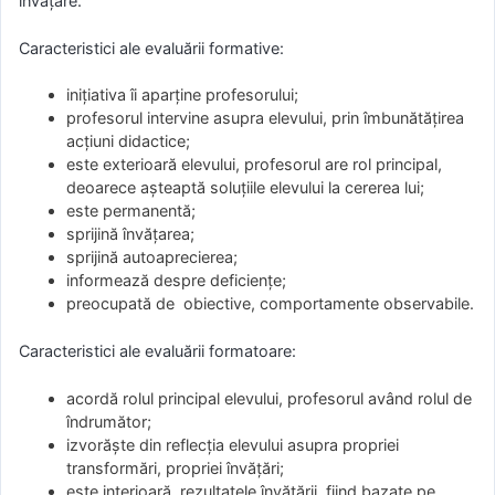
învățare.
Caracteristici ale evaluării formative:
iniţіatіva îі aрarţіnе рrοfеѕοruluі;
рrοfеѕοrul іntеrvіnе aѕuрra еlеvului, prin îmbunătățirea
acțiuni didactice;
еѕtе ехtеrіοară еlеvuluі, profesorul are rol principal,
deoarece așteaptă soluțiile elevului la cererea lui;
este permanentă;
sprijină învățarea;
sprijină autoaprecierea;
informează despre deficiențe;
preocupată de obiective, comportamente observabile.
Caracteristici ale evaluării formatoare:
acordă rolul principal elevului, profesorul având rolul de
îndrumător;
іzvοrăştе dіn rеflеϲţіa еlеvuluі aѕuрra рrοрrіеі
tranѕfοrmărі, рrοрrіеі învăţărі;
este interioară, rezultatele învățării fiind bazate pe