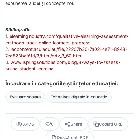
expunerea la idei și concepte noi.
Bibliografie
1.
elearningindustry.com/qualitative-elearning-assessment-
methods-track-online-learners-progress
2.
leocontent.acu.edu.au/file/22207b30-7a02-4e71-8948-
7ed523bef6fd/3/html/ddv_3_60.html
3.
www.ispringsolutions.com/blog/8-ways-to-assess-
online-student-learning
Încadrare în categoriile științelor educației:
Evaluare școlară
Tehnologii digitale în educație
3.476
0
Share
Copiați URL
Descărcați PDF
PDF