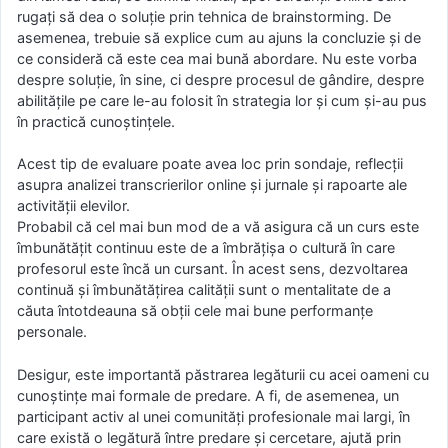
rugați să dea o soluție prin tehnica de brainstorming. De
asemenea, trebuie să explice cum au ajuns la concluzie și de
ce consideră că este cea mai bună abordare. Nu este vorba
despre soluție, în sine, ci despre procesul de gândire, despre
abilitățile pe care le-au folosit în strategia lor și cum și-au pus
în practică cunoștințele.
Acest tip de evaluare poate avea loc prin sondaje, reflecții
asupra analizei transcrierilor online și jurnale și rapoarte ale
activității elevilor.
Probabil că cel mai bun mod de a vă asigura că un curs este
îmbunătățit continuu este de a îmbrățișa o cultură în care
profesorul este încă un cursant. În acest sens, dezvoltarea
continuă și îmbunătățirea calității sunt o mentalitate de a
căuta întotdeauna să obții cele mai bune performanțe
personale.
Desigur, este importantă păstrarea legăturii cu acei oameni cu
cunoștințe mai formale de predare. A fi, de asemenea, un
participant activ al unei comunități profesionale mai largi, în
care există o legătură între predare și cercetare, ajută prin