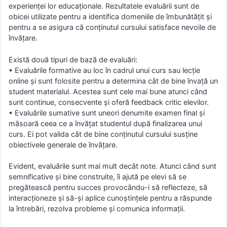
experienței lor educaționale. Rezultatele evaluării sunt de
obicei utilizate pentru a identifica domeniile de îmbunătățit și
pentru a se asigura că conținutul cursului satisface nevoile de
învățare.
Există două tipuri de bază de evaluări:
• Evaluările formative au loc în cadrul unui curs sau lecție
online și sunt folosite pentru a determina cât de bine învață un
student materialul. Acestea sunt cele mai bune atunci când
sunt continue, consecvente și oferă feedback critic elevilor.
• Evaluările sumative sunt uneori denumite examen final și
măsoară ceea ce a învățat studentul după finalizarea unui
curs. Ei pot valida cât de bine conținutul cursului susține
obiectivele generale de învățare.
Evident, evaluările sunt mai mult decât note. Atunci când sunt
semnificative și bine construite, îi ajută pe elevi să se
pregătească pentru succes provocându-i să reflecteze, să
interacționeze și să-și aplice cunoștințele pentru a răspunde
la întrebări, rezolva probleme și comunica informații.