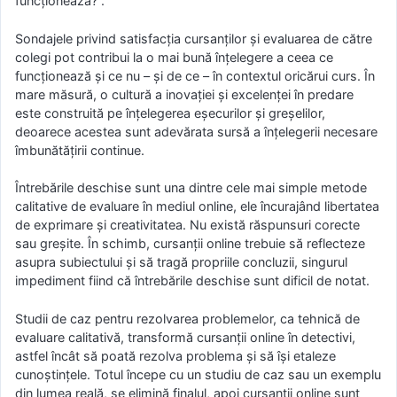
funcționează?”.
Sondajele privind satisfacția cursanților și evaluarea de către
colegi pot contribui la o mai bună înțelegere a ceea ce
funcționează și ce nu – și de ce – în contextul oricărui curs. În
mare măsură, o cultură a inovației și excelenței în predare
este construită pe înțelegerea eșecurilor și greșelilor,
deoarece acestea sunt adevărata sursă a înțelegerii necesare
îmbunătățirii continue.
Întrebările deschise sunt una dintre cele mai simple metode
calitative de evaluare în mediul online, ele încurajând libertatea
de exprimare și creativitatea. Nu există răspunsuri corecte
sau greșite. În schimb, cursanții online trebuie să reflecteze
asupra subiectului și să tragă propriile concluzii, singurul
impediment fiind că întrebările deschise sunt dificil de notat.
Studii de caz pentru rezolvarea problemelor, ca tehnică de
evaluare calitativă, transformă cursanții online în detectivi,
astfel încât să poată rezolva problema și să își etaleze
cunoștințele. Totul începe cu un studiu de caz sau un exemplu
din lumea reală, se elimină finalul, apoi cursanții online sunt