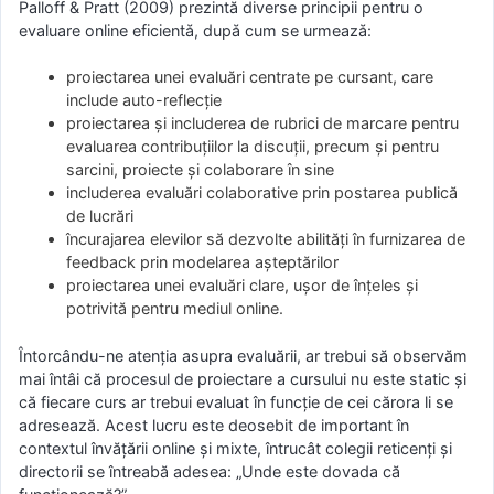
Palloff & Pratt (2009) prezintă diverse principii pentru o
evaluare online eficientă, după cum se urmează:
proiectarea unei evaluări centrate pe cursant, care
include auto-reflecție
proiectarea și includerea de rubrici de marcare pentru
evaluarea contribuțiilor la discuții, precum și pentru
sarcini, proiecte și colaborare în sine
includerea evaluări colaborative prin postarea publică
de lucrări
încurajarea elevilor să dezvolte abilități în furnizarea de
feedback prin modelarea așteptărilor
proiectarea unei evaluări clare, ușor de înțeles și
potrivită pentru mediul online.
Întorcându-ne atenția asupra evaluării, ar trebui să observăm
mai întâi că procesul de proiectare a cursului nu este static și
că fiecare curs ar trebui evaluat în funcție de cei cărora li se
adresează. Acest lucru este deosebit de important în
contextul învățării online și mixte, întrucât colegii reticenți și
directorii se întreabă adesea: „Unde este dovada că