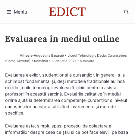
Sari
la
Meniu
conținut
Evaluarea în mediul online
Mihaela-Augustina Basarab
• Liceul Tehnologic Dacia, Caransebeș
(Caraş-Severin) • România
3 ianuarie 2021
• 5 minute
Evaluarea elevilor, studenților și a cursanților, în general, s-a
schimbat fundamental și, deși metodele tradiționale au încă
rolul lor, noile tehnologii evoluează zilnic pentru a asista
profesorii în această sarcină. Evaluările calitative în mediul
online ajută la determinarea competenței cursanților și nivelul
cunoștințelor acestora, utilizând instrumente și metode
specifice.
Evaluarea este, simplu spus, procesul de colectare a
informațiilor despre ceea ce știu și ce pot face elevii, pe baza