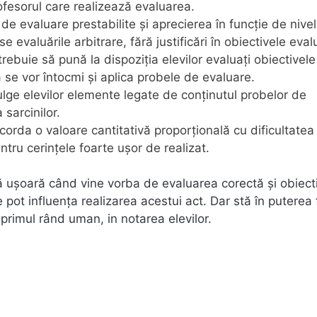
ofesorul care realizează evaluarea.
 de evaluare prestabilite și aprecierea în funcție de nivelu
 evaluările arbitrare, fără justificări în obiectivele evalu
rebuie să pună la dispoziția elevilor evaluați obiectivele
 se vor întocmi și aplica probele de evaluare.
lge elevilor elemente legate de conținutul probelor de
 sarcinilor.
acorda o valoare cantitativă proporțională cu dificultatea
ntru cerințele foarte ușor de realizat.
tă ușoară când vine vorba de evaluarea corectă şi obiect
e pot influența realizarea acestui act. Dar stă în puterea 
n primul rând uman, in notarea elevilor.