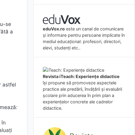
du-se
eduVox.ro
este un canal de comunicare
fătă a
și informare pentru persoane implicate în
mediul educațional: profesori, directori,
elevi, studenți etc..
Revista iTeach: Experienţe didactice
îşi propune să promoveze aspectele
 astfel
practice ale predării, învăţării şi evaluării
şcolare prin aducerea în prim plan a
experienţelor concrete ale cadrelor
urmează:
didactice.
 în
aluați