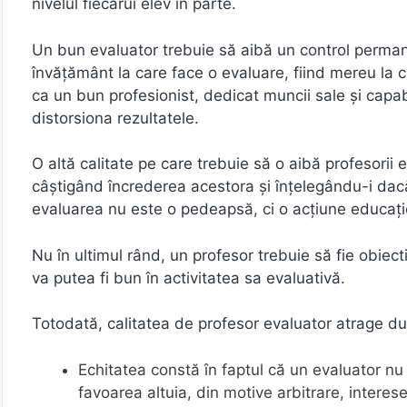
nivelul fiecărui elev în parte.
Un bun evaluator trebuie să aibă un control permane
învățământ la care face o evaluare, fiind mereu la 
ca un bun profesionist, dedicat muncii sale şi capab
distorsiona rezultatele.
O altă calitate pe care trebuie să o aibă profesorii 
câştigând încrederea acestora şi înţelegându-i dacă
evaluarea nu este o pedeapsă, ci o acţiune educaţion
Nu în ultimul rând, un profesor trebuie să fie obiect
va putea fi bun în activitatea sa evaluativă.
Totodată, calitatea de profesor evaluator atrage d
Echitatea constă în faptul că un evaluator nu 
favoarea altuia, din motive arbitrare, interese 