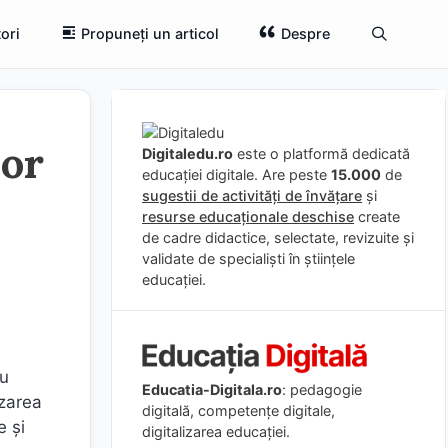
ori
Propuneți un articol
Despre
sor
Digitaledu.ro
este o platformă dedicată
educației digitale. Are peste
15.000
de
sugestii de activități de învățare
și
resurse educaționale deschise
create
de cadre didactice, selectate, revizuite și
validate de specialiști în științele
educației.
au
Educatia-Digitala.ro
: pedagogie
izarea
digitală, competențe digitale,
e şi
digitalizarea educației.