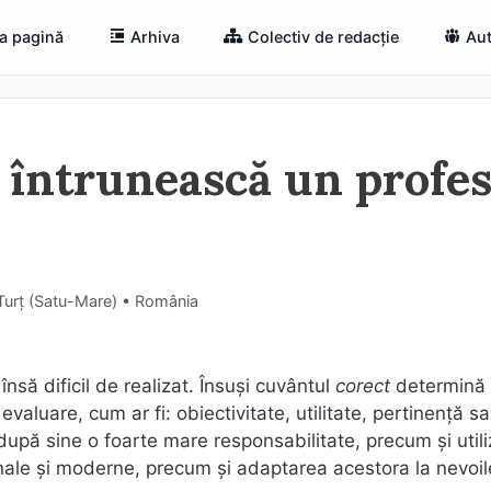
a pagină
Arhiva
Colectiv de redacție
Aut
să întrunească un profe
 Turț (Satu-Mare) • România
nsă dificil de realizat. Însuși cuvântul
corect
determină
valuare, cum ar fi: obiectivitate, utilitate, pertinență s
 după sine o foarte mare responsabilitate, precum şi util
nale şi moderne, precum şi adaptarea acestora la nevoil