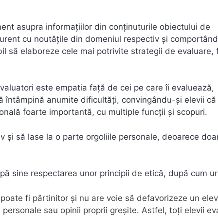
nt asupra informațiilor din conținuturile obiectului de
curent cu noutăţile din domeniul respectiv şi comportân
il să elaboreze cele mai potrivite strategii de evaluare, 
evaluatori este empatia faţă de cei pe care îi evaluează,
 întâmpină anumite dificultăţi, convingându-şi elevii că
ală foarte importantă, cu multiple funcţii şi scopuri.
iv şi să lase la o parte orgoliile personale, deoarece doar
upă sine respectarea unor principii de etică, după cum 
poate fi părtinitor şi nu are voie să defavorizeze un elev
personale sau opinii proprii greşite. Astfel, toți elevii ev