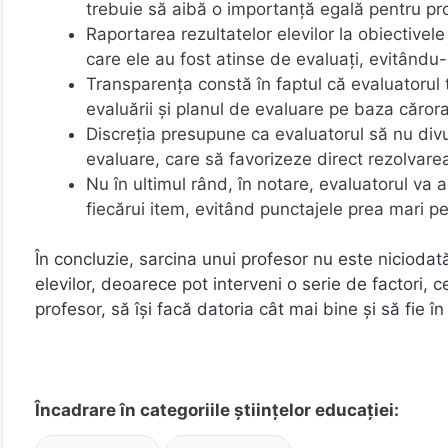
trebuie să aibă o importanță egală pentru pr
Raportarea rezultatelor elevilor la obiectivele
care ele au fost atinse de evaluați, evitându-se
Transparența constă în faptul că evaluatorul t
evaluării și planul de evaluare pe baza cărora
Discreția presupune ca evaluatorul să nu divu
evaluare, care să favorizeze direct rezolvarea
Nu în ultimul rând, în notare, evaluatorul va 
fiecărui item, evitând punctajele prea mari pe
În concluzie, sarcina unui profesor nu este nicioda
elevilor, deoarece pot interveni o serie de factori, c
profesor, să îşi facă datoria cât mai bine şi să fie î
Încadrare în categoriile științelor educației: