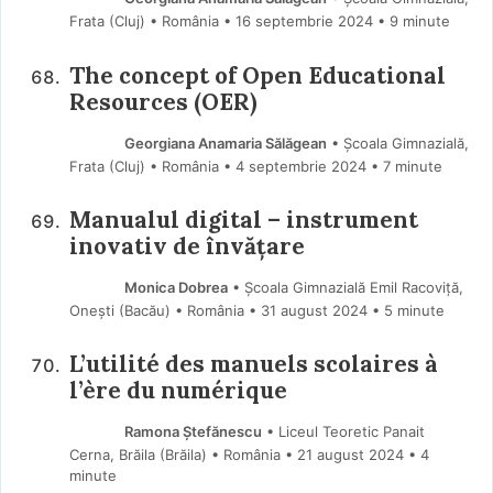
Frata (Cluj) • România
16 septembrie 2024
• 9 minute
The concept of Open Educational
Resources (OER)
Georgiana Anamaria Sălăgean
• Școala Gimnazială,
Frata (Cluj) • România
4 septembrie 2024
• 7 minute
Manualul digital – instrument
inovativ de învățare
Monica Dobrea
• Școala Gimnazială Emil Racoviță,
Onești (Bacău) • România
31 august 2024
• 5 minute
L’utilité des manuels scolaires à
l’ère du numérique
Ramona Ştefănescu
• Liceul Teoretic Panait
Cerna, Brăila (Brăila) • România
21 august 2024
• 4
minute