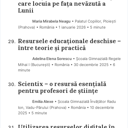
care locuia pe fața nevăzută a
Lunii
Maria Mirabela Neagu
• Palatul Copiilor, Ploiești
(Prahova) • România
1 ianuarie 2026
• 5 minute
Resursele educaționale deschise –
între teorie și practică
Adelina Elena Sorescu
• Școala Gimnazială Regele
Mihai I (Bucureşti) • România
30 decembrie 2025
• 6
minute
Scientix – o resursă esențială
pentru profesori de științe
Emilia Alexe
• Școala Gimnazială Învățător Radu
Ion, Vadu-Părului (Prahova) • România
10 decembrie
2025
• 5 minute
Utilizarea resurselor digitale în