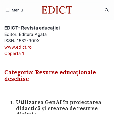
Sari
la
Meniu
conținut
EDICT- Revista educației
Editor: Editura Agata
ISSN: 1582-909X
www.edict.ro
Coperta 1
Categoria: Resurse educaționale
deschise
Utilizarea GenAI în proiectarea
didactică și crearea de resurse