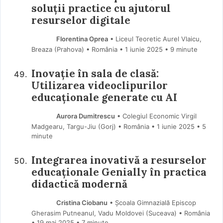
soluții practice cu ajutorul
resurselor digitale
Florentina Oprea
• Liceul Teoretic Aurel Vlaicu,
Breaza (Prahova) • România
1 iunie 2025
• 9 minute
Inovație în sala de clasă:
Utilizarea videoclipurilor
educaționale generate cu AI
Aurora Dumitrescu
• Colegiul Economic Virgil
Madgearu, Targu-Jiu (Gorj) • România
1 iunie 2025
• 5
minute
Integrarea inovativă a resurselor
educaționale Genially în practica
didactică modernă
Cristina Ciobanu
• Școala Gimnazială Episcop
Gherasim Putneanul, Vadu Moldovei (Suceava) • România
19 mai 2025
• 7 minute