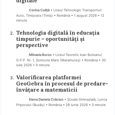
digitale
Corina Coliță
• Liceul Tehnologic Transporturi
Auto, Timișoara (Timiş) • România
1 august 2026
• 12
minute
Tehnologia digitală în educația
timpurie – oportunități și
perspective
Mihaela Burzo
• Liceul Teoretic Ioan Buteanu/
G.P.P. Nr. 1, Şomcuta Mare (Maramureş) • România
30
iulie 2026
• 9 minute
Valorificarea platformei
GeoGebra în procesul de predare-
învățare a matematicii
Elena Daniela Crăciun
• Școala Gimnazială, Lunca
Priporului (Buzău) • România
28 iunie 2026
• 3 minute