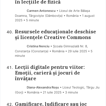
în lecțiile de fizică
Carmen Antonescu
• Liceul de Arte Bălașa
Doamna, Târgoviște (Dâmboviţa) • România
1 august
2025
• 5 minute
Resursele educaționale deschise
și licențele Creative Commons
Cristina Nenciu
• Școala Gimnazială Nr. 8,
Constanța (Constanţa) • România
29 iulie 2025
• 5
minute
Lecții digitale pentru viitor:
Emoții, carieră și jocuri de
învățare
Diana-Alexandra Roșu
• Liceul Teologic, Târgu Jiu
(Gorj) • România
21 iulie 2025
• 3 minute
Gamificare, ludificare sau joc