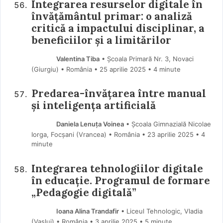
Integrarea resurselor digitale în
învățământul primar: o analiză
critică a impactului disciplinar, a
beneficiilor și a limitărilor
Valentina Tiba
• Școala Primară Nr. 3, Novaci
(Giurgiu) • România
25 aprilie 2025
• 4 minute
Predarea-învățarea între manual
și inteligența artificială
Daniela Lenuța Voinea
• Școala Gimnazială Nicolae
Iorga, Focșani (Vrancea) • România
23 aprilie 2025
• 4
minute
Integrarea tehnologiilor digitale
în educație. Programul de formare
„Pedagogie digitală”
Ioana Alina Trandafir
• Liceul Tehnologic, Vladia
(Vaslui) • România
3 aprilie 2025
• 5 minute