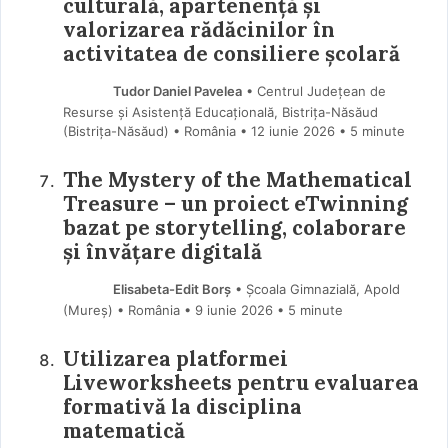
culturală, apartenență și
valorizarea rădăcinilor în
activitatea de consiliere școlară
Tudor Daniel Pavelea
• Centrul Județean de
Resurse și Asistență Educațională, Bistrița-Năsăud
(Bistriţa-Năsăud) • România
12 iunie 2026
• 5 minute
The Mystery of the Mathematical
Treasure – un proiect eTwinning
bazat pe storytelling, colaborare
și învățare digitală
Elisabeta-Edit Borș
• Școala Gimnazială, Apold
(Mureş) • România
9 iunie 2026
• 5 minute
Utilizarea platformei
Liveworksheets pentru evaluarea
formativă la disciplina
matematică