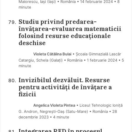
Maiorescu, Iași (Iaşi) • România
14 februarie 2024
• 8
minute
Studiu privind predarea-
învățarea-evaluarea matematicii
folosind resurse educaționale
deschise
Violeta Cătălina Bulai
• Școala Gimnazială Lascăr
Catargiu, Schela (Galaţi) • România
1 februarie 2024
• 5
minute
Invizibilul dezvăluit. Resurse
pentru activități de învățare a
fizicii
Angelica Violeta Pintea
• Liceul Tehnologic Ioniță
G. Andron, Negrești-Oaș (Satu-Mare) • România
28
decembrie 2023
• 4 minute
Integrarea RED în procesul