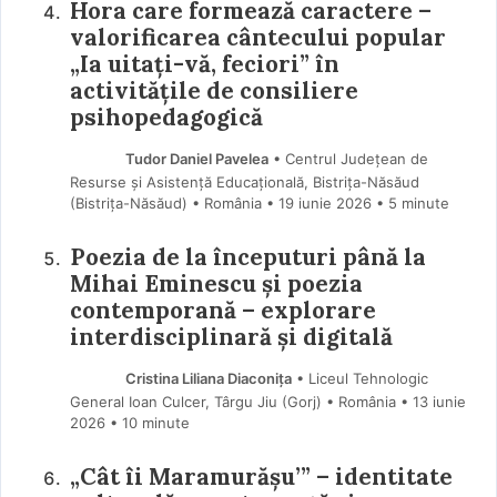
Hora care formează caractere –
valorificarea cântecului popular
„Ia uitați-vă, feciori” în
activitățile de consiliere
psihopedagogică
Tudor Daniel Pavelea
• Centrul Județean de
Resurse și Asistență Educațională, Bistrița-Năsăud
(Bistriţa-Năsăud) • România
19 iunie 2026
• 5 minute
Poezia de la începuturi până la
Mihai Eminescu și poezia
contemporană – explorare
interdisciplinară și digitală
Cristina Liliana Diaconița
• Liceul Tehnologic
General Ioan Culcer, Târgu Jiu (Gorj) • România
13 iunie
2026
• 10 minute
„Cât îi Maramurășu’” – identitate