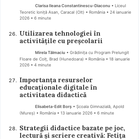
Clarisa Ileana Constantinescu-Diaconu
• Liceul
Teoretic Ioniță Asan, Caracal (Olt) • România
24 ianuarie
2026
• 6 minute
Utilizarea tehnologiei în
activitățile cu preșcolarii
Mirela Tălmaciu
• Grădinița cu Program Prelungit
Floare de Colț, Brad (Hunedoara) • România
18 ianuarie
2026
• 4 minute
Importanța resurselor
educaționale digitale în
activitatea didactică
Elisabeta-Edit Borș
• Școala Gimnazială, Apold
(Mureş) • România
13 ianuarie 2026
• 6 minute
Strategii didactice bazate pe joc,
lectură și scriere creativă: Fetița