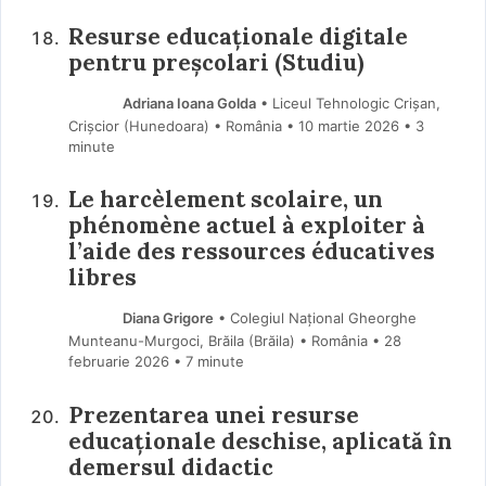
Resurse educaționale digitale
pentru preșcolari (Studiu)
Adriana Ioana Golda
• Liceul Tehnologic Crișan,
Crișcior (Hunedoara) • România
10 martie 2026
• 3
minute
Le harcèlement scolaire, un
phénomène actuel à exploiter à
l’aide des ressources éducatives
libres
Diana Grigore
• Colegiul Național Gheorghe
Munteanu-Murgoci, Brăila (Brăila) • România
28
februarie 2026
• 7 minute
Prezentarea unei resurse
educaționale deschise, aplicată în
demersul didactic