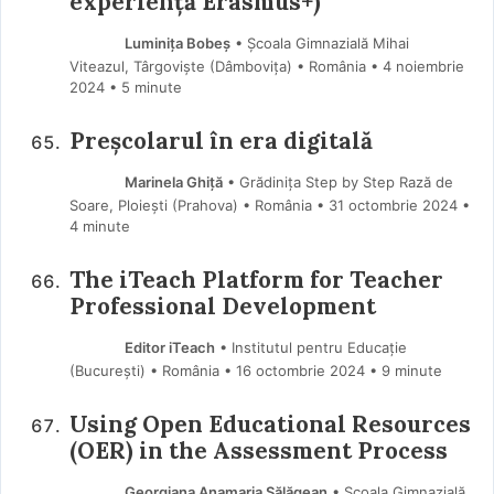
experiență Erasmus+)
Luminița Bobeș
• Școala Gimnazială Mihai
Viteazul, Târgoviște (Dâmboviţa) • România
4 noiembrie
2024
• 5 minute
Preșcolarul în era digitală
Marinela Ghiţă
• Grădinița Step by Step Rază de
Soare, Ploiești (Prahova) • România
31 octombrie 2024
•
4 minute
The iTeach Platform for Teacher
Professional Development
Editor iTeach
• Institutul pentru Educație
(Bucureşti) • România
16 octombrie 2024
• 9 minute
Using Open Educational Resources
(OER) in the Assessment Process
Georgiana Anamaria Sălăgean
• Școala Gimnazială,