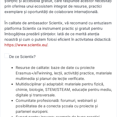
științific și accesibilă gratuit, care răspunde acestor necesități
prin oferirea unui ecosistem integrat de resurse, practici
exemplare și oportunități de colaborare internațională.
În calitate de ambasador Scientix, vă recomand cu entuziasm
platforma Scientix ca instrument practic și gratuit pentru
îmbogățirea predării științelor. Iată de ce merită atenția
noastră și cum o putem folosi eficient în activitatea didactică:
https://www.scientix.eu/
.
De ce Scientix?
Resurse de calitate: baze de date cu proiecte
Erasmus+/eTwinning, lecții, activități practice, materiale
multimedia și planuri de lecție verificate.
Multidisciplinar şi adaptabil: materiale pentru fizică,
chimie, biologie, STEM/STEAM, educație pentru mediu,
digitale şi transversale.
Comunitate profesională: forumuri, webinarii și
posibilitatea de a conecta școala cu proiecte şi
parteneri europeni.
Suport pentru inovare: exemple de bune practici,