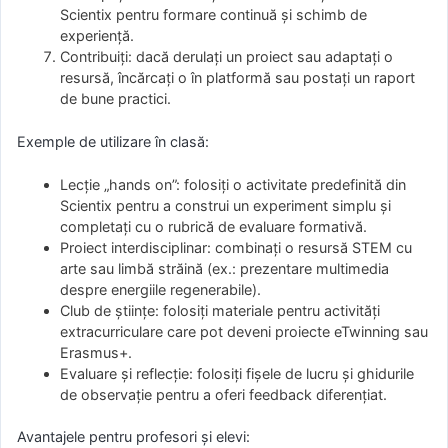
Scientix pentru formare continuă și schimb de
experiență.
Contribuiți: dacă derulați un proiect sau adaptați o
resursă, încărcați o în platformă sau postați un raport
de bune practici.
Exemple de utilizare în clasă:
Lecție „hands on”: folosiți o activitate predefinită din
Scientix pentru a construi un experiment simplu și
completați cu o rubrică de evaluare formativă.
Proiect interdisciplinar: combinați o resursă STEM cu
arte sau limbă străină (ex.: prezentare multimedia
despre energiile regenerabile).
Club de științe: folosiți materiale pentru activități
extracurriculare care pot deveni proiecte eTwinning sau
Erasmus+.
Evaluare și reflecție: folosiți fișele de lucru și ghidurile
de observație pentru a oferi feedback diferențiat.
Avantajele pentru profesori și elevi: