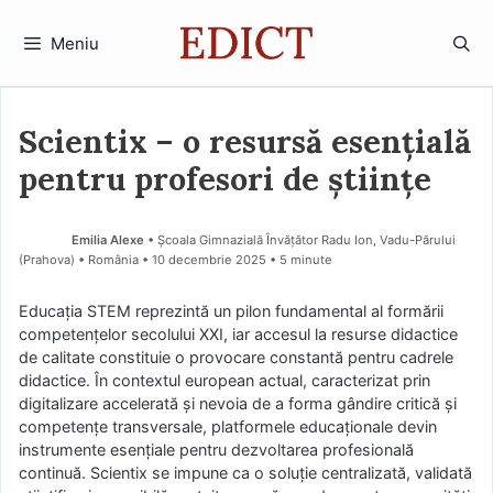
Sari
la
Meniu
conținut
Scientix – o resursă esențială
pentru profesori de științe
Emilia Alexe
• Școala Gimnazială Învățător Radu Ion, Vadu-Părului
(Prahova) • România
10 decembrie 2025
• 5 minute
Educația STEM reprezintă un pilon fundamental al formării
competențelor secolului XXI, iar accesul la resurse didactice
de calitate constituie o provocare constantă pentru cadrele
didactice. În contextul european actual, caracterizat prin
digitalizare accelerată și nevoia de a forma gândire critică și
competențe transversale, platformele educaționale devin
instrumente esențiale pentru dezvoltarea profesională
continuă. Scientix se impune ca o soluție centralizată, validată