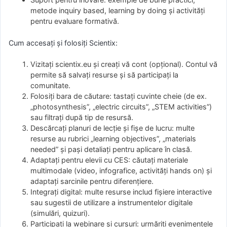
metode inquiry based, learning by doing și activități
pentru evaluare formativă.
Cum accesați și folosiți Scientix:
Vizitați scientix.eu și creați vă cont (opțional). Contul vă
permite să salvați resurse și să participați la
comunitate.
Folosiți bara de căutare: tastați cuvinte cheie (de ex.
„photosynthesis”, „electric circuits”, „STEM activities”)
sau filtrați după tip de resursă.
Descărcați planuri de lecție și fișe de lucru: multe
resurse au rubrici „learning objectives”, „materials
needed” și pași detaliați pentru aplicare în clasă.
Adaptați pentru elevii cu CES: căutați materiale
multimodale (video, infografice, activități hands on) și
adaptați sarcinile pentru diferențiere.
Integrați digital: multe resurse includ fișiere interactive
sau sugestii de utilizare a instrumentelor digitale
(simulări, quizuri).
Participați la webinare și cursuri: urmăriți evenimentele