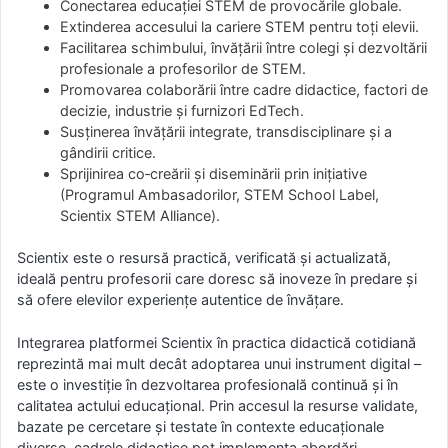
Conectarea educației STEM de provocările globale.
Extinderea accesului la cariere STEM pentru toți elevii.
Facilitarea schimbului, învățării între colegi și dezvoltării
profesionale a profesorilor de STEM.
Promovarea colaborării între cadre didactice, factori de
decizie, industrie și furnizori EdTech.
Susținerea învățării integrate, transdisciplinare și a
gândirii critice.
Sprijinirea co‑creării și diseminării prin inițiative
(Programul Ambasadorilor, STEM School Label,
Scientix STEM Alliance).
Scientix este o resursă practică, verificată şi actualizată,
ideală pentru profesorii care doresc să inoveze în predare și
să ofere elevilor experiențe autentice de învățare.
Integrarea platformei Scientix în practica didactică cotidiană
reprezintă mai mult decât adoptarea unui instrument digital –
este o investiție în dezvoltarea profesională continuă și în
calitatea actului educațional. Prin accesul la resurse validate,
bazate pe cercetare și testate în contexte educaționale
diverse, cadrele didactice pot implementa abordări