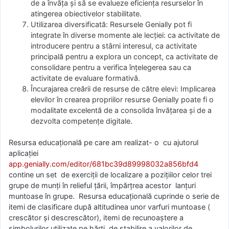
de a învăța și să se evalueze eficiența resurselor în
atingerea obiectivelor stabilitate.
Utilizarea diversificată: Resursele Genially pot fi
integrate în diverse momente ale lecției: ca activitate de
introducere pentru a stârni interesul, ca activitate
principală pentru a explora un concept, ca activitate de
consolidare pentru a verifica înțelegerea sau ca
activitate de evaluare formativă.
Încurajarea creării de resurse de către elevi: Implicarea
elevilor în crearea propriilor resurse Genially poate fi o
modalitate excelentă de a consolida învățarea și de a
dezvolta competențe digitale.
Resursa educațională pe care am realizat- o cu ajutorul
aplicației
app.genially.com/editor/681bc39d89998032a856bfd4
contine un set de exerciții de localizare a pozițiilor celor trei
grupe de munți în relieful țării, împărțrea acestor lanțuri
muntoase în grupe. Resursa educațională cuprinde o serie de
itemi de clasificare după altitudinea unor varfuri muntoase (
crescător și descrescător), itemi de recunoaștere a
simbolurilor utilizate pe hărți, de stabilire a valorilor de