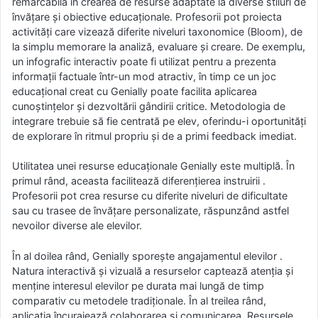
remarcabilă în crearea de resurse adaptate la diverse stiluri de
învățare și obiective educaționale. Profesorii pot proiecta
activități care vizează diferite niveluri taxonomice (Bloom), de
la simplu memorare la analiză, evaluare și creare. De exemplu,
un infografic interactiv poate fi utilizat pentru a prezenta
informații factuale într-un mod atractiv, în timp ce un joc
educațional creat cu Genially poate facilita aplicarea
cunoștințelor și dezvoltării gândirii critice. Metodologia de
integrare trebuie să fie centrată pe elev, oferindu-i oportunități
de explorare în ritmul propriu și de a primi feedback imediat.
Utilitatea unei resurse educaționale Genially este multiplă. În
primul rând, aceasta facilitează diferențierea instruirii .
Profesorii pot crea resurse cu diferite niveluri de dificultate
sau cu trasee de învățare personalizate, răspunzând astfel
nevoilor diverse ale elevilor.
În al doilea rând, Genially sporește angajamentul elevilor .
Natura interactivă și vizuală a resurselor captează atenția și
menține interesul elevilor pe durata mai lungă de timp
comparativ cu metodele tradiționale. În al treilea rând,
aplicația încurajează colaborarea și comunicarea. Resursele