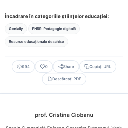
Încadrare în categoriile științelor educației:
Genially
PNRR: Pedagogie digitală
Resurse educaționale deschise
994
0
Share
Copiați URL
Descărcați PDF
PDF
prof. Cristina Ciobanu
Școala Gimnazială Episcop Gherasim Putneanul, Vadu