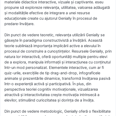
materiale didactice interactive, vizuale și captivante. eseu
propune să exploreze relevanța, utilitatea, valoarea adăugată
și modalitățile efective de integrare a unei resurse
educaționale create cu ajutorul Genially în procesul de
predare-învățare.
Din punct de vedere teoretic, relevanța utilizării Genially se
găsește în paradigma constructivistă a învățării. Această
teorie subliniază importanța implicării active a elevului în
procesul de construire a cunoștințelor. Resursele Genially, prin
natura lor interactivă, oferă oportunități multiple pentru elevi
de a explora, manipula informații și interacțiunea cu conținutul
într-un mod personalizat. Elementele interactive, cum ar fi
quiz-urile, exercițiile de tip drag-and-drop, infograficele
animate și prezentările dinamice, transformă învățarea pasivă
într-o experiență activă și participativă. În plus, din
perspectiva teoriei cognitiv motivaționale, vizualizarea
atractivă și interactivitatea crește motivația intrinsecă a
elevilor, stimulând curiozitatea și dorința de a învăța.
Din punct de vedere metodologic, Genially oferă o flexibilitate