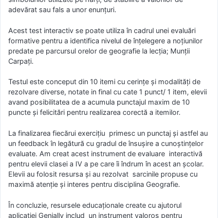
adevărat sau fals a unor enunțuri.
Acest test interactiv se poate utiliza în cadrul unei evaluări
formative pentru a identifica nivelul de înțelegere a noțiunilor
predate pe parcursul orelor de geografie la lecția; Munții
Carpați.
Testul este conceput din 10 itemi cu cerințe și modalități de
rezolvare diverse, notate in final cu cate 1 punct/ 1 item, elevii
avand posibilitatea de a acumula punctajul maxim de 10
puncte și felicitări pentru realizarea corectă a itemilor.
La finalizarea fiecărui exercițiu primesc un punctaj și astfel au
un feedback în legătură cu gradul de însușire a cunoștințelor
evaluate. Am creat acest instrument de evaluare interactivă
pentru elevii clasei a IV a pe care îi îndrum în acest an școlar.
Elevii au folosit resursa și au rezolvat sarcinile propuse cu
maximă atenție și interes pentru disciplina Geografie.
În concluzie, resursele educaționale create cu ajutorul
aplicației Genially includ un instrument valoros pentru