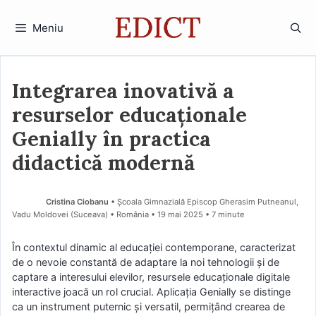
Sari
la
Meniu
conținut
Integrarea inovativă a
resurselor educaționale
Genially în practica
didactică modernă
Cristina Ciobanu
• Școala Gimnazială Episcop Gherasim Putneanul,
Vadu Moldovei (Suceava) • România
19 mai 2025
• 7 minute
În contextul dinamic al educației contemporane, caracterizat
de o nevoie constantă de adaptare la noi tehnologii și de
captare a interesului elevilor, resursele educaționale digitale
interactive joacă un rol crucial. Aplicația Genially se distinge
ca un instrument puternic și versatil, permițând crearea de