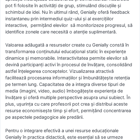
pot fi folosite în activități de grup, stimulând discuțiile și
schimbul de idei. Nu în ultimul rând, Genially oferă feedback
instantaneu prin intermediul quiz-ului și al exercițiilor
interactive, permițând elevilor să monitorizeze progresul, să
identifice zonele care necesită o atenție suplimentară.
Valoarea adăugată a resurselor create cu Genially constă în
transformarea conținutului educațional static în experiențe
dinamice și memorabile. Interactivitatea permite elevilor să
devină participanți activi în procesul de învățare, consolidând
astfel înțelegerea conceptelor. Vizualizarea atractivă
facilitează procesarea informațiilor și îmbunătățește retenția
pe termen lung. Capacitatea de a integra diverse tipuri de
media (imagini, video, audio) îmbogățește experiența de
învățare și oferă multiple perspective asupra unui subiect. În
plus, ușurința cu care profesorii pot crea și distribui aceste
resurse economisește timp și efort, permițând concentrarea
pe aspectele pedagogice ale predării.
Pentru o integrare efectivă a unei resurse educaționale
Genially în practica didactică, este esențial să se urmeze