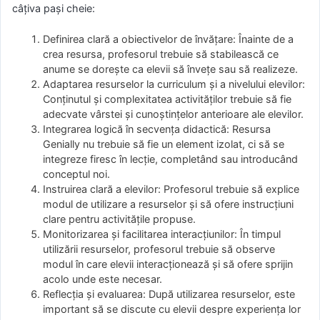
câțiva pași cheie:
Definirea clară a obiectivelor de învățare: Înainte de a
crea resursa, profesorul trebuie să stabilească ce
anume se dorește ca elevii să învețe sau să realizeze.
Adaptarea resurselor la curriculum și a nivelului elevilor:
Conținutul și complexitatea activităților trebuie să fie
adecvate vârstei și cunoștințelor anterioare ale elevilor.
Integrarea logică în secvența didactică: Resursa
Genially nu trebuie să fie un element izolat, ci să se
integreze firesc în lecție, completând sau introducând
conceptul noi.
Instruirea clară a elevilor: Profesorul trebuie să explice
modul de utilizare a resurselor și să ofere instrucțiuni
clare pentru activitățile propuse.
Monitorizarea și facilitarea interacțiunilor: În timpul
utilizării resurselor, profesorul trebuie să observe
modul în care elevii interacționează și să ofere sprijin
acolo unde este necesar.
Reflecția și evaluarea: După utilizarea resurselor, este
important să se discute cu elevii despre experiența lor