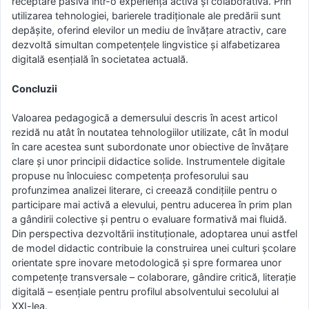
receptare pasivă într-o experiență activă și colaborativă. Prin
utilizarea tehnologiei, barierele tradiționale ale predării sunt
depășite, oferind elevilor un mediu de învățare atractiv, care
dezvoltă simultan competențele lingvistice și alfabetizarea
digitală esențială în societatea actuală.
Concluzii
Valoarea pedagogică a demersului descris în acest articol
rezidă nu atât în noutatea tehnologiilor utilizate, cât în modul
în care acestea sunt subordonate unor obiective de învățare
clare și unor principii didactice solide. Instrumentele digitale
propuse nu înlocuiesc competența profesorului sau
profunzimea analizei literare, ci creează condițiile pentru o
participare mai activă a elevului, pentru aducerea în prim plan
a gândirii colective și pentru o evaluare formativă mai fluidă.
Din perspectiva dezvoltării instituționale, adoptarea unui astfel
de model didactic contribuie la construirea unei culturi școlare
orientate spre inovare metodologică și spre formarea unor
competențe transversale – colaborare, gândire critică, literație
digitală – esențiale pentru profilul absolventului secolului al
XXI-lea.