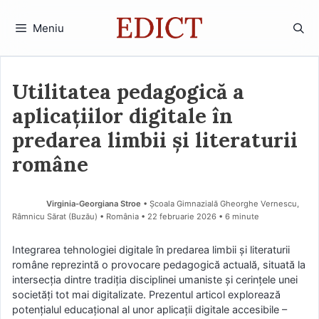
Sari
la
Meniu
conținut
Utilitatea pedagogică a
aplicațiilor digitale în
predarea limbii și literaturii
române
Virginia-Georgiana Stroe
• Școala Gimnazială Gheorghe Vernescu,
Râmnicu Sărat (Buzău) • România
22 februarie 2026
• 6 minute
Integrarea tehnologiei digitale în predarea limbii și literaturii
române reprezintă o provocare pedagogică actuală, situată la
intersecția dintre tradiția disciplinei umaniste și cerințele unei
societăți tot mai digitalizate. Prezentul articol explorează
potențialul educațional al unor aplicații digitale accesibile –