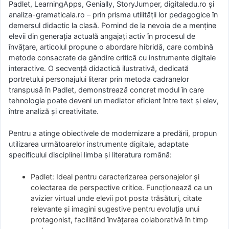
Padlet, LearningApps, Genially, StoryJumper, digitaledu.ro și
analiza-gramaticala.ro – prin prisma utilității lor pedagogice în
demersul didactic la clasă. Pornind de la nevoia de a menține
elevii din generația actuală angajați activ în procesul de
învățare, articolul propune o abordare hibridă, care combină
metode consacrate de gândire critică cu instrumente digitale
interactive. O secvență didactică ilustrativă, dedicată
portretului personajului literar prin metoda cadranelor
transpusă în Padlet, demonstrează concret modul în care
tehnologia poate deveni un mediator eficient între text și elev,
între analiză și creativitate.
Pentru a atinge obiectivele de modernizare a predării, propun
utilizarea următoarelor instrumente digitale, adaptate
specificului disciplinei limba și literatura română:
Padlet: Ideal pentru caracterizarea personajelor și
colectarea de perspective critice. Funcționează ca un
avizier virtual unde elevii pot posta trăsături, citate
relevante și imagini sugestive pentru evoluția unui
protagonist, facilitând învățarea colaborativă în timp