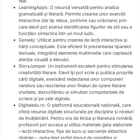
real.
LearningApps: O resursă versatilă pentru analiza
gramaticală și literară. Permite crearea unor exerciții
interactive (de tip rebus, potrivire sau ordonare) prin
care elevii pot exersa identificarea figurilor de stil sau a
funcțiilor sintactice într-un mod ludic.
Genially: Utilizat pentru crearea de lecții interactive și
hărți conceptuale. Este eficient în prezentarea tiparelor
textuale, integrând elemente multimedia care captează
atenția vizuală a elevului.
StoryJumper: Un instrument excelent pentru stimularea
creativității literare. Elevii își pot scrie și publica propriile
cărți digitale, exersând redactarea unor compuneri
narative sau rescrierea unor finaluri de opere literare
studiate, dezvoltându-și simultan competențele de
scriere și pe cele digitale.
Digitaledu.ro: O platformă educațională națională, care
oferă resurse digitale structurate pe discipline și niveluri
de învățământ. Pentru ora de limba și literatura română,
profesorii pot accesa și utiliza materiale gata elaborate
– lecții interactive, fișe de lucru și secvențe didactice
digitale –, reducând astfel timpul de pregătire și