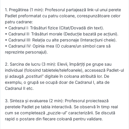
1. Pregătirea (1 min): Profesorul partajează link-ul unui perete
Padlet preformatat cu patru coloane, corespunzătoare celor
patru cadrane:
• Cadranul I: Trăsături fizice (Citat/Dovadă din text).
• Cadranul II: Trăsături morale (Deducție bazată pe acțiuni).
• Cadranul III: Relația cu alte personaje (Interacțiuni cheie).
• Cadranul IV: Opinia mea (O culoare/un simbol care să
reprezinte personajul).
2. Sarcina de lucru (3 min): Elevii, împărțiți pe grupe sau
individual (folosind tabletele/telefoanele), accesează Padlet-ul
și adaugă „postituri” digitale în coloana atribuită lor. De
exemplu, o grupă se ocupă doar de Cadranul I, alta de
Cadranul II etc.
3. Sinteza și evaluarea (2 min): Profesorul proiectează
peretele Padlet pe tabla interactivă. Se observă în timp real
cum se completează „puzzle-ul” caracterizării. Se discută
rapid o postare din fiecare coloană pentru validare.