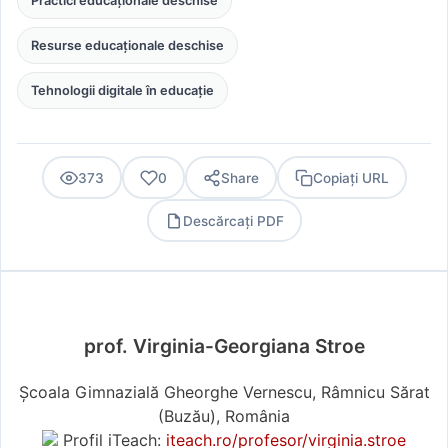
Practici educaționale deschise
Resurse educaționale deschise
Tehnologii digitale în educație
373
0
Share
Copiați URL
Descărcați PDF
PDF
prof. Virginia-Georgiana Stroe
Școala Gimnazială Gheorghe Vernescu, Râmnicu Sărat
(Buzău), România
Profil iTeach:
iteach.ro/profesor/virginia.stroe