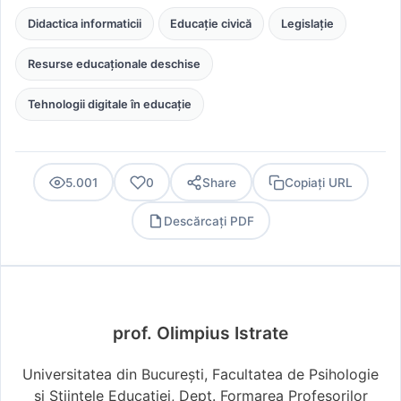
Didactica informaticii
Educație civică
Legislație
Resurse educaționale deschise
Tehnologii digitale în educație
5.001
0
Share
Copiați URL
Descărcați PDF
PDF
prof. Olimpius Istrate
Universitatea din București, Facultatea de Psihologie
și Științele Educației, Dept. Formarea Profesorilor