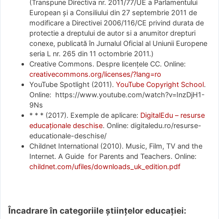
(Transpune Directiva nr. 2011/77/UE a Parlamentului
European și a Consiliului din 27 septembrie 2011 de
modificare a Directivei 2006/116/CE privind durata de
protectie a dreptului de autor si a anumitor drepturi
conexe, publicată în Jurnalul Oficial al Uniunii Europene
seria L nr. 265 din 11 octombrie 2011.)
Creative Commons. Despre licențele CC. Online:
creativecommons.org/licenses/?lang=ro
YouTube Spotlight (2011).
YouTube Copyright School
.
Online: https://www.youtube.com/watch?v=InzDjH1-
9Ns
* * * (2017). Exemple de aplicare:
DigitalEdu – resurse
educaționale deschise
. Online: digitaledu.ro/resurse-
educationale-deschise/
Childnet International (2010). Music, Film, TV and the
Internet. A Guide for Parents and Teachers. Online:
childnet.com/ufiles/downloads_uk_edition.pdf
Încadrare în categoriile științelor educației: