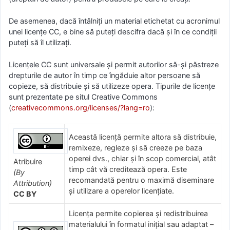
De asemenea, dacă întâlniți un material etichetat cu acronimul
unei licențe CC, e bine să puteți descifra dacă și în ce condiții
puteți să îl utilizați.
Licențele CC sunt universale și permit autorilor să-și păstreze
drepturile de autor în timp ce îngăduie altor persoane să
copieze, să distribuie și să utilizeze opera. Tipurile de licențe
sunt prezentate pe situl Creative Commons
(
creativecommons.org/licenses/?lang=ro
):
Această licență permite altora să distribuie,
remixeze, regleze și să creeze pe baza
operei dvs., chiar și în scop comercial, atât
Atribuire
timp cât vă creditează opera. Este
(By
recomandată pentru o maximă diseminare
Attribution)
și utilizare a operelor licențiate.
CC BY
Licența permite copierea și redistribuirea
materialului în formatul inițial sau adaptat –