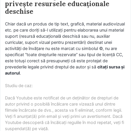
privește resursele educaționale
deschise
Chiar dacă un produs de tip text, grafică, material audiovizual
etc. pe care doriți să-l utilizați pentru elaborarea unui material
suport (resursă educațională deschisă sau nu, auxiliar
curricular, suport vizual pentru prezentări) destinat unei
activități de învățare nu este marcat cu simbolul ©, nu are
specificat ”toate drepturile rezervate” sau tipul de licență CC,
este totuși corect să presupuneți că este protejat de
prevederile legale privind dreptul de autor și să
citați sursa și
autorul
.
Studiu de caz:
Dacă Youtube este notificat de un deținător de drepturi de
autor privind o posibilă încălcare care vizează unul dintre
filmele încărcate de dvs., acesta va fi eliminat, conform legii.
Veți fi anunțat(ă) prin email și veți primi un avertisment. Dacă
Youtube descoperă că încălcați regulile în mod repetat, veți fi
suspendat(ă) pe viață.