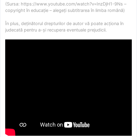
(Sursa: https://www.youtube.com/watch?v=InzDjH1-9Ns –
copyright în educație – alegeți subtitrarea în limba română)
În plus, deținătorul drepturilor de autor vă poate acționa în
judecată pentru a-și recupera eventuale prejudicii.