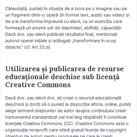
Câteodată, sunteți în situația de a lucra pe o imagine sau pe
un fragment dintr-o operă (în format text, audio sau video) și
de a le transforma împreună cu elevii, ca un exercițiu care
formează un anumit set de deprinderi, abilități, capacități.
Dacă dvs. sau elevii publicați rezultatul final, menționați
autorul operei inițiale și adăugați „transformare în scop
didactic” (cf. Art.33.d).
Utilizarea și publicarea de resurse
educaționale deschise sub licență
Creative Commons
Dacă dvs. sau elevii dvs. ați creat o resursă educațională
deschisă și doriți să o puneți la dispoziția altora, online, puteți
alege termenii drepturilor de autor asupra conținutului creat.
Instrumentul standardizat cel mai larg răspândit îl constituie
licențele Creative Commons (CC). Creative Commons este o
organizație nonprofit care oferă gratuit licențe de copyright
(drepturi de autor) pentru produsele pe care le creați.