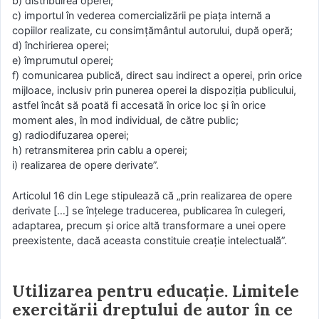
b) distribuirea operei;
c) importul în vederea comercializării pe piața internă a
copiilor realizate, cu consimțământul autorului, după operă;
d) închirierea operei;
e) împrumutul operei;
f) comunicarea publică, direct sau indirect a operei, prin orice
mijloace, inclusiv prin punerea operei la dispoziția publicului,
astfel încât să poată fi accesată în orice loc și în orice
moment ales, în mod individual, de către public;
g) radiodifuzarea operei;
h) retransmiterea prin cablu a operei;
i) realizarea de opere derivate”.
Articolul 16 din Lege stipulează că „prin realizarea de opere
derivate […] se înțelege traducerea, publicarea în culegeri,
adaptarea, precum și orice altă transformare a unei opere
preexistente, dacă aceasta constituie creație intelectuală”.
Utilizarea pentru educație. Limitele
exercitării dreptului de autor în ce