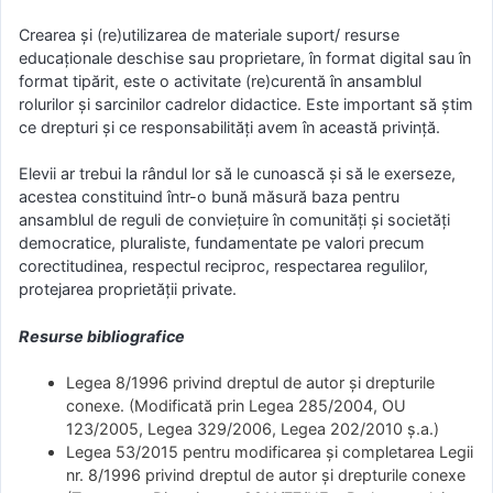
Crearea și (re)utilizarea de materiale suport/ resurse
educaționale deschise sau proprietare, în format digital sau în
format tipărit, este o activitate (re)curentă în ansamblul
rolurilor și sarcinilor cadrelor didactice. Este important să știm
ce drepturi și ce responsabilități avem în această privință.
Elevii ar trebui la rândul lor să le cunoască și să le exerseze,
acestea constituind într-o bună măsură baza pentru
ansamblul de reguli de conviețuire în comunități și societăți
democratice, pluraliste, fundamentate pe valori precum
corectitudinea, respectul reciproc, respectarea regulilor,
protejarea proprietății private.
Resurse bibliografice
Legea 8/1996 privind dreptul de autor şi drepturile
conexe. (Modificată prin Legea 285/2004, OU
123/2005, Legea 329/2006, Legea 202/2010 ș.a.)
Legea 53/2015 pentru modificarea și completarea Legii
nr. 8/1996 privind dreptul de autor și drepturile conexe