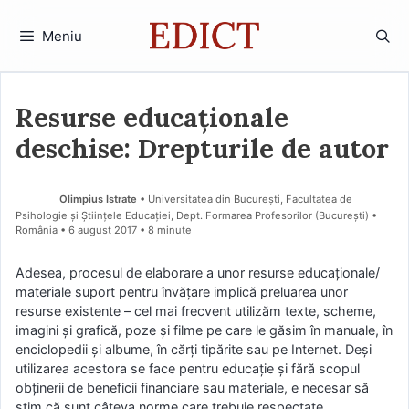
Sari
la
Meniu
conținut
Resurse educaționale
deschise: Drepturile de autor
Olimpius Istrate
• Universitatea din București, Facultatea de
Psihologie și Științele Educației, Dept. Formarea Profesorilor (Bucureşti) •
România
6 august 2017
• 8 minute
Adesea, procesul de elaborare a unor resurse educaționale/
materiale suport pentru învățare implică preluarea unor
resurse existente – cel mai frecvent utilizăm texte, scheme,
imagini și grafică, poze și filme pe care le găsim în manuale, în
enciclopedii și albume, în cărți tipărite sau pe Internet. Deși
utilizarea acestora se face pentru educație și fără scopul
obținerii de beneficii financiare sau materiale, e necesar să
știm că sunt câteva norme care trebuie respectate.