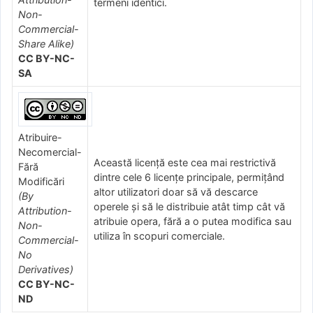
termeni identici.
Non-
Commercial-
Share Alike)
CC BY-NC-
SA
Atribuire-
Necomercial-
Această licență este cea mai restrictivă
Fără
dintre cele 6 licențe principale, permițând
Modificări
altor utilizatori doar să vă descarce
(By
operele și să le distribuie atât timp cât vă
Attribution-
atribuie opera, fără a o putea modifica sau
Non-
utiliza în scopuri comerciale.
Commercial-
No
Derivatives)
CC BY-NC-
ND