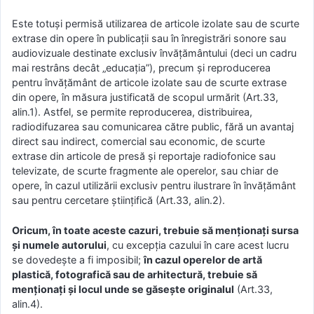
Este totuși permisă utilizarea de articole izolate sau de scurte
extrase din opere în publicații sau în înregistrări sonore sau
audiovizuale destinate exclusiv învățământului (deci un cadru
mai restrâns decât „educația”), precum și reproducerea
pentru învățământ de articole izolate sau de scurte extrase
din opere, în măsura justificată de scopul urmărit (Art.33,
alin.1). Astfel, se permite reproducerea, distribuirea,
radiodifuzarea sau comunicarea către public, fără un avantaj
direct sau indirect, comercial sau economic, de scurte
extrase din articole de presă și reportaje radiofonice sau
televizate, de scurte fragmente ale operelor, sau chiar de
opere, în cazul utilizării exclusiv pentru ilustrare în învățământ
sau pentru cercetare științifică (Art.33, alin.2).
Oricum, în toate aceste cazuri, trebuie să menționați sursa
și numele autorului
, cu excepția cazului în care acest lucru
se dovedește a fi imposibil;
în cazul operelor de artă
plastică, fotografică sau de arhitectură, trebuie să
menționați și locul unde se găsește originalul
(Art.33,
alin.4).