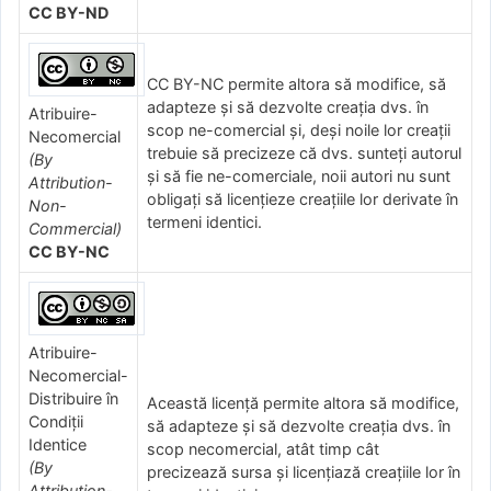
CC BY-ND
CC BY-NC permite altora să modifice, să
adapteze și să dezvolte creația dvs. în
Atribuire-
scop ne-comercial și, deși noile lor creații
Necomercial
trebuie să precizeze că dvs. sunteți autorul
(By
și să fie ne-comerciale, noii autori nu sunt
Attribution-
obligați să licențieze creațiile lor derivate în
Non-
termeni identici.
Commercial)
CC BY-NC
Atribuire-
Necomercial-
Distribuire în
Această licență permite altora să modifice,
Condiţii
să adapteze și să dezvolte creația dvs. în
Identice
scop necomercial, atât timp cât
(By
precizează sursa și licențiază creațiile lor în
Attribution-