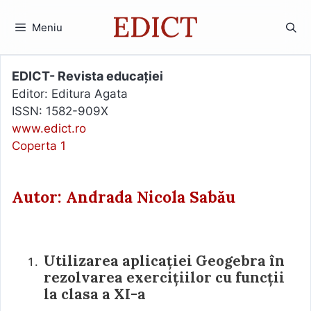
Sari
la
Meniu
conținut
EDICT- Revista educației
Editor: Editura Agata
ISSN: 1582-909X
www.edict.ro
Coperta 1
Autor: Andrada Nicola Sabău
Utilizarea aplicației Geogebra în
rezolvarea exercițiilor cu funcții
la clasa a XI-a