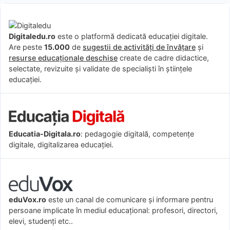
Digitaledu.ro
este o platformă dedicată educației digitale.
Are peste
15.000
de
sugestii de activități de învățare
și
resurse educaționale deschise
create de cadre didactice,
selectate, revizuite și validate de specialiști în științele
educației.
Educatia-Digitala.ro
: pedagogie digitală, competențe
digitale, digitalizarea educației.
eduVox.ro
este un canal de comunicare și informare pentru
persoane implicate în mediul educațional: profesori, directori,
elevi, studenți etc..