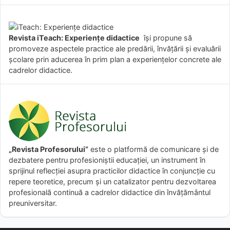
Revista iTeach: Experienţe didactice
îşi propune să
promoveze aspectele practice ale predării, învăţării şi evaluării
şcolare prin aducerea în prim plan a experienţelor concrete ale
cadrelor didactice.
„Revista Profesorului”
este o platformă de comunicare și de
dezbatere pentru profesioniștii educației, un instrument în
sprijinul reflecției asupra practicilor didactice în conjuncție cu
repere teoretice, precum și un catalizator pentru dezvoltarea
profesională continuă a cadrelor didactice din învățământul
preuniversitar.