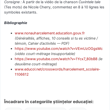
Consigne :
À partir de la vidéo de la chanson
Cuvintele tale
(Tes mots) de Nicole Cherry, commentez en 8 à 10 lignes les
symboles existants.
Bibliographie
www.nonauharcelement.education.gouv.fr
(Généralités, affiches, 10 conseils si tu es victime /
témoin, Cahier d’activités — PDF)
https://www.youtube.com/watch?v=VEmUzOGgsMc
(vidéo court-métrage Insupportable)
https://www.youtube.com/watch?v=1Ycx7_80bB8
(le
deuxième court-métrage)
www.educol.net/crosswords/harcelement_scolaire-
1106612
Încadrare în categoriile științelor educației: