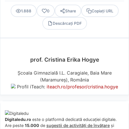
1.888
0
Share
Copiați URL
Descărcați PDF
PDF
prof. Cristina Erika Hogye
Școala Gimnazială I.L. Caragiale, Baia Mare
(Maramureş), România
Profil iTeach:
iteach.ro/profesor/cristina.hogye
Digitaledu.ro
este o platformă dedicată educației digitale.
Are peste
15.000
de
sugestii de activități de învățare
și