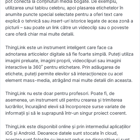
pot conecta la conținuturi media bogate. De exemplu,
utilizarea unui tablou celebru, apoi plasarea etichetelor în
anumite puncte special selectate pentru a oferi text care
explică o tehnică sau
insert-uri
istorice legate de acea zonă a
picturii – sau poate un link către un videoclip sau o poveste
care oferă chiar mai multe detalii.
ThingLink este un instrument inteligent care face ca
adnotarea articolelor digitale să fie foarte simplă. Puteți utiliza
imagini preluate, imagini proprii, videoclipuri sau imagini
interactive la 360˚ pentru etichetare. Prin adăugarea de
etichete, puteți permite elevilor să interacționeze cu acel
element mass-media, atrăgând mai multe detalii din aceasta.
ThingLink nu este doar pentru profesori. Poate fi, de
asemenea, un instrument util pentru crearea și trimiterea
lucrărilor, încurajând elevii să încorporeze surse variate de
informații și să le suprapună într-un singur proiect coerent.
ThingLink este disponibil online și prin intermediul aplicațiilor
iOS și Android. Deoarece datele sunt stocate în cloud,
acestea sunt folosite cu impact redus pe dispozitive și sunt