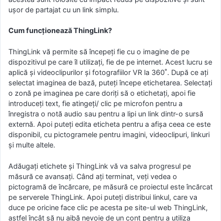
ușor de partajat cu un link simplu.
Cum funcționează ThingLink?
ThingLink vă permite să începeți fie cu o imagine de pe
dispozitivul pe care îl utilizați, fie de pe internet. Acest lucru se
aplică și videoclipurilor și fotografiilor VR la 360˚. După ce ați
selectat imaginea de bază, puteți începe etichetarea. Selectați
o zonă pe imaginea pe care doriți să o etichetați, apoi fie
introduceți text, fie atingeți/ clic pe microfon pentru a
înregistra o notă audio sau pentru a lipi un link dintr-o sursă
externă. Apoi puteți edita eticheta pentru a afișa ceea ce este
disponibil, cu pictogramele pentru imagini, videoclipuri, linkuri
și multe altele.
Adăugați etichete și ThingLink vă va salva progresul pe
măsură ce avansați. Când ați terminat, veți vedea o
pictogramă de încărcare, pe măsură ce proiectul este încărcat
pe serverele ThingLink. Apoi puteți distribui linkul, care va
duce pe oricine face clic pe acesta pe site-ul web ThingLink,
astfel încât să nu aibă nevoie de un cont pentru a utiliza