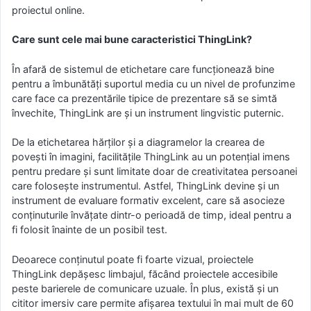
proiectul online.
Care sunt cele mai bune caracteristici ThingLink?
În afară de sistemul de etichetare care funcționează bine
pentru a îmbunătăți suportul media cu un nivel de profunzime
care face ca prezentările tipice de prezentare să se simtă
învechite, ThingLink are și un instrument lingvistic puternic.
De la etichetarea hărților și a diagramelor la crearea de
povești în imagini, facilitățile ThingLink au un potențial imens
pentru predare și sunt limitate doar de creativitatea persoanei
care folosește instrumentul. Astfel, ThingLink devine și un
instrument de evaluare formativ excelent, care să asocieze
conținuturile învățate dintr-o perioadă de timp, ideal pentru a
fi folosit înainte de un posibil test.
Deoarece conținutul poate fi foarte vizual, proiectele
ThingLink depășesc limbajul, făcând proiectele accesibile
peste barierele de comunicare uzuale. În plus, există și un
cititor imersiv care permite afișarea textului în mai mult de 60