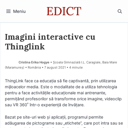
Sari
la
Meniu
conținut
Imagini interactive cu
Thinglink
Cristina Erika Hogye
• Școala Gimnazială I.L. Caragiale, Baia Mare
(Maramureş) • România
7 august 2021
• 4 minute
ThingLink face ca educația să fie captivantă, prin utilizarea
mijloacelor media. Este o modalitate de a utiliza tehnologia
pentru a face activitățile educaționale mai antrenante,
permițând profesorilor să transforme orice imagine, videoclip
sau VR 360˚ într-o experiență de învățare.
Bazat pe site-uri web și aplicații, programul permite
adăugarea de pictograme sau „etichete”, care pot intra sau se