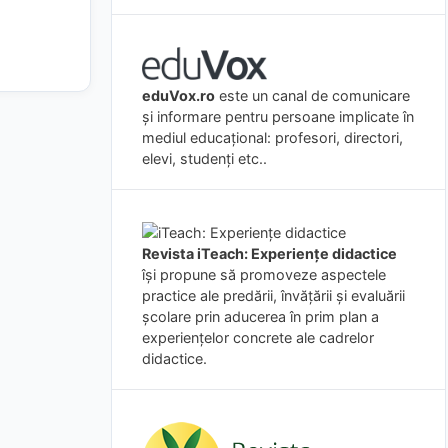
eduVox.ro
este un canal de comunicare
și informare pentru persoane implicate în
mediul educațional: profesori, directori,
elevi, studenți etc..
Revista iTeach: Experienţe didactice
îşi propune să promoveze aspectele
practice ale predării, învăţării şi evaluării
şcolare prin aducerea în prim plan a
experienţelor concrete ale cadrelor
didactice.