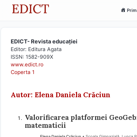
Sari
Prim
la
conținut
EDICT- Revista educației
Editor: Editura Agata
ISSN: 1582-909X
www.edict.ro
Coperta 1
Autor: Elena Daniela Crăciun
Valorificarea platformei GeoGeb
matematicii
Elena Daniela Crăciun
• Școala Gimnazială, Lunca P