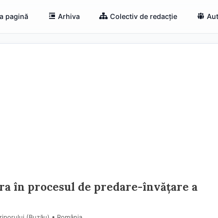
a pagină
Arhiva
Colectiv de redacție
Aut
ra în procesul de predare-învățare a
riporului (Buzău) • România