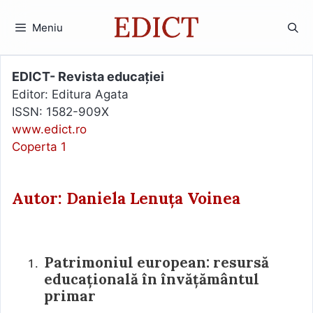
Sari
la
Meniu
conținut
EDICT- Revista educației
Editor: Editura Agata
ISSN: 1582-909X
www.edict.ro
Coperta 1
Autor: Daniela Lenuța Voinea
Patrimoniul european: resursă
educațională în învățământul
primar