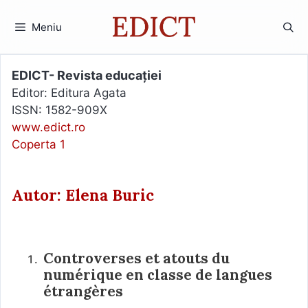
Sari
la
Meniu
conținut
EDICT- Revista educației
Editor: Editura Agata
ISSN: 1582-909X
www.edict.ro
Coperta 1
Autor: Elena Buric
Controverses et atouts du
numérique en classe de langues
étrangères