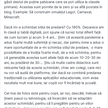
găsit destul de puține șabloane care se pot utiliza la clasele
primare). Acestea sunt pornite de la zero și se află postate în
blog. Exemple: Să construim omulețul Lego!, Carnaval,
Minecraft.
Dacă mi-a schimbat stilul de predare? Cu 180%. Deoarece am
în clasă și tablă digitală, pot spune că lucrez total diferit față
de cum lucram și acum 3-4 ani… Știm că această pandemie a
adus foarte multă suferință și necaz, dar pentru mine a adus o
mare oportunitate de a-mi schimba stilul de predare, o mare
posibilitate de a învăța foarte mult, de a mă schimba, pentru
că generațiile acestea sunt altele față de acum 10-20-30 de
ani, eu predând de 30…. Știu că multe cadre didactice sunt
reticente față de aceste schimbări, chiar am colegi, care nici
nu vor să audă de platforme, dar dacă se combină predarea
tradițională cu utilizarea aplicațiilor educaționale, vom avea
rezultate mult mai bune, iar copiii vor fi încântați la școală.
Cel mai de folos este pentru copii, iar noi, dascălii, trebuie să
ținem pasul cu tehnologia, să încercăm să ne adaptăm
acestor schimbări, pentru că îi pregătim pentru un viitor