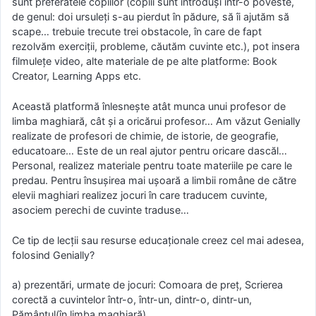
sunt preferatele copiilor (copiii sunt introduși într-o poveste,
de genul: doi ursuleți s-au pierdut în pădure, să îi ajutăm să
scape… trebuie trecute trei obstacole, în care de fapt
rezolvăm exerciții, probleme, căutăm cuvinte etc.), pot insera
filmulețe video, alte materiale de pe alte platforme: Book
Creator, Learning Apps etc.
Această platformă înlesnește atât munca unui profesor de
limba maghiară, cât și a oricărui profesor… Am văzut Genially
realizate de profesori de chimie, de istorie, de geografie,
educatoare… Este de un real ajutor pentru oricare dascăl…
Personal, realizez materiale pentru toate materiile pe care le
predau. Pentru însușirea mai ușoară a limbii române de către
elevii maghiari realizez jocuri în care traducem cuvinte,
asociem perechi de cuvinte traduse…
Ce tip de lecții sau resurse educaționale creez cel mai adesea,
folosind Genially?
a) prezentări, urmate de jocuri: Comoara de preț, Scrierea
corectă a cuvintelor într-o, într-un, dintr-o, dintr-un,
Pământul(în limba maghiară)