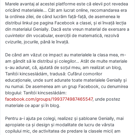
Marele avantaj al acestei platforme este că elevii pot revedea
oricând materialele… Cât am lucrat online, recomandarea era
la ordinea zilei, de când lucrăm față-față, de asemenea le
distribui linkul pe pagina Facebook a clasei, și ei învață lecția
din materialul Genially. Dacă este vreun material de exersare a
cuvintelor din vocabular, exerciții de matematică, rezolvă
cvizurile, jocurile, până le învață.
De când am văzut ce impact au materialele la clasa mea, m-
am gândit să le distribui și colegilor… Atât de multe materiale
s-au adunat, că, ajutată de soțul meu, am realizat un blog,
Tanítói kincsesládám, tradusă: Cufărul comorilor
educaționale, unde sunt adunate toate materialele Genially și
nu numai. De asemenea am un grup Facebook, cu denumirea
blogului: Tanítói kincsesládám:
facebook.com/groups/1993774987465547
, unde postez
materiale ce apar și în blog.
Pentru a-i ajuta pe colegi, realizez și șabloane Genially, mai
apropiate ca și design și modalitate de lucru de vârsta
copilului mic, de activitatea de predare la clasele mici( am