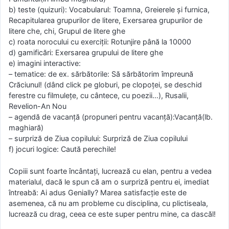
b) teste (quizuri): Vocabularul: Toamna, Greierele și furnica,
Recapitularea grupurilor de litere, Exersarea grupurilor de
litere che, chi, Grupul de litere ghe
c) roata norocului cu exerciții: Rotunjire până la 10000
d) gamificări: Exersarea grupului de litere ghe
e) imagini interactive:
– tematice: de ex. sărbătorile: Să sărbătorim împreună
Crăciunul! (dând click pe globuri, pe clopoței, se deschid
ferestre cu filmulețe, cu cântece, cu poezii…), Rusalii,
Revelion-An Nou
– agendă de vacanță (propuneri pentru vacanță):Vacanță(lb.
maghiară)
– surpriză de Ziua copilului: Surpriză de Ziua copilului
f) jocuri logice: Caută perechile!
Copiii sunt foarte încântați, lucrează cu elan, pentru a vedea
materialul, dacă le spun că am o surpriză pentru ei, imediat
întreabă: Ai adus Genially? Marea satisfacție este de
asemenea, că nu am probleme cu disciplina, cu plictiseala,
lucrează cu drag, ceea ce este super pentru mine, ca dascăl!