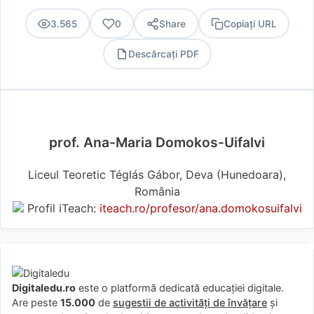
3.565
0
Share
Copiați URL
Descărcați PDF
PDF
prof. Ana-Maria Domokos-Uifalvi
Liceul Teoretic Téglás Gábor, Deva (Hunedoara),
România
Profil iTeach:
iteach.ro/profesor/ana.domokosuifalvi
Digitaledu.ro
este o platformă dedicată educației digitale.
Are peste
15.000
de
sugestii de activități de învățare
și