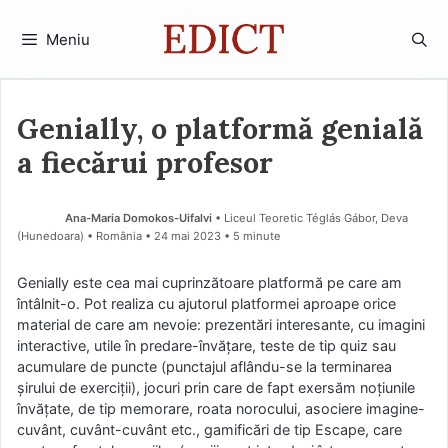
Sari
la
Meniu
conținut
Genially, o platformă genială
a fiecărui profesor
Ana-Maria Domokos-Uifalvi
• Liceul Teoretic Téglás Gábor, Deva
(Hunedoara) • România
24 mai 2023
• 5 minute
Genially este cea mai cuprinzătoare platformă pe care am
întâlnit-o. Pot realiza cu ajutorul platformei aproape orice
material de care am nevoie: prezentări interesante, cu imagini
interactive, utile în predare-învățare, teste de tip quiz sau
acumulare de puncte (punctajul aflându-se la terminarea
șirului de exerciții), jocuri prin care de fapt exersăm noțiunile
învățate, de tip memorare, roata norocului, asociere imagine-
cuvânt, cuvânt-cuvânt etc., gamificări de tip Escape, care