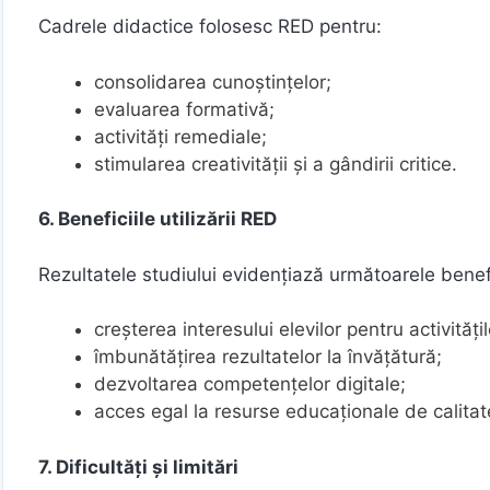
Cadrele didactice folosesc RED pentru:
consolidarea cunoștințelor;
evaluarea formativă;
activități remediale;
stimularea creativității și a gândirii critice.
6. Beneficiile utilizării RED
Rezultatele studiului evidențiază următoarele benefi
creșterea interesului elevilor pentru activități
îmbunătățirea rezultatelor la învățătură;
dezvoltarea competențelor digitale;
acces egal la resurse educaționale de calitat
7. Dificultăți și limitări