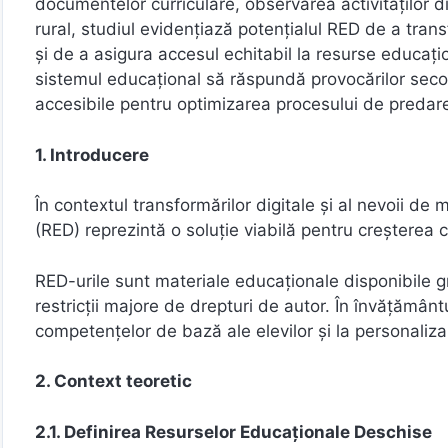
documentelor curriculare, observarea activităților d
rural, studiul evidențiază potențialul RED de a trans
și de a asigura accesul echitabil la resurse educați
sistemul educațional să răspundă provocărilor secolu
accesibile pentru optimizarea procesului de predare
1. Introducere
În contextul transformărilor digitale și al nevoii d
(RED) reprezintă o soluție viabilă pentru creșterea c
RED-urile sunt materiale educaționale disponibile grat
restricții majore de drepturi de autor. În învățământ
competențelor de bază ale elevilor și la personalizar
2. Context teoretic
2.1. Definirea Resurselor Educaționale Deschise