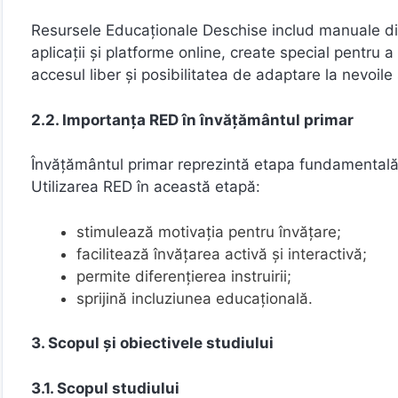
Resursele Educaționale Deschise includ manuale digita
aplicații și platforme online, create special pentru a
accesul liber și posibilitatea de adaptare la nevoile s
2.2. Importanța RED în învățământul primar
Învățământul primar reprezintă etapa fundamentală î
Utilizarea RED în această etapă:
stimulează motivația pentru învățare;
facilitează învățarea activă și interactivă;
permite diferențierea instruirii;
sprijină incluziunea educațională.
3. Scopul și obiectivele studiului
3.1. Scopul studiului