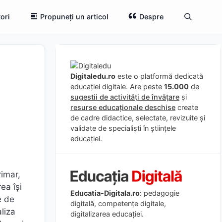
ori
Propuneți un articol
Despre
Digitaledu.ro
este o platformă dedicată
educației digitale. Are peste
15.000
de
sugestii de activități de învățare
și
resurse educaționale deschise
create
de cadre didactice, selectate, revizuite și
validate de specialiști în științele
educației.
rimar,
ea își
Educatia-Digitala.ro
: pedagogie
e de
digitală, competențe digitale,
aliza
digitalizarea educației.