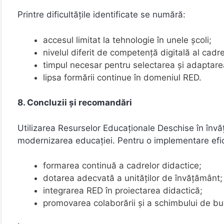
Printre dificultățile identificate se numără:
accesul limitat la tehnologie în unele școli;
nivelul diferit de competență digitală al cadre
timpul necesar pentru selectarea și adaptare
lipsa formării continue în domeniul RED.
8. Concluzii și recomandări
Utilizarea Resurselor Educaționale Deschise în înv
modernizarea educației. Pentru o implementare ef
formarea continuă a cadrelor didactice;
dotarea adecvată a unităților de învățământ;
integrarea RED în proiectarea didactică;
promovarea colaborării și a schimbului de bun