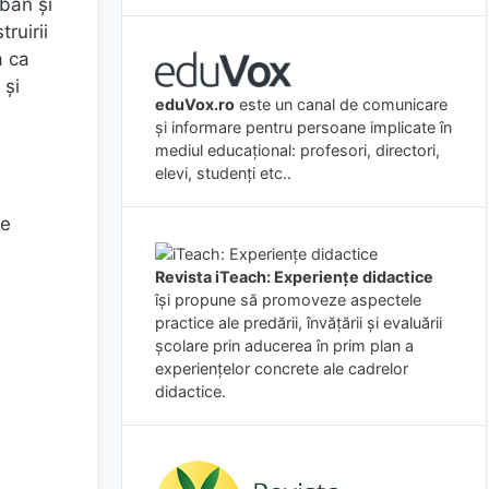
rban și
ruirii
a ca
 și
eduVox.ro
este un canal de comunicare
și informare pentru persoane implicate în
mediul educațional: profesori, directori,
elevi, studenți etc..
se
Revista iTeach: Experienţe didactice
îşi propune să promoveze aspectele
practice ale predării, învăţării şi evaluării
şcolare prin aducerea în prim plan a
experienţelor concrete ale cadrelor
didactice.