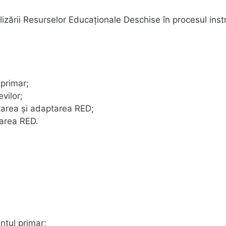
lizării Resurselor Educaționale Deschise în procesul inst
 primar;
evilor;
ctarea și adaptarea RED;
izarea RED.
ntul primar;