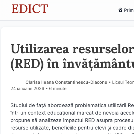
Sari
Prim
la
conținut
Utilizarea resurselo
(RED) în învățământu
Clarisa Ileana Constantinescu-Diaconu
• Liceul Teor
24 ianuarie 2026
• 6 minute
Studiul de față abordează problematica utilizării R
într-un context educațional marcat de nevoia acceler
propune să analizeze impactul RED asupra procesului 
resurse utilizate, beneficiile pentru elevi și cadre d