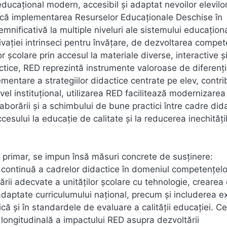
ducațional modern, accesibil și adaptat nevoilor elevilo
ă că implementarea Resurselor Educaționale Deschise în
ificativă la multiple niveluri ale sistemului educaționa
tivației intrinseci pentru învățare, de dezvoltarea compet
 școlare prin accesul la materiale diverse, interactive ș
actice, RED reprezintă instrumente valoroase de diferenț
ementare a strategiilor didactice centrate pe elev, contr
ivel instituțional, utilizarea RED facilitează modernizarea
aborării și a schimbului de bune practici între cadre did
cesului la educație de calitate și la reducerea inechități
primar, se impun însă măsuri concrete de susținere:
continuă a cadrelor didactice în domeniul competențelo
otării adecvate a unităților școlare cu tehnologie, crearea
daptate curriculumului național, precum și includerea ex
că și în standardele de evaluare a calității educației. Ce
 longitudinală a impactului RED asupra dezvoltării