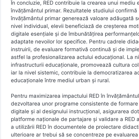
În concluzie, RED contribuie la crearea unui mediu e
învățământul primar. Rezultatele studiului confirm
învățământul primar generează valoare adăugată semn
nivel individual, elevii beneficiază de creșterea mo
digitale esențiale și de îmbunătățirea performanțelor
adaptate nevoilor lor specifice. Pentru cadrele did
instruirii, de evaluare formativă continuă și de impl
astfel la profesionalizarea actului educațional. La n
infrastructurii educaționale, promovează cultura col
iar la nivel sistemic, contribuie la democratizarea ac
educaționale între mediul urban și rural.
Pentru maximizarea impactului RED în învățământul 
dezvoltarea unor programe consistente de formare 
digitale și al designului instrucțional, asigurarea d
platforme naționale de partajare și validare a RED a
a utilizării RED în documentele de proiectare didacti
ulterioare ar trebui să se concentreze pe evaluarea