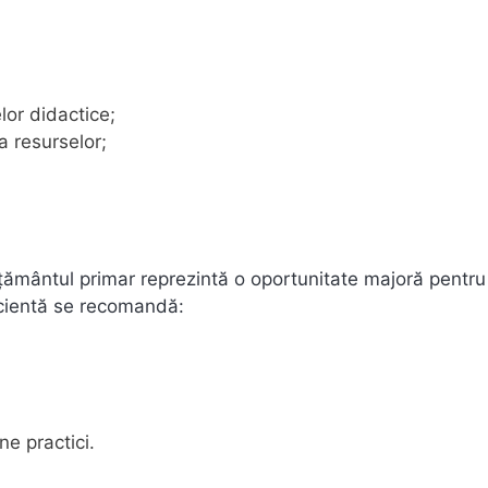
lor didactice;
a resurselor;
ățământul primar reprezintă o oportunitate majoră pentru
icientă se recomandă:
e practici.