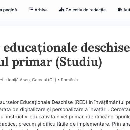
a pagină
Arhiva
Colectiv de redacție
Aut
r educaționale deschise
l primar (Studiu)
etic Ioniță Asan, Caracal (Olt) • România
esurselor Educaționale Deschise (RED) în învățământul p
ată de digitalizare și personalizare a învățării. Cercetar
instructiv-educativ la nivel primar, identificând tipuril
idactice, precum și dificultățile de implementare. Prin an