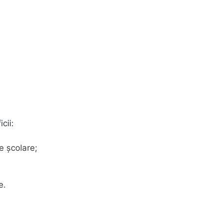
cii:
le școlare;
e.