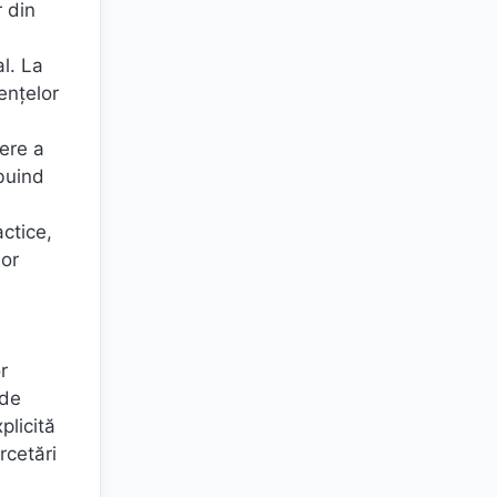
r din
l. La
ențelor
i
iere a
ibuind
actice,
lor
r
 de
plicită
rcetări