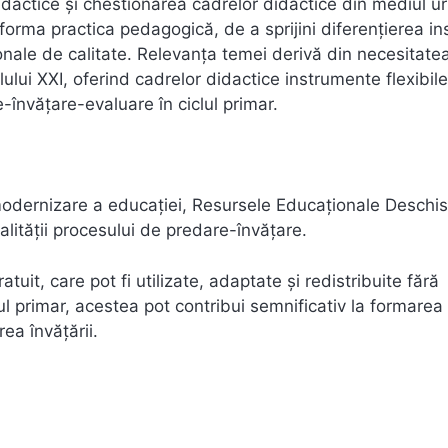
idactice și chestionarea cadrelor didactice din mediul u
forma practica pedagogică, de a sprijini diferențierea inst
onale de calitate. Relevanța temei derivă din necesitate
lui XXI, oferind cadrelor didactice instrumente flexibile
-învățare-evaluare în ciclul primar.
e modernizare a educației, Resursele Educaționale Deschi
alității procesului de predare-învățare.
uit, care pot fi utilizate, adaptate și redistribuite fără
ul primar, acestea pot contribui semnificativ la formarea
ea învățării.