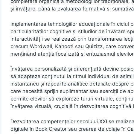
completare organică a metodologiilor tradiționale, 
și învățare, până la evaluarea formativă și sumativă
Implementarea tehnologiilor educaționale în ciclul 
particularităților cognitive și stilurilor de învățare
interactivității se realizează prin transformarea lecți
precum Wordwall, Kahoot! sau Quizizz, care convertes
menținând atenția focalizată și entuziasmul elevilor p
Învățarea personalizată și diferențiată devine posibi
să adapteze conținutul la ritmul individual de asimi
instantaneu și rapoarte analitice detaliate despre p
care necesită sprijin suplimentar sau exerciții de a
permite elevilor să exploreze tururi virtuale, conținu
învățarea vizuală, crucială în dezvoltarea cognitivă l
Dezvoltarea competențelor secolului XXI se realizeaz
digitale în Book Creator sau crearea de colaje în Ca