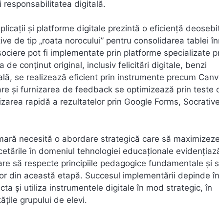
 responsabilitatea digitală.
ații și platforme digitale prezintă o eficiență deosebi
tive de tip „roata norocului” pentru consolidarea tablei înm
asociere pot fi implementate prin platforme specializate 
e conținut original, inclusiv felicitări digitale, benzi
ală, se realizează eficient prin instrumente precum Can
re și furnizarea de feedback se optimizează prin teste 
zarea rapidă a rezultatelor prin Google Forms, Socrativ
rimară necesită o abordare strategică care să maximizez
ercetările în domeniul tehnologiei educaționale evidențiaz
care să respecte principiile pedagogice fundamentale și 
ilor din această etapă. Succesul implementării depinde î
a și utiliza instrumentele digitale în mod strategic, în
ățile grupului de elevi.