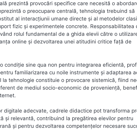
itală prezintă provocări specifice care necesită o abordar
reprezintă o preocupare centrală, tehnologia trebuind să
itut al interacțiunii umane directe și al metodelor clas
 suport fizic și experimentele concrete. Responsabilitatea 
vând rolul fundamental de a ghida elevii către o utilizar
nța online și dezvoltarea unei atitudini critice față de
o condiție sine qua non pentru integrarea eficientă, prof
pentru familiarizarea cu noile instrumente și adaptarea 
il la tehnologie constituie o provocare sistemică, fiind n
indiferent de mediul socio-economic de proveniență, benef
ternet.
lor digitale adecvate, cadrele didactice pot transforma p
 și relevantă, contribuind la pregătirea elevilor pentru
porană și pentru dezvoltarea competențelor necesare suc