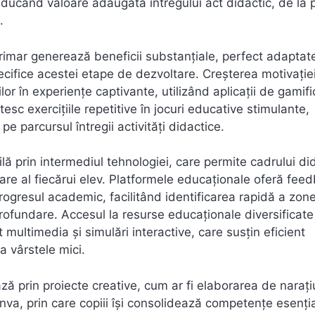
aducând valoare adăugată întregului act didactic, de la 
.
primar generează beneficii substanțiale, perfect adaptat
 specifice acestei etape de dezvoltare. Creșterea motivației
ilor în experiențe captivante, utilizând aplicații de gamif
c exercițiile repetitive în jocuri educative stimulante,
e parcursul întregii activități didactice.
lă prin intermediul tehnologiei, care permite cadrului di
lare al fiecărui elev. Platformele educaționale oferă fee
rogresul academic, facilitând identificarea rapidă a zone
profundare. Accesul la resurse educaționale diversificate
t multimedia și simulări interactive, care susțin eficient
a vârstele mici.
ă prin proiecte creative, cum ar fi elaborarea de narați
nva, prin care copiii își consolidează competențe esenți