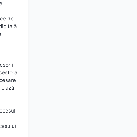
e
ice de
digitală
e
esorii
acestora
ecesare
iciază
rocesul
cesului