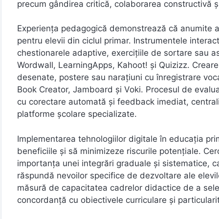
precum gândirea critică, colaborarea constructivă și
Experiența pedagogică demonstrează că anumite aplic
pentru elevii din ciclul primar. Instrumentele interac
chestionarele adaptive, exercițiile de sortare sau 
Wordwall, LearningApps, Kahoot! și Quizizz. Crearea d
desenate, postere sau narațiuni cu înregistrare voc
Book Creator, Jamboard și Voki. Procesul de evalua
cu corectare automată și feedback imediat, centrali
platforme școlare specializate.
Implementarea tehnologiilor digitale în educația p
beneficiile și să minimizeze riscurile potențiale. C
importanța unei integrări graduale și sistematice, 
răspundă nevoilor specifice de dezvoltare ale elev
măsură de capacitatea cadrelor didactice de a select
concordanță cu obiectivele curriculare și particularit