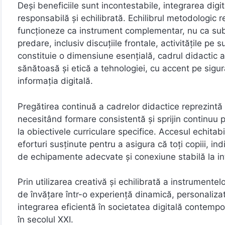
Deși beneficiile sunt incontestabile, integrarea dig
responsabilă și echilibrată. Echilibrul metodologic 
funcționeze ca instrument complementar, nu ca subst
predare, inclusiv discuțiile frontale, activitățile pe
constituie o dimensiune esențială, cadrul didactic a
sănătoasă și etică a tehnologiei, cu accent pe sigura
informația digitală.
Pregătirea continuă a cadrelor didactice reprezintă 
necesitând formare consistentă și sprijin continuu 
la obiectivele curriculare specifice. Accesul echitab
eforturi susținute pentru a asigura că toți copiii, 
de echipamente adecvate și conexiune stabilă la in
Prin utilizarea creativă și echilibrată a instrumente
de învățare într-o experiență dinamică, personalizată
integrarea eficientă în societatea digitală contem
în secolul XXI.