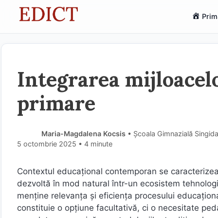
Sari
Prim
la
conținut
Integrarea mijloacelo
primare
Maria-Magdalena Kocsis
• Școala Gimnazială Singida
5 octombrie 2025
• 4 minute
Contextul educațional contemporan se caracterizează
dezvoltă în mod natural într-un ecosistem tehnologic 
menține relevanța și eficiența procesului educaționa
constituie o opțiune facultativă, ci o necesitate p