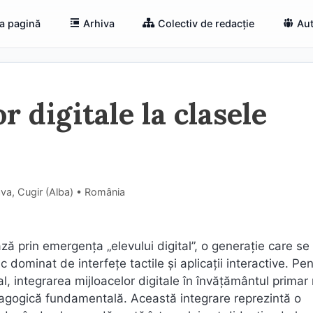
a pagină
Arhiva
Colectiv de redacție
Aut
r digitale la clasele
va, Cugir (Alba) • România
 prin emergența „elevului digital”, o generație care se
dominat de interfețe tactile și aplicații interactive. Pen
l, integrarea mijloacelor digitale în învățământul primar
edagogică fundamentală. Această integrare reprezintă o