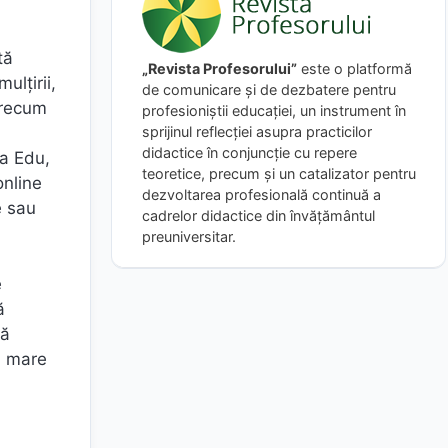
tă
„Revista Profesorului”
este o platformă
ulțirii,
de comunicare și de dezbatere pentru
precum
profesioniștii educației, un instrument în
sprijinul reflecției asupra practicilor
didactice în conjuncție cu repere
va Edu,
teoretice, precum și un catalizator pentru
online
dezvoltarea profesională continuă a
e sau
cadrelor didactice din învățământul
preuniversitar.
e
ă
să
n mare