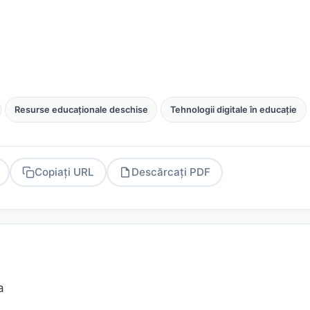
Resurse educaționale deschise
Tehnologii digitale în educație
Copiați URL
Descărcați PDF
PDF
a