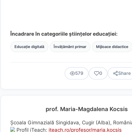
Încadrare în categoriile științelor educației:
Educație digitală
Învățământ primar
Mijloace didactice
579
0
Share
prof. Maria-Magdalena Kocsis
Școala Gimnazială Singidava, Cugir (Alba), Români
Profil iTeach:
iteach.ro/profesor/maria.kocsis