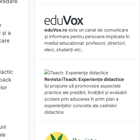
predare
e
eduVox.ro
este un canal de comunicare
 și a
și informare pentru persoane implicate în
icare
mediul educațional: profesori, directori,
elevi, studenți etc..
dactic
Revista iTeach: Experienţe didactice
dback
îşi propune să promoveze aspectele
lor
practice ale predării, învăţării şi evaluării
şcolare prin aducerea în prim plan a
experienţelor concrete ale cadrelor
didactice.
uni
ale