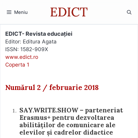
Sari
la
Meniu
conținut
EDICT- Revista educației
Editor: Editura Agata
ISSN: 1582-909X
www.edict.ro
Coperta 1
Numărul 2
februarie
2018
SAY.WRITE.SHOW – parteneriat
Erasmus+ pentru dezvoltarea
abilităților de comunicare ale
elevilor și cadrelor didactice