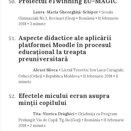
Proiectul eTwinning EU-MAGIC
Laura-Maria Gheorghiță-Schipor
• Școala
Gimnazială Nr.3, Rovinari (Gorj) • România
11 februarie
2018
• 3 minute
Aspecte didactice ale aplicării
platformei Moodle în procesul
educațional la treapta
preuniversitară
Alexei Slivca
• Liceul Teoretic Ion Luca Caragiale,
Orhei (Orhei) • Republica Moldova
11 februarie 2018
• 6
minute
Efectele micului ecran asupra
minții copilului
Tita-Viorica Drăghici
• Grădinița cu Program
Prelungit Vis de Copil, Tg.Jiu (Gorj) • România
11 februarie
2018
• 2 minute