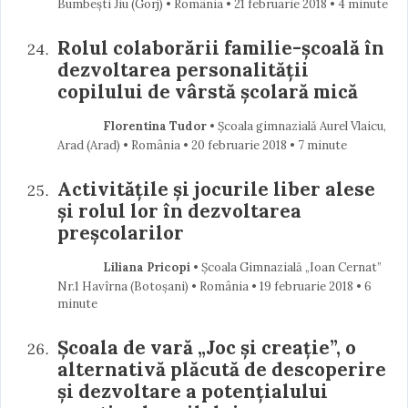
Bumbești Jiu (Gorj) • România
21 februarie 2018
• 4 minute
Rolul colaborării familie-şcoală în
dezvoltarea personalităţii
copilului de vârstă şcolară mică
Florentina Tudor
• Școala gimnazială Aurel Vlaicu,
Arad (Arad) • România
20 februarie 2018
• 7 minute
Activităţile şi jocurile liber alese
şi rolul lor în dezvoltarea
preşcolarilor
Liliana Pricopi
• Școala Gimnazială „Ioan Cernat”
Nr.1 Havîrna (Botoşani) • România
19 februarie 2018
• 6
minute
Școala de vară „Joc şi creație”, o
alternativă plăcută de descoperire
şi dezvoltare a potenţialului