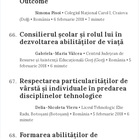
Outcome
Simona Pisoi
• Colegiul Național Carol I, Craiova
(Dolj) • România
6 februarie 2018
• 7 minute
Consilierul școlar și rolul lui în
dezvoltarea abilităților de viață
Gabriela-Maria Vâlcea
• Centrul Județean de
Resurse și Asistență Educațională Gorj (Gorj) • România
5
februarie 2018
• 6 minute
Respectarea particularităţilor de
vârstă şi individuale în predarea
disciplinelor tehnologice
Delia-Nicoleta Vieru
• Liceul Tehnologic Elie
Radu, Botoșani (Botoşani) • România
5 februarie 2018
• 6
minute
Formarea abilităților de