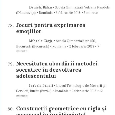
Daniela Bălan
• Școala Gimnazială Vulcana Pandele
(Dâmboviţa) • România
3 februarie 2018
• 5 minute
Jocuri pentru exprimarea
emoțiilor
Mihaela Cârja
• Școala Gimnazială nr. 156,
București (Bucureşti) • România
2 februarie 2018
• 7
minute
Necesitatea abordării metodei
socratice în dezvoltarea
adolescentului
Izabela Panait
• Liceul Tehnologic de Meserii și
Servicii, Buzău (Buzău) • România
2 februarie 2018
• 12
minute
Construcții geometrice cu rigla și
compasul în învățământul