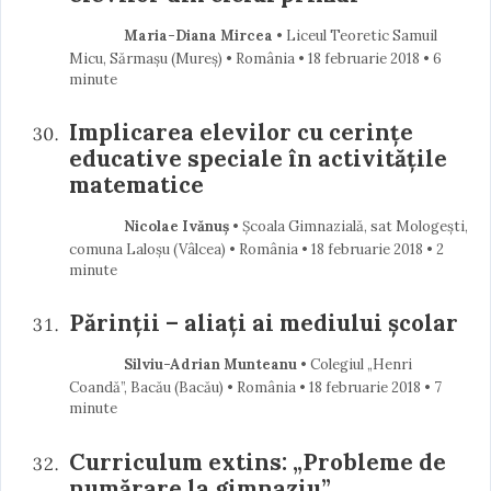
Maria-Diana Mircea
• Liceul Teoretic Samuil
Micu, Sărmașu (Mureş) • România
18 februarie 2018
• 6
minute
Implicarea elevilor cu cerinţe
educative speciale în activităţile
matematice
Nicolae Ivănuș
• Școala Gimnazială, sat Mologești,
comuna Laloșu (Vâlcea) • România
18 februarie 2018
• 2
minute
Părinții – aliați ai mediului școlar
Silviu-Adrian Munteanu
• Colegiul „Henri
Coandă”, Bacău (Bacău) • România
18 februarie 2018
• 7
minute
Curriculum extins: „Probleme de
numărare la gimnaziu”