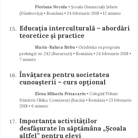
Floriana Necula
• Școala Gimnazială Șelaru
(Dâmboviţa) • România
24 februarie 2018
• 12 minute
Educația interculturală – abordări
teoretice și practice
Maria-Raluca Sîrbu
• Grădinița cu program
prelungit nr. 242 (Bucureşti) • România
24 februarie 2018
•
7 minute
Învățarea pentru societatea
cunoașterii – curs opţional
Elena Mihaela Prisacariu
• Colegiul Tehnic
Dimitrie Ghika, Comăneşti (Bacău) • România
23 februarie
2018
• 6 minute
Importanța activităților
desfășurate în săptămâna „Școala
altfel” pentru elevi