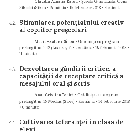
Claudia Amalia Raicu
• Școala Gimnazială, Ocna
Sibiului (Sibiu) • România
15 februarie 2018
• 4 minute
Stimularea potențialului creativ
al copiilor preșcolari
Maria-Raluca Sîrbu
• Grădinița cu program
prelungit nr. 242 (Bucureşti) • România
15 februarie 2018
•
11 minute
Dezvoltarea gândirii critice, a
capacității de receptare critică a
mesajului oral și scris
Ana-Cristina Ioniță
• Grădinița cu program
prelungit nr. 15 Mediaș (Sibiu) • România
14 februarie 2018
• 6 minute
Cultivarea toleranței în clasa de
elevi