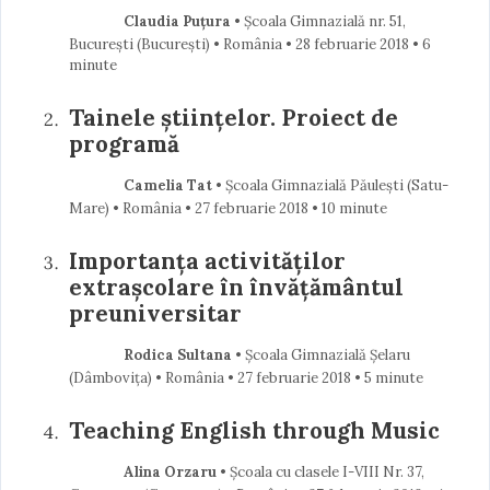
Claudia Puțura
• Școala Gimnazială nr. 51,
București (Bucureşti) • România
28 februarie 2018
• 6
minute
Tainele ştiinţelor. Proiect de
programă
Camelia Tat
• Școala Gimnazială Păulești (Satu-
Mare) • România
27 februarie 2018
• 10 minute
Importanța activităților
extrașcolare în învățământul
preuniversitar
Rodica Sultana
• Școala Gimnazială Șelaru
(Dâmboviţa) • România
27 februarie 2018
• 5 minute
Teaching English through Music
Alina Orzaru
• Școala cu clasele I-VIII Nr. 37,