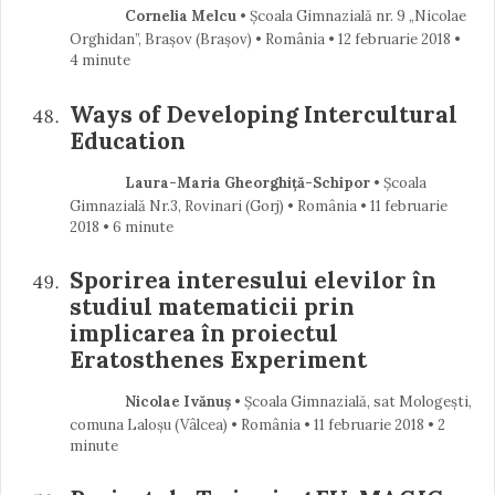
Cornelia Melcu
• Școala Gimnazială nr. 9 „Nicolae
Orghidan”, Brașov (Braşov) • România
12 februarie 2018
•
4 minute
Ways of Developing Intercultural
Education
Laura-Maria Gheorghiță-Schipor
• Școala
Gimnazială Nr.3, Rovinari (Gorj) • România
11 februarie
2018
• 6 minute
Sporirea interesului elevilor în
studiul matematicii prin
implicarea în proiectul
Eratosthenes Experiment
Nicolae Ivănuș
• Școala Gimnazială, sat Mologești,
comuna Laloșu (Vâlcea) • România
11 februarie 2018
• 2
minute