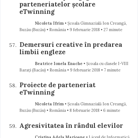
parteneriatelor școlare
eTwinning
Nicoleta Ifrim
• Școala Gimnazială Ion Creangă,
Buzău (Buzău) • România
9 februarie 2018
• 27 minute
Demersuri creative în predarea
limbii engleze
Beatrice Ionela Enache
• Școala cu clasele I-VIII
Barați (Bacău) • România
9 februarie 2018
• 7 minute
Proiecte de parteneriat
eTwinning
Nicoleta Ifrim
• Școala Gimnazială Ion Creangă,
Buzău (Buzău) • România
8 februarie 2018
• 6 minute
Agresivitatea în rândul elevilor
Cristina Adela Marioane
• Liceul de Informatică,