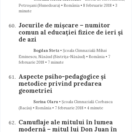
Petroșani (Hunedoara) • România
8 februarie 2018
• 3
minute
Jocurile de mișcare – numitor
comun al educației fizice de ieri și
de azi
Bogdan Stetz
• Școala Gimnazială Mihai
Eminescu, Năsăud (Bistriţa-Năsăud) • România
7
februarie 2018
• 7 minute
Aspecte psiho-pedagogice şi
metodice privind predarea
geometriei
Sorina Olaru
• Școala Gimnazială Corbasca
(Bacău) • România
7 februarie 2018
• 4 minute
Camuflaje ale mitului în lumea
modernă – mitul lui Don Juan în