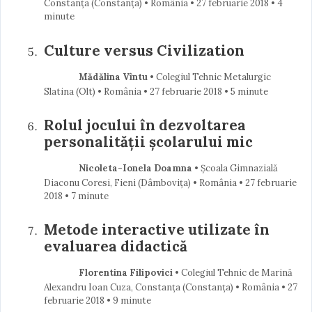
Constanța (Constanţa) • România
27 februarie 2018
• 4
minute
Culture versus Civilization
Mădălina Vîntu
• Colegiul Tehnic Metalurgic
Slatina (Olt) • România
27 februarie 2018
• 5 minute
Rolul jocului în dezvoltarea
personalității școlarului mic
Nicoleta-Ionela Doamna
• Școala Gimnazială
Diaconu Coresi, Fieni (Dâmboviţa) • România
27 februarie
2018
• 7 minute
Metode interactive utilizate în
evaluarea didactică
Florentina Filipovici
• Colegiul Tehnic de Marină
Alexandru Ioan Cuza, Constanța (Constanţa) • România
27
februarie 2018
• 9 minute