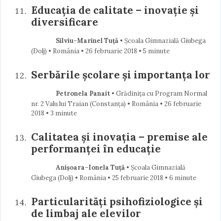
Educaţia de calitate – inovaţie şi
diversificare
Silviu-Marinel Tuță
• Şcoala Gimnazială Giubega
(Dolj) • România
26 februarie 2018
• 5 minute
Serbările școlare și importanța lor
Petronela Panait
• Grădinița cu Program Normal
nr. 2 Valu lui Traian (Constanţa) • România
26 februarie
2018
• 3 minute
Calitatea şi inovaţia – premise ale
performanţei în educaţie
Anișoara-Ionela Tuță
• Școala Gimnazială
Giubega (Dolj) • România
25 februarie 2018
• 6 minute
Particularități psihofiziologice și
de limbaj ale elevilor