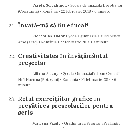
Farida Seicahmed
• Școala Gimnazială Dorobanțu
(Constanţa) • România
22 februarie 2018
• 6 minute
Învaţă-mă să fiu educat!
Florentina Tudor
• Școala gimnazială Aurel Vlaicu,
Arad (Arad) • România
22 februarie 2018
• 3 minute
Creativitatea în învățământul
preșcolar
Liliana Pricopi
• Școala Gimnazială „Ioan Cernat”
Nr.1 Havîrna (Botoşani) • România
21 februarie 2018
• 6
minute
Rolul exercițiilor grafice în
pregătirea preșcolarilor pentru
scris
Mariana Vasile
• Grădinița cu Program Prelungit