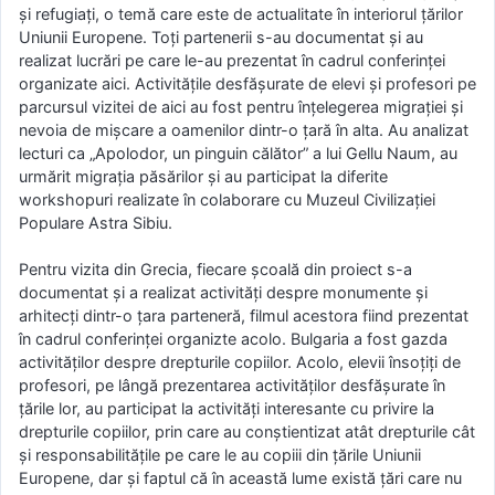
și refugiați, o temă care este de actualitate în interiorul țărilor
Uniunii Europene. Toți partenerii s-au documentat și au
realizat lucrări pe care le-au prezentat în cadrul conferinței
organizate aici. Activitățile desfășurate de elevi și profesori pe
parcursul vizitei de aici au fost pentru înțelegerea migrației și
nevoia de mișcare a oamenilor dintr-o țară în alta. Au analizat
lecturi ca „Apolodor, un pinguin călător” a lui Gellu Naum, au
urmărit migrația păsărilor și au participat la diferite
workshopuri realizate în colaborare cu Muzeul Civilizației
Populare Astra Sibiu.
Pentru vizita din Grecia, fiecare școală din proiect s-a
documentat și a realizat activități despre monumente și
arhitecți dintr-o țara parteneră, filmul acestora fiind prezentat
în cadrul conferinței organizte acolo. Bulgaria a fost gazda
activităților despre drepturile copiilor. Acolo, elevii însoțiți de
profesori, pe lângă prezentarea activităților desfășurate în
țările lor, au participat la activități interesante cu privire la
drepturile copiilor, prin care au conștientizat atât drepturile cât
și responsabilitățile pe care le au copiii din țările Uniunii
Europene, dar și faptul că în această lume există țări care nu