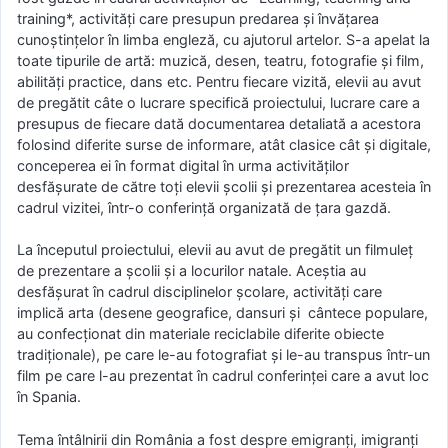
training*, activități care presupun predarea și învățarea
cunoștințelor în limba engleză, cu ajutorul artelor. S-a apelat la
toate tipurile de artă: muzică, desen, teatru, fotografie și film,
abilități practice, dans etc. Pentru fiecare vizită, elevii au avut
de pregătit câte o lucrare specifică proiectului, lucrare care a
presupus de fiecare dată documentarea detaliată a acestora
folosind diferite surse de informare, atât clasice cât și digitale,
conceperea ei în format digital în urma activităților
desfășurate de către toți elevii școlii și prezentarea acesteia în
cadrul vizitei, într-o conferință organizată de țara gazdă.
La începutul proiectului, elevii au avut de pregătit un filmuleț
de prezentare a școlii și a locurilor natale. Aceștia au
desfășurat în cadrul disciplinelor școlare, activități care
implică arta (desene geografice, dansuri și cântece populare,
au confecționat din materiale reciclabile diferite obiecte
tradiționale), pe care le-au fotografiat și le-au transpus într-un
film pe care l-au prezentat în cadrul conferinței care a avut loc
în Spania.
Tema întâlnirii din România a fost despre emigranți, imigranți