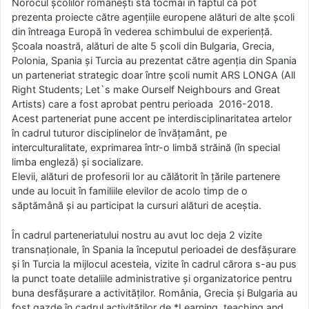
Norocul școlilor românești stă tocmai în faptul că pot
prezenta proiecte către agențiile europene alături de alte școli
din întreaga Europă în vederea schimbului de experiență.
Școala noastră, alături de alte 5 școli din Bulgaria, Grecia,
Polonia, Spania și Turcia au prezentat către agenția din Spania
un parteneriat strategic doar între școli numit ARS LONGA (All
Right Students; Let`s make Ourself Neighbours and Great
Artists) care a fost aprobat pentru perioada 2016-2018.
Acest parteneriat pune accent pe interdisciplinaritatea artelor
în cadrul tuturor disciplinelor de învățamânt, pe
interculturalitate, exprimarea într-o limbă străină (în special
limba engleză) și socializare.
Elevii, alături de profesorii lor au călătorit în țările partenere
unde au locuit în familiile elevilor de acolo timp de o
săptămână și au participat la cursuri alături de aceștia.
În cadrul parteneriatului nostru au avut loc deja 2 vizite
transnaționale, în Spania la începutul perioadei de desfășurare
și în Turcia la mijlocul acesteia, vizite în cadrul cărora s-au pus
la punct toate detaliile administrative și organizatorice pentru
buna desfășurare a activităților. România, Grecia și Bulgaria au
fost gazde în cadrul activităților de *Learning, teaching and