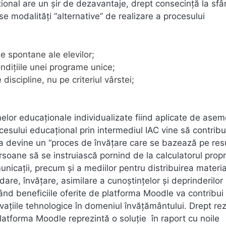
onal are un șir de dezavantaje, drept consecință la sfâr
se modalități “alternative” de realizare a procesului
le spontane ale elevilor;
ondiţiile unei programe unice;
discipline, nu pe criteriul vârstei;
melor educaționale individualizate fiind aplicate de ase
cesului educațional prin intermediul IAC vine să contribu
ția devine un “proces de învăţare care se bazează pe res
soane să se instruiască pornind de la calculatorul propri
municații, precum și a mediilor pentru distribuirea materia
are, învățare, asimilare a cunoștințelor și deprinderilor 
izând beneficiile oferite de platforma Moodle va contribui 
ațiile tehnologice în domeniul învățământului. Drept rez
atforma Moodle reprezintă o soluție în raport cu noile