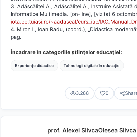
3. Adăscăliței A., Adăscăliței A., Instruire Asistată 
Informatice Multimedia. [on-line], [vizitat 6 octomb
iota.ee.tuiasi.ro/~aadascal/curs_iac/IAC_Manual_Dr
4. Miron I., Ioan Radu, (coord.), „Didactica modernă”
pag.
Încadrare în categoriile științelor educației:
Experiențe didactice
Tehnologii digitale în educație
3.288
0
Shar
prof. Alexei SlivcaOlesea Slivca