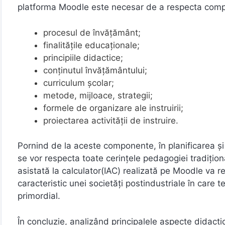
platforma Moodle este necesar de a respecta compon
procesul de învăţământ;
finalităţile educaţionale;
principiile didactice;
conţinutul învăţământului;
curriculum şcolar;
metode, mijloace, strategii;
formele de organizare ale instruirii;
proiectarea activităţii de instruire.
Pornind de la aceste componente, în planificarea 
se vor respecta toate cerințele pedagogiei tradiționa
asistată la calculator(IAC) realizată pe Moodle va 
caracteristic unei societăţi postindustriale în care 
primordial.
În concluzie, analizând principalele aspecte didacti