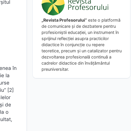
şitul
„Revista Profesorului”
este o platformă
de comunicare și de dezbatere pentru
profesioniștii educației, un instrument în
sprijinul reflecției asupra practicilor
didactice în conjuncție cu repere
teoretice, precum și un catalizator pentru
dezvoltarea profesională continuă a
cadrelor didactice din învățământul
menea în
preuniversitar.
ie la
urse
u” [2]
lelor
și de
la o
ultat,