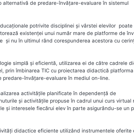
o alternativă de predare-învățare-evaluare în sistemul
caționale potrivite disciplinei și vârstei elevilor poate 
atorează existenței unui număr mare de platforme de înv
re și nu în ultimul rând corespunderea acestora cu cerin
e simplă și eficientă, utilizarea ei de către cadrele d
l, prin îmbinarea TIC cu proiectarea didactică platforma
de predare-învățare-evaluare în mediul on-line.
lizarea activitățile planificate în dependență de
uturile și activităţile propuse în cadrul unui curs virtual 
le și interesele fiecărui elev în parte asigurându-se un 
vități didactice eficiente utilizând instrumentele oferite