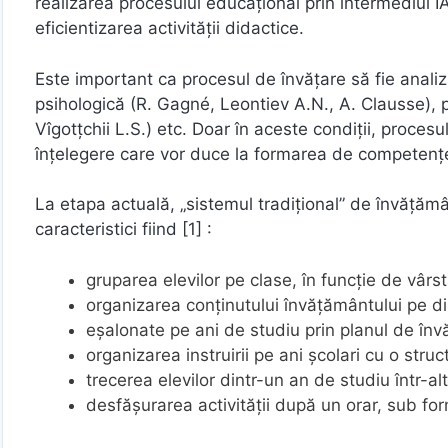
realizarea procesului educațional prin intermediul I
eficientizarea activităţii didactice.
Este important ca procesul de învățare să fie analiza
psihologică (R. Gagné, Leontiev A.N., A. Clausse), p
Vîgotțchii L.S.) etc. Doar în aceste condiții, proce
înţelegere care vor duce la formarea de competenţe 
La etapa actuală, „sistemul tradiţional” de învăţămâ
caracteristici fiind [1] :
gruparea elevilor pe clase, în funcţie de vârst
organizarea conţinutului învăţământului pe dis
eşalonate pe ani de studiu prin planul de în
organizarea instruirii pe ani şcolari cu o stru
trecerea elevilor dintr-un an de studiu într-alt
desfăşurarea activităţii după un orar, sub formă