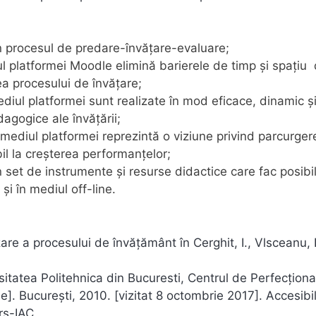
n procesul de predare-învățare-evaluare;
ul platformei Moodle elimină barierele de timp şi spaţiu
ea procesului de învăţare;
mediul platformei sunt realizate în mod eficace, dinamic ș
dagogice ale învățării;
ermediul platformei reprezintă o viziune privind parcurger
il la creșterea performanțelor;
 set de instrumente și resurse didactice care fac posibi
și în mediul off-line.
are a procesului de învăţământ în Cerghit, I., Vlsceanu, 
ersitatea Politehnica din Bucuresti, Centrul de Perfecționa
ine]. București, 2010. [vizitat 8 octombrie 2017]. Accesibi
rs-IAC