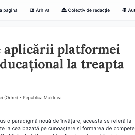
a pagină
Arhiva
Colectiv de redacție
Aut
 aplicării platformei
ducațional la treapta
hei (Orhei) • Republica Moldova
pus o paradigmă nouă de învățare, aceasta se referă la
ințe la cea bazată pe cunoaştere şi formarea de competen