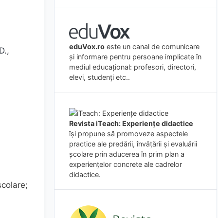
eduVox.ro
este un canal de comunicare
D.,
și informare pentru persoane implicate în
mediul educațional: profesori, directori,
elevi, studenți etc..
Revista iTeach: Experienţe didactice
îşi propune să promoveze aspectele
practice ale predării, învăţării şi evaluării
şcolare prin aducerea în prim plan a
experienţelor concrete ale cadrelor
didactice.
şcolare;