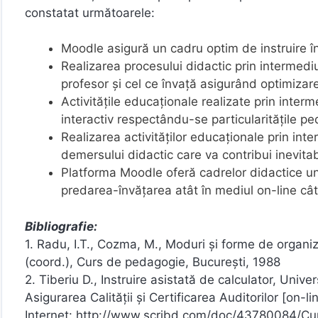
constatat următoarele:
Moodle asigură un cadru optim de instruire î
Realizarea procesului didactic prin intermedi
profesor şi cel ce învaţă asigurând optimizar
Activitățile educaționale realizate prin inter
interactiv respectându-se particularitățile pe
Realizarea activităților educaționale prin int
demersului didactic care va contribui inevitab
Platforma Moodle oferă cadrelor didactice un
predarea-învățarea atât în mediul on-line cât 
Bibliografie:
1. Radu, I.T., Cozma, M., Moduri şi forme de organiz
(coord.), Curs de pedagogie, Bucureşti, 1988
2. Tiberiu D., Instruire asistată de calculator, Univ
Asigurarea Calității şi Certificarea Auditorilor [on-l
Internet: http://www.scribd.com/doc/43780084/Cu