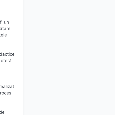
fi un
ățare
țele
idactice
 oferă
realizat
proces
 de