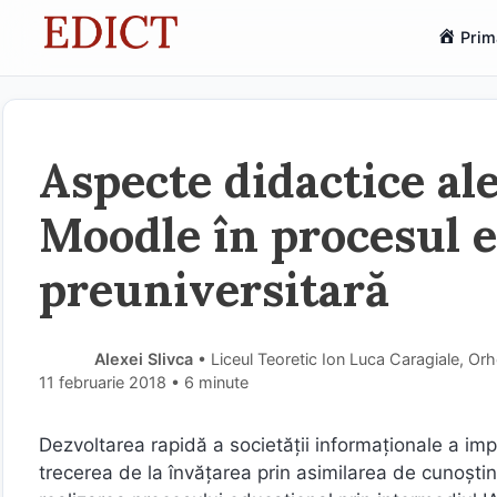
Sari
Prim
la
conținut
Aspecte didactice ale
Moodle în procesul e
preuniversitară
Alexei Slivca
• Liceul Teoretic Ion Luca Caragiale, Or
11 februarie 2018
• 6 minute
Dezvoltarea rapidă a societăţii informaţionale a im
trecerea de la învăţarea prin asimilarea de cunoșt