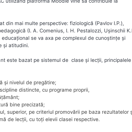
AC utilizând platforma Moodle vine să contribuie la
t din mai multe perspective: fiziologică (Pavlov I.P.),
edagogică (I. A. Comenius, I. H. Pestalozzi, Ușinschii K.
sul educaţional se va axa pe complexul de cunoştinţe şi
şi atitudini.
nt este bazat pe sistemul de clase și lecții, principalele
ă şi nivelul de pregătire;
cipline distincte, cu programe proprii,
văţământ;
ctură bine precizată;
ul, superior, pe criteriul promovării pe baza rezultatelor 
 de lecţii, cu toţi elevii clasei respective.