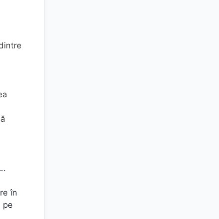
 dintre
i
ea
lă
L.
re în
l pe