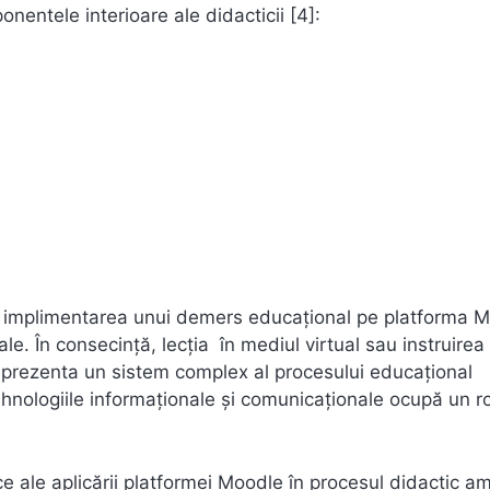
entele interioare ale didacticii [4]:
și implimentarea unui demers educațional pe platforma 
le. În consecință, lecția în mediul virtual sau instruirea
reprezenta un sistem complex al procesului educaţional
tehnologiile informaţionale şi comunicaţionale ocupă un ro
ce ale aplicării platformei Moodle în procesul didactic a