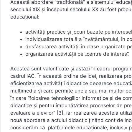
Această abordare “tradițională” a sistemului educați
secolului XIX și începutul secolului XX au fost propu
educațional:
activităţi practice şi jocuri bazate pe interese
individualizarea totală a învăţământului, în c
desfăşurarea activităţii în clase organizate pe 
organizarea activităţii pe „centre de interes”.
Acestea sunt valorificate și astăzi în cadrul progra
cadrul IAC. În această ordine de idei, realizarea pro
eficientizarea activităţii didactice deoarece educa
multimedia şi care permite uneia sau mai multor per
în care “folosirea tehnologiilor informatice și de co
didactice și pentru îmbunătățirea proceselor de pred
evaluare a elevilor” [3], iar realizarea acesteia util
nouă abordare a actului didactic ținând cont de inov
considerăm că platformele educaționale, inclusiv pl