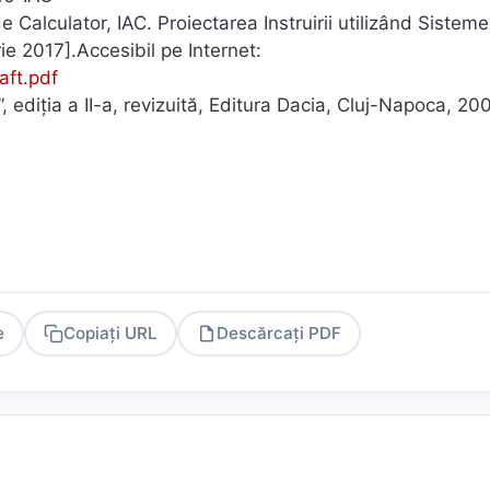
de Calculator, IAC. Proiectarea Instruirii utilizând Sisteme
rie 2017].Accesibil pe Internet:
aft.pdf
, ediţia a II-a, revizuită, Editura Dacia, Cluj-Napoca, 20
e
Copiați URL
Descărcați PDF
PDF