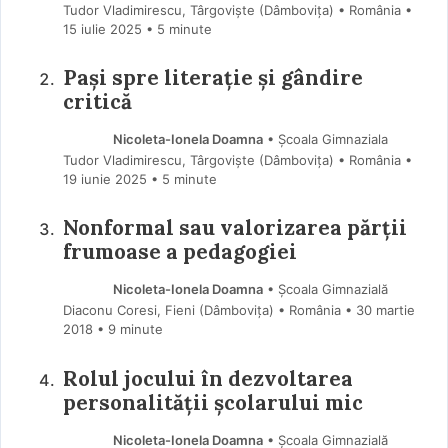
Tudor Vladimirescu, Târgoviște (Dâmboviţa) • România
15 iulie 2025
• 5 minute
Pași spre literație și gândire
critică
Nicoleta-Ionela Doamna
• Școala Gimnaziala
Tudor Vladimirescu, Târgoviște (Dâmboviţa) • România
19 iunie 2025
• 5 minute
Nonformal sau valorizarea părții
frumoase a pedagogiei
Nicoleta-Ionela Doamna
• Școala Gimnazială
Diaconu Coresi, Fieni (Dâmboviţa) • România
30 martie
2018
• 9 minute
Rolul jocului în dezvoltarea
personalității școlarului mic
Nicoleta-Ionela Doamna
• Școala Gimnazială