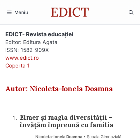
Sari
la
Meniu
conținut
EDICT- Revista educației
Editor: Editura Agata
ISSN: 1582-909X
www.edict.ro
Coperta 1
Autor: Nicoleta-Ionela Doamna
Elmer și magia diversității –
învățăm împreună cu familia
Nicoleta-Ionela Doamna
• Școala Gimnazială