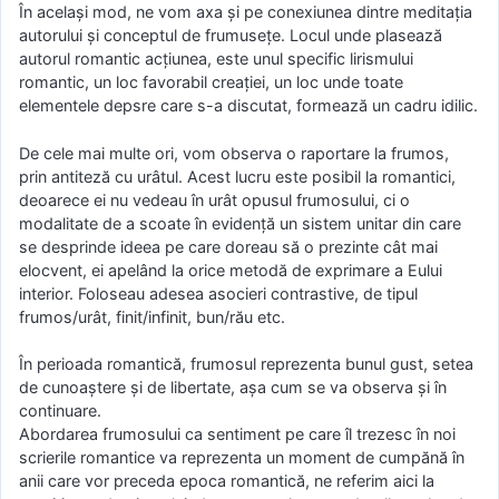
În acelaşi mod, ne vom axa şi pe conexiunea dintre meditaţia
autorului şi conceptul de frumuseţe. Locul unde plasează
autorul romantic acţiunea, este unul specific lirismului
romantic, un loc favorabil creaţiei, un loc unde toate
elementele depsre care s-a discutat, formează un cadru idilic.
De cele mai multe ori, vom observa o raportare la frumos,
prin antiteză cu urâtul. Acest lucru este posibil la romantici,
deoarece ei nu vedeau în urât opusul frumosului, ci o
modalitate de a scoate în evidenţă un sistem unitar din care
se desprinde ideea pe care doreau să o prezinte cât mai
elocvent, ei apelând la orice metodă de exprimare a Eului
interior. Foloseau adesea asocieri contrastive, de tipul
frumos/urât, finit/infinit, bun/rău etc.
În perioada romantică, frumosul reprezenta bunul gust, setea
de cunoaştere şi de libertate, aşa cum se va observa şi în
continuare.
Abordarea frumosului ca sentiment pe care îl trezesc în noi
scrierile romantice va reprezenta un moment de cumpănă în
anii care vor preceda epoca romantică, ne referim aici la