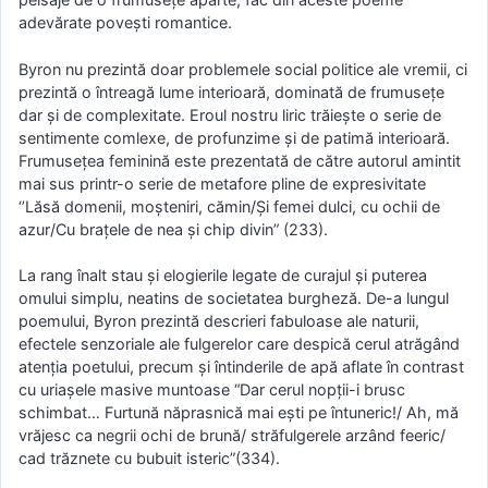
adevărate poveşti romantice.
Byron nu prezintă doar problemele social politice ale vremii, ci
prezintă o întreagă lume interioară, dominată de frumuseţe
dar şi de complexitate. Eroul nostru liric trăieşte o serie de
sentimente comlexe, de profunzime şi de patimă interioară.
Frumuseţea feminină este prezentată de către autorul amintit
mai sus printr-o serie de metafore pline de expresivitate
‘’Lăsă domenii, moşteniri, cămin/Şi femei dulci, cu ochii de
azur/Cu braţele de nea şi chip divin” (233).
La rang înalt stau şi elogierile legate de curajul şi puterea
omului simplu, neatins de societatea burgheză. De-a lungul
poemului, Byron prezintă descrieri fabuloase ale naturii,
efectele senzoriale ale fulgerelor care despică cerul atrăgând
atenţia poetului, precum şi întinderile de apă aflate în contrast
cu uriaşele masive muntoase “Dar cerul nopţii-i brusc
schimbat… Furtună năprasnică mai eşti pe întuneric!/ Ah, mă
vrăjesc ca negrii ochi de brună/ străfulgerele arzând feeric/
cad trăznete cu bubuit isteric”(334).