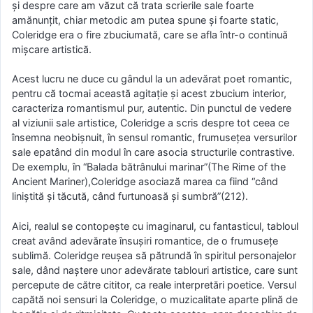
şi despre care am văzut că trata scrierile sale foarte
amănunţit, chiar metodic am putea spune şi foarte static,
Coleridge era o fire zbuciumată, care se afla într-o continuă
mişcare artistică.
Acest lucru ne duce cu gândul la un adevărat poet romantic,
pentru că tocmai această agitaţie şi acest zbucium interior,
caracteriza romantismul pur, autentic. Din punctul de vedere
al viziunii sale artistice, Coleridge a scris despre tot ceea ce
însemna neobişnuit, în sensul romantic, frumuseţea versurilor
sale epatând din modul în care asocia structurile contrastive.
De exemplu, în “Balada bătrânului marinar”(The Rime of the
Ancient Mariner),Coleridge asociază marea ca fiind “când
liniştită şi tăcută, când furtunoasă şi sumbră”(212).
Aici, realul se contopeşte cu imaginarul, cu fantasticul, tabloul
creat având adevărate însuşiri romantice, de o frumuseţe
sublimă. Coleridge reuşea să pătrundă în spiritul personajelor
sale, dând naştere unor adevărate tablouri artistice, care sunt
percepute de către cititor, ca reale interpretări poetice. Versul
capătă noi sensuri la Coleridge, o muzicalitate aparte plină de