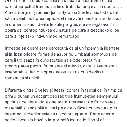
Orice fel de interese sociale nu făceau obiectul intereselor
sale, doar cultul frumosului fiind tratat la rang înalt în opera sa.
A avut sprijinul şi admiraţia lui Byron şi Shelley, însă sfârşitul
său a venit mult prea repede, el mai având încă multe de spus
în domeniul său. Idealurile sale progresiste se regăsesc în
opera sa, contopindu-se cu natura pe care a descris-o şi pe
care a înţeles-o într-un mod remarcabil.
Întreaga sa operă este percepută ca şi un îndemn la libertate
şi la lipsa oricărei forme de asuprire. Limbajul somptuos pe
care îl utilizează în cunoscutele sale ode, precum şi
preocuparea pentru frumuseţe şi adevăr, care la Keats erau
inseparabile, fac din opera acestuia una cu adevărat
romantică şi unică.
Diferenţa dintre Shelley şi Keats, constă în faptul că, în timp ce
primul punea un accent deosebit pe frumuseţea elementului
spiritual, cel de-al doilea se arăta intereseat de frumuseţea
materială şi sensibilă a lumii pe care o făcea cunoscută prin
intermediul crierilor sale cu un colorit aparte. Toate aceste
scrieri aveau la bază o importantă înclinaţie filosofică.