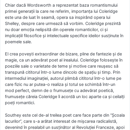
Chiar dacă Wordsworth a reprezentat baza romantismului
primei generaţii la care ne referim, importanţa lui Coleridge
este una de luat în seamă, opera sa inspirând opera lui
Shelley, despre care urmează să vorbim. Coleridge prezintă
nu doar emoţia nelipsită din operele romanticilor, ci şi
implicaţiil filosofice şi intelectuale specifice ideilor susţinute în
poemele sale.
El crea poveşti extraordinar de bizare, pline de fantezie şi de
magie, ca un adevărat poet al irealului. Coleridge foloseşte în
poeziile sale o varietate de teme şi motive care reuşesc să
transpună cititorul într-o lume dincolo de spaţiu şi timp. Prin
intermediul imaginaţiei, autorul plimbă cititorul într-o lume pe
care fizic nu ar putea-o realiza şi totul se schimbă într-un
mod perfect, demn de o frumuseţe cu adevărat poetică,
frumuseţe căreia Coleridge îi acordă un loc aparte ca şi ceilalţi
poeţi romantici.
Southey este cel de-al treilea poet care face parte din “Şcoala
lacurilor”, care s-a arătat interesat de mişcarea radicalistă,
devenind în prealabil un susţinător al Revoluţiei Franceze, apoi