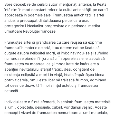
Spre deosebire de ceilalţi autori menţionaţi anterior, la Keats
întâlnim în mod constant referiri la cultul antichităţii, pe care îl
abordează în poemele sale. Frumuseţea antichităţii, a artei
antice, a preocupat dintotdeauna pe cei care erau
protagoniştii idealurilor progresiste din perioada imediat
următoare Revoluţiei franceze.
Frumusţea artei şi grandoarea cu care reuşea să exprime
frumosul în materie de artă, l-au determinat pe Keats să
cugete asupra nelipsitei morţi, el îmbolnăvindu-se şi suferind
numeroase pierderi în jurul său. În operele sale, el asociază
frumuseţea cu moartea, ca şi modalitate de întârziere a
apariţiei inevitabilului sfârşit tragic, deşi, conştient de
existenţa nelipsită a morţii în viaţă, Keats împărtăşea ideea
potrivit căreia, omul este liber să trăiască frumos, admirând
tot ceea ce dezvoltă în noi simţul estetic şi frumuseţea
naturală.
Individul este o fiinţă efemeră, în schimb frumuseţea materială
a lumii, obiectele, peisajele, culoril, vor dăinui veşnic. Aceste
concepţii vizavi de frumuseţea nemuritoare a lumii materiale,