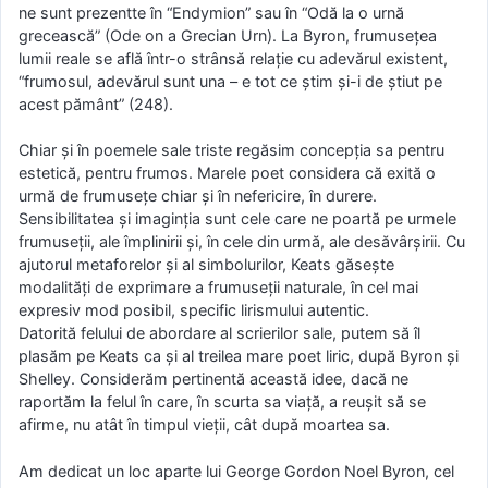
ne sunt prezentte în “Endymion” sau în “Odă la o urnă
grecească” (Ode on a Grecian Urn). La Byron, frumuseţea
lumii reale se află într-o strânsă relaţie cu adevărul existent,
“frumosul, adevărul sunt una – e tot ce ştim şi-i de ştiut pe
acest pământ” (248).
Chiar şi în poemele sale triste regăsim concepţia sa pentru
estetică, pentru frumos. Marele poet considera că exită o
urmă de frumuseţe chiar şi în nefericire, în durere.
Sensibilitatea şi imaginţia sunt cele care ne poartă pe urmele
frumuseţii, ale împlinirii şi, în cele din urmă, ale desăvârşirii. Cu
ajutorul metaforelor şi al simbolurilor, Keats găseşte
modalităţi de exprimare a frumuseţii naturale, în cel mai
expresiv mod posibil, specific lirismului autentic.
Datorită felului de abordare al scrierilor sale, putem să îl
plasăm pe Keats ca şi al treilea mare poet liric, după Byron şi
Shelley. Considerăm pertinentă această idee, dacă ne
raportăm la felul în care, în scurta sa viaţă, a reuşit să se
afirme, nu atât în timpul vieţii, cât după moartea sa.
Am dedicat un loc aparte lui George Gordon Noel Byron, cel