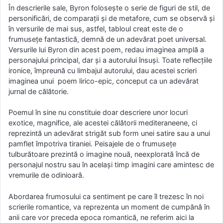
În descrierile sale, Byron foloseşte o serie de figuri de stil, de
personificări, de comparaţii şi de metafore, cum se observă şi
în versurile de mai sus, astfel, tabloul creat este de o
frumuseţe fantastică, demnă de un adevărat poet universal.
Versurile lui Byron din acest poem, redau imaginea amplă a
personajului principal, dar şi a autorului însuşi. Toate reflecţiile
ironice, împreună cu limbajul autorului, dau acestei scrieri
imaginea unui poem lirico-epic, conceput ca un adevărat
jurnal de călătorie.
Poemul în sine nu constituie doar descriere unor locuri
exotice, magnifice, ale acestei călătorii mediteraneene, ci
reprezintă un adevărat strigăt sub form unei satire sau a unui
pamflet împotriva tiraniei. Peisajele de o frumuseţe
tulburătoare prezintă o imagine nouă, neexplorată încă de
personajul nostru sau în acelaşi timp imagini care amintesc de
vremurile de odinioară.
Abordarea frumosului ca sentiment pe care îl trezesc în noi
scrierile romantice, va reprezenta un moment de cumpănă în
anii care vor preceda epoca romantică, ne referim aici la