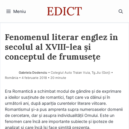
Sari
la
Meniu
conținut
Fenomenul literar englez în
secolul al XVIII-lea și
conceptul de frumusețe
Gabriela Dodenciu
• Colegiul Auto Traian Vuia, Tg.Jiu (Gorj) •
România
4 februarie 2018
• 20 minute
Era Romantică a schimbat modul de gândire şi de exprimare
a ideilor susţinute de romantici, fapt care va dăinui şi în
următorii ani, după apariţia curentelor literare viitoare.
Romantismul şi-a pus amprenta supra numeroaselor domenii
de cercetare, dar şi asupra individualităţii Omului. Este un
fenomen care încă are importante subiecte şi ipoteze de
analizat şi care încă îşi face simţită prezenţa.