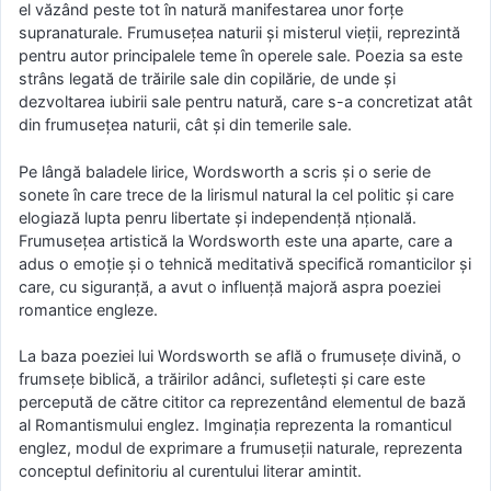
el văzând peste tot în natură manifestarea unor forţe
supranaturale. Frumuseţea naturii şi misterul vieţii, reprezintă
pentru autor principalele teme în operele sale. Poezia sa este
strâns legată de trăirile sale din copilărie, de unde şi
dezvoltarea iubirii sale pentru natură, care s-a concretizat atât
din frumuseţea naturii, cât şi din temerile sale.
Pe lângă baladele lirice, Wordsworth a scris şi o serie de
sonete în care trece de la lirismul natural la cel politic şi care
elogiază lupta penru libertate şi independenţă nţională.
Frumuseţea artistică la Wordsworth este una aparte, care a
adus o emoţie şi o tehnică meditativă specifică romanticilor şi
care, cu siguranţă, a avut o influenţă majoră aspra poeziei
romantice engleze.
La baza poeziei lui Wordsworth se află o frumuseţe divină, o
frumseţe biblică, a trăirilor adânci, sufleteşti şi care este
percepută de către cititor ca reprezentând elementul de bază
al Romantismului englez. Imginaţia reprezenta la romanticul
englez, modul de exprimare a frumuseţii naturale, reprezenta
conceptul definitoriu al curentului literar amintit.