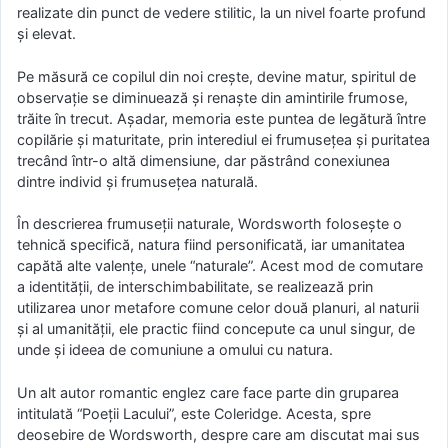
realizate din punct de vedere stilitic, la un nivel foarte profund
şi elevat.
Pe măsură ce copilul din noi creşte, devine matur, spiritul de
observaţie se diminuează şi renaşte din amintirile frumose,
trăite în trecut. Aşadar, memoria este puntea de legătură între
copilărie şi maturitate, prin interediul ei frumuseţea şi puritatea
trecând într-o altă dimensiune, dar păstrând conexiunea
dintre individ şi frumuseţea naturală.
În descrierea frumuseţii naturale, Wordsworth foloseşte o
tehnică specifică, natura fiind personificată, iar umanitatea
capătă alte valenţe, unele “naturale”. Acest mod de comutare
a identităţii, de interschimbabilitate, se realizează prin
utilizarea unor metafore comune celor două planuri, al naturii
şi al umanităţii, ele practic fiind concepute ca unul singur, de
unde şi ideea de comuniune a omului cu natura.
Un alt autor romantic englez care face parte din gruparea
intitulată “Poeţii Lacului”, este Coleridge. Acesta, spre
deosebire de Wordsworth, despre care am discutat mai sus