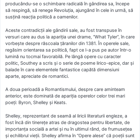
producându-se o schimbare radicală în gândirea sa, începe
să respingă, să renege Revoluţia, ajungând în cele in urmă, să
susţină reacţia politică a oamenilor.
Aceste contradicţii ale gândirii sale, au fost transpuse în
versuri care au dus la apariţia unei drame, “What Tyler”, în care
vorbeşte despre răscoala ţăranilor din 1381. În operele sale,
regăsim orientarea sa politică, fapt ce l-a pus pe autor într-o
lumină nu tocmai favorabilă. Pe lângă opere cu caracter
politic, Southey a scris şi o serie de poeme lirico-epice, dar şi
balade în care elementele fantastice capătă dimensiuni
aparte, apreciate de romantici.
A doua perioadă a Romantismului, despre care aminteam
anterior, este dominată de apariţia operelor celor trei mari
poeţi: Byron, Shelley şi Keats.
Shelley, reprezentant de seamă al liricii literaturii engleze, a
fost încă din tinereţe atras de dragostea pentru libertate, de
importanţa socială a artei şi nu în ultimul rând, de frumuseţea
şi echilibrul vieţii. Shelley afirma în “Opere alese” că poeţii sunt