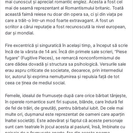
mai cunoscut şi apreciat romantic englez. Acesta a fost cel
mai de seamă reprezentant al Romantismului britanic. Toată
această faimă reiese nu doar din opera sa, ci şi din viaţa pe
care a trăit-o într-un mod foarte extravagant. A fost un
scriitor a cărui reputaţie a fost recunoscută la nivel european,
dar şi mondial.
Fire excentrică şi singuratică în acelaşi timp, a început să scrie
încă de la vârsta de 14 ani. Încă din primele sale scrieri, “Piese
fugare” (Fugitive Pieces), se remarcă nonconformismul de
care dădea dovadă şi structura sa psihologică. Versurile sale
erau aspru criticate de societate, deoarece, prin intermediul
lor, autorul îşi exprima nemulţumirea şi repulsia faţă de tot
ceea ce ţinea de mediul social.
Femeile, idealul de frumuseţe după care orice bărbat tânjeşte,
în operele romantice sunt firi supuse, blânde, care îndură fel
de fel de trăiri, de greutăţi, pentru bărbatul iubit. De cele mai
multe ori, duşmanul este reprezentat de oameni care aparţin
înaltei societăţi. Este adevărat şi faptul că aceste personaje
sunt cam teatrale în jocul acesta al pasiunii, însă, îmbinate cu
peisaje de o frumuseţe aparte, fac din aceste poeme