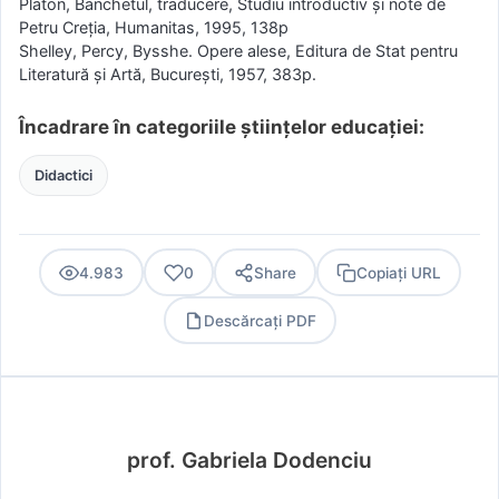
Platon, Banchetul, traducere, Studiu introductiv şi note de
Petru Creţia, Humanitas, 1995, 138p
Shelley, Percy, Bysshe. Opere alese, Editura de Stat pentru
Literatură şi Artă, Bucureşti, 1957, 383p.
Încadrare în categoriile științelor educației:
Didactici
4.983
0
Share
Copiați URL
Descărcați PDF
PDF
prof. Gabriela Dodenciu