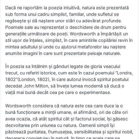
Dacă ne raportăm la poezia intuitivă, natura este prezentată
sub forma unui cadru simplist, familiar, unde sufletul se
regăseşte şi dă naştere unor stări cu adevărat profunde.
Poemele sale au reprezentat o deschidere de drum pentru
generaţiile următoare de poeţi. Wordsworth a împărtăşit un
stil uşor de înţeles, simplist, în care amintirile copilăriei revin în
mintea adultului şi unde cu ajutorul metaforelor iau naştere
anumite imagini în care sunt prezentate peisaje naturale.
În poezia sa întâlnim şi gânduri legate de gloria veacului
trecut, cu referiri istorice, cum este în cazul poemului “Londra,
1802”(London, 1802), în care autorul invocă spiritul poetului
decedat John Milton, să înveţe lumea modernă să ducă o
viaţă mai bună decât cea pe care o experimentase.
Wordsworth considera că natura este cea care duce la o
bună funcţionare a minţii umane, el afirmând, ori de câte ori
avea ocazia, că atât spiritul cât şi factorul social, îşi găsesc
dezvoltarea prin uniunea cu natura. Oamenii simpli îşi
păstrează puritatea, frumuseţea, sensibilitatea şi spiritul nobil,
deoarece convieţuiau în natură, în timp ce aceia care se