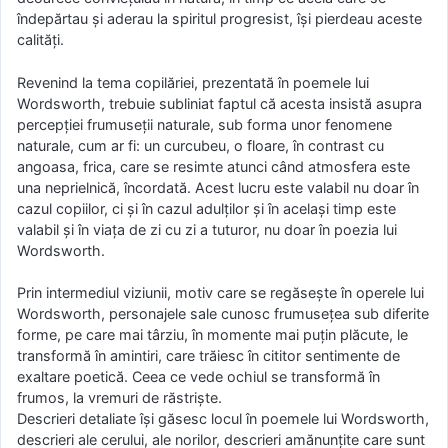
îndepărtau şi aderau la spiritul progresist, îşi pierdeau aceste
calităţi.
Revenind la tema copilăriei, prezentată în poemele lui
Wordsworth, trebuie subliniat faptul că acesta insistă asupra
percepţiei frumuseţii naturale, sub forma unor fenomene
naturale, cum ar fi: un curcubeu, o floare, în contrast cu
angoasa, frica, care se resimte atunci când atmosfera este
una neprielnică, încordată. Acest lucru este valabil nu doar în
cazul copiilor, ci şi în cazul adulţilor şi în acelaşi timp este
valabil şi în viaţa de zi cu zi a tuturor, nu doar în poezia lui
Wordsworth.
Prin intermediul viziunii, motiv care se regăseşte în operele lui
Wordsworth, personajele sale cunosc frumuseţea sub diferite
forme, pe care mai târziu, în momente mai puţin plăcute, le
transformă în amintiri, care trăiesc în cititor sentimente de
exaltare poetică. Ceea ce vede ochiul se transformă în
frumos, la vremuri de răstrişte.
Descrieri detaliate îşi găsesc locul în poemele lui Wordsworth,
descrieri ale cerului, ale norilor, descrieri amănunţite care sunt