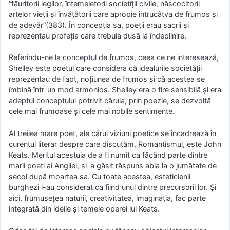
“făuritorii legilor, întemeietorii societîţii civile, născocitorii
artelor vieţii şi învăţătorii care apropie întrucâtva de frumos şi
de adevăr”(383). În concepţia sa, poeţii erau sacrii şi
reprezentau profeţia care trebuia dusă la îndeplinire.
Referindu-ne la conceptul de frumos, ceea ce ne interesează,
Shelley este poetul care considera că idealurile societăţii
reprezentau de fapt, noţiunea de frumos şi că acestea se
îmbină într-un mod armonios. Shelley era o fire sensibilă şi era
adeptul conceptului potrivit căruia, prin poezie, se dezvoltă
cele mai frumoase şi cele mai nobile sentimente.
Al treilea mare poet, ale cărui viziuni poetice se încadrează în
curentul literar despre care discutăm, Romantismul, este John
Keats. Meritul acestuia de a fi numit ca făcând parte dintre
marii poeţi ai Angliei, şi-a găsit răspuns abia la o jumătate de
secol după moartea sa. Cu toate acestea, esteticienii
burghezi l-au considerat ca fiind unul dintre precursorii lor. Şi
aici, frumuseţea naturii, creativitatea, imaginaţia, fac parte
integrată din ideile şi temele operei lui Keats.