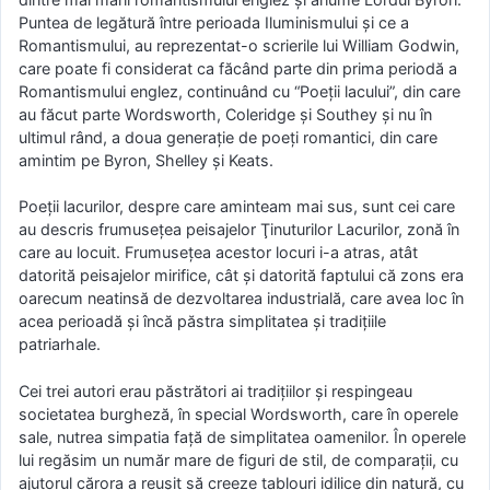
Puntea de legătură între perioada Iluminismului şi ce a
Romantismului, au reprezentat-o scrierile lui William Godwin,
care poate fi considerat ca făcând parte din prima periodă a
Romantismului englez, continuând cu “Poeţii lacului”, din care
au făcut parte Wordsworth, Coleridge şi Southey şi nu în
ultimul rând, a doua generaţie de poeţi romantici, din care
amintim pe Byron, Shelley şi Keats.
Poeţii lacurilor, despre care aminteam mai sus, sunt cei care
au descris frumuseţea peisajelor Ţinuturilor Lacurilor, zonă în
care au locuit. Frumuseţea acestor locuri i-a atras, atât
datorită peisajelor mirifice, cât şi datorită faptului că zons era
oarecum neatinsă de dezvoltarea industrială, care avea loc în
acea perioadă şi încă păstra simplitatea şi tradiţiile
patriarhale.
Cei trei autori erau păstrători ai tradiţiilor şi respingeau
societatea burgheză, în special Wordsworth, care în operele
sale, nutrea simpatia faţă de simplitatea oamenilor. În operele
lui regăsim un număr mare de figuri de stil, de comparaţii, cu
ajutorul cărora a reuşit să creeze tablouri idilice din natură, cu