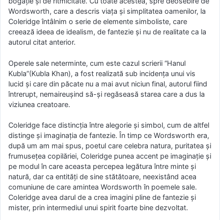
bogăţie şi de ritmicitate. Cu toate acestea, spre deosebire de
Wordsworth, care a descris viaţa şi simplitatea oamenilor, la
Coleridge întâlnim o serie de elemente simboliste, care
creează ideea de idealism, de fantezie şi nu de realitate ca la
autorul citat anterior.
Operele sale neterminte, cum este cazul scrierii “Hanul
Kubla”(Kubla Khan), a fost realizată sub incidenţa unui vis
lucid şi care din păcate nu a mai avut niciun final, autorul fiind
întrerupt, nemaireuşind să-şi regăseasă starea care a dus la
viziunea creatoare.
Coleridge face distincţia între alegorie şi simbol, cum de altfel
distinge şi imaginaţia de fantezie. În timp ce Wordsworth era,
după um am mai spus, poetul care celebra natura, puritatea şi
frumuseţea copilăriei, Coleridge punea accent pe imaginaţie şi
pe modul în care aceasta percepea legătura între minte şi
natură, dar ca entităţi de sine stătătoare, neexistând acea
comuniune de care amintea Wordsworth în poemele sale.
Coleridge avea darul de a crea imagini pline de fantezie şi
mister, prin intermediul unui spirit foarte bine dezvoltat.