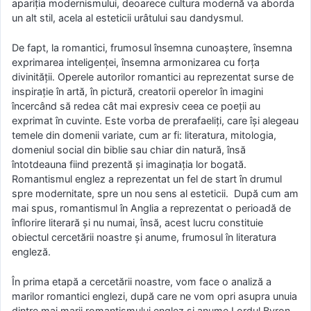
apariţia modernismului, deoarece cultura modernă va aborda
un alt stil, acela al esteticii urâtului sau dandysmul.
De fapt, la romantici, frumosul însemna cunoaştere, însemna
exprimarea inteligenţei, însemna armonizarea cu forţa
divinităţii. Operele autorilor romantici au reprezentat surse de
inspiraţie în artă, în pictură, creatorii operelor în imagini
încercând să redea cât mai expresiv ceea ce poeţii au
exprimat în cuvinte. Este vorba de prerafaeliţi, care îşi alegeau
temele din domenii variate, cum ar fi: literatura, mitologia,
domeniul social din biblie sau chiar din natură, însă
întotdeauna fiind prezentă şi imaginaţia lor bogată.
Romantismul englez a reprezentat un fel de start în drumul
spre modernitate, spre un nou sens al esteticii. După cum am
mai spus, romantismul în Anglia a reprezentat o perioadă de
înflorire literară şi nu numai, însă, acest lucru constituie
obiectul cercetării noastre şi anume, frumosul în literatura
engleză.
În prima etapă a cercetării noastre, vom face o analiză a
marilor romantici englezi, după care ne vom opri asupra unuia
dintre mai marii romantismului englez şi anume Lordul Byron.