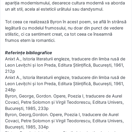
apariţia modernismului, deoarece cultura modernă va aborda
un alt stil, acela al esteticii urâtului sau dandysmul.
Tot ceea ce realizează Byron în acest poem, se află în strânsă
legătură cu modelul frumosului, nu doar din punct de vedere
stilistic, ci ca sentiment creat, ca tot ceea ce înseamnă
frumos etern la romantici.
Referințe bibliografice
Anixt A., Istoria literaturii engleze, traducere din limba rusă de
Leon Leviţchi şi Ion Preda, Editura Ştiinţifică, Bucureşti, 1961,
212p
Anixt A., Istoria literaturii engleze, traducere din limba rusă de
Leon Leviţchi şi Ion Preda, Editura Ştiinţifică, Bucureşti, 1961,
248p
Byron, George, Gordon. Opere, Poezia I, traducere de Aurel
Covaci, Petre Solomon şi Virgil Teodorescu, Editura Univers,
Bucureşti, 1985, 233p
Byron, Georg,Gordon. Opere, Poezia I, traducere de Aurel
Covaci, Petre Solomon şi Virgil Teodorescu, Editura Univers,
Bucureşti, 1985, 334p