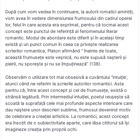
După cum vom vedea în continuare, la autorii romatici amintiţi,
vom avea în vedere dimensiunea frumosului din cadrul operei
lor, felul în care acesta era exprimat, pentru că tocmai acest
concept este punctul de referinţă al fenomenului literar
romantic. Modul de abordare este diferit şi în acelaşi timp
există şi un punct comun în ceea ce priveşte realizarea
scrierilor romantice, Platon afirmând “ înainte de toate,
această frumuseţe este veşnică, nu este supusă naşterii şi
pieirii, nu sporeşte şi nu se împuţinează” (138).
Observăm o utilizare tot mai obsesivă a cuvântului “intuiţie’,
atunci când ne referim la scrierile autorilor romantici. Asta
pentru că, între acest concept şi cel de frumuseţe, există o
strânsă legătură. Prin intermediul intuiţiei, poetul reuşeşte să
scoată la suprafaţă cele mai profunde aspecte interioare care
dau naştere unor descrieri sublime, frumosul devenind motiv
de celebrare a creaţiei artistice. La romantici, acest concept
era însoţit de o subiectivitate aparte, care lăsa cititorul să îşi
imagineze creaţia prin propriii ochi.