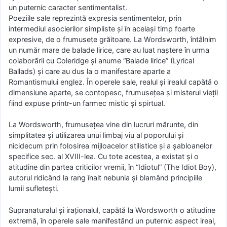
un puternic caracter sentimentalist.
Poeziile sale reprezintă expresia sentimentelor, prin
intermediul asocierilor simpliste şi în acelaşi timp foarte
expresive, de o frumuseţe grăitoare. La Wordsworth, întâlnim
un număr mare de balade lirice, care au luat naştere în urma
colaborării cu Coleridge şi anume “Balade lirice” (Lyrical
Ballads) şi care au dus la o manifestare aparte a
Romantismului englez. În operele sale, realul şi irealul capătă o
dimensiune aparte, se contopesc, frumuseţea şi misterul vieţii
fiind expuse printr-un farmec mistic şi spirtual.
La Wordsworth, frumuseţea vine din lucruri mărunte, din
simplitatea şi utilizarea unui limbaj viu al poporului şi
nicidecum prin folosirea mijloacelor stilistice şi a şabloanelor
specifice sec. al XVIII-lea. Cu tote acestea, a existat şi o
atitudine din partea criticilor vremii, în “Idiotul” (The Idiot Boy),
autorul ridicând la rang înalt nebunia şi blamând principiile
lumii sufleteşti.
Supranaturalul şi iraţionalul, capătă la Wordsworth o atitudine
extremă, în operele sale manifestând un puternic aspect ireal,