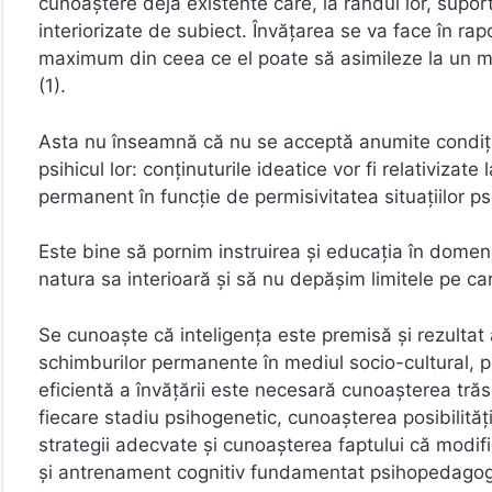
cunoaştere deja existente care, la rândul lor, supo
interiorizate de subiect. Învăţarea se va face în rap
maximum din ceea ce el poate să asimileze la un mo
(1).
Asta nu înseamnă că nu se acceptă anumite condiţion
psihicul lor: conţinuturile ideatice vor fi relativizate
permanent în funcţie de permisivitatea situaţiilor ps
Este bine să pornim instruirea şi educaţia în domeni
natura sa interioară şi să nu depăşim limitele pe care
Se cunoaşte că inteligenţa este premisă şi rezultat a
schimburilor permanente în mediul socio-cultural, 
eficientă a învăţării este necesară cunoaşterea trăsătu
fiecare stadiu psihogenetic, cunoaşterea posibilităţii 
strategii adecvate şi cunoaşterea faptului că modifi
şi antrenament cognitiv fundamentat psihopedagog