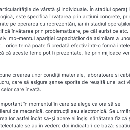
articularităţile de vârstă şi individuale. În stadiul operaţii
ogică, este specifică învăţarea prin acţiuni concrete, pri
inite pe operarea cu reprezentări, iar în stadiul operaţiilo
ică învăţarea prin problematizare, pe căi euristice etc. 
ivi mo¬mentul apariţiei capacităţilor de asimilare a uno
… orice temă poate fi predată efectiv într-o formă intel
ază că aceste teme pot fi prezentate, fie prin mijloace ve
upune crearea unor condiţii materiale, laboratoare și cab
cru, care să asigure şanse sporite de reuşită unei activi
celor care învaţă.
e important în momentul în care se alege ca ora să se
lierul de mecanică, construcții sau electronică. Se urmă
rea lor astfel încât să-şi apere ei înşişi sănătatea fizică 
electuale se au în vedere doi indicatori de bază: spaţiul