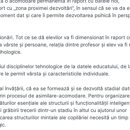
rtă o acomodare permanentă în raport cu datele noi,
ort cu „zona proximei dezvoltări”, în sensul că se va da e
ment dat şi care îi permite dezvoltarea psihică în pers
ări. Tot ce se dă elevilor va fi dimensionat în raport c
 la vârste şi persoane, relaţia dintre profesor şi elev va fi
ihologice.
ul disciplinelor tehnologice de la datele educatului, de l
 le permit vârsta şi caracteristicile individuale.
l învăţării, că ea se formează şi se dezvoltă stadial dat
prin procesul de asimilare-acomodare. Pentru organizar
rilor esenţiale ale structurii şi funcţionalităţii inteligenţ
grăbirii trecerii dintr-un stadiu în altul cu ajutorul unor
carea structurilor mintale ale copilăriei necesită un timp
ic.