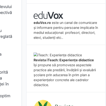
levului
pectivă
eduVox.ro
este un canal de comunicare
și informare pentru persoane implicate în
u
mediul educațional: profesori, directori,
 reglată
elevi, studenți etc..
a
Revista iTeach: Experienţe didactice
îşi propune să promoveze aspectele
practice ale predării, învăţării şi evaluării
orită
şcolare prin aducerea în prim plan a
ea
experienţelor concrete ale cadrelor
ei în
didactice.
 optim