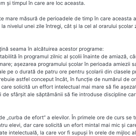
um şi timpul în care are loc aceasta.
rte mare măsură de perioadele de timp în care aceasta a
 nivelul unei zile întregi, cât şi la cel al orarului şcolar z
e ţină seama în alcătuirea acestor programe:
stabilită în programul zilnic al şcolii înainte de amiază, c
i mare; aşezarea programului şcolar în perioada amiezii s
ale pe o durată de patru ore pentru şcolarii din clasele p
trebuie astfel conceput încât, în funcţie de numărul de o
 care solicită un effort intelectual mai mare să fie aşeza
şi de sfârşit ale săptămânii să fie introduse discipline ca
de „curba de efort” a elevilor. În primele ore de curs se t
tru elevi, dar care solicită un efort mintal mai mic şi care
ate intelectuală, la care vor fi supuşi în orele de mijloc a