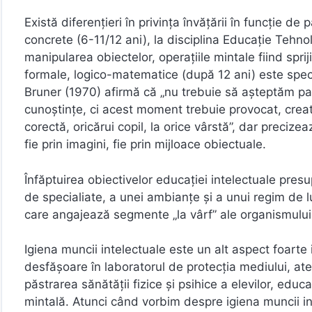
Există diferenţieri în privinţa învăţării în funcţie de p
concrete (6-11/12 ani), la disciplina Educație Tehnol
manipularea obiectelor, operaţiile mintale fiind sprij
formale, logico-matematice (după 12 ani) este specif
Bruner (1970) afirmă că „nu trebuie să aşteptăm pas
cunoştinţe, ci acest moment trebuie provocat, creat
corectă, oricărui copil, la orice vârstă”, dar precize
fie prin imagini, fie prin mijloace obiectuale.
Înfăptuirea obiectivelor educaţiei intelectuale pres
de specialiate, a unei ambianţe şi a unui regim de lu
care angajează segmente „la vârf” ale organismului 
Igiena muncii intelectuale este un alt aspect foart
desfășoare în laboratorul de protecția mediului, ate
păstrarea sănătăţii fizice şi psihice a elevilor, educa
mintală. Atunci când vorbim despre igiena muncii int