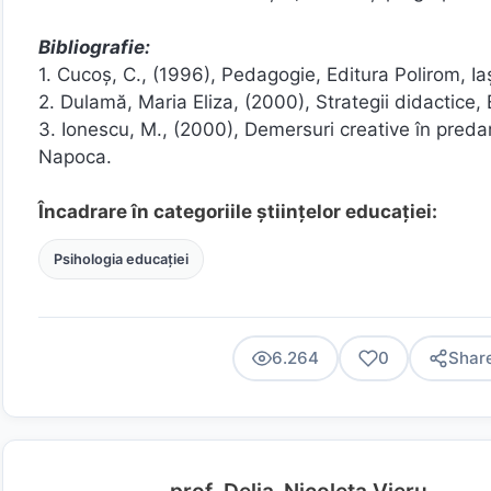
Bibliografie:
1. Cucoş, C., (1996), Pedagogie, Editura Polirom, Iaş
2. Dulamă, Maria Eliza, (2000), Strategii didactice,
3. Ionescu, M., (2000), Demersuri creative în predar
Napoca.
Încadrare în categoriile științelor educației:
Psihologia educației
6.264
0
Shar
prof. Delia-Nicoleta Vieru