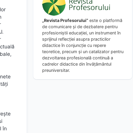
lor
n
„Revista Profesorului”
este o platformă
r
de comunicare și de dezbatere pentru
J.
profesioniștii educației, un instrument în
r
sprijinul reflecției asupra practicilor
didactice în conjuncție cu repere
ectuală
teoretice, precum și un catalizator pentru
rbale,
dezvoltarea profesională continuă a
cadrelor didactice din învățământul
preuniversitar.
inete
tăţi
reşte
şi
 în