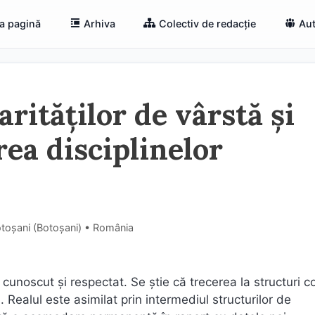
a pagină
Arhiva
Colectiv de redacție
Aut
rităţilor de vârstă şi
rea disciplinelor
otoșani (Botoşani) • România
cunoscut şi respectat. Se ştie că trecerea la structuri c
. Realul este asimilat prin intermediul structurilor de