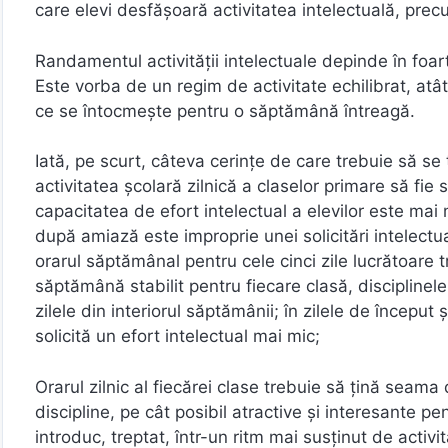
care elevi desfăşoară activitatea intelectuală, prec
Randamentul activităţii intelectuale depinde în foa
Este vorba de un regim de activitate echilibrat, atât la
ce se întocmeşte pentru o săptămână întreagă.
Iată, pe scurt, câteva cerinţe de care trebuie să s
activitatea şcolară zilnică a claselor primare să fie 
capacitatea de efort intelectual a elevilor este ma
după amiază este improprie unei solicitări intelectu
orarul săptămânal pentru cele cinci zile lucrătoare 
săptămână stabilit pentru fiecare clasă, disciplinele
zilele din interiorul săptămânii; în zilele de început 
solicită un efort intelectual mai mic;
Orarul zilnic al fiecărei clase trebuie să ţină seama 
discipline, pe cât posibil atractive şi interesante pen
introduc, treptat, într-un ritm mai susţinut de activit