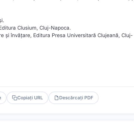
i.
 Editura Clusium, Cluj-Napoca.
e şi învăţare, Editura Presa Universitară Clujeană, Cluj-
e
Copiați URL
Descărcați PDF
PDF