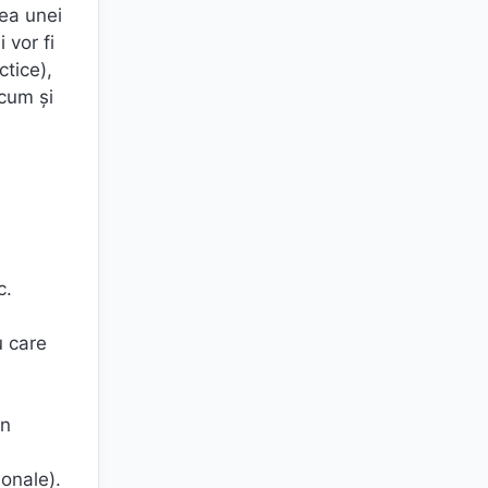
rea unei
 vor fi
ctice),
ecum şi
c.
u care
in
ionale).