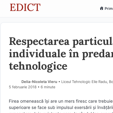
Sari
Prim
la
conținut
Respectarea particula
individuale în preda
tehnologice
Delia-Nicoleta Vieru
• Liceul Tehnologic Elie Radu, B
5 februarie 2018
• 6 minute
Firea omenească îşi are un mers firesc care trebuie 
superioare se face sub impulsul exersării şi învăţării