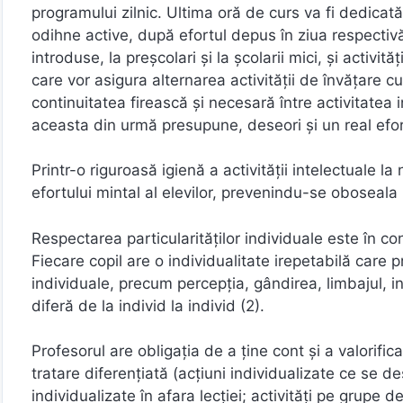
programului zilnic. Ultima oră de curs va fi dedicată
odihne active, după efortul depus în ziua respectivă; a
introduse, la preşcolari şi la şcolarii mici, şi activi
care vor asigura alternarea activităţii de învăţare cu
continuitatea firească şi necesară între activitatea 
aceasta din urmă presupune, deseori şi un real efort
Printr-o riguroasă igienă a activităţii intelectuale la
efortului mintal al elevilor, prevenindu-se oboseala
Respectarea particularităţilor individuale este în 
Fiecare copil are o individualitate irepetabilă care 
individuale, precum percepţia, gândirea, limbajul, 
diferă de la individ la individ (2).
Profesorul are obligaţia de a ţine cont şi a valorifica
tratare diferenţiată (acţiuni individualizate ce se des
individualizate în afara lecţiei; activităţi pe grupe de 