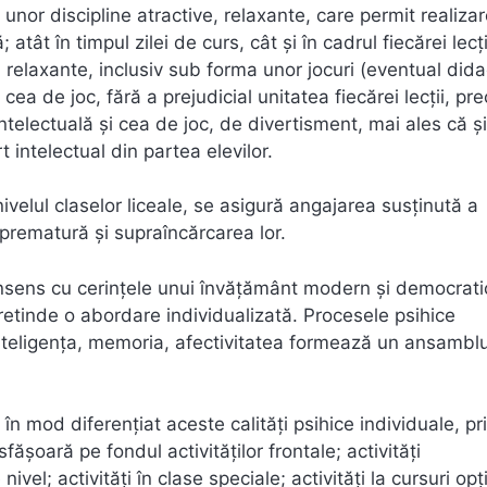
 unor discipline atractive, relaxante, care permit realiza
tât în timpul zilei de curs, cât şi în cadrul fiecărei lecţii
tăţi relaxante, inclusiv sub forma unor jocuri (eventual dida
 cea de joc, fără a prejudicial unitatea fiecărei lecţii, pr
intelectuală şi cea de joc, de divertisment, mai ales că şi
 intelectual din partea elevilor.
 nivelul claselor liceale, se asigură angajarea susţinută a
 prematură şi supraîncărcarea lor.
consens cu cerinţele unui învăţământ modern şi democrati
pretinde o abordare individualizată. Procesele psihice
inteligenţa, memoria, afectivitatea formează un ansambl
 în mod diferenţiat aceste calităţi psihice individuale, pr
făşoară pe fondul activităţilor frontale; activităţi
nivel; activităţi în clase speciale; activităţi la cursuri opţ