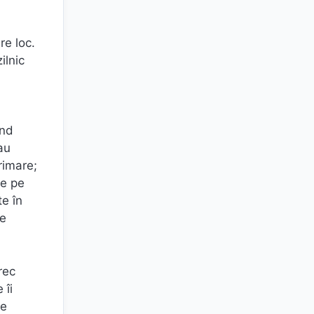
re loc.
ilnic
ând
au
rimare;
re pe
te în
re
rec
 îi
le