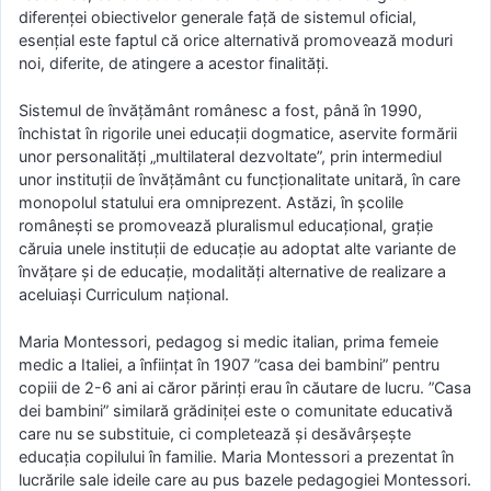
diferenţei obiectivelor generale faţă de sistemul oficial,
esenţial este faptul că orice alternativă promovează moduri
noi, diferite, de atingere a acestor finalităţi.
Sistemul de învăţământ românesc a fost, până în 1990,
închistat în rigorile unei educaţii dogmatice, aservite formării
unor personalităţi „multilateral dezvoltate”, prin intermediul
unor instituţii de învăţământ cu funcţionalitate unitară, în care
monopolul statului era omniprezent. Astăzi, în şcolile
româneşti se promovează pluralismul educaţional, graţie
căruia unele instituţii de educaţie au adoptat alte variante de
învăţare şi de educaţie, modalităţi alternative de realizare a
aceluiaşi Curriculum naţional.
Maria Montessori, pedagog si medic italian, prima femeie
medic a Italiei, a înființat în 1907 ”casa dei bambini” pentru
copiii de 2-6 ani ai căror părinți erau în căutare de lucru. ”Casa
dei bambini” similară grădiniței este o comunitate educativă
care nu se substituie, ci completează și desăvârșește
educația copilului în familie. Maria Montessori a prezentat în
lucrările sale ideile care au pus bazele pedagogiei Montessori.