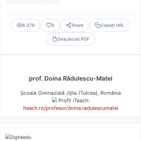
6.379
0
Share
Copiați URL
Descărcați PDF
PDF
prof. Doina Rădulescu-Matei
Școala Gimnazială Jijila (Tulcea), România
Profil iTeach:
iteach.ro/profesor/doina.radulescumatei