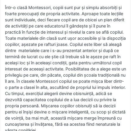
Într-o clasă Montessori, copiii sunt pur și simplu absorbiți și
foarte preocupați de propria activitate. Aproape toate lecțiile
sunt individuale, deci fiecare copil are de obicei un plan diferit
de activități pe care educatorul îl gândește și îl pune în
practică în funcție de interesul și nivelul la care se află copilul.
Toate materialele din clasă sunt ușor accesibile și la dispoziția
copiilor, așezate pe rafturi joase. Copilul este liber să aleagă
dintre materialele care i s-au prezentat anterior și după ce
termină de lucrat cu ele știe că trebuie să le așeze pe raft în
același loc și în aceleași condiții, gata pentru următorul copil
interesat de aceeași activitate. Posibilitatea de a alege este un
privilegiu pe care, din păcate, copilul din școala tradițională nu
îl are. În clasele Montessori copilul se poate mișca liber dintr-
o parte a clasei în alta, ascultând de propriul lui impuls interior.
Cu timpul, exercițiul alegerii devine obisnuință, adică se
dezvoltă capacitatea copilului de a lua decizii cu privire la
propria persoană. Mișcarea copiilor obisnuiți să ia decizii
pentru ei înșiși devine o mișcare inteligentă, cu scop și dictată
de voință, ba mai mult, această mișcare merge împreună cu
cunoașterea și învățarea, fără ea acestea fiind nenaturale la
vârsta copilăriei.