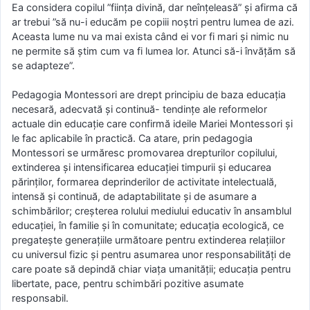
Ea considera copilul ”ființa divină, dar neînțeleasă” și afirma că
ar trebui ”să nu-i educăm pe copiii noștri pentru lumea de azi.
Aceasta lume nu va mai exista când ei vor fi mari și nimic nu
ne permite să știm cum va fi lumea lor. Atunci să-i învățăm să
se adapteze”.
Pedagogia Montessori are drept principiu de baza educația
necesară, adecvată și continuă- tendințe ale reformelor
actuale din educație care confirmă ideile Mariei Montessori și
le fac aplicabile în practică. Ca atare, prin pedagogia
Montessori se urmăresc promovarea drepturilor copilului,
extinderea și intensificarea educației timpurii și educarea
părinților, formarea deprinderilor de activitate intelectuală,
intensă și continuă, de adaptabilitate și de asumare a
schimbărilor; creșterea rolului mediului educativ în ansamblul
educației, în familie și în comunitate; educația ecologică, ce
pregatește generațiile următoare pentru extinderea relațiilor
cu universul fizic și pentru asumarea unor responsabilități de
care poate să depindă chiar viața umanității; educația pentru
libertate, pace, pentru schimbări pozitive asumate
responsabil.