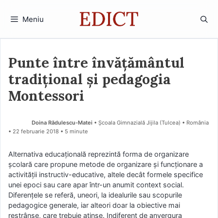
Sari
la
Meniu
conținut
Punte între învățământul
tradițional și pedagogia
Montessori
Doina Rădulescu-Matei
• Școala Gimnazială Jijila (Tulcea) • România
22 februarie 2018
• 5 minute
Alternativa educaţională reprezintă forma de organizare
şcolară care propune metode de organizare şi funcţionare a
activităţii instructiv-educative, altele decât formele specifice
unei epoci sau care apar într-un anumit context social.
Diferenţele se referă, uneori, la idealurile sau scopurile
pedagogice generale, iar alteori doar la obiective mai
restrânse, care trebuie atinse. Indiferent de anvergura